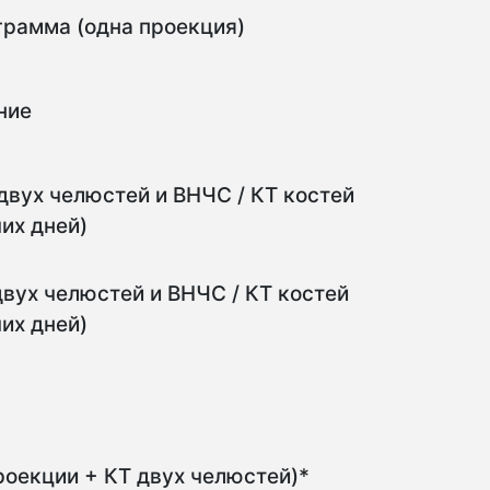
рамма (одна проекция)
ние
вух челюстей и ВНЧС / КТ костей
чих дней)
вух челюстей и ВНЧС / КТ костей
чих дней)
роекции + КТ двух челюстей)*