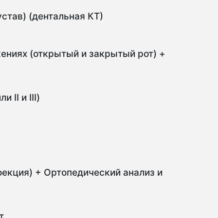
став) (дентальная КТ)
ениях (открытый и закрытый рот) +
 II и III)
оекция) + Ортопедический анализ и
т