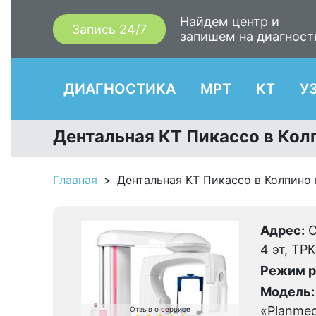
Найдем центр и
Запись 24/7
запишем на диагност
ДИАГНОСТИКА
МРТ
КТ
У
Дентальная КТ Пикассо в Кол
Главная
Дентальная КТ Пикассо в Колпино 
Адрес:
С
4 эт, ТР
Режим р
Модель:
«Planme
Отзыв о сервисе