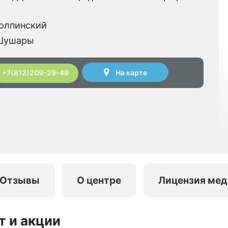
»
олпинский
ушары
На карте
+7(812)209-29-49
Отзывы
О центре
Лицензия мед
т и акции