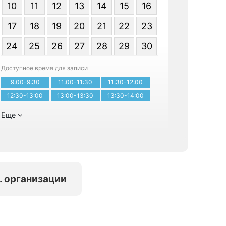
10
11
12
13
14
15
16
17
18
19
20
21
22
23
Я даю со
24
25
26
27
28
29
30
персональ
Доступное время для записи
9:00-9:30
11:00-11:30
11:30-12:00
Записатьс
12:30-13:00
13:00-13:30
13:30-14:00
Еще
. организации