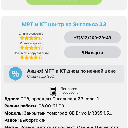
МРТ и КТ центр на Энгельса 33
Отзыв о сервисе
+7(812)209-29-49
Отзыв о врачах
На карте
Отзыв об оборудовании
Акция! МРТ и КТ днем по ночной цене
Скидка до 30%
Лицензия
проверена
Адрес:
СПб, проспект Энгельса д 33 корп. 1
Режим работы:
08:00-21:00
Модель:
Закрытый томограф GE Brivo MR355 1.5
Тесла, КТ GЕ Healthcare Brightspeed 16 срезов, УЗИ
Район:
Выборгский
экспертного класса
Метро:
Комендантский проспект, Озерки, Пионерская,