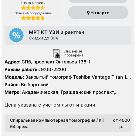
Отзыв о врачах
На карте
Отзыв об оборудовании
МРТ КТ УЗИ и рентген
Скидки до 30%
Лицензия
проверена
Адрес:
СПб, проспект Энгельса 138-1
Режим работы:
9:00-22:00
Модель:
Закрытый томограф Toshiba Vantage Titan 1.5
Тесла, КТ Toshiba Aquilion CX 64 среза, УЗИ
Район:
Выборгский
экспертного класса, рентген
Метро:
Академическая, Гражданский проспект,
Девяткино, Озерки, Парнас, Площадь Мужества,
Политехническая, Проспект Просвещения
Цена указана с учетом льгот и акции
Спиральная компьютерная томография / КТ
от 4000
64 среза
p.