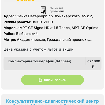
Лицензия
проверена
Адрес:
Санкт Петербург, пр. Луначарского, 45 к.2,
литер А
Режим работы:
09:00-21:00
Модель:
МРТ GE Signa HDxt 1.5 Tесла, МРТ GE Optima
MR 360 1.5 Tесла, KT GE Optim 64 среза, УЗИ, Рентген
Район:
Выборгский
Метро:
Академическая, Гражданский проспект,
Озерки, Площадь Мужества, Проспект Просвещения
Цена указана с учетом льгот и акции
Компьютерная томография (64 среза)
от 1600
p.
Онлайн запись
Консультативно-диагностический центр