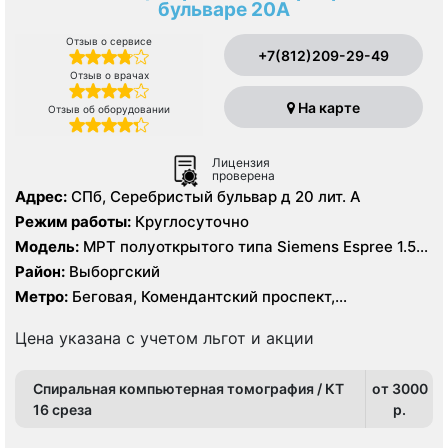
бульваре 20А
Отзыв о сервисе
+7(812)209-29-49
Отзыв о врачах
На карте
Отзыв об оборудовании
Лицензия
проверена
Адрес:
СПб, Серебристый бульвар д 20 лит. А
Режим работы:
Круглосуточно
Модель:
МРТ полуоткрытого типа Siemens Espree 1.5
Тесла, КТ Siemens Somatom Emotion 16 срезов
Район:
Выборгский
Метро:
Беговая, Комендантский проспект,
Пионерская, Площадь Мужества, Старая Деревня,
Удельная, Чёрная речка
Цена указана с учетом льгот и акции
Спиральная компьютерная томография / КТ
от 3000
16 среза
p.