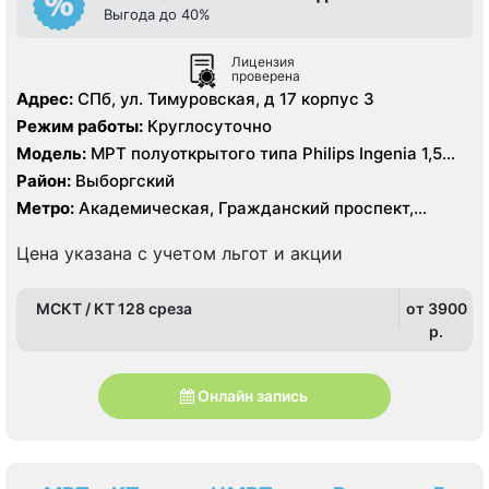
Выгода до 40%
Лицензия
проверена
Адрес:
СПб, ул. Тимуровская, д 17 корпус 3
Режим работы:
Круглосуточно
Модель:
МРТ полуоткрытого типа Philips Ingenia 1,5
Тесла, КТ Philips Ingenia 128 срезов
Район:
Выборгский
Метро:
Академическая, Гражданский проспект,
Девяткино, Озерки, Парнас, Площадь Мужества,
Политехническая, Проспект Просвещения
Цена указана с учетом льгот и акции
МСКТ / КТ 128 среза
от 3900
p.
Онлайн запись