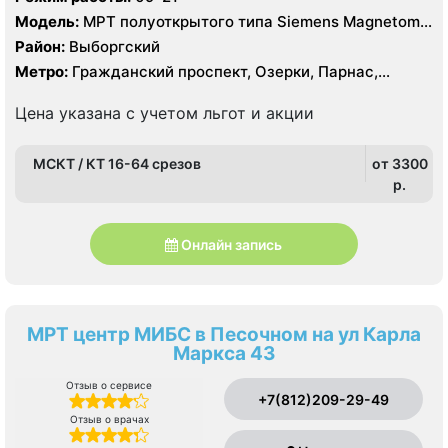
Модель:
МРТ полуоткрытого типа Siemens Magnetom
Espree 1.5 Тесла, КТ Siemens SOMATOM Definition 16
Район:
Выборгский
срезов, КТ Siemens SOMATOM Definition AS 64 среза
Метро:
Гражданский проспект, Озерки, Парнас,
Проспект Просвещения
Цена указана с учетом льгот и акции
МСКТ / КТ 16-64 срезов
от 3300
p.
Онлайн запись
МРТ центр МИБС в Песочном на ул Карла
Маркса 43
Отзыв о сервисе
+7(812)209-29-49
Отзыв о врачах