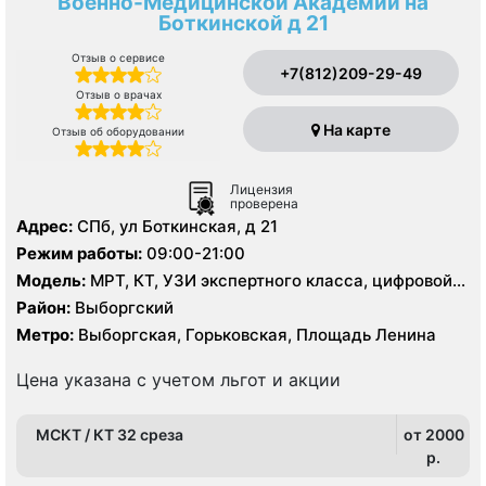
Военно-Медицинской Академии на
Боткинской д 21
Отзыв о сервисе
+7(812)209-29-49
Отзыв о врачах
На карте
Отзыв об оборудовании
Лицензия
проверена
Адрес:
СПб, ул Боткинская, д 21
Режим работы:
09:00-21:00
Модель:
МРТ, КТ, УЗИ экспертного класса, цифровой
рентген
Район:
Выборгский
Метро:
Выборгская, Горьковская, Площадь Ленина
Цена указана с учетом льгот и акции
МСКТ / КТ 32 среза
от 2000
p.