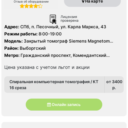
На карте
Отзыв об оборудовании
Лицензия
проверена
Адрес:
СПб, п. Песочный, ул. Карла Маркса, 43
Режим работы:
8:00-19:00
Модель:
Закрытый томограф Siemens Magnetom
Avanto 1.5 Тесла, Siemens Somatom Sensation 16
Район:
Выборгский
срезов, УЗИ
Метро:
Гражданский проспект, Комендантский
проспект, Озерки, Парнас, Проспект Просвещения
Цена указана с учетом льгот и акции
Спиральная компьютерная томография / КТ
от 3400
16 среза
p.
Онлайн запись