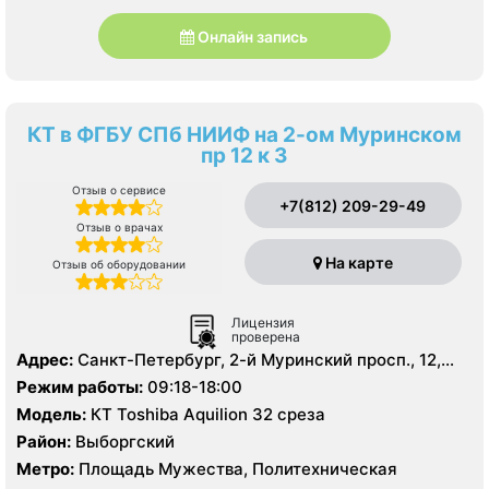
Онлайн запись
КТ в ФГБУ СПб НИИФ на 2-ом Муринском
пр 12 к 3
Отзыв о сервисе
+7(812) 209-29-49
Отзыв о врачах
На карте
Отзыв об оборудовании
Лицензия
проверена
Адрес:
Санкт-Петербург, 2-й Муринский просп., 12,
корп. 3
Режим работы:
09:18-18:00
Модель:
КТ Toshiba Aquilion 32 среза
Район:
Выборгский
Метро:
Площадь Мужества, Политехническая