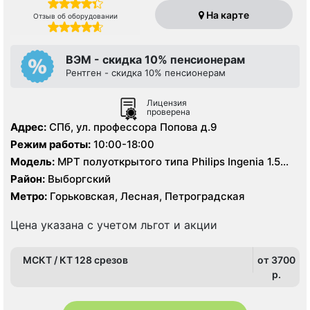
На карте
Отзыв об оборудовании
ВЭМ - скидка 10% пенсионерам
Рентген - скидка 10% пенсионерам
Лицензия
проверена
Адрес:
СПб, ул. профессора Попова д.9
Режим работы:
10:00-18:00
Модель:
МРТ полуоткрытого типа Philips Ingenia 1.5
Тесла, КТ Philips Ingenuity 128 срезов
Район:
Выборгский
Метро:
Горьковская, Лесная, Петроградская
Цена указана с учетом льгот и акции
МСКТ / КТ 128 срезов
от 3700
p.