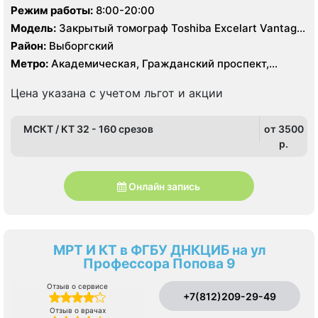
Режим работы:
8:00-20:00
Модель:
Закрытый томограф Toshiba Excelart Vantage
1.5 Тесла, КТ Toshiba Aquilion 32 среза, КТ Toshiba
Район:
Выборгский
Prime 160 срезов
Метро:
Академическая, Гражданский проспект,
Девяткино, Лесная, Озерки, Парнас, Пионерская,
Площадь Мужества, Политехническая, Проспект
Цена указана с учетом льгот и акции
Просвещения
МСКТ / КТ 32 - 160 срезов
от 3500
p.
Онлайн запись
МРТ И КТ в ФГБУ ДНКЦИБ на ул
Профессора Попова 9
Отзыв о сервисе
+7(812)209-29-49
Отзыв о врачах