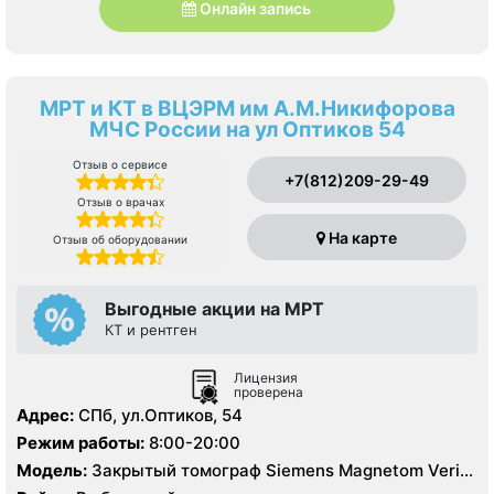
Онлайн запись
МРТ и КТ в ВЦЭРМ им А.М.Никифорова
МЧС России на ул Оптиков 54
Отзыв о сервисе
+7(812)209-29-49
Отзыв о врачах
На карте
Отзыв об оборудовании
Выгодные акции на МРТ
КТ и рентген
Лицензия
проверена
Адрес:
СПб, ул.Оптиков, 54
Режим работы:
8:00-20:00
Модель:
Закрытый томограф Siemens Magnetom Verio
1.5 Тесла, КТ Siemens 64 среза