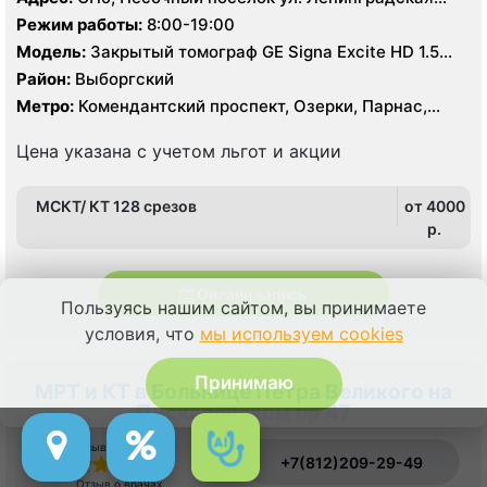
д.68а
Режим работы:
8:00-19:00
Модель:
Закрытый томограф GE Signa Excite HD 1.5
Тесла, Siemens Magnetom 1.5 Тесла, КТ Philips
Район:
Выборгский
Brilliance 128 срезов
Метро:
Комендантский проспект, Озерки, Парнас,
Проспект Просвещения, Старая Деревня
Цена указана с учетом льгот и акции
МСКТ/ КТ 128 срезов
от 4000
p.
Онлайн запись
Пользуясь нашим сайтом, вы принимаете
условия, что
мы используем cookies
Принимаю
МРТ и КТ в Больнице Петра Великого на
Пискаревском пр 47
Отзыв о сервисе
+7(812)209-29-49
Отзыв о врачах