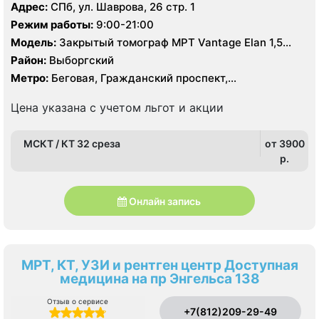
Адрес:
СПб, ул. Шаврова, 26 стр. 1
Режим работы:
9:00-21:00
Модель:
Закрытый томограф МРТ Vantage Elan 1,5
Тесла, КТ Aquilion Lightning TSX-035A 32 среза
Район:
Выборгский
Метро:
Беговая, Гражданский проспект,
Комендантский проспект, Озерки, Парнас,
Пионерская, Проспект Просвещения, Старая Деревня,
Цена указана с учетом льгот и акции
Удельная
МСКТ / КТ 32 среза
от 3900
p.
Онлайн запись
МРТ, КТ, УЗИ и рентген центр Доступная
медицина на пр Энгельса 138
Отзыв о сервисе
+7(812)209-29-49