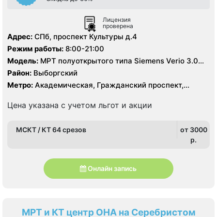
Лицензия
проверена
Адрес:
СПб, проспект Культуры д.4
Режим работы:
8:00-21:00
Модель:
МРТ полуоткрытого типа Siemens Verio 3.0
Тесла, МРТ GE Signa HDx 1.5 Тесла, КТ Siemens
Район:
Выборгский
Somatom Definition 64 среза
Метро:
Академическая, Гражданский проспект,
Девяткино, Озерки, Парнас, Площадь Мужества,
Политехническая, Проспект Просвещения, Удельная
Цена указана с учетом льгот и акции
МСКТ / КТ 64 срезов
от 3000
p.
Онлайн запись
МРТ и КТ центр ОНА на Серебристом