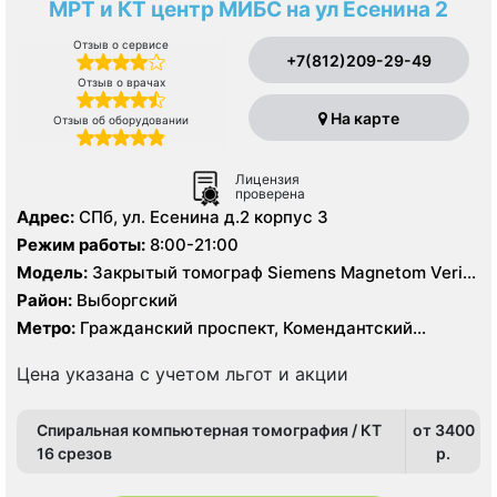
МРТ и КТ центр МИБС на ул Есенина 2
Отзыв о сервисе
+7(812)209-29-49
Отзыв о врачах
На карте
Отзыв об оборудовании
Лицензия
проверена
Адрес:
СПб, ул. Есенина д.2 корпус 3
Режим работы:
8:00-21:00
Модель:
Закрытый томограф Siemens Magnetom Verio
3 Тесла, КТ Siemens Biograph 64 реза
Район:
Выборгский
Метро:
Гражданский проспект, Комендантский
проспект, Озерки, Парнас, Площадь Мужества,
Политехническая, Проспект Просвещения, Удельная
Цена указана с учетом льгот и акции
Спиральная компьютерная томография / КТ
от 3400
16 срезов
p.