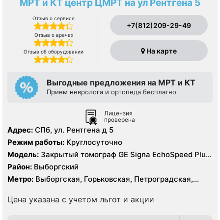
МРТ и КТ центр ЦМРТ на ул Рентгена 5
Отзыв о сервисе
+7(812)209-29-49
Отзыв о врачах
На карте
Отзыв об оборудовании
Выгодные предложения на МРТ и КТ
Прием невролога и ортопеда бесплатно
Лицензия
проверена
Адрес:
СПб, ул. Рентгена д 5
Режим работы:
Круглосуточно
Модель:
Закрытый томограф GE Signa EchoSpeed Plus
1.5 Тесла, General Electric 16 срезов, УЗИ
Район:
Выборгский
Метро:
Выборгская, Горьковская, Петроградская,
Чёрная речка, Чкаловская
Цена указана с учетом льгот и акции