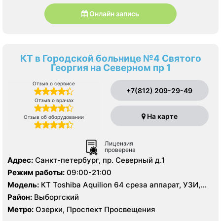
Онлайн запись
КТ в Городской больнице №4 Святого
Георгия на Северном пр 1
Отзыв о сервисе
+7(812) 209-29-49
Отзыв о врачах
На карте
Отзыв об оборудовании
Лицензия
проверена
Адрес:
Санкт-петербург, пр. Северный д.1
Режим работы:
09:00-21:00
Модель:
КТ Toshiba Aquilion 64 среза аппарат, УЗИ,
рентген
Район:
Выборгский
Метро:
Озерки, Проспект Просвещения