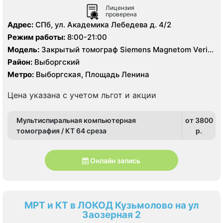
Лицензия
проверена
Адрес:
СПб, ул. Академика Лебедева д. 4/2
Режим работы:
8:00-21:00
Модель:
Закрытый томограф Siemens Magnetom Verio
3.0 Тесла, КТ Siemens Somatom Definition 64 среза
Район:
Выборгский
Метро:
Выборгская, Площадь Ленина
Цена указана с учетом льгот и акции
Мультиспиральная компьютерная
от 3800
томография / КТ 64 среза
p.
Онлайн запись
МРТ и КТ в ЛОКОД Кузьмолово на ул
Заозерная 2