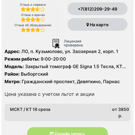
Отзыв о сервисе
+7(812)209-29-49
Отзыв о врачах
На карте
Отзыв об оборудовании
Лицензия
проверена
Адрес:
ЛО, п. Кузьмолово, ул. Заозерная 2, корп. 1
Режим работы:
9:00-20:00
Модель:
Закрытый томограф GE Signa 1.5 Тесла, КТ
Siemens Somatom 16 срезов
Район:
Выборгский
Метро:
Гражданский проспект, Девяткино, Парнас
Цена указана с учетом льгот и акции
МСКТ / КТ 16 среза
от 3850
p.
Онлайн запись