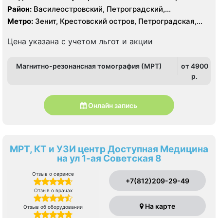
Тесла, КТ Siemens Siemens Definition 40 срезов
Район:
Василеостровский, Петроградский,
Приморский
Метро:
Зенит, Крестовский остров, Петроградская,
Чкаловская
Цена указана с учетом льгот и акции
Магнитно-резонансная томография (МРТ)
от 4900
p.
Онлайн запись
МРТ, КТ и УЗИ центр Доступная Медицина
на ул 1-ая Советская 8
Отзыв о сервисе
+7(812)209-29-49
Отзыв о врачах
На карте
Отзыв об оборудовании