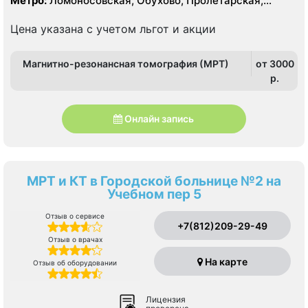
Метро:
Ломоносовская, Обухово, Пролетарская,
Рыбацкое, Шушары
Цена указана с учетом льгот и акции
Магнитно-резонансная томография (МРТ)
от 3000
p.
Онлайн запись
МРТ и КТ в Городской больнице №2 на
Учебном пер 5
Отзыв о сервисе
+7(812)209-29-49
Отзыв о врачах
На карте
Отзыв об оборудовании
Лицензия