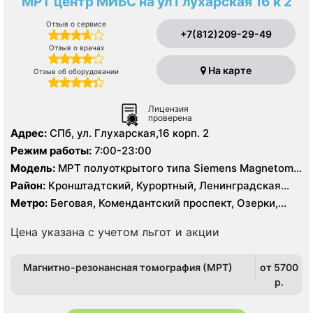
МРТ центр МИБС на ул Глухарская 16 к 2
Отзыв о сервисе
+7(812)209-29-49
Отзыв о врачах
На карте
Отзыв об оборудовании
Лицензия
проверена
Адрес:
СПб, ул. Глухарская,16 корп. 2
Режим работы:
7:00-23:00
Модель:
МРТ полуоткрытого типа Siemens Magnetom
Aera 1.5 Тесла
Район:
Кронштадтский, Курортный, Ленинградская
область, Приморский
Метро:
Беговая, Комендантский проспект, Озерки,
Пионерская
Цена указана с учетом льгот и акции
Магнитно-резонансная томография (МРТ)
от 5700
p.