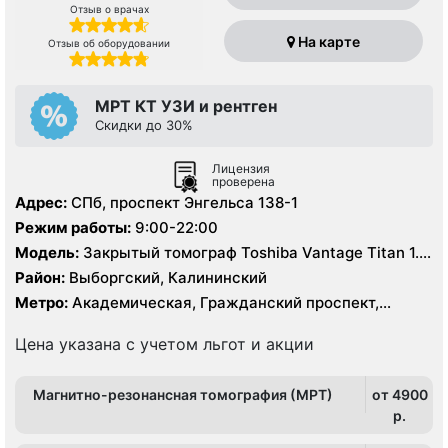
Отзыв о врачах
На карте
Отзыв об оборудовании
МРТ КТ УЗИ и рентген
Скидки до 30%
Лицензия
проверена
Адрес:
СПб, проспект Энгельса 138-1
Режим работы:
9:00-22:00
Модель:
Закрытый томограф Toshiba Vantage Titan 1.5
Тесла, КТ Toshiba Aquilion CX 64 среза, УЗИ
Район:
Выборгский, Калининский
экспертного класса, рентген
Метро:
Академическая, Гражданский проспект,
Девяткино, Озерки, Парнас, Площадь Мужества,
Политехническая, Проспект Просвещения
Цена указана с учетом льгот и акции
Магнитно-резонансная томография (МРТ)
от 4900
p.