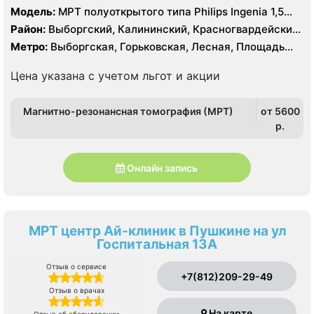
Модель:
МРТ полуоткрытого типа Philips Ingenia 1,5
Тесла
Район:
Выборгский, Калининский, Красногвардейский,
Петроградский, Центральный
Метро:
Выборгская, Горьковская, Лесная, Площадь
Ленина, Чернышевская
Цена указана с учетом льгот и акции
Магнитно-резонансная томография (МРТ)
от 5600
p.
Онлайн запись
МРТ центр Ай-клиник в Пушкине на ул
Госпитальная 13А
Отзыв о сервисе
+7(812)209-29-49
Отзыв о врачах
На карте