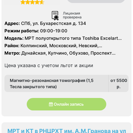
Лицензия
проверена
Адрес:
СПб, ул. Бухарестская д. 134
Режим работы:
09:00-19:00
Модель:
МРТ полуоткрытого типа Toshiba Excelart
Vantage Atlas 1.5Т, КТ Toshiba Aquilion Prime 160
Район:
Колпинский, Московский, Невский,
срезов, КТ Siemens Somatom 16 срезов
Фрунзенский
Метро:
Дунайская, Купчино, Обухово, Проспект
Славы, Рыбацкое, Шушары
Цена указана с учетом льгот и акции
Магнитно-резонансная томография (1,5
от 5500
Тесла закрытого типа)
p.
Онлайн запись
МРТ и КТ в РНЦРХТ им. А.М.Гранова на ул