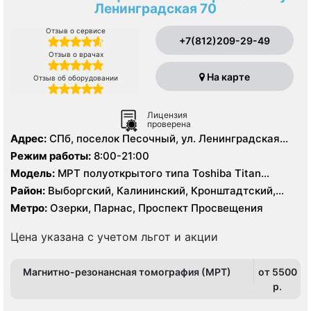
Ленинградская 70
Отзыв о сервисе
+7(812)209-29-49
Отзыв о врачах
На карте
Отзыв об оборудовании
Лицензия
проверена
Адрес:
СПб, поселок Песочный, ул. Ленинградская
д.70
Режим работы:
8:00-21:00
Модель:
МРТ полуоткрытого типа Toshiba Titan
Vantage 3.0 Тесла, МРТ Toshiba Titan Vantage 1.5
Район:
Выборгский, Калининский, Кронштадтский,
Тесла, КТ Toshiba Somatom Zoom 64 среза, КТ Toshiba
Курортный, Ленинградская область
Метро:
Озерки, Парнас, Проспект Просвещения
Aquilon 320 срезов, ПЭТ-КТ Siemens Biograph mCT 128
Цена указана с учетом льгот и акции
Магнитно-резонансная томография (МРТ)
от 5500
p.