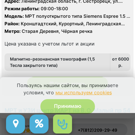
Адрес:
Ленинградская область, г. Сестрорецк, ул.
Борисова д. 9
Режим работы:
09:00-18:00
Модель:
МРТ полуоткрытого типа Siemens Espree 1.5 T,
МРТ Siemens Avanto 1.5 Т, КТ GE Revolution EVO 128
Район:
Кронштадтский, Курортный, Ленинградская
срезов, КТ Siemens Somatom Emotion 16 срезов
область
Метро:
Старая Деревня, Чёрная речка
Цена указана с учетом льгот и акции
Магнитно-резонансная томография (1,5
от 6000
Тесла закрытого типа)
p.
Онлайн запись
Пользуясь нашим сайтом, вы принимаете
условия, что
мы используем cookies
Принимаю
МРТ и УЗИ центр МАРТ на В.О. Малый пр 54
к 3
Отзыв о сервисе
+7(812)209-29-49