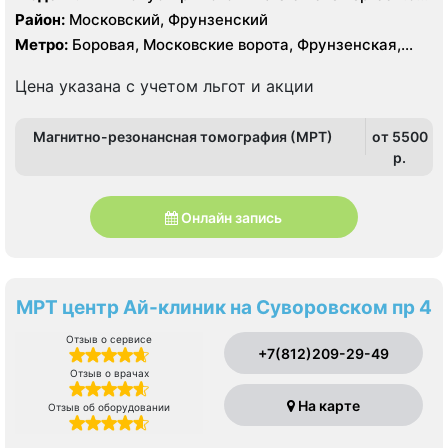
Тесла, КТ Siemens Emotion 16 срезов
Район:
Московский, Фрунзенский
Метро:
Боровая, Московские ворота, Фрунзенская,
Электросила
Цена указана с учетом льгот и акции
Магнитно-резонансная томография (МРТ)
от 5500
p.
Онлайн запись
МРТ центр Ай-клиник на Суворовском пр 4
Отзыв о сервисе
+7(812)209-29-49
Отзыв о врачах
На карте
Отзыв об оборудовании