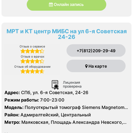
Онлайн запись
МРТ и КТ центр МИБС на ул 6-я Советская
24-26
Отзыв о сервисе
+7(812)209-29-49
Отзыв о врачах
На карте
Отзыв об оборудовании
Лицензия
проверена
Адрес:
СПб, ул. 6-я Советская, 24-26
Режим работы:
7:00-23:00
Модель:
Полуоткрытый томограф Siemens Magnetom
Vida 3T, Закрытый томограф Siemens Magnetom
Район:
Адмиралтейский, Центральный
Essenza 1.5 Тесла, КТ Siemens Sensation 16 срезов
Метро:
Маяковская, Площадь Александра Невского,
Площадь Восстания, Чернышевская