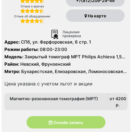
+7(812)209-29-49
Отзыв о врачах
На карте
Отзыв об оборудовании
Лицензия
проверена
Адрес:
СПб, ул. Фарфоровская, 6 стр. 1
Режим работы:
08:00-23:00
Модель:
Закрытый томограф МРТ Philips Achieva 1,5
Тесла, КТ Philips Brilliance CT 64 среза
Район:
Невский, Фрунзенский
Метро:
Бухарестская, Елизаровская, Ломоносовская,
Международная, Обухово, Пролетарская, Проспект
Славы, Рыбацкое
Цена указана с учетом льгот и акции
Магнитно-резонансная томография (МРТ)
от 4200
p.
Онлайн запись