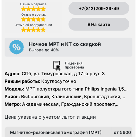
Отзыв о сервисе
+7(812)209-29-49
Отзыв о врачах
На карте
Отзыв об оборудовании
Ночное МРТ и КТ со скидкой
Выгода до 40%
Лицензия
проверена
Адрес:
СПб, ул. Тимуровская, д 17 корпус 3
Режим работы:
Круглосуточно
Модель:
МРТ полуоткрытого типа Philips Ingenia 1,5
Тесла, КТ Philips Ingenia 128 срезов
Район:
Выборгский, Калининский, Кронштадтский,
Курортный, Ленинградская область, Приморский
Метро:
Академическая, Гражданский проспект,
Девяткино, Озерки, Парнас, Площадь Мужества,
Политехническая, Проспект Просвещения
Цена указана с учетом льгот и акции
Магнитно-резонансная томография (МРТ)
от 5600