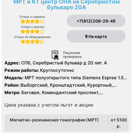
МРТ и КТ центр ОНА на Серебристом
бульваре 20А
Отзыв о сервисе
+7(812)209-29-49
Отзыв о врачах
На карте
Отзыв об оборудовании
Лицензия
проверена
Адрес:
СПб, Серебристый бульвар д 20 лит. А
Режим работы:
Круглосуточно
Модель:
МРТ полуоткрытого типа Siemens Espree 1.5
Тесла, КТ Siemens Somatom Emotion 16 срезов
Район:
Выборгский, Кронштадтский, Курортный,
Ленинградская область, Приморский
Метро:
Беговая, Комендантский проспект,
Пионерская, Площадь Мужества, Старая Деревня,
Удельная, Чёрная речка
Цена указана с учетом льгот и акции
Магнитно-резонансная томография (МРТ)
от 5100
p.