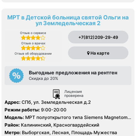
МРТ в Детской больница святой Ольги на
ул Земледельческая 2
Отзыв о сервисе
+7(812)209-29-49
Отзыв о врачах
На карте
Отзыв об оборудовании
Выгодные предложения на рентген
Скидка до 20%
Лицензия
проверена
Адрес:
СПб, ул. Земледельческая д.2
Режим работы:
9:00-20:00
Модель:
МРТ полуоткрытого типа Siemens Magnetom
Espree 1.5 Тесла
Район:
Калининский, Красногвардейский
Метро:
Выборгская, Лесная, Площадь Мужества