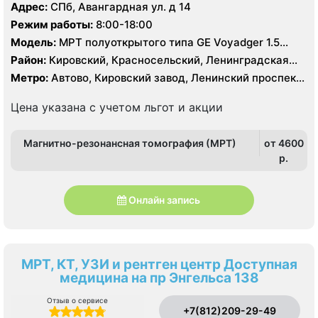
Адрес:
СПб, Авангардная ул. д 14
Режим работы:
8:00-18:00
Модель:
МРТ полуоткрытого типа GЕ Voyadger 1.5
Тесла, КТ Siemens Somatom Difinition AS 64 - 64 среза,
Район:
Кировский, Красносельский, Ленинградская
УЗИ
область, Петродворцовый
Метро:
Автово, Кировский завод, Ленинский проспект,
Московская, Проспект Ветеранов
Цена указана с учетом льгот и акции
Магнитно-резонансная томография (МРТ)
от 4600
p.
Онлайн запись
МРТ, КТ, УЗИ и рентген центр Доступная
медицина на пр Энгельса 138
Отзыв о сервисе
+7(812)209-29-49