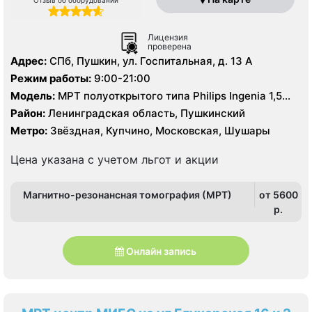
Отзыв об оборудовании
Лицензия
проверена
Адрес:
СПб, Пушкин, ул. Госпитальная, д. 13 А
Режим работы:
9:00-21:00
Модель:
МРТ полуоткрытого типа Philips Ingenia 1,5
Тесла
Район:
Ленинградская область, Пушкинский
Метро:
Звёздная, Купчино, Московская, Шушары
Цена указана с учетом льгот и акции
Магнитно-резонансная томография (МРТ)
от 5600
p.
Онлайн запись