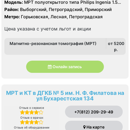
Модель:
МРТ полуоткрытого типа Philips Ingenia 1.5
Тесла, КТ Philips Ingenuity 128 срезов
Район:
Выборгский, Петроградский, Приморский
Метро:
Горьковская, Лесная, Петроградская
Цена указана с учетом льгот и акции
Магнитно-резонансная томография (МРТ)
от 5200
p.
Онлайн запись
МРТ и КТ в ДГКБ № 5 им. Н. Ф. Филатова на
ул Бухарестская 134
Отзыв о сервисе
+7(812) 209-29-49
Отзыв о врачах
На карте
Отзыв об оборудовании