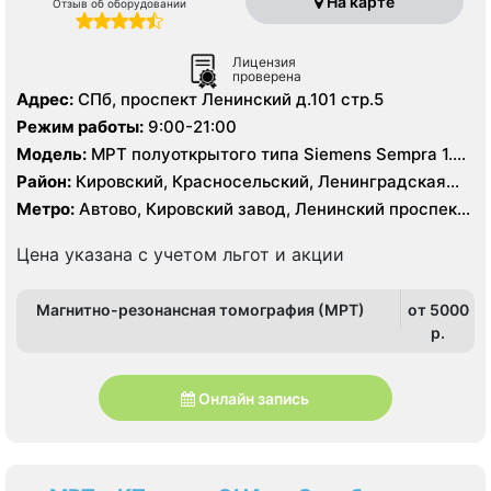
На карте
Отзыв об оборудовании
Лицензия
проверена
Адрес:
СПб, проспект Ленинский д.101 стр.5
Режим работы:
9:00-21:00
Модель:
МРТ полуоткрытого типа Siemens Sempra 1.5
Тесла, КТ GE revolution Maxima 128 срезов,
Район:
Кировский, Красносельский, Ленинградская
область, Петродворцовый
Метро:
Автово, Кировский завод, Ленинский проспект,
Проспект Ветеранов
Цена указана с учетом льгот и акции
Магнитно-резонансная томография (МРТ)
от 5000
p.
Онлайн запись