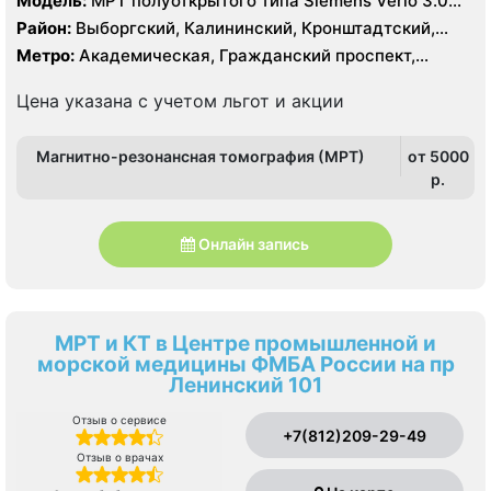
Модель:
МРТ полуоткрытого типа Siemens Verio 3.0
Тесла, МРТ GE Signa HDx 1.5 Тесла, КТ Siemens
Район:
Выборгский, Калининский, Кронштадтский,
Somatom Definition 64 среза
Курортный, Ленинградская область, Приморский
Метро:
Академическая, Гражданский проспект,
Девяткино, Озерки, Парнас, Площадь Мужества,
Политехническая, Проспект Просвещения, Удельная
Цена указана с учетом льгот и акции
Магнитно-резонансная томография (МРТ)
от 5000
p.
Онлайн запись
МРТ и КТ в Центре промышленной и
морской медицины ФМБА России на пр
Ленинский 101
Отзыв о сервисе
+7(812)209-29-49
Отзыв о врачах