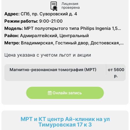
Лицензия
проверена
Адрес:
СПб, пр. Суворовский д. 4
Режим работы:
9:00-21:00
Модель:
МРТ полуоткрытого типа Philips Ingenia 1,5
Тесла
Район:
Адмиралтейский, Центральный
Метро:
Владимирская, Гостиный двор, Достоевская,
Лиговский проспект, Маяковская, Площадь
Александра Невского, Площадь Восстания,
Цена указана с учетом льгот и акции
Чернышевская
Магнитно-резонансная томография (МРТ)
от 5600
p.
Онлайн запись
МРТ и КТ центр Ай-клиник на ул
Тимуровская 17 к 3