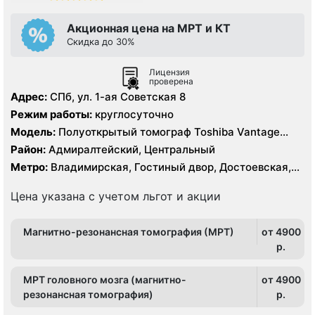
Акционная цена на МРТ и КТ
Скидка до 30%
Лицензия
проверена
Адрес:
СПб, ул. 1-ая Советская 8
Режим работы:
круглосуточно
Модель:
Полуоткрытый томограф Toshiba Vantage
Titan 1.5 Тесла, КТ Toshiba Aquilion CX 128 срезов, УЗИ
Район:
Адмиралтейский, Центральный
Метро:
Владимирская, Гостиный двор, Достоевская,
Лиговский проспект, Маяковская, Невский проспект,
Площадь Александра Невского, Площадь Восстания,
Цена указана с учетом льгот и акции
Пушкинская
Магнитно-резонансная томография (МРТ)
от 4900
p.
МРТ головного мозга (магнитно-
от 4900
резонансная томография)
p.