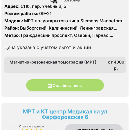
проверена
Адрес:
СПб, пер. Учебный, 5
Режим работы:
09-21
Модель:
МРТ полуоткрытого типа Siemens Magnetom
Espree 1.5 Тесла, КТ Siemens SOMATOM Definition 16
Район:
Выборгский, Калининский, Ленинградская
срезов, КТ Siemens SOMATOM Definition AS 64 среза
область, Приморский
Метро:
Гражданский проспект, Озерки, Парнас,
Проспект Просвещения
Цена указана с учетом льгот и акции
Магнитно-резонансная томография (МРТ)
от 4000
p.
Онлайн запись
МРТ и КТ центр Медикал на ул
Фарфоровская 6
Отзыв о сервисе