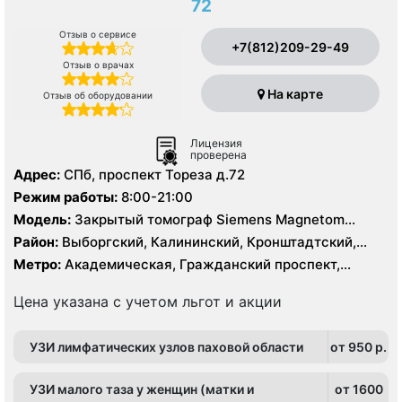
72
Отзыв о сервисе
+7(812)209-29-49
Отзыв о врачах
На карте
Отзыв об оборудовании
Лицензия
проверена
Адрес:
СПб, проспект Тореза д.72
Режим работы:
8:00-21:00
Модель:
Закрытый томограф Siemens Magnetom
Essenza 1.5 Тесла, КТ GE BrightSpeed 16 срезов
Район:
Выборгский, Калининский, Кронштадтский,
Курортный, Ленинградская область, Приморский
Метро:
Академическая, Гражданский проспект,
Комендантский проспект, Озерки, Парнас, Площадь
Мужества, Политехническая, Удельная
Цена указана с учетом льгот и акции
УЗИ лимфатических узлов паховой области
от 950 p.
УЗИ малого таза у женщин (матки и
от 1600