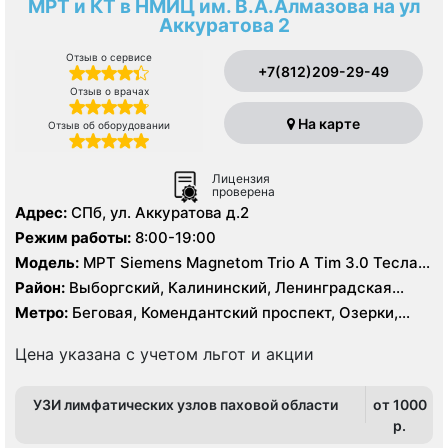
МРТ и КТ в НМИЦ им. В.А.Алмазова на ул
Аккуратова 2
Отзыв о сервисе
+7(812)209-29-49
Отзыв о врачах
На карте
Отзыв об оборудовании
Лицензия
проверена
Адрес:
СПб, ул. Аккуратова д.2
Режим работы:
8:00-19:00
Модель:
МРТ Siemens Magnetom Trio A Tim 3.0 Тесла,
МРТ полуоткрытого типа Siemens Espree 1.5 Тесла, КТ
Район:
Выборгский, Калининский, Ленинградская
Siemens Somatom Definition 128 срезов
область, Приморский
Метро:
Беговая, Комендантский проспект, Озерки,
Пионерская, Старая Деревня, Удельная
Цена указана с учетом льгот и акции
УЗИ лимфатических узлов паховой области
от 1000
p.