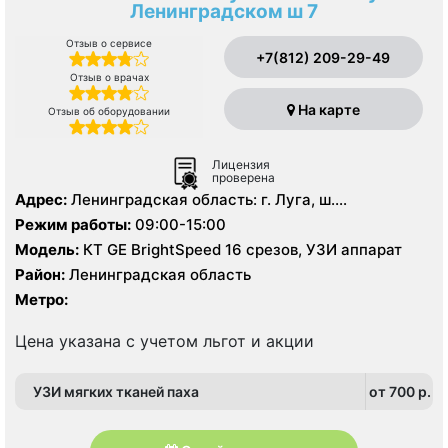
Ленинградском ш 7
Отзыв о сервисе
+7(812) 209-29-49
Отзыв о врачах
На карте
Отзыв об оборудовании
Лицензия
проверена
Адрес:
Ленинградская область: г. Луга, ш.
Ленинградское д. 7
Режим работы:
09:00-15:00
Модель:
КТ GE BrightSpeed 16 срезов, УЗИ аппарат
Район:
Ленинградская область
Метро:
Цена указана с учетом льгот и акции
УЗИ мягких тканей паха
от 700 p.