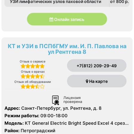
УЗИ лимфатических узлов паховой области
от 800 p.
Онлайн запись
КТ и УЗИ в ПСПбГМУ им. И. П. Павлова на
ул Рентгена 8
Отзыв о сервисе
+7(812) 209-29-49
Отзыв о врачах
На карте
Отзыв об оборудовании
Лицензия
проверена
Адрес:
Санкт-Петербург, ул. Рентгена, д. 8
Режим работы:
09:00-18:00
Модель:
КТ General Electric Bright Speed Excel 4 среза,
УЗИ
Район:
Петроградский