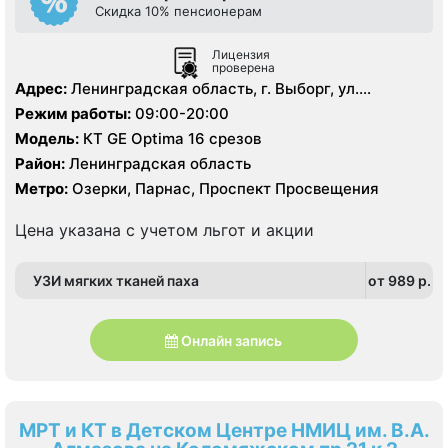
Скидка 10% пенсионерам
Лицензия
проверена
Адрес:
Ленинградская область, г. Выборг, ул.
Ильинская, д.8.
Режим работы:
09:00-20:00
Модель:
КТ GE Optima 16 срезов
Район:
Ленинградская область
Метро:
Озерки, Парнас, Проспект Просвещения
Цена указана с учетом льгот и акции
УЗИ мягких тканей паха
от 989 p.
Онлайн запись
МРТ и КТ в Детском Центре НМИЦ им. В.А.