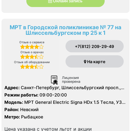
Онлайн запись
МРТ в Городской поликлиникае № 77 на
Шлиссельбургском пр 25 к 1
Отзыв о сервисе
+7(812) 209-29-49
Отзыв о врачах
На карте
Отзыв об оборудовании
Лицензия
проверена
Адрес:
Санкт-Петербург, Шлиссельбургский просп.,
25, корп. 1
Режим работы:
09:00-20:00
Модель:
МРТ General Electric Signa HDх 1.5 Tесла, УЗИ,
Рентген
Район:
Невский
Метро:
Рыбацкое
Цена указана с учетом льгот и акции