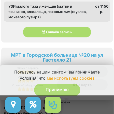
УЗИ малого таза у женщин (матки и
от 1150
яичников, влагалища, паховых лимфоузлов,
p.
мочевого пузыря)
Онлайн запись
МРТ в Городской больнице №20 на ул
Гастелло 21
Отзыв о сервисе
+7(812)209-29-49
Пользуясь нашим сайтом, вы принимаете
Отзыв о врачах
условия, что
мы используем cookies
На карте
Отзыв об оборудовании
Принимаю
Лицензия
проверена
Адрес:
СПб, ул. Гастелло д 21
Режим работы:
8:00-21:00