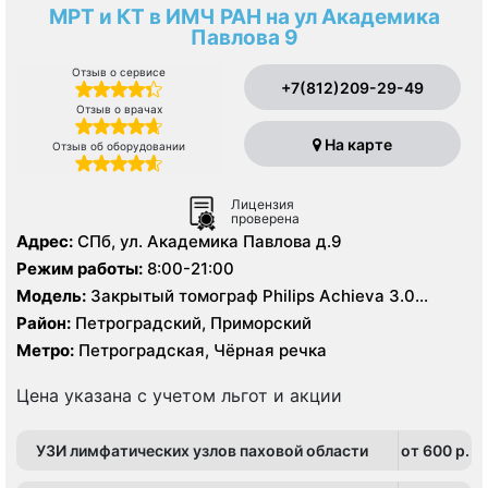
МРТ и КТ в ИМЧ РАН на ул Академика
Павлова 9
Отзыв о сервисе
+7(812)209-29-49
Отзыв о врачах
На карте
Отзыв об оборудовании
Лицензия
проверена
Адрес:
СПб, ул. Академика Павлова д.9
Режим работы:
8:00-21:00
Модель:
Закрытый томограф Philips Achieva 3.0
Тесла, КТ Philips Gemini TF Base 16 срезов
Район:
Петроградский, Приморский
Метро:
Петроградская, Чёрная речка
Цена указана с учетом льгот и акции
УЗИ лимфатических узлов паховой области
от 600 p.