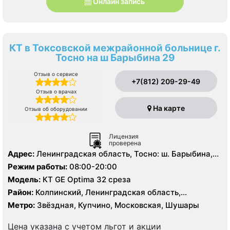
Онлайн запись
КТ в Токсовской межрайонной больнице г.
Тосно на ш Барыбина 29
Отзыв о сервисе
+7(812) 209-29-49
Отзыв о врачах
На карте
Отзыв об оборудовании
Лицензия
проверена
Адрес:
Ленинградская область, Тосно: ш. Барыбина,
29
Режим работы:
08:00-20:00
Модель:
КТ GE Optima 32 среза
Район:
Колпинский, Ленинградская область,
Московский, Пушкинский
Метро:
Звёздная, Купчино, Московская, Шушары
Цена указана с учетом льгот и акции