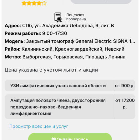
Лицензия
проверена
Адрес:
СПб, ул. Академика Лебедева, 6, лит. В
Режим работы:
9:00-17:30
Модель:
Закрытый томограф General Electric SIGNA 1.5
Тесла, КТ General Electric 16 срезов, УЗИ
Район:
Калининский, Красногвардейский, Невский
Метро:
Выборгская, Горьковская, Площадь Ленина
Цена указана с учетом льгот и акции
УЗИ лимфатических узлов паховой области
от 900 p.
Ампутация полового члена, двухсторонняя
от 17200
подвздошно-пахово-бедренная
p.
лимфаденэктомия
Просмотр всех цен и услуг
Онлайн запись