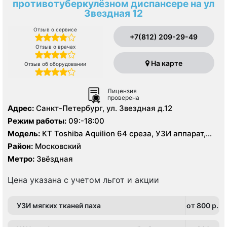
противотуберкулёзном диспансере на ул
Звездная 12
Отзыв о сервисе
+7(812) 209-29-49
Отзыв о врачах
На карте
Отзыв об оборудовании
Лицензия
проверена
Адрес:
Санкт-Петербург, ул. Звездная д.12
Режим работы:
09:-18:00
Модель:
КТ Toshiba Aquilion 64 среза, УЗИ аппарат,
рентген
Район:
Московский
Метро:
Звёздная
Цена указана с учетом льгот и акции
УЗИ мягких тканей паха
от 800 p.