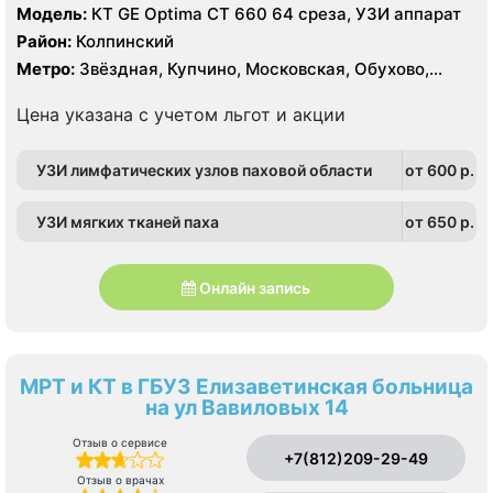
Модель:
КТ GE Optima CT 660 64 среза, УЗИ аппарат
Район:
Колпинский
Метро:
Звёздная, Купчино, Московская, Обухово,
Рыбацкое, Шушары
Цена указана с учетом льгот и акции
УЗИ лимфатических узлов паховой области
от 600 p.
УЗИ мягких тканей паха
от 650 p.
Онлайн запись
МРТ и КТ в ГБУЗ Елизаветинская больница
на ул Вавиловых 14
Отзыв о сервисе
+7(812)209-29-49
Отзыв о врачах