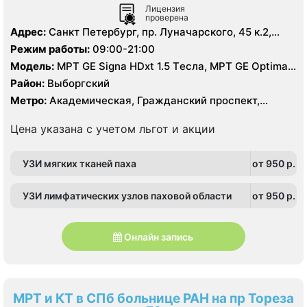
Лицензия
проверена
Адрес:
Санкт Петербург, пр. Луначарского, 45 к.2,
литер А
Режим работы:
09:00-21:00
Модель:
МРТ GE Signa HDxt 1.5 Tесла, МРТ GE Optima
MR 360 1.5 Tесла, KT GE Optim 64 среза, УЗИ, Рентген
Район:
Выборгский
Метро:
Академическая, Гражданский проспект,
Озерки, Площадь Мужества, Проспект Просвещения
Цена указана с учетом льгот и акции
УЗИ мягких тканей паха
от 950 p.
УЗИ лимфатических узлов паховой области
от 950 p.
Онлайн запись
МРТ и КТ в СПб больнице РАН на пр Тореза