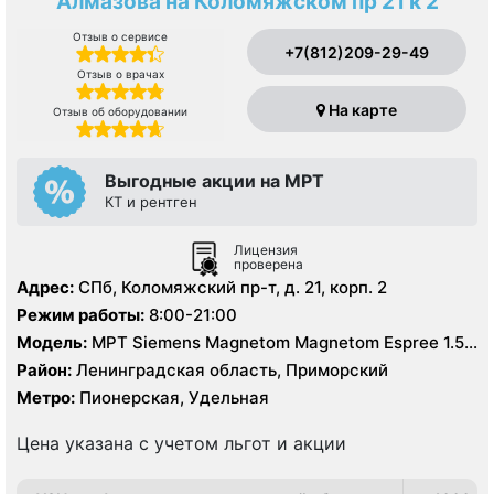
Алмазова на Коломяжском пр 21 к 2
Отзыв о сервисе
+7(812)209-29-49
Отзыв о врачах
На карте
Отзыв об оборудовании
Выгодные акции на МРТ
КТ и рентген
Лицензия
проверена
Адрес:
СПб, Коломяжский пр-т, д. 21, корп. 2
Режим работы:
8:00-21:00
Модель:
МРТ Siemens Magnetom Magnetom Espree 1.5
Тесла, КТ Philips Ingenuity Elite 128 срезов
Район:
Ленинградская область, Приморский
Метро:
Пионерская, Удельная
Цена указана с учетом льгот и акции