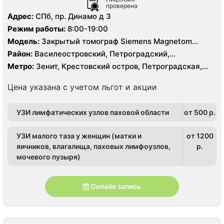
проверена
Адрес:
СПб, пр. Динамо д 3
Режим работы:
8:00-19:00
Модель:
Закрытый томограф Siemens Magnetom
Essenza 1.5 Тесла, КТ Aquilion 64 фирмы Toshiba 64
Район:
Василеостровский, Петроградский,
среза
Приморский
Метро:
Зенит, Крестовский остров, Петроградская,
Спортивная, Старая Деревня, Чёрная речка,
Чкаловская
Цена указана с учетом льгот и акции
УЗИ лимфатических узлов паховой области
от 500 p.
УЗИ малого таза у женщин (матки и
от 1200
яичников, влагалища, паховых лимфоузлов,
p.
мочевого пузыря)
Онлайн запись