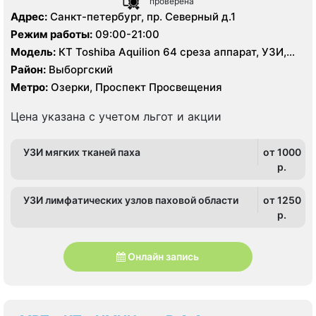
проверена
Адрес:
Санкт-петербург, пр. Северный д.1
Режим работы:
09:00-21:00
Модель:
КТ Toshiba Aquilion 64 среза аппарат, УЗИ,
рентген
Район:
Выборгский
Метро:
Озерки, Проспект Просвещения
Цена указана с учетом льгот и акции
УЗИ мягких тканей паха
от 1000
p.
УЗИ лимфатических узлов паховой области
от 1250
p.
Онлайн запись