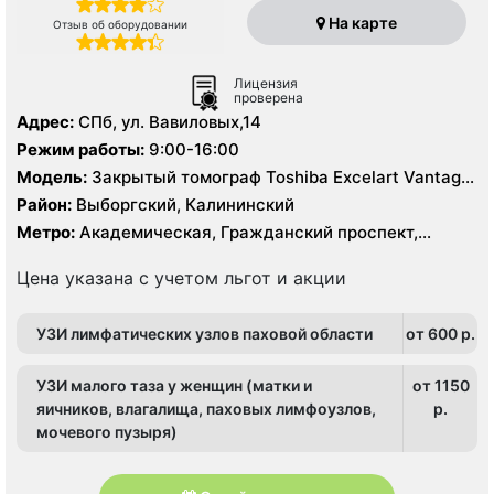
На карте
Отзыв об оборудовании
Лицензия
проверена
Адрес:
СПб, ул. Вавиловых,14
Режим работы:
9:00-16:00
Модель:
Закрытый томограф Toshiba Excelart Vantage
Atlas X 1.5 Тесла, КТ Toshiba Aquillion 64 среза, КТ
Район:
Выборгский, Калининский
Toshiba Aquillion 16 срезов
Метро:
Академическая, Гражданский проспект,
Озерки, Политехническая, Проспект Просвещения
Цена указана с учетом льгот и акции
УЗИ лимфатических узлов паховой области
от 600 p.
УЗИ малого таза у женщин (матки и
от 1150
яичников, влагалища, паховых лимфоузлов,
p.
мочевого пузыря)