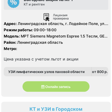
КТ и рентген
Лицензия
проверена
Адрес:
Ленинградская область, г. Лодейное Поле, ул.
Гагарина, д. 1
Режим работы:
09:00-18:00
Модель:
МРТ Siemens Magnetom Espree 1.5 Tесли, GE
BrightSpeed 16 срезов, УЗИ аппарат, Рентген
Район:
Ленинградская область
Метро:
Цена указана с учетом льгот и акции
УЗИ лимфатических узлов паховой области
от 800 p.
Онлайн запись
КТ и УЗИ в Городском