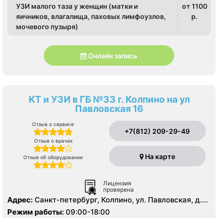
УЗИ малого таза у женщин (матки и
от 1100
яичников, влагалища, паховых лимфоузлов,
p.
мочевого пузыря)
Онлайн запись
КТ и УЗИ в ГБ №33 г. Колпино на ул
Павловская 16
Отзыв о сервисе
+7(812) 209-29-49
Отзыв о врачах
На карте
Отзыв об оборудовании
Лицензия
проверена
Адрес:
Санкт-петербург, Колпино, ул. Павловская, д.
16, стр. 2, лит. А
Режим работы:
09:00-18:00