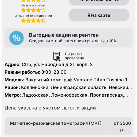
Отзыв о врачах
На карте
Отзыв об оборудовании
Выгодные акции на рентген
Скидка льготной категории граждан до 10%
Лицензия
проверена
Адрес:
СПб, ул. Народная д 21, корп. 2
Режим работы:
8:00-23:00
Модель:
Закрытый томограф Vantage Titan Toshiba 1.5
Тесла, КТ Toshiba Aquilion Prime 160 срезов
Район:
Колпинский, Ленинградская область, Невский,
Фрунзенский
Метро:
Ладожская, Ломоносовская, Пролетарская,
Рыбацкое, Улица Дыбенко
Цена указана с учетом льгот и акции
Магнитно-резонансная томография (МРТ)
от 3500
p.