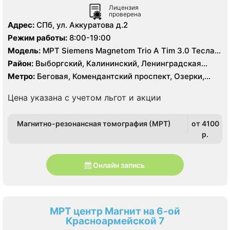
Лицензия
проверена
Адрес:
СПб, ул. Аккуратова д.2
Режим работы:
8:00-19:00
Модель:
МРТ Siemens Magnetom Trio A Tim 3.0 Тесла,
МРТ полуоткрытого типа Siemens Espree 1.5 Тесла, КТ
Район:
Выборгский, Калининский, Ленинградская
Siemens Somatom Definition 128 срезов
область, Приморский
Метро:
Беговая, Комендантский проспект, Озерки,
Пионерская, Старая Деревня, Удельная
Цена указана с учетом льгот и акции
Магнитно-резонансная томография (МРТ)
от 4100
p.
Онлайн запись
МРТ центр Магнит на 6-ой
Красноармейской 7