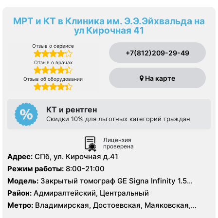
МРТ и КТ в Клиника им. Э.Э.Эйхвальда на
ул Кирочная 41
Отзыв о сервисе
+7(812)209-29-49
Отзыв о врачах
На карте
Отзыв об оборудовании
КТ и рентген
Скидки 10% для льготных категорий граждан
Лицензия
проверена
Адрес:
СПб, ул. Кирочная д.41
Режим работы:
8:00-21:00
Модель:
Закрытый томограф GE Signa Infinity 1.5
Тесла, КТ Toshiba Aquilion 64 среза
Район:
Адмиралтейский, Центральный
Метро:
Владимирская, Достоевская, Маяковская,
Площадь Восстания, Чернышевская