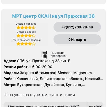
МРТ центр СКАН на ул Пражская 38
Отзыв о сервисе
+7(812)209-29-49
Отзыв о врачах
На карте
Отзыв об оборудовании
Лицензия
проверена
Адрес:
СПб, ул. Пражская д 38 лит. Б
Режим работы:
6:00-20:00
Модель:
Закрытый томограф Siemens Magnetom
Symphony 1.5 Тесла
Район:
Колпинский, Ленинградская область, Невский,
Фрунзенский
Метро:
Бухарестская, Дунайская, Купчино,
Международная, Московская, Проспект Славы,
Рыбацкое, Улица Дыбенко
Цена указана с учетом льгот и акции
Магнитно-резонансная томография (МРТ)
от 4000