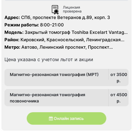
Лицензия
проверена
Адрес:
СПб, проспекте Ветеранов д.89, корп. 3
Режим работы:
8:00-21:00
Модель:
Закрытый томограф Toshiba Excelart Vantage
1.5 Тесла
Район:
Кировский, Красносельский, Ленинградская
область, Московский, Петродворцовый
Метро:
Автово, Ленинский проспект, Проспект
Ветеранов
Цена указана с учетом льгот и акции
Магнитно-резонансная томография (МРТ)
от 3500
p.
Магнитно-резонансная томография
от 4500
позвоночника
p.
Онлайн запись