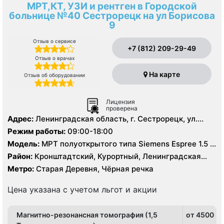
МРТ,КТ, УЗИ и рентген в Городской
больнице №40 Сестрорецк на ул Борисова
9
Отзыв о сервисе
+7 (812) 209-29-49
Отзыв о врачах
На карте
Отзыв об оборудовании
Лицензия
проверена
Адрес:
Ленинградская область, г. Сестрорецк, ул.
Борисова д. 9
Режим работы:
09:00-18:00
Модель:
МРТ полуоткрытого типа Siemens Espree 1.5 T,
МРТ Siemens Avanto 1.5 Т, КТ GE Revolution EVO 128
Район:
Кронштадтский, Курортный, Ленинградская
срезов, КТ Siemens Somatom Emotion 16 срезов
область
Метро:
Старая Деревня, Чёрная речка
Цена указана с учетом льгот и акции
Магнитно-резонансная томография (1,5
от 4500