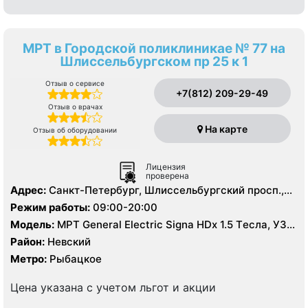
МРТ в Городской поликлиникае № 77 на
Шлиссельбургском пр 25 к 1
Отзыв о сервисе
+7(812) 209-29-49
Отзыв о врачах
На карте
Отзыв об оборудовании
Лицензия
проверена
Адрес:
Санкт-Петербург, Шлиссельбургский просп.,
25, корп. 1
Режим работы:
09:00-20:00
Модель:
МРТ General Electric Signa HDх 1.5 Tесла, УЗИ,
Рентген
Район:
Невский
Метро:
Рыбацкое
Цена указана с учетом льгот и акции