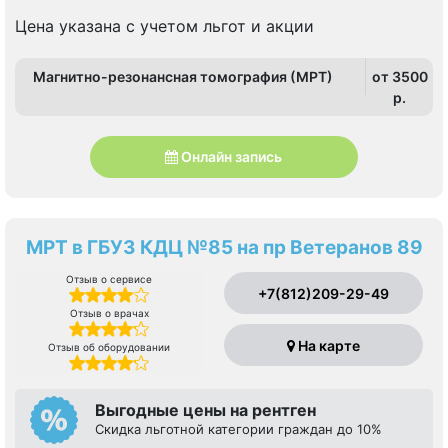
Спортивная, Старая Деревня, Чёрная речка,
Чкаловская
Цена указана с учетом льгот и акции
Магнитно-резонансная томография (МРТ)
от 3500
p.
Онлайн запись
МРТ в ГБУЗ КДЦ №85 на пр Ветеранов 89
Отзыв о сервисе
+7(812)209-29-49
Отзыв о врачах
На карте
Отзыв об оборудовании
Выгодные цены на рентген
Скидка льготной категории граждан до 10%