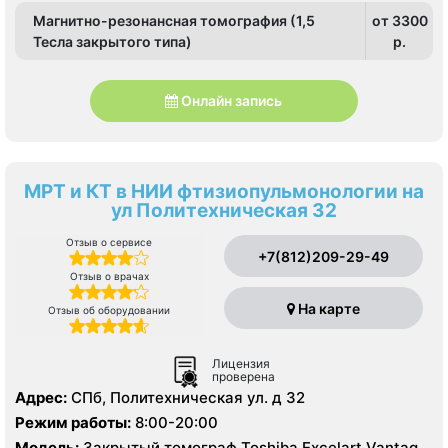
Магнитно-резонансная томография (1,5
от 3300
Тесла закрытого типа)
p.
Онлайн запись
МРТ и КТ в НИИ фтизиопульмонологии на
ул Политехническая 32
Отзыв о сервисе
+7(812)209-29-49
Отзыв о врачах
На карте
Отзыв об оборудовании
Лицензия
проверена
Адрес:
СПб, Политехническая ул. д 32
Режим работы:
8:00-20:00
Модель:
Закрытый томограф Toshiba Excelart Vantage