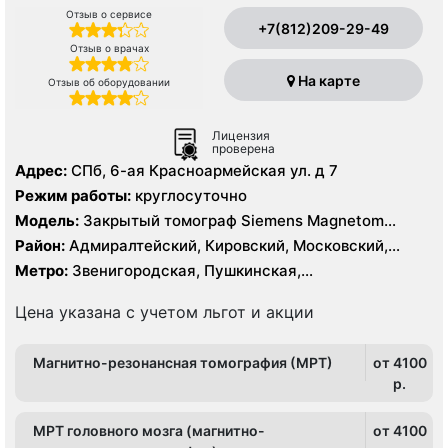
Отзыв о сервисе
+7(812)209-29-49
Отзыв о врачах
На карте
Отзыв об оборудовании
Лицензия
проверена
Адрес:
СПб, 6-ая Красноармейская ул. д 7
Режим работы:
круглосуточно
Модель:
Закрытый томограф Siemens Magnetom
Symphony 1.5 Тесла, КТ Siemens Somatom Emotion 16
Район:
Адмиралтейский, Кировский, Московский,
срезов
Центральный
Метро:
Звенигородская, Пушкинская,
Технологический институт, Фрунзенская
Цена указана с учетом льгот и акции
Магнитно-резонансная томография (МРТ)
от 4100
p.
МРТ головного мозга (магнитно-
от 4100