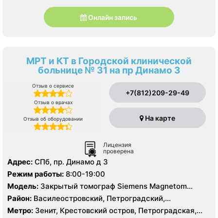
Онлайн запись
МРТ и КТ в Городской клинической
больнице № 31 на пр Динамо 3
Отзыв о сервисе
+7(812)209-29-49
Отзыв о врачах
На карте
Отзыв об оборудовании
Лицензия
проверена
Адрес:
СПб, пр. Динамо д 3
Режим работы:
8:00-19:00
Модель:
Закрытый томограф Siemens Magnetom
Essenza 1.5 Тесла, КТ Aquilion 64 фирмы Toshiba 64
Район:
Василеостровский, Петроградский,
среза
Приморский
Метро:
Зенит, Крестовский остров, Петроградская,