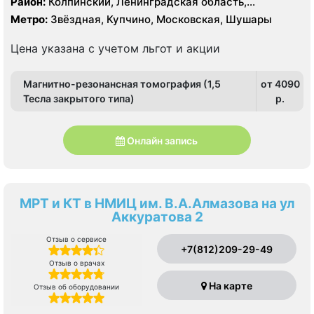
Район:
Колпинский, Ленинградская область,
Пушкинский
Метро:
Звёздная, Купчино, Московская, Шушары
Цена указана с учетом льгот и акции
Магнитно-резонансная томография (1,5
от 4090
Тесла закрытого типа)
p.
Онлайн запись
МРТ и КТ в НМИЦ им. В.А.Алмазова на ул
Аккуратова 2
Отзыв о сервисе
+7(812)209-29-49
Отзыв о врачах
На карте
Отзыв об оборудовании