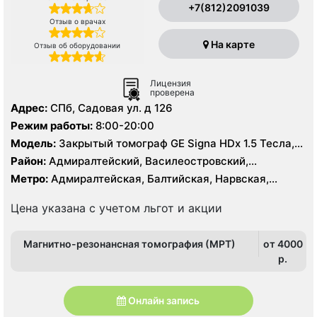
+7(812)2091039
Отзыв о врачах
На карте
Отзыв об оборудовании
Лицензия
проверена
Адрес:
СПб, Садовая ул. д 126
Режим работы:
8:00-20:00
Модель:
Закрытый томограф GE Signa HDx 1.5 Тесла,
КТ Aquilion PRIME Toshiba Medical System Corporation
Район:
Адмиралтейский, Василеостровский,
160 срезов
Кировский, Центральный
Метро:
Адмиралтейская, Балтийская, Нарвская,
Садовая, Сенная площадь, Спасская, Театральная
Цена указана с учетом льгот и акции
Магнитно-резонансная томография (МРТ)
от 4000
p.
Онлайн запись