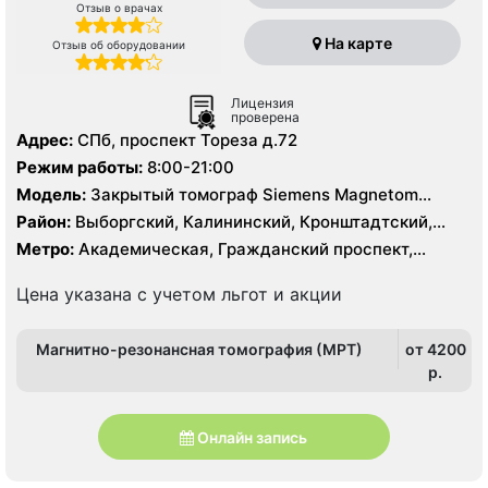
Отзыв о врачах
На карте
Отзыв об оборудовании
Лицензия
проверена
Адрес:
СПб, проспект Тореза д.72
Режим работы:
8:00-21:00
Модель:
Закрытый томограф Siemens Magnetom
Essenza 1.5 Тесла, КТ GE BrightSpeed 16 срезов
Район:
Выборгский, Калининский, Кронштадтский,
Курортный, Ленинградская область, Приморский
Метро:
Академическая, Гражданский проспект,
Комендантский проспект, Озерки, Парнас, Площадь
Мужества, Политехническая, Удельная
Цена указана с учетом льгот и акции
Магнитно-резонансная томография (МРТ)
от 4200
p.
Онлайн запись