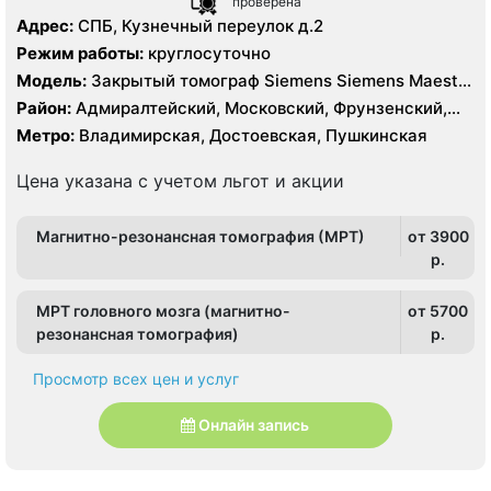
проверена
Адрес:
СПБ, Кузнечный переулок д.2
Режим работы:
круглосуточно
Модель:
Закрытый томограф Siemens Siemens Maestro
Class 1.5 Тесла
Район:
Адмиралтейский, Московский, Фрунзенский,
Центральный
Метро:
Владимирская, Достоевская, Пушкинская
Цена указана с учетом льгот и акции
Магнитно-резонансная томография (МРТ)
от 3900
p.
МРТ головного мозга (магнитно-
от 5700
резонансная томография)
p.
Просмотр всех цен и услуг
Онлайн запись