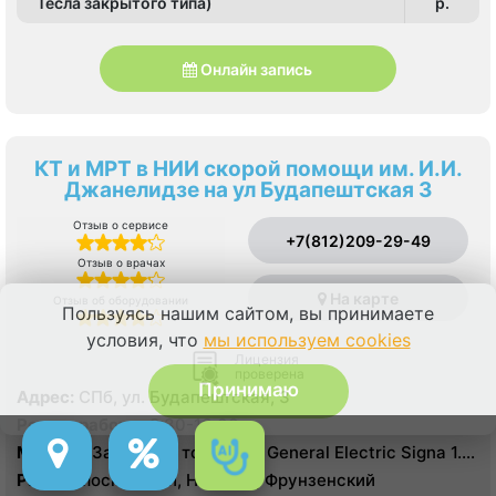
Тесла закрытого типа)
p.
Онлайн запись
КТ и МРТ в НИИ скорой помощи им. И.И.
Джанелидзе на ул Будапештская 3
Отзыв о сервисе
+7(812)209-29-49
Отзыв о врачах
На карте
Отзыв об оборудовании
Пользуясь нашим сайтом, вы принимаете
условия, что
мы используем cookies
Лицензия
проверена
Принимаю
Адрес:
СПб, ул. Будапештская, 3
Режим работы:
8:30-16:00
Модель:
Закрытый томограф General Electric Signa 1.5
Тесла, КТ Toshiba 32 среза, УЗИ
Район:
Московский, Невский, Фрунзенский