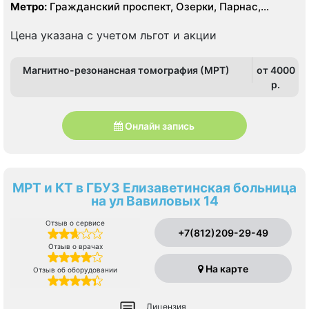
область, Приморский
Метро:
Гражданский проспект, Озерки, Парнас,
Проспект Просвещения
Цена указана с учетом льгот и акции
Магнитно-резонансная томография (МРТ)
от 4000
p.
Онлайн запись
МРТ и КТ в ГБУЗ Елизаветинская больница
на ул Вавиловых 14
Отзыв о сервисе
+7(812)209-29-49
Отзыв о врачах
На карте
Отзыв об оборудовании
Лицензия