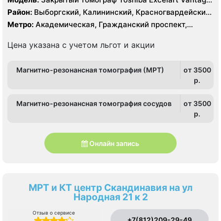
1.5 Тесла, КТ Toshiba Aquilion 32 среза, КТ Toshiba
Район:
Выборгский, Калининский, Красногвардейский,
Prime 160 срезов
Приморский
Метро:
Академическая, Гражданский проспект,
Девяткино, Лесная, Озерки, Парнас, Пионерская,
Площадь Мужества, Политехническая, Проспект
Цена указана с учетом льгот и акции
Просвещения
Магнитно-резонансная томография (МРТ)
от 3500
p.
Магнитно-резонансная томография сосудов
от 3500
p.
Онлайн запись
МРТ и КТ центр Скандинавия на ул
Народная 21 к 2
Отзыв о сервисе
+7(812)209-29-49