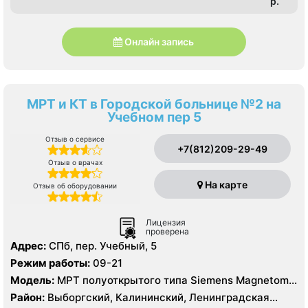
p.
Онлайн запись
МРТ и КТ в Городской больнице №2 на
Учебном пер 5
Отзыв о сервисе
+7(812)209-29-49
Отзыв о врачах
На карте
Отзыв об оборудовании
Лицензия
проверена
Адрес:
СПб, пер. Учебный, 5
Режим работы:
09-21
Модель:
МРТ полуоткрытого типа Siemens Magnetom
Espree 1.5 Тесла, КТ Siemens SOMATOM Definition 16
Район:
Выборгский, Калининский, Ленинградская
срезов, КТ Siemens SOMATOM Definition AS 64 среза