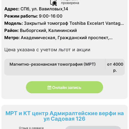
проверена
Адрес:
СПб, ул. Вавиловых,14
Режим работы:
9:00-16:00
Модель:
Закрытый томограф Toshiba Excelart Vantage
Atlas X 1.5 Тесла, КТ Toshiba Aquillion 64 среза, КТ
Район:
Выборгский, Калининский
Toshiba Aquillion 16 срезов
Метро:
Академическая, Гражданский проспект,
Озерки, Политехническая, Проспект Просвещения
Цена указана с учетом льгот и акции
Магнитно-резонансная томография (МРТ)
от 4000
p.
Онлайн запись
МРТ и КТ центр Адмиралтейские верфи на
ул Садовая 126
Отзыв о сервисе