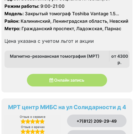
Режим работы:
9:00-21:00
Модель:
Закрытый томограф Toshiba Vantage 1.5
Тесла, КТ Toshiba Alexion 16 срезов
Район:
Калининский, Ленинградская область, Невский
Метро:
Гражданский проспект, Ладожская, Парнас
Цена указана с учетом льгот и акции
Магнитно-резонансная томография (МРТ)
от 4300
p.
Онлайн запись
МРТ центр МИБС на ул Солидарности д 4
Отзыв о сервисе
+7(812) 209-29-49
Отзыв о врачах