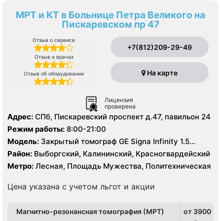
МРТ и КТ в Больнице Петра Великого на
Пискаревском пр 47
Отзыв о сервисе
+7(812)209-29-49
Отзыв о врачах
На карте
Отзыв об оборудовании
Лицензия
проверена
Адрес:
СПб, Пискаревский проспект д.47, павильон 24
Режим работы:
8:00-21:00
Модель:
Закрытый томограф GE Signa Infinity 1.5
Тесла, КТ Toshiba Aguilion 64 среза, УЗИ
Район:
Выборгский, Калининский, Красногвардейский
Метро:
Лесная, Площадь Мужества, Политехническая
Цена указана с учетом льгот и акции
Магнитно-резонансная томография (МРТ)
от 3900