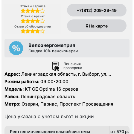
Отзыв о сервисе
+7(812) 209-29-49
Отзыв о врачах
На карте
Отзыв об оборудовании
Велоэнергометрия
Скидка 10% пенсионерам
Лицензия
проверена
Адрес:
Ленинградская область, г. Выборг, ул.
Ильинская, д.8.
Режим работы:
09:00-20:00
Модель:
КТ GE Optima 16 срезов
Район:
Ленинградская область
Метро:
Озерки, Парнас, Проспект Просвещения
Цена указана с учетом льгот и акции
Рентген мочевыделительной системы
от 570 p.