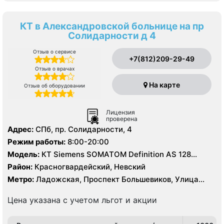
КТ в Александровской больнице на пр
Солидарности д 4
Отзыв о сервисе
+7(812)209-29-49
Отзыв о врачах
На карте
Отзыв об оборудовании
Лицензия
проверена
Адрес:
СПб, пр. Солидарности, 4
Режим работы:
8:00-20:00
Модель:
КТ Siemens SOMATOM Definition AS 128
срезов, КТ Toshiba Aquilion 16 срезов
Район:
Красногвардейский, Невский
Метро:
Ладожская, Проспект Большевиков, Улица
Дыбенко
Цена указана с учетом льгот и акции