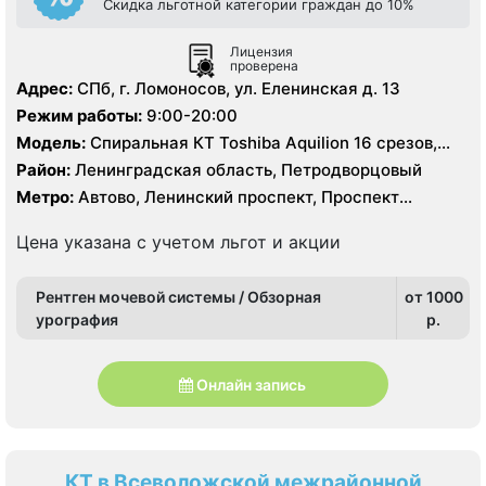
Скидка льготной категории граждан до 10%
Лицензия
проверена
Адрес:
СПб, г. Ломоносов, ул. Еленинская д. 13
Режим работы:
9:00-20:00
Модель:
Спиральная КТ Toshiba Aquilion 16 срезов,
УЗИ, рентген
Район:
Ленинградская область, Петродворцовый
Метро:
Автово, Ленинский проспект, Проспект
Ветеранов
Цена указана с учетом льгот и акции
Рентген мочевой системы / Обзорная
от 1000
урография
p.
Онлайн запись
КТ в Всеволожской межрайонной