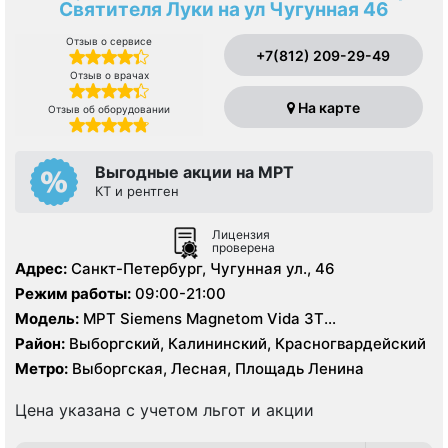
Святителя Луки на ул Чугунная 46
Отзыв о сервисе
+7(812) 209-29-49
Отзыв о врачах
На карте
Отзыв об оборудовании
Выгодные акции на МРТ
КТ и рентген
Лицензия
проверена
Адрес:
Санкт-Петербург, Чугунная ул., 46
Режим работы:
09:00-21:00
Модель:
МРТ Siemens Magnetom Vida 3Т
полуоткрытого типа, КТ Canon Aquilion PRIME 128
Район:
Выборгский, Калининский, Красногвардейский
срезов, УЗИ, Рентген
Метро:
Выборгская, Лесная, Площадь Ленина
Цена указана с учетом льгот и акции