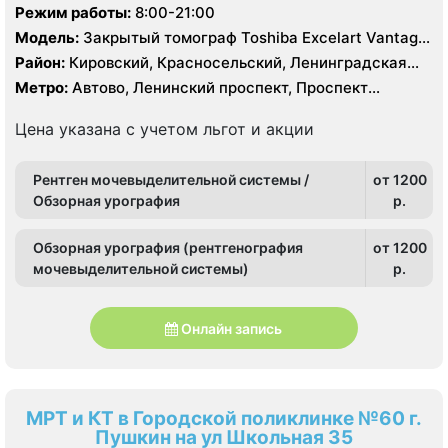
Режим работы:
8:00-21:00
Модель:
Закрытый томограф Toshiba Excelart Vantage
1.5 Тесла
Район:
Кировский, Красносельский, Ленинградская
область, Московский, Петродворцовый
Метро:
Автово, Ленинский проспект, Проспект
Ветеранов
Цена указана с учетом льгот и акции
Рентген мочевыделительной системы /
от 1200
Обзорная урография
p.
Обзорная урография (рентгенография
от 1200
мочевыделительной системы)
p.
Онлайн запись
МРТ и КТ в Городской поликлинке №60 г.
Пушкин на ул Школьная 35