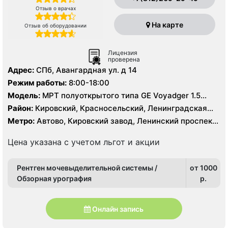
Отзыв о врачах
На карте
Отзыв об оборудовании
Лицензия
проверена
Адрес:
СПб, Авангардная ул. д 14
Режим работы:
8:00-18:00
Модель:
МРТ полуоткрытого типа GЕ Voyadger 1.5
Тесла, КТ Siemens Somatom Difinition AS 64 - 64 среза,
Район:
Кировский, Красносельский, Ленинградская
УЗИ
область, Петродворцовый
Метро:
Автово, Кировский завод, Ленинский проспект,
Московская, Проспект Ветеранов
Цена указана с учетом льгот и акции
Рентген мочевыделительной системы /
от 1000
Обзорная урография
p.
Онлайн запись