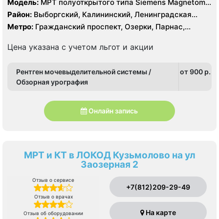
Модель:
МРТ полуоткрытого типа Siemens Magnetom
Espree 1.5 Тесла, КТ Siemens SOMATOM Definition 16
Район:
Выборгский, Калининский, Ленинградская
срезов, КТ Siemens SOMATOM Definition AS 64 среза
область, Приморский
Метро:
Гражданский проспект, Озерки, Парнас,
Проспект Просвещения
Цена указана с учетом льгот и акции
Рентген мочевыделительной системы /
от 900 p.
Обзорная урография
Онлайн запись
МРТ и КТ в ЛОКОД Кузьмолово на ул
Заозерная 2
Отзыв о сервисе
+7(812)209-29-49
Отзыв о врачах
На карте
Отзыв об оборудовании