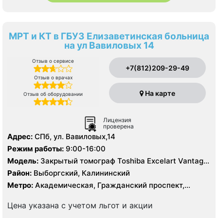
МРТ и КТ в ГБУЗ Елизаветинская больница
на ул Вавиловых 14
Отзыв о сервисе
+7(812)209-29-49
Отзыв о врачах
На карте
Отзыв об оборудовании
Лицензия
проверена
Адрес:
СПб, ул. Вавиловых,14
Режим работы:
9:00-16:00
Модель:
Закрытый томограф Toshiba Excelart Vantage
Atlas X 1.5 Тесла, КТ Toshiba Aquillion 64 среза, КТ
Район:
Выборгский, Калининский
Toshiba Aquillion 16 срезов
Метро:
Академическая, Гражданский проспект,
Озерки, Политехническая, Проспект Просвещения
Цена указана с учетом льгот и акции