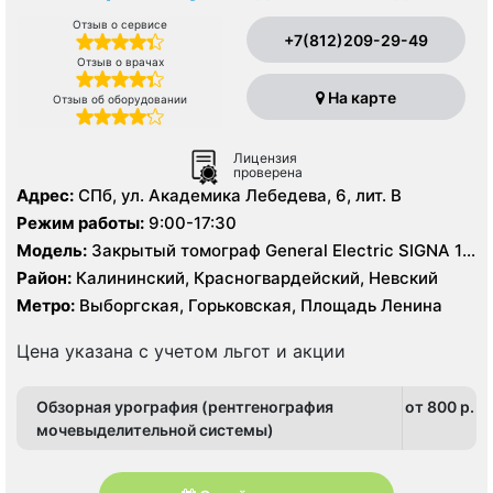
Отзыв о сервисе
+7(812)209-29-49
Отзыв о врачах
На карте
Отзыв об оборудовании
Лицензия
проверена
Адрес:
СПб, ул. Академика Лебедева, 6, лит. В
Режим работы:
9:00-17:30
Модель:
Закрытый томограф General Electric SIGNA 1.5
Тесла, КТ General Electric 16 срезов, УЗИ
Район:
Калининский, Красногвардейский, Невский
Метро:
Выборгская, Горьковская, Площадь Ленина
Цена указана с учетом льгот и акции
Обзорная урография (рентгенография
от 800 p.
мочевыделительной системы)