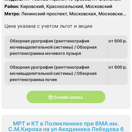
Somatom Definition 64 срезов, УЗИ
Район:
Кировский, Красносельский, Московский
Метро:
Ленинский проспект, Московская, Московские
ворота
Цена указана с учетом льгот и акции
Обзорная урография (рентгенография
от 600 p.
мочевыделительной системы) / Обзорная
рентгенограмма мочевого пузыря
Обзорная урография (рентгенография
от 600 p.
мочевыделительной системы) / Обзорная
рентгенограмма почек
Онлайн запись
МРТ и КТ в Поликлинике при ВМА им.
С.М.Кирова на ул Академика Лебедева 6