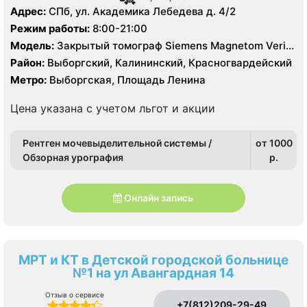
Адрес:
СПб, ул. Академика Лебедева д. 4/2
Режим работы:
8:00-21:00
Модель:
Закрытый томограф Siemens Magnetom Verio
3.0 Тесла, КТ Siemens Somatom Definition 64 среза
Район:
Выборгский, Калининский, Красногвардейский
Метро:
Выборгская, Площадь Ленина
Цена указана с учетом льгот и акции
Рентген мочевыделительной системы /
от 1000
Обзорная урография
p.
Онлайн запись
МРТ и КТ в Детской городской больнице
№1 на ул Авангардная 14
Отзыв о сервисе
+7(812)209-29-49