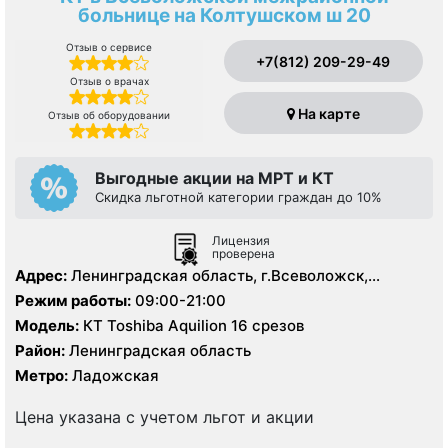
больнице на Колтушском ш 20
Отзыв о сервисе
+7(812) 209-29-49
Отзыв о врачах
На карте
Отзыв об оборудовании
Выгодные акции на МРТ и КТ
Скидка льготной категории граждан до 10%
Лицензия
проверена
Адрес:
Ленинградская область, г.Всеволожск,
Колтушское шоссе, д. 20
Режим работы:
09:00-21:00
Модель:
КТ Toshiba Aquilion 16 срезов
Район:
Ленинградская область
Метро:
Ладожская
Цена указана с учетом льгот и акции