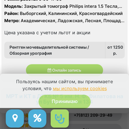
Модель:
Закрытый томограф Philips intera 1.5 Тесла,
КТ Siemens Somatom Emotion 16 срезов
Район:
Выборгский, Калининский, Красногвардейский
Метро:
Академическая, Ладожская, Лесная, Площадь
Ленина, Площадь Мужества
Цена указана с учетом льгот и акции
Рентген мочевыделительной системы /
от 1250
Обзорная урография
p.
Онлайн запись
Пользуясь нашим сайтом, вы принимаете
условия, что
мы используем cookies
МРТ и КТ в ДГКБ № 5 им. Н. Ф. Филатова на
ул Бухарестская 134
Принимаю
Отзыв о сервисе
+7(812) 209-29-49
Отзыв о врачах