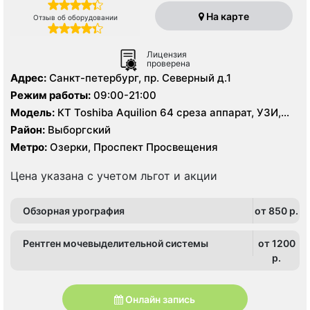
На карте
Отзыв об оборудовании
Лицензия
проверена
Адрес:
Санкт-петербург, пр. Северный д.1
Режим работы:
09:00-21:00
Модель:
КТ Toshiba Aquilion 64 среза аппарат, УЗИ,
рентген
Район:
Выборгский
Метро:
Озерки, Проспект Просвещения
Цена указана с учетом льгот и акции
Обзорная урография
от 850 p.
Рентген мочевыделительной системы
от 1200
p.
Онлайн запись