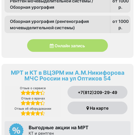
Рентген мочевыделительной системы /
от 1000
Обзорная урография
p.
Обзорная урография (ренгенография
от 1000
мочевыделительной системы)
p.
Онлайн запись
МРТ и КТ в ВЦЭРМ им А.М.Никифорова
МЧС России на ул Оптиков 54
Отзыв о сервисе
+7(812)209-29-49
Отзыв о врачах
На карте
Отзыв об оборудовании
Выгодные акции на МРТ
КТ и рентген