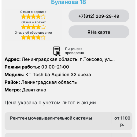
Буланова 18
Отзыв о сервисе
+7(812) 209-29-49
Отзыв о врачах
На карте
Отзыв об оборудовании
Лицензия
проверена
Адрес:
Ленинградская область, п.Токсово, ул.
Буланова, д. 18
Режим работы:
09:00-21:00
Модель:
КТ Toshiba Aquilion 32 среза
Район:
Ленинградская область
Метро:
Девяткино
Цена указана с учетом льгот и акции
Рентген мочевыделительной системы
от 1100
p.