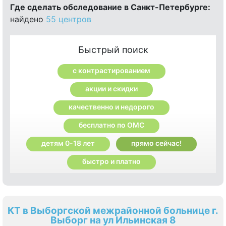
Где сделать обследование в Санкт-Петербурге:
найдено
55 центров
Быстрый поиск
с контрастированием
акции и скидки
качественно и недорого
бесплатно по ОМС
детям 0-18 лет
прямо сейчас!
быстро и платно
КТ в Выборгской межрайонной больнице г.
Выборг на ул Ильинская 8