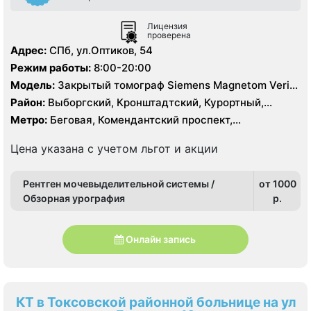
Лицензия
проверена
Адрес:
СПб, ул.Оптиков, 54
Режим работы:
8:00-20:00
Модель:
Закрытый томограф Siemens Magnetom Verio
1.5 Тесла, КТ Siemens 64 среза
Район:
Выборгский, Кронштадтский, Курортный,
Ленинградская область, Приморский
Метро:
Беговая, Комендантский проспект,
Пионерская, Старая Деревня
Цена указана с учетом льгот и акции
Рентген мочевыделительной системы /
от 1000
Обзорная урография
p.
Онлайн запись
КТ в Токсовской районной больнице на ул