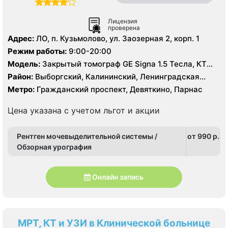
Лицензия
проверена
Адрес:
ЛО, п. Кузьмолово, ул. Заозерная 2, корп. 1
Режим работы:
9:00-20:00
Модель:
Закрытый томограф GE Signa 1.5 Тесла, КТ
Siemens Somatom 16 срезов
Район:
Выборгский, Калининский, Ленинградская
область
Метро:
Гражданский проспект, Девяткино, Парнас
Цена указана с учетом льгот и акции
Рентген мочевыделительной системы /
от 990 p.
Обзорная урография
Онлайн запись
МРТ, КТ и УЗИ в Клинической больнице