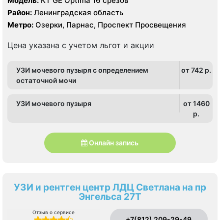
Модель:
КТ GE Optima 16 срезов
Район:
Ленинградская область
Метро:
Озерки, Парнас, Проспект Просвещения
Цена указана с учетом льгот и акции
УЗИ мочевого пузыря с определением
от 742 p.
остаточной мочи
УЗИ мочевого пузыря
от 1460
p.
Онлайн запись
УЗИ и рентген центр ЛДЦ Светлана на пр
Энгельса 27Т
Отзыв о сервисе
+7(812) 209-29-49