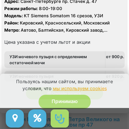
Адрес:
Санкт-Петербурге пр. Стачек д. 47
Режим работы:
8:00-19:00
Модель:
КТ Siemens Somatom 16 срезов, УЗИ
Район:
Кировский, Красносельский, Московский
Метро:
Автово, Балтийская, Кировский завод,
Нарвская
Цена указана с учетом льгот и акции
УЗИ мочевого пузыря с определением
от 900 p.
остаточной мочи
УЗИ мочевого пузыря
от 920 p.
Пользуясь нашим сайтом, вы принимаете
условия, что
мы используем cookies
Онлайн запись
Принимаю
МРТ и КТ в Больнице Петра Великого на
Пискаревском пр 47