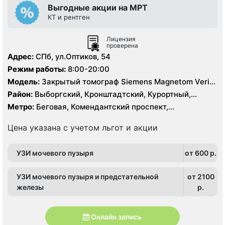
Выгодные акции на МРТ
КТ и рентген
Лицензия
проверена
Адрес:
СПб, ул.Оптиков, 54
Режим работы:
8:00-20:00
Модель:
Закрытый томограф Siemens Magnetom Verio
1.5 Тесла, КТ Siemens 64 среза
Район:
Выборгский, Кронштадтский, Курортный,
Ленинградская область, Приморский
Метро:
Беговая, Комендантский проспект,
Пионерская, Старая Деревня
Цена указана с учетом льгот и акции
УЗИ мочевого пузыря
от 600 p.
УЗИ мочевого пузыря и предстательной
от 2100
железы
p.
Онлайн запись