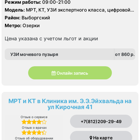
Режим работы:
09:00-21:00
Модель:
МРТ, КТ, УЗИ экспертного класса, цифровой
рентген
Район:
Выборгский
Метро:
Озерки
Цена указана с учетом льгот и акции
УЗИ мочевого пузыря
от 860 p.
Онлайн запись
МРТ и КТ в Клиника им. Э.Э.Эйхвальда на
ул Кирочная 41
Отзыв о сервисе
+7(812)209-29-49
Отзыв о врачах
На карте
Отзыв об оборудовании