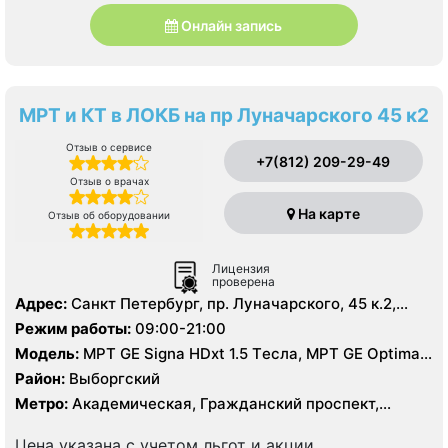
Онлайн запись
МРТ и КТ в ЛОКБ на пр Луначарского 45 к2
Отзыв о сервисе
+7(812) 209-29-49
Отзыв о врачах
На карте
Отзыв об оборудовании
Лицензия
проверена
Адрес:
Санкт Петербург, пр. Луначарского, 45 к.2,
литер А
Режим работы:
09:00-21:00
Модель:
МРТ GE Signa HDxt 1.5 Tесла, МРТ GE Optima
MR 360 1.5 Tесла, KT GE Optim 64 среза, УЗИ, Рентген
Район:
Выборгский
Метро:
Академическая, Гражданский проспект,
Озерки, Площадь Мужества, Проспект Просвещения
Цена указана с учетом льгот и акции