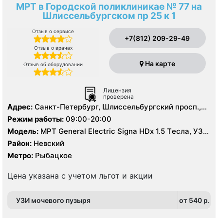
МРТ в Городской поликлиникае № 77 на
Шлиссельбургском пр 25 к 1
Отзыв о сервисе
+7(812) 209-29-49
Отзыв о врачах
На карте
Отзыв об оборудовании
Лицензия
проверена
Адрес:
Санкт-Петербург, Шлиссельбургский просп.,
25, корп. 1
Режим работы:
09:00-20:00
Модель:
МРТ General Electric Signa HDх 1.5 Tесла, УЗИ,
Рентген
Район:
Невский
Метро:
Рыбацкое
Цена указана с учетом льгот и акции
УЗИ мочевого пузыря
от 540 p.