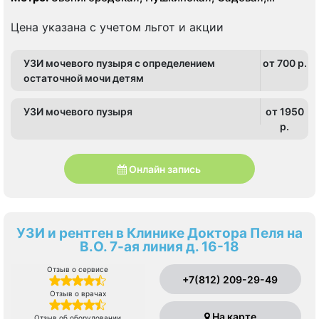
Сенная площадь, Спасская, Технологический
институт
Цена указана с учетом льгот и акции
УЗИ мочевого пузыря с определением
от 700 p.
остаточной мочи детям
УЗИ мочевого пузыря
от 1950
p.
Онлайн запись
УЗИ и рентген в Клинике Доктора Пеля на
В.О. 7-ая линия д. 16-18
Отзыв о сервисе
+7(812) 209-29-49
Отзыв о врачах
На карте
Отзыв об оборудовании