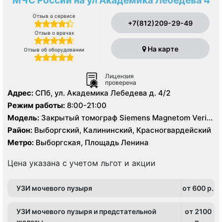
МЧС России на ул Академика Лебедева 4
Отзыв о сервисе
+7(812)209-29-49
Отзыв о врачах
На карте
Отзыв об оборудовании
Лицензия
проверена
Адрес:
СПб, ул. Академика Лебедева д. 4/2
Режим работы:
8:00-21:00
Модель:
Закрытый томограф Siemens Magnetom Verio
3.0 Тесла, КТ Siemens Somatom Definition 64 среза
Район:
Выборгский, Калининский, Красногвардейский
Метро:
Выборгская, Площадь Ленина
Цена указана с учетом льгот и акции
УЗИ мочевого пузыря
от 600 p.
УЗИ мочевого пузыря и предстательной
от 2100
железы
p.