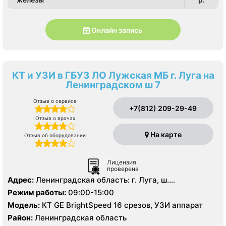
Онлайн запись
КТ и УЗИ в ГБУЗ ЛО Лужская МБ г. Луга на
Ленинградском ш 7
Отзыв о сервисе
+7(812) 209-29-49
Отзыв о врачах
На карте
Отзыв об оборудовании
Лицензия
проверена
Адрес:
Ленинградская область: г. Луга, ш.
Ленинградское д. 7
Режим работы:
09:00-15:00
Модель:
КТ GE BrightSpeed 16 срезов, УЗИ аппарат
Район:
Ленинградская область