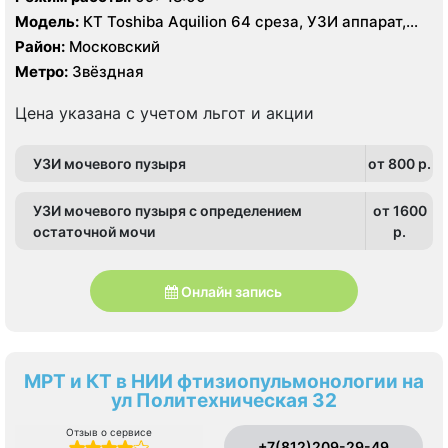
Модель:
КТ Toshiba Aquilion 64 среза, УЗИ аппарат,
рентген
Район:
Московский
Метро:
Звёздная
Цена указана с учетом льгот и акции
УЗИ мочевого пузыря
от 800 p.
УЗИ мочевого пузыря с определением
от 1600
остаточной мочи
p.
Онлайн запись
МРТ и КТ в НИИ фтизиопульмонологии на
ул Политехническая 32
Отзыв о сервисе
+7(812)209-29-49