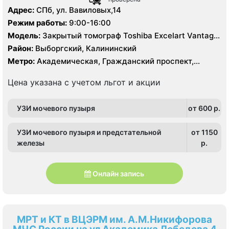
Адрес:
СПб, ул. Вавиловых,14
Режим работы:
9:00-16:00
Модель:
Закрытый томограф Toshiba Excelart Vantage
Atlas X 1.5 Тесла, КТ Toshiba Aquillion 64 среза, КТ
Район:
Выборгский, Калининский
Toshiba Aquillion 16 срезов
Метро:
Академическая, Гражданский проспект,
Озерки, Политехническая, Проспект Просвещения
Цена указана с учетом льгот и акции
УЗИ мочевого пузыря
от 600 p.
УЗИ мочевого пузыря и предстательной
от 1150
железы
p.
Онлайн запись
МРТ и КТ в ВЦЭРМ им. А.М.Никифорова