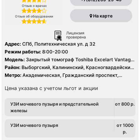
Отзыв о врачах
На карте
Отзыв об оборудовании
Лицензия
проверена
Адрес:
СПб, Политехническая ул. д 32
Режим работы:
8:00-20:00
Модель:
Закрытый томограф Toshiba Excelart Vantage
1.5 Тесла, КТ Toshiba Aquilion 32 среза, КТ Toshiba
Район:
Выборгский, Калининский, Красногвардейский,
Prime 160 срезов
Приморский
Метро:
Академическая, Гражданский проспект,
Девяткино, Лесная, Озерки, Парнас, Пионерская,
Площадь Мужества, Политехническая, Проспект
Цена указана с учетом льгот и акции
Просвещения
УЗИ мочевого пузыря и предстательной
от 800 p.
железы
УЗИ мочевого пузыря
от 1000
p.