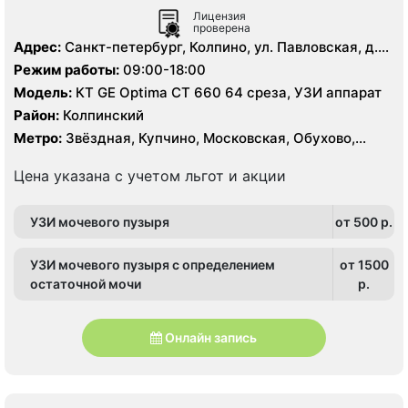
Лицензия
проверена
Адрес:
Санкт-петербург, Колпино, ул. Павловская, д.
16, стр. 2, лит. А
Режим работы:
09:00-18:00
Модель:
КТ GE Optima CT 660 64 среза, УЗИ аппарат
Район:
Колпинский
Метро:
Звёздная, Купчино, Московская, Обухово,
Рыбацкое, Шушары
Цена указана с учетом льгот и акции
УЗИ мочевого пузыря
от 500 p.
УЗИ мочевого пузыря с определением
от 1500
остаточной мочи
p.
Онлайн запись