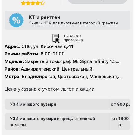
КТ и рентген
Скидки 10% для льготных категорий граждан
Лицензия
проверена
Адрес:
СПб, ул. Кирочная д.41
Режим работы:
8:00-21:00
Модель:
Закрытый томограф GE Signa Infinity 1.5
Тесла, КТ Toshiba Aquilion 64 среза
Район:
Адмиралтейский, Центральный
Метро:
Владимирская, Достоевская, Маяковская,
Площадь Восстания, Чернышевская
Цена указана с учетом льгот и акции
УЗИ мочевого пузыря
от 900 p.
УЗИ мочевого пузыря и предстательной
от 1800
железы
p.