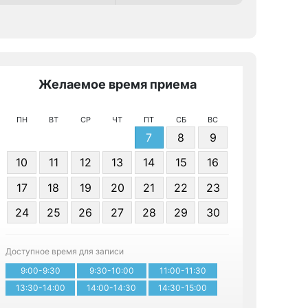
Желаемое время приема
Же
ПН
ВТ
СР
ЧТ
ПТ
СБ
ВС
7
8
9
10
11
12
13
14
15
16
17
18
19
20
21
22
23
Я даю 
24
25
26
27
28
29
30
персонал
Доступное время для записи
Записа
9:00-9:30
9:30-10:00
11:00-11:30
13:30-14:00
14:00-14:30
14:30-15:00