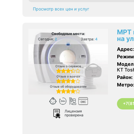
Просмотр всех цен и услуг
МРТ 
Свободные места:
на у
Сегодня:
2
Завтра:
4
Адрес:
Режим
Модел
Отзыв о сервисе
КТ Tosh
Район:
Отзыв о врачах
Метро
Отзыв об оборудовании
+7(8
Лицензия
проверена