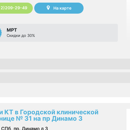
12)209-29-49
На карте
МРТ
Скидки до 30%
и КТ в Городской клинической
нице № 31 на пр Динамо 3
СПб, пр. Динамо д 3