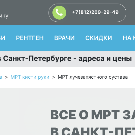
+7(812)209-29-49
ику
ЗИ
РЕНТГЕН
ВРАЧИ
СКИДКИ
НА 
 Санкт-Петербурге - адреса и цены
в
МРТ кисти руки
МРТ лучезапястного сустава
ВСЕ О МРТ 
В САНКТ-ПЕ