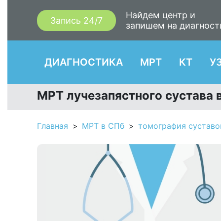
Найдем центр и
Запись 24/7
запишем на диагност
ДИАГНОСТИКА
МРТ
КТ
У
МРТ лучезапястного сустава в
Главная
МРТ в СПб
томография суставо