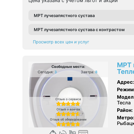
Цена указана с учетом льгот и акции
МРТ лучезапястного сустава
МРТ лучезапястного сустава с контрастом
Просмотр всех цен и услуг
МРТ 
Свободные места:
Тепл
Сегодня:
3
Завтра:
8
Адрес:
Режим
Модел
Отзыв о сервисе
Тесла
Район:
Отзыв о врачах
Метро
Отзыв об оборудовании
Рыбац