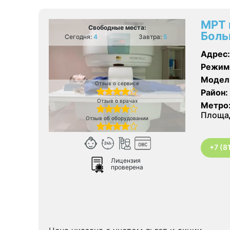
МРТ 
Свободные места:
Боль
Сегодня:
4
Завтра:
5
Адрес:
Режим
Модел
Отзыв о сервисе
Район:
Отзыв о врачах
Метро
Площад
Отзыв об оборудовании
+7 (8
Лицензия
проверена