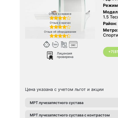
Режим
Модел
Отзыв о сервисе
1.5 Тес
Район:
Отзыв о врачах
Метро
Отзыв об оборудовании
Спорти
+7(8
Лицензия
проверена
Цена указана с учетом льгот и акции
МРТ лучезапястного сустава
МРТ лучезапястного сустава с контрастом