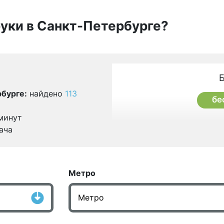
руки в Санкт-Петербурге?
бурге:
найдено
113
бе
минут
ача
Метро