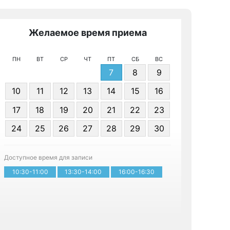
Желаемое время приема
Же
ПН
ВТ
СР
ЧТ
ПТ
СБ
ВС
7
8
9
10
11
12
13
14
15
16
17
18
19
20
21
22
23
Я даю 
24
25
26
27
28
29
30
персонал
Доступное время для записи
Записа
10:30-11:00
13:30-14:00
16:00-16:30