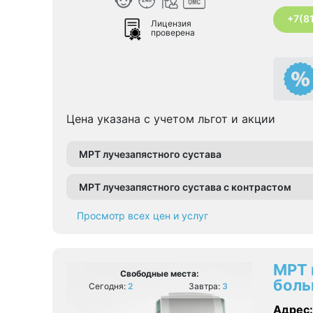
+7(8
Лицензия
проверена
Цена указана с учетом льгот и акции
МРТ лучезапястного сустава
МРТ лучезапястного сустава с контрастом
Просмотр всех цен и услуг
МРТ 
Свободные места:
боль
Сегодня:
2
Завтра:
3
Адрес: