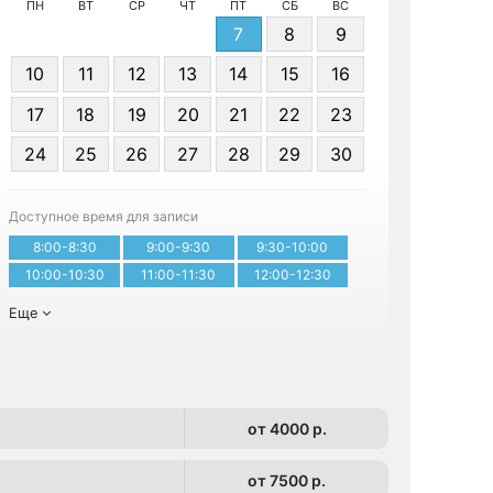
ПН
ВТ
СР
ЧТ
ПТ
СБ
ВС
7
8
9
10
11
12
13
14
15
16
17
18
19
20
21
22
23
Я даю 
24
25
26
27
28
29
30
персонал
Доступное время для записи
Записа
8:00-8:30
9:00-9:30
9:30-10:00
10:00-10:30
11:00-11:30
12:00-12:30
Еще
от 4000 p.
от 7500 p.