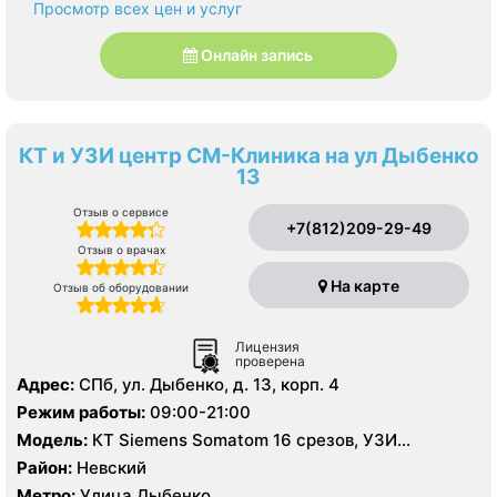
Просмотр всех цен и услуг
Онлайн запись
КТ и УЗИ центр СМ-Клиника на ул Дыбенко
13
Отзыв о сервисе
+7(812)209-29-49
Отзыв о врачах
На карте
Отзыв об оборудовании
Лицензия
проверена
Адрес:
СПб, ул. Дыбенко, д. 13, корп. 4
Режим работы:
09:00-21:00
Модель:
КТ Siemens Somatom 16 срезов, УЗИ
экспертного класса, цифровой рентген
Район:
Невский
Метро:
Улица Дыбенко