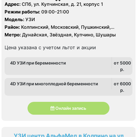
Адрес:
СПб, ул. Купчинская, д. 21, корпус 1
Режим работы:
09:00-21:00
Модель:
УЗИ
Район:
Колпинский, Московский, Пушкинский,
Фрунзенский
Метро:
Дунайская, Звёздная, Купчино, Шушары
Цена указана с учетом льгот и акции
4D УЗИ при беременности
от 5000
p.
4D УЗИ при многоплодной беременности
от 6000
p.
Онлайн запись
УЗИ центр АльфаМед в Колпино на ул