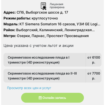
Лицензия
проверена
Адрес:
СПб, Выборгское шоссе д. 17
Режим работы:
круглосуточно
Модель:
КТ Siemens Somatom 16 срезов, УЗИ GE Logiq
S8
Район:
Выборгский, Калининский, Ленинградская
область, Приморский
Метро:
Озерки, Парнас, Проспект Просвещения
Цена указана с учетом льгот и акции
Скрининговое исследование плода в I
от 6100
триместре (4D реконструкция)
p.
Скрининговое исследование плода во II-III
от 7700
триместре (4D реконструкция)
p.
Просмотр всех цен и услуг
Онлайн запись