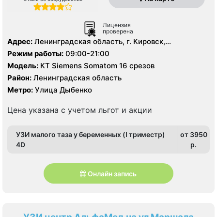
Лицензия
проверена
Адрес:
Ленинградская область, г. Кировск,
ул.Советская, д.3
Режим работы:
09:00-21:00
Модель:
КТ Siemens Somatom 16 срезов
Район:
Ленинградская область
Метро:
Улица Дыбенко
Цена указана с учетом льгот и акции
УЗИ малого таза у беременных (I триместр)
от 3950
4D
p.
Онлайн запись