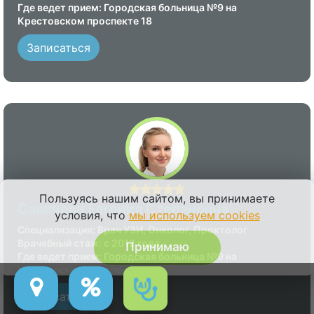
Где ведет прием: Городская больница №9 на
Крестовском проспекте 18
Записаться
Пользуясь нашим сайтом, вы принимаете
Савичева Евгения Степановна
условия, что
мы используем cookies
Специализация: Врач УЗИ, Онколог, Проктолог
Врачебный стаж: с 2012 года
Принимаю
Где ведет прием: Городская больница №9 на
Крестовском проспекте 18
Записаться