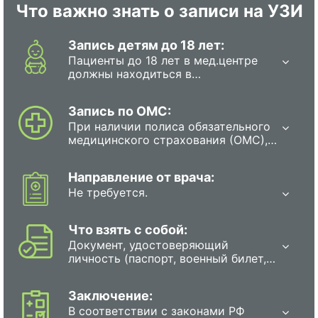
Что важно знать о записи на УЗИ
Запись детям до 18 лет:
Пациенты до 18 лет в мед.центре
должны находиться в
сопровождении родителя или
полномочного представителя.
Запись по ОМС:
При наличии полиса обязательного
медицинского страхования (ОМС),
каждый гражданин в РФ имеет
право на прохождение
Направление от врача:
обследования бесплатно. Для этого
Не требуется.
необходимо записаться на
диагностику в государственную
поликлинику или больницу любым
Что взять с собой:
из перечисленных способов: в
Документ, удостоверяющий
регистратуре поликлиники, с
личность (паспорт, военный билет,
помощью специального терминала,
свидетельство о рождении или
который находится в поликлиники,
водительские права);
по единому телефону для записи
Заключение:
несовершеннолетние дети (до 18
по Вашему району, электронная
В соответствии с законами РФ
лет) должны прийти на
запись через сайт Госуслуги.