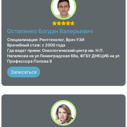
женщин УЗИ органов малого
таза лучше проводить в период с 6-
13 день менструального цикла, если
у пациентки еще есть цикл, при
условии, что врач не дал других
Остапенко Богдан Валерьевич
рекомендаций по дню цикла.
Специализация: Рентгенолог, Врач УЗИ
Врачебный стаж: с 2000 года
Где ведет прием: Онкологический центр им. Н.П.
Напалкова на ул Ленинградская 68а, ФГБУ ДНКЦИБ на ул
Профессора Попова 9
Записаться