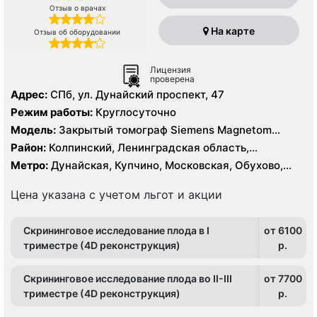
Отзыв о врачах
На карте
Отзыв об оборудовании
Лицензия
проверена
Адрес:
СПб, ул. Дунайский проспект, 47
Режим работы:
Круглосуточно
Модель:
Закрытый томограф Siemens Magnetom
Essenza 1.5 Тесла, КТ Siemens Somatom Emotion 16
Район:
Колпинский, Ленинградская область,
срезов
Московский, Невский, Пушкинский, Фрунзенский
Метро:
Дунайская, Купчино, Московская, Обухово,
Проспект Славы, Рыбацкое, Шушары
Цена указана с учетом льгот и акции
Скрининговое исследование плода в I
от 6100
триместре (4D реконструкция)
p.
Скрининговое исследование плода во II-III
от 7700
триместре (4D реконструкция)
p.