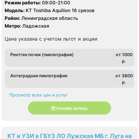
Колтушское шоссе, д. 20
Режим работы:
09:00-21:00
Модель:
КТ Toshiba Aquilion 16 срезов
Район:
Ленинградская область
Метро:
Ладожская
Цена указана с учетом льгот и акции
Рентген почек (пиелография)
от 1000
p.
Антеградная пиелография
от 3800
p.
Просмотр всех цен и услуг
Онлайн запись
КТ и УЗИ в ГБУЗ ЛО Лужская МБ г. Луга на