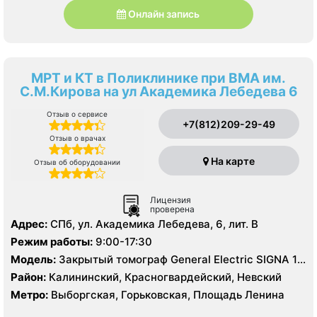
Онлайн запись
МРТ и КТ в Поликлинике при ВМА им.
С.М.Кирова на ул Академика Лебедева 6
Отзыв о сервисе
+7(812)209-29-49
Отзыв о врачах
На карте
Отзыв об оборудовании
Лицензия
проверена
Адрес:
СПб, ул. Академика Лебедева, 6, лит. В
Режим работы:
9:00-17:30
Модель:
Закрытый томограф General Electric SIGNA 1.5
Тесла, КТ General Electric 16 срезов, УЗИ
Район:
Калининский, Красногвардейский, Невский
Метро:
Выборгская, Горьковская, Площадь Ленина