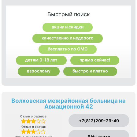
Быстрый поиск
акции и скидки
качественно и недорого
бесплатно по ОМС
детям 0-18 лет
прямо сейчас!
взрослому
быстро и платно
Волховская межрайонная больница на
Авиационной 42
Отзыв о сервисе
+7(812)209-29-49
Отзыв о врачах
На карте
Отзыв об оборудовании