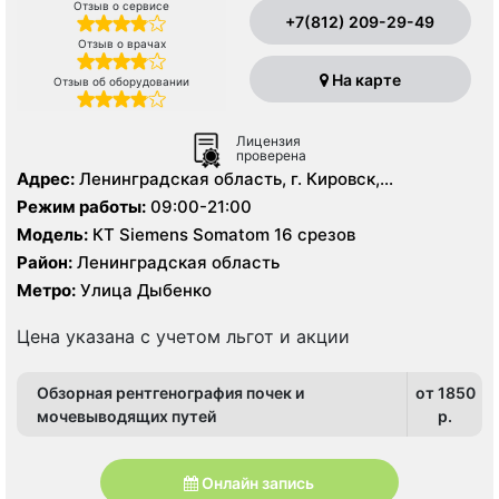
Отзыв о сервисе
+7(812) 209-29-49
Отзыв о врачах
На карте
Отзыв об оборудовании
Лицензия
проверена
Адрес:
Ленинградская область, г. Кировск,
ул.Советская, д.3
Режим работы:
09:00-21:00
Модель:
КТ Siemens Somatom 16 срезов
Район:
Ленинградская область
Метро:
Улица Дыбенко
Цена указана с учетом льгот и акции
Обзорная рентгенография почек и
от 1850
мочевыводящих путей
p.
Онлайн запись