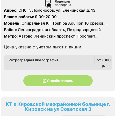
Лицензия
проверена
Адрес:
СПб, г. Ломоносов, ул. Еленинская д. 13
Режим работы:
9:00-20:00
Модель:
Спиральная КТ Toshiba Aquilion 16 срезов,
УЗИ, рентген
Район:
Ленинградская область, Петродворцовый
Метро:
Автово, Ленинский проспект, Проспект
Ветеранов
Цена указана с учетом льгот и акции
Ретроградная пиелография
от 1800
p.
Онлайн запись
КТ в Кировской межрайонной больнице г.
Кировск на ул Советская 3