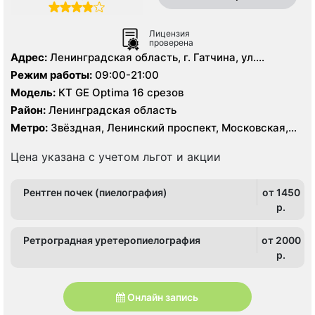
Лицензия
проверена
Адрес:
Ленинградская область, г. Гатчина, ул.
Урицкого д. 1
Режим работы:
09:00-21:00
Модель:
КТ GE Optima 16 срезов
Район:
Ленинградская область
Метро:
Звёздная, Ленинский проспект, Московская,
Проспект Ветеранов
Цена указана с учетом льгот и акции
Рентген почек (пиелография)
от 1450
p.
Ретроградная уретеропиелография
от 2000
p.
Онлайн запись