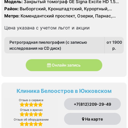
Модель:
Закрытый томограф GE Signa Excite HD 1.5
Тесла, Siemens Magnetom 1.5 Тесла, КТ Philips
Район:
Выборгский, Кронштадтский, Курортный,
Brilliance 64 среза
Ленинградская область
Метро:
Комендантский проспект, Озерки, Парнас,
Проспект Просвещения, Старая Деревня
Цена указана с учетом льгот и акции
Ретроградная пиелография (с записью
от 1900
исследования на CD диск)
p.
Онлайн запись
Клиника Белоостров в Юкковском
Отзыв о сервисе
+7(812)209-29-49
Отзыв о врачах
На карте
Отзыв об оборудовании