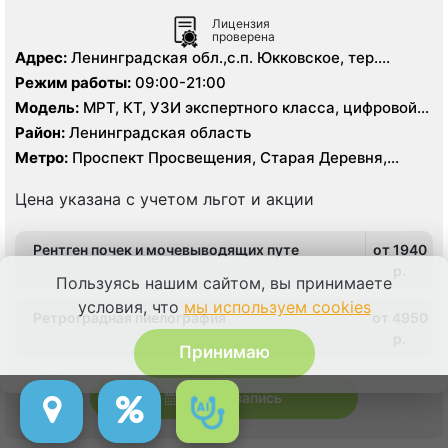
Лицензия
проверена
Адрес:
Ленинградская обл.,с.п. Юкковское, тер.
Клиника Белоостров, зд. 1, корп. 1
Режим работы:
09:00-21:00
Модель:
МРТ, КТ, УЗИ экспертного класса, цифровой
рентген
Район:
Ленинградская область
Метро:
Проспект Просвещения, Старая Деревня,
Чёрная речка
Цена указана с учетом льгот и акции
Рентген почек и мочевыводящих путе
от 1940
p.
Пользуясь нашим сайтом, вы принимаете
условия, что
мы используем cookies
Ретроградная пиелография
от 4950
p.
Принимаю
Онлайн запись