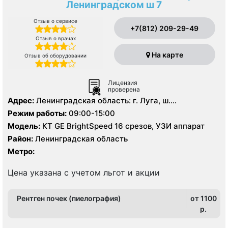
Ленинградском ш 7
Отзыв о сервисе
+7(812) 209-29-49
Отзыв о врачах
На карте
Отзыв об оборудовании
Лицензия
проверена
Адрес:
Ленинградская область: г. Луга, ш.
Ленинградское д. 7
Режим работы:
09:00-15:00
Модель:
КТ GE BrightSpeed 16 срезов, УЗИ аппарат
Район:
Ленинградская область
Метро:
Цена указана с учетом льгот и акции
Рентген почек (пиелография)
от 1100
p.