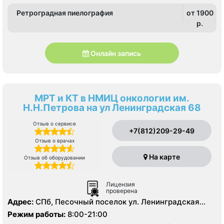
Ретроградная пиелография
от 1900
p.
Онлайн запись
МРТ и КТ в НМИЦ онкологии им.
Н.Н.Петрова на ул Ленинградская 68
Отзыв о сервисе
+7(812)209-29-49
Отзыв о врачах
На карте
Отзыв об оборудовании
Лицензия
проверена
Адрес:
СПб, Песочный поселок ул. Ленинградская
д.68
Режим работы:
8:00-21:00