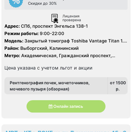
Скидки до 30%
Лицензия
проверена
Адрес:
СПб, проспект Энгельса 138-1
Режим работы:
9:00-22:00
Модель:
Закрытый томограф Toshiba Vantage Titan 1.5
Тесла, КТ Toshiba Aquilion CX 64 среза, УЗИ
Район:
Выборгский, Калининский
экспертного класса, рентген
Метро:
Академическая, Гражданский проспект,
Девяткино, Озерки, Парнас, Площадь Мужества,
Политехническая, Проспект Просвещения
Цена указана с учетом льгот и акции
Рентгенография почек, мочеточников,
от 1500
мочевого пузыря (обзорная)
p.
Онлайн запись