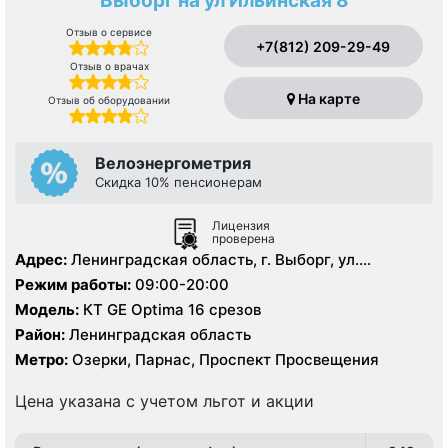
Выборг на ул Ильинская 8
Отзыв о сервисе
+7(812) 209-29-49
Отзыв о врачах
На карте
Отзыв об оборудовании
Велоэнергометрия
Скидка 10% пенсионерам
Лицензия
проверена
Адрес:
Ленинградская область, г. Выборг, ул.
Ильинская, д.8.
Режим работы:
09:00-20:00
Модель:
КТ GE Optima 16 срезов
Район:
Ленинградская область
Метро:
Озерки, Парнас, Проспект Просвещения
Цена указана с учетом льгот и акции