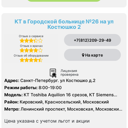
КТ в Городской больнице №26 на ул
Костюшко 2
Отзыв о сервисе
+7(812)209-29-49
Отзыв о врачах
На карте
Отзыв об оборудовании
Лицензия
проверена
Адрес:
Санкт-Петербург. ул Костюшко д.2
Режим работы:
8:00-19:00
Модель:
КТ Toshiba Aquilion 16 срезов, КТ Siemens
Somatom Definition 64 срезов, УЗИ
Район:
Кировский, Красносельский, Московский
Метро:
Ленинский проспект, Московская, Московские
ворота
Цена указана с учетом льгот и акции