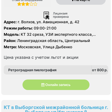
Лицензия
проверена
Адрес:
г. Волхов, ул. Авиационная, д. 42
Режим работы:
09:00-21:00
Модель:
КТ 32 среза, УЗИ экспертного класса,
цифровой рентген
Район:
Ленинградская область, Центральный
Метро:
Московская, Улица Дыбенко
Цена указана с учетом льгот и акции
Ретроградная пиелография
от 800 p.
Онлайн запись
КТ в Выборгской межрайонной больнице г.