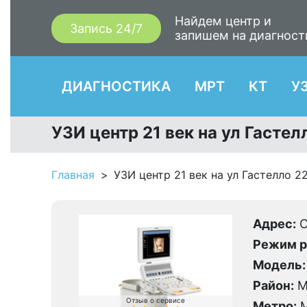
Найдем центр и
Запись 24/7
запишем на диагност
ДИАГНОСТИКА
МРТ
КТ
У
УЗИ центр 21 век на ул Гастел
Главная
УЗИ центр 21 век на ул Гастелло 2
Адрес:
С
Режим р
Модель:
Район:
М
Отзыв о сервисе
Метро:
М