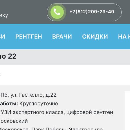
+7(812)209-29-49
ику
ЗИ
РЕНТГЕН
ВРАЧИ
СКИДКИ
НА 
ло 22
2
Пб, ул. Гастелло, д.22
аботы:
Круглосуточно
УЗИ экспертного класса, цифровой рентген
осковский
осковская, Парк Победы, Электросила