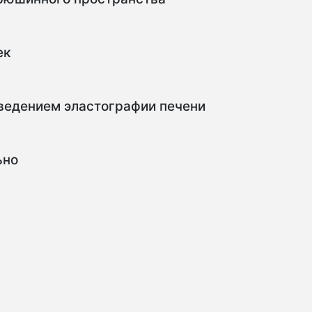
ек
ведением эластографии печени
ьно