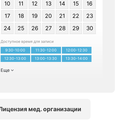
10
11
12
13
14
15
16
17
18
19
20
21
22
23
Я даю со
24
25
26
27
28
29
30
персональ
Доступное время для записи
9:30-10:00
11:30-12:00
12:00-12:30
Записатьс
12:30-13:00
13:00-13:30
13:30-14:00
Еще
Лицензия мед. организации