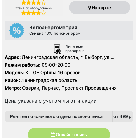
На карте
Отзыв об оборудовании
Велоэнергометрия
Скидка 10% пенсионерам
Лицензия
проверена
Адрес:
Ленинградская область, г. Выборг, ул.
Ильинская, д.8.
Режим работы:
09:00-20:00
Модель:
КТ GE Optima 16 срезов
Район:
Ленинградская область
Метро:
Озерки, Парнас, Проспект Просвещения
Цена указана с учетом льгот и акции
Рентген поясничного отдела позвоночника
от 499 p.
Онлайн запись