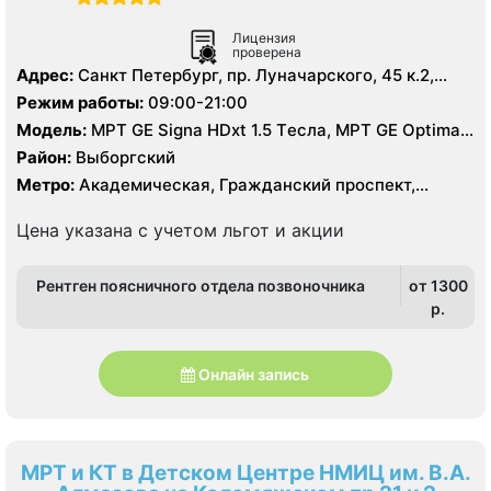
Лицензия
проверена
Адрес:
Санкт Петербург, пр. Луначарского, 45 к.2,
литер А
Режим работы:
09:00-21:00
Модель:
МРТ GE Signa HDxt 1.5 Tесла, МРТ GE Optima
MR 360 1.5 Tесла, KT GE Optim 64 среза, УЗИ, Рентген
Район:
Выборгский
Метро:
Академическая, Гражданский проспект,
Озерки, Площадь Мужества, Проспект Просвещения
Цена указана с учетом льгот и акции
Рентген поясничного отдела позвоночника
от 1300
p.
Онлайн запись
МРТ и КТ в Детском Центре НМИЦ им. В.А.