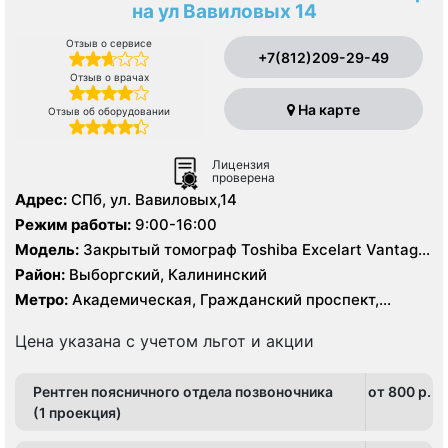
на ул Вавиловых 14
Отзыв о сервисе
+7(812)209-29-49
Отзыв о врачах
На карте
Отзыв об оборудовании
Лицензия
проверена
Адрес:
СПб, ул. Вавиловых,14
Режим работы:
9:00-16:00
Модель:
Закрытый томограф Toshiba Excelart Vantage
Atlas X 1.5 Тесла, КТ Toshiba Aquillion 64 среза, КТ
Район:
Выборгский, Калининский
Toshiba Aquillion 16 срезов
Метро:
Академическая, Гражданский проспект,
Озерки, Политехническая, Проспект Просвещения
Цена указана с учетом льгот и акции
Рентген поясничного отдела позвоночника
от 800 p.
(1 проекция)