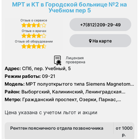
МРТ и КТ в Городской больнице №2 на
Учебном пер 5
Отзыв о сервисе
+7(812)209-29-49
Отзыв о врачах
На карте
Отзыв об оборудовании
Лицензия
проверена
Адрес:
СПб, пер. Учебный, 5
Режим работы:
09-21
Модель:
МРТ полуоткрытого типа Siemens Magnetom
Espree 1.5 Тесла, КТ Siemens SOMATOM Definition 16
Район:
Выборгский, Калининский, Ленинградская
срезов, КТ Siemens SOMATOM Definition AS 64 среза
область, Приморский
Метро:
Гражданский проспект, Озерки, Парнас,
Проспект Просвещения
Цена указана с учетом льгот и акции
Рентген поясничного отдела позвоночника
от 1000
p.