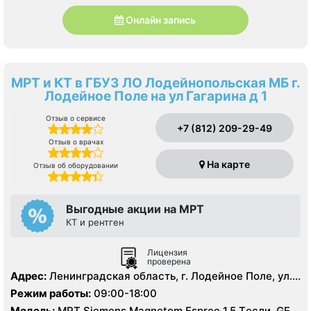
Онлайн запись
МРТ и КТ в ГБУЗ ЛО Лодейнопольская МБ г.
Лодейное Поле на ул Гагарина д 1
Отзыв о сервисе
+7 (812) 209-29-49
Отзыв о врачах
На карте
Отзыв об оборудовании
Выгодные акции на МРТ
КТ и рентген
Лицензия
проверена
Адрес:
Ленинградская область, г. Лодейное Поле, ул.
Гагарина, д. 1
Режим работы:
09:00-18:00
Модель:
МРТ Siemens Magnetom Espree 1.5 Tесли, GE