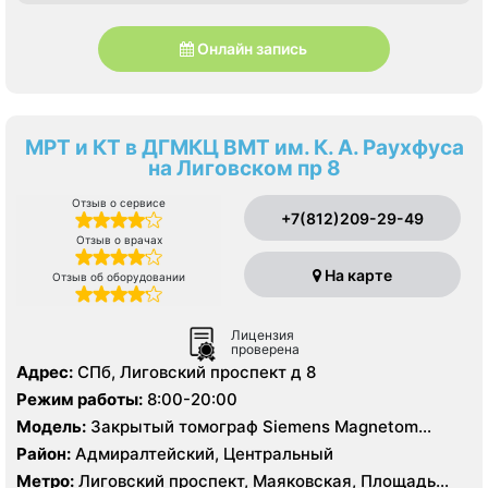
Онлайн запись
МРТ и КТ в ДГМКЦ ВМТ им. К. А. Раухфуса
на Лиговском пр 8
Отзыв о сервисе
+7(812)209-29-49
Отзыв о врачах
На карте
Отзыв об оборудовании
Лицензия
проверена
Адрес:
СПб, Лиговский проспект д 8
Режим работы:
8:00-20:00
Модель:
Закрытый томограф Siemens Magnetom
Essenza 1.5 Тесла, КТ Siemens Somatom Emotion 16
Район:
Адмиралтейский, Центральный
срезов
Метро:
Лиговский проспект, Маяковская, Площадь