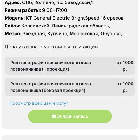
Адрес:
СПб, Колпино, пр. Заводской,1
Режим работы:
9:00-17:00
Модель:
КТ General Electric BrightSpeed 16 срезов
Район:
Колпинский, Ленинградская область,
Пушкинский
Метро:
Звёздная, Купчино, Московская, Обухово,
Рыбацкое
Цена указана с учетом льгот и акции
Рентгенография поясничного отдела
от 1000
позвоночника (1 проекция)
p.
Рентгенография поясничного отдела
от 1000
позвоночника (боковая проекция)
p.
Просмотр всех цен и услуг
Онлайн запись