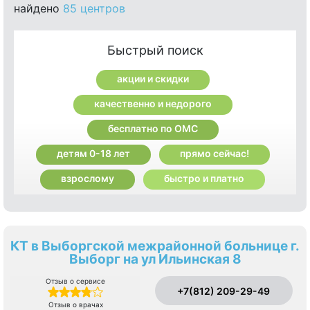
найдено
85 центров
Быстрый поиск
акции и скидки
качественно и недорого
бесплатно по ОМС
детям 0-18 лет
прямо сейчас!
взрослому
быстро и платно
КТ в Выборгской межрайонной больнице г.
Выборг на ул Ильинская 8
Отзыв о сервисе
+7(812) 209-29-49
Отзыв о врачах