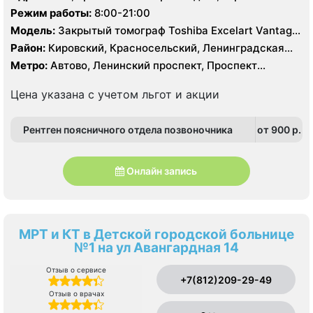
Режим работы:
8:00-21:00
Модель:
Закрытый томограф Toshiba Excelart Vantage
1.5 Тесла
Район:
Кировский, Красносельский, Ленинградская
область, Московский, Петродворцовый
Метро:
Автово, Ленинский проспект, Проспект
Ветеранов
Цена указана с учетом льгот и акции
Рентген поясничного отдела позвоночника
от 900 p.
Онлайн запись
МРТ и КТ в Детской городской больнице
№1 на ул Авангардная 14
Отзыв о сервисе
+7(812)209-29-49
Отзыв о врачах