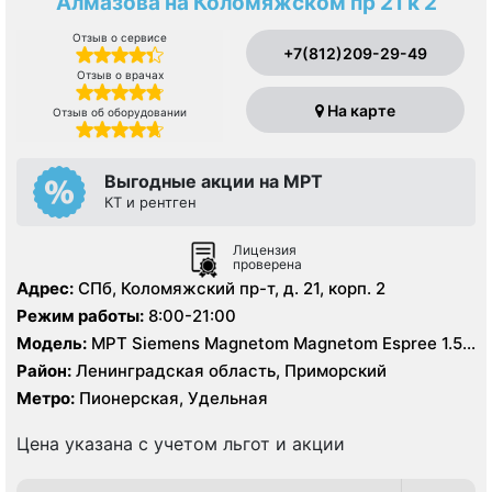
Алмазова на Коломяжском пр 21 к 2
Отзыв о сервисе
+7(812)209-29-49
Отзыв о врачах
На карте
Отзыв об оборудовании
Выгодные акции на МРТ
КТ и рентген
Лицензия
проверена
Адрес:
СПб, Коломяжский пр-т, д. 21, корп. 2
Режим работы:
8:00-21:00
Модель:
МРТ Siemens Magnetom Magnetom Espree 1.5
Тесла, КТ Philips Ingenuity Elite 128 срезов
Район:
Ленинградская область, Приморский
Метро:
Пионерская, Удельная
Цена указана с учетом льгот и акции