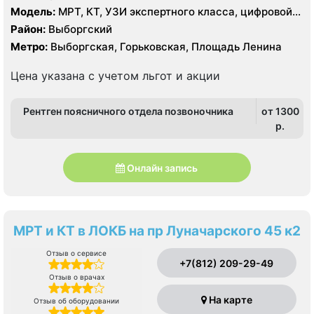
Модель:
МРТ, КТ, УЗИ экспертного класса, цифровой
рентген
Район:
Выборгский
Метро:
Выборгская, Горьковская, Площадь Ленина
Цена указана с учетом льгот и акции
Рентген поясничного отдела позвоночника
от 1300
p.
Онлайн запись
МРТ и КТ в ЛОКБ на пр Луначарского 45 к2
Отзыв о сервисе
+7(812) 209-29-49
Отзыв о врачах
На карте
Отзыв об оборудовании