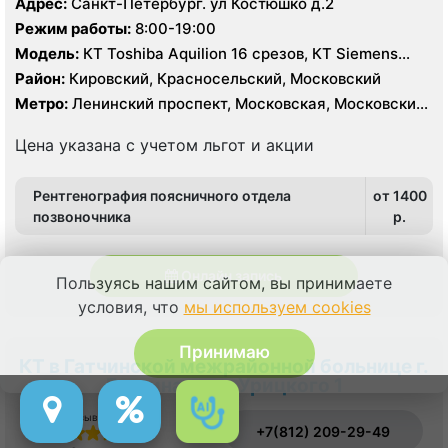
Адрес:
Санкт-Петербург. ул Костюшко д.2
Режим работы:
8:00-19:00
Модель:
КТ Toshiba Aquilion 16 срезов, КТ Siemens
Somatom Definition 64 срезов, УЗИ
Район:
Кировский, Красносельский, Московский
Метро:
Ленинский проспект, Московская, Московские
ворота
Цена указана с учетом льгот и акции
Рентгенография поясничного отдела
от 1400
позвоночника
p.
Онлайн запись
Пользуясь нашим сайтом, вы принимаете
условия, что
мы используем cookies
Принимаю
КТ в Гатчинской межрайонной больнице г.
Гатчина на ул Урицкого 1
Отзыв о сервисе
+7(812) 209-29-49