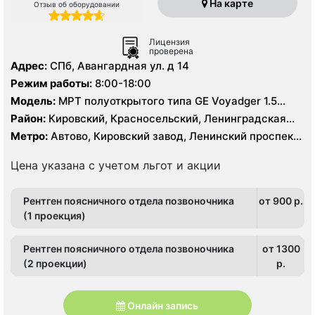
На карте
Отзыв об оборудовании
Лицензия
проверена
Адрес:
СПб, Авангардная ул. д 14
Режим работы:
8:00-18:00
Модель:
МРТ полуоткрытого типа GЕ Voyadger 1.5
Тесла, КТ Siemens Somatom Difinition AS 64 - 64 среза,
Район:
Кировский, Красносельский, Ленинградская
УЗИ
область, Петродворцовый
Метро:
Автово, Кировский завод, Ленинский проспект,
Московская, Проспект Ветеранов
Цена указана с учетом льгот и акции
Рентген поясничного отдела позвоночника
от 900 p.
(1 проекция)
Рентген поясничного отдела позвоночника
от 1300
(2 проекции)
p.
Онлайн запись