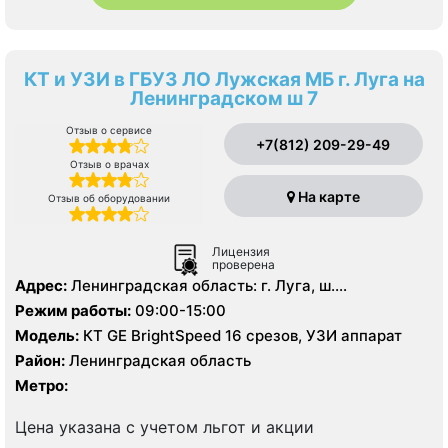
КТ и УЗИ в ГБУЗ ЛО Лужская МБ г. Луга на
Ленинградском ш 7
Отзыв о сервисе
+7(812) 209-29-49
Отзыв о врачах
На карте
Отзыв об оборудовании
Лицензия
проверена
Адрес:
Ленинградская область: г. Луга, ш.
Ленинградское д. 7
Режим работы:
09:00-15:00
Модель:
КТ GE BrightSpeed 16 срезов, УЗИ аппарат
Район:
Ленинградская область
Метро:
Цена указана с учетом льгот и акции