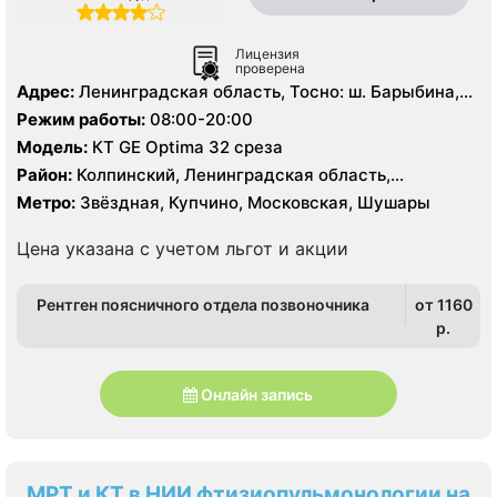
Лицензия
проверена
Адрес:
Ленинградская область, Тосно: ш. Барыбина,
29
Режим работы:
08:00-20:00
Модель:
КТ GE Optima 32 среза
Район:
Колпинский, Ленинградская область,
Московский, Пушкинский
Метро:
Звёздная, Купчино, Московская, Шушары
Цена указана с учетом льгот и акции
Рентген поясничного отдела позвоночника
от 1160
p.
Онлайн запись
МРТ и КТ в НИИ фтизиопульмонологии на