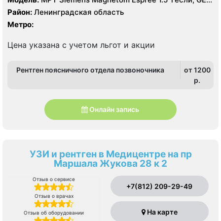
BrightSpeed 16 срезов, УЗИ аппарат, Рентген
Район:
Ленинградская область
Метро:
Цена указана с учетом льгот и акции
Рентген поясничного отдела позвоночника
от 1200
p.
Онлайн запись
УЗИ и рентген в Медицентре на пр
Маршала Жукова 28 к 2
Отзыв о сервисе
+7(812) 209-29-49
Отзыв о врачах
На карте
Отзыв об оборудовании