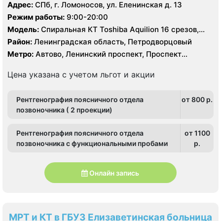
Адрес:
СПб, г. Ломоносов, ул. Еленинская д. 13
Режим работы:
9:00-20:00
Модель:
Спиральная КТ Toshiba Aquilion 16 срезов,
УЗИ, рентген
Район:
Ленинградская область, Петродворцовый
Метро:
Автово, Ленинский проспект, Проспект
Ветеранов
Цена указана с учетом льгот и акции
Рентгенография поясничного отдела
от 800 p.
позвоночника ( 2 проекции)
Рентгенография поясничного отдела
от 1100
позвоночника с функциональными пробами
p.
Онлайн запись
МРТ и КТ в ГБУЗ Елизаветинская больница