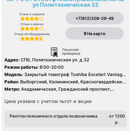
ул Политехническая 32
Отзыв о сервисе
+7(812)209-29-49
Отзыв о врачах
На карте
Отзыв об оборудовании
Лицензия
проверена
Адрес:
СПб, Политехническая ул. д 32
Режим работы:
8:00-20:00
Модель:
Закрытый томограф Toshiba Excelart Vantage
1.5 Тесла, КТ Toshiba Aquilion 32 среза, КТ Toshiba
Район:
Выборгский, Калининский, Красногвардейский,
Prime 160 срезов
Приморский
Метро:
Академическая, Гражданский проспект,
Девяткино, Лесная, Озерки, Парнас, Пионерская,
Площадь Мужества, Политехническая, Проспект
Цена указана с учетом льгот и акции
Просвещения
Рентген поясничного отдела позвоночника
от 1200
p.