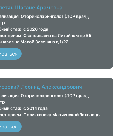
петян Шагане Арамовна
ализация: Оториноларинголог (ЛОР врач),
тр
ный стаж: с 2020 года
дет прием: Скандинавия на Литейном пр 55,
навия на Малой Зеленина д 1/22
исаться
иевский Леонид Александрович
ализация: Оториноларинголог (ЛОР врач),
тр
ный стаж: с 2014 года
едет прием: Поликлиника Мариинской больницы
исаться