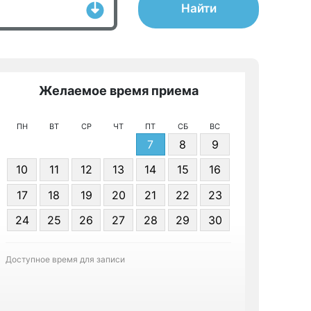
Найти
Желаемое время приема
Же
ПН
ВТ
СР
ЧТ
ПТ
СБ
ВС
7
8
9
10
11
12
13
14
15
16
17
18
19
20
21
22
23
Я даю 
24
25
26
27
28
29
30
персонал
Доступное время для записи
Записа