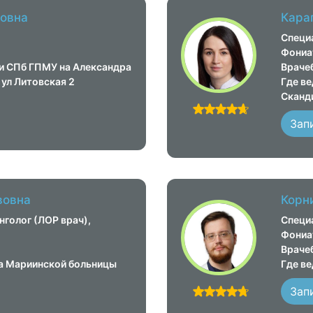
овна
Кара
Специ
Фониа
ки СПб ГПМУ на Александра
Врачеб
ул Литовская 2
Где ве
Сканди
Зап
вовна
Корн
голог (ЛОР врач),
Специ
Фониа
Врачеб
ка Мариинской больницы
Где в
Зап