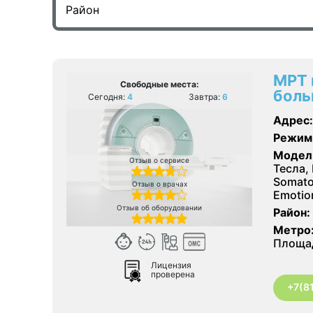
МРТ 
Свободные места:
боль
Сегодня:
4
Завтра:
6
Адрес:
Режим
Модел
Отзыв о сервисе
Тесла,
Somato
Отзыв о врачах
Emotio
Отзыв об оборудовании
Район:
Метро
Площад
Лицензия
проверена
+7(8