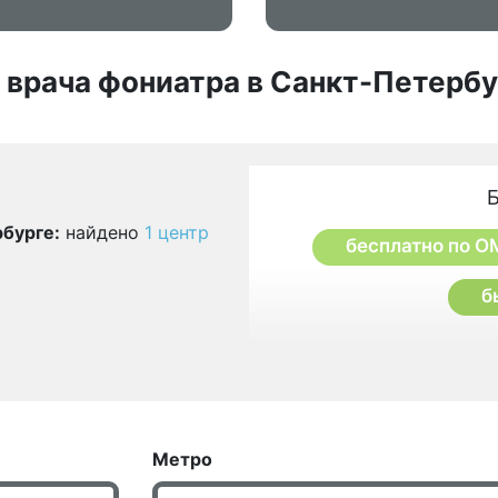
 врача фониатра в Санкт-Петербу
бурге:
найдено
1 центр
бесплатно по О
б
Метро