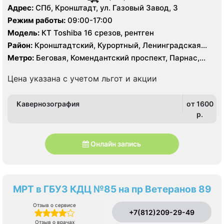
Адрес:
СПб, Кронштадт, ул. Газовый Завод, 3
Режим работы:
09:00-17:00
Модель:
КТ Toshiba 16 срезов, рентген
Район:
Кронштадтский, Курортный, Ленинградская
область, Приморский
Метро:
Беговая, Комендантский проспект, Парнас,
Старая Деревня, Чёрная речка
Цена указана с учетом льгот и акции
Кавернозография
от 1600
p.
Онлайн запись
МРТ в ГБУЗ КДЦ №85 на пр Ветеранов 89
Отзыв о сервисе
+7(812)209-29-49
Отзыв о врачах