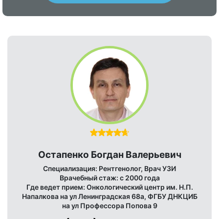
обследования напрямую зависят от
методами диагностики являются:
качества подготовки органов
магнитно-резонансная томография
ЖКТ. Помните, чем лучше будут
и ультразвуковое исследование.
соблюдены подготовительные прави
ла, тем информативней будут
результаты
исследования. Рентгенография с
контрастом проводится на
голодный желудок. Чтобы избежать
риска тошноты при введении
контрастного
состава рекомендуется
воздержаться от приема пищи и
воды за 4 часа. .
Остапенко Богдан Валерьевич
Специализация: Рентгенолог, Врач УЗИ
Врачебный стаж: с 2000 года
Где ведет прием: Онкологический центр им. Н.П.
Напалкова на ул Ленинградская 68а, ФГБУ ДНКЦИБ
на ул Профессора Попова 9