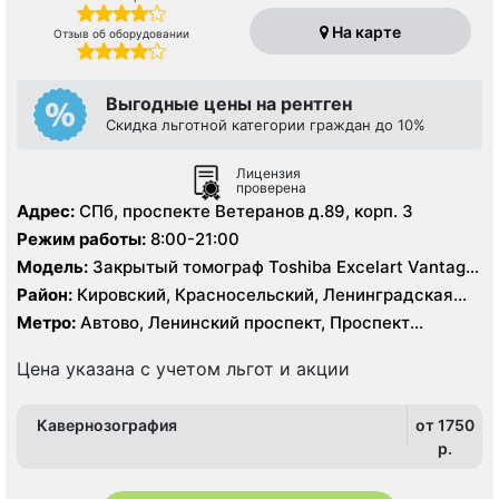
На карте
Отзыв об оборудовании
Выгодные цены на рентген
Скидка льготной категории граждан до 10%
Лицензия
проверена
Адрес:
СПб, проспекте Ветеранов д.89, корп. 3
Режим работы:
8:00-21:00
Модель:
Закрытый томограф Toshiba Excelart Vantage
1.5 Тесла
Район:
Кировский, Красносельский, Ленинградская
область, Московский, Петродворцовый
Метро:
Автово, Ленинский проспект, Проспект
Ветеранов
Цена указана с учетом льгот и акции
Кавернозография
от 1750
p.