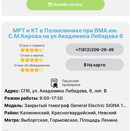
Онлайн запись
МРТ и КТ в Поликлинике при ВМА им.
С.М.Кирова на ул Академика Лебедева 6
Отзыв о сервисе
+7(812)209-29-49
Отзыв о врачах
На карте
Отзыв об оборудовании
Лицензия
проверена
Адрес:
СПб, ул. Академика Лебедева, 6, лит. В
Режим работы:
9:00-17:30
Модель:
Закрытый томограф General Electric SIGNA 1.5
Тесла, КТ General Electric 16 срезов, УЗИ
Район:
Калининский, Красногвардейский, Невский
Метро:
Выборгская, Горьковская, Площадь Ленина