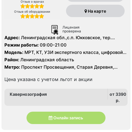
Отзыв о врачах
На карте
Отзыв об оборудовании
Лицензия
проверена
Адрес:
Ленинградская обл.,с.п. Юкковское, тер.
Клиника Белоостров, зд. 1, корп. 1
Режим работы:
09:00-21:00
Модель:
МРТ, КТ, УЗИ экспертного класса, цифровой
рентген
Район:
Ленинградская область
Метро:
Проспект Просвещения, Старая Деревня,
Чёрная речка
Цена указана с учетом льгот и акции
Кавернозография
от 3390
p.
Онлайн запись