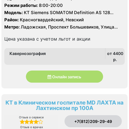
Режим работы:
8:00-20:00
Модель:
КТ Siemens SOMATOM Definition AS 128
срезов, КТ Toshiba Aquilion 16 срезов
Район:
Красногвардейский, Невский
Метро:
Ладожская, Проспект Большевиков, Улица
Дыбенко
Цена указана с учетом льгот и акции
Кавернозография
от 4400
p.
Онлайн запись
КТ в Клиническом госпитале MD ЛАХТА на
Лахтинском пр 100А
Отзыв о сервисе
+7(812)209-29-49
Отзыв о врачах