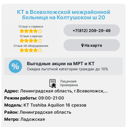
КТ в Всеволожской межрайонной
больнице на Колтушском ш 20
Отзыв о сервисе
+7(812) 209-29-49
Отзыв о врачах
На карте
Отзыв об оборудовании
Выгодные акции на МРТ и КТ
Скидка льготной категории граждан до 10%
Лицензия
проверена
Адрес:
Ленинградская область, г.Всеволожск,
Колтушское шоссе, д. 20
Режим работы:
09:00-21:00
Модель:
КТ Toshiba Aquilion 16 срезов
Район:
Ленинградская область
Метро:
Ладожская