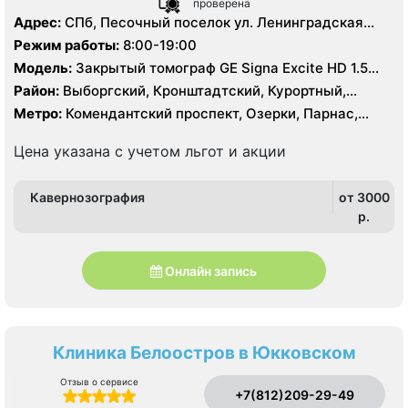
проверена
Адрес:
СПб, Песочный поселок ул. Ленинградская
д.68а
Режим работы:
8:00-19:00
Модель:
Закрытый томограф GE Signa Excite HD 1.5
Тесла, Siemens Magnetom 1.5 Тесла, КТ Philips
Район:
Выборгский, Кронштадтский, Курортный,
Brilliance 128 срезов
Ленинградская область
Метро:
Комендантский проспект, Озерки, Парнас,
Проспект Просвещения, Старая Деревня
Цена указана с учетом льгот и акции
Кавернозография
от 3000
p.
Онлайн запись
Клиника Белоостров в Юкковском
Отзыв о сервисе
+7(812)209-29-49