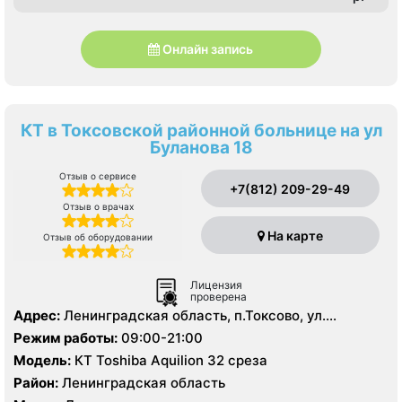
Онлайн запись
КТ в Токсовской районной больнице на ул
Буланова 18
Отзыв о сервисе
+7(812) 209-29-49
Отзыв о врачах
На карте
Отзыв об оборудовании
Лицензия
проверена
Адрес:
Ленинградская область, п.Токсово, ул.
Буланова, д. 18
Режим работы:
09:00-21:00
Модель:
КТ Toshiba Aquilion 32 среза
Район:
Ленинградская область