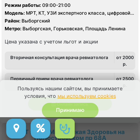
Режим работы:
09:00-21:00
Модель:
МРТ, КТ, УЗИ экспертного класса, цифровой
рентген
Район:
Выборгский
Метро:
Выборгская, Горьковская, Площадь Ленина
Цена указана с учетом льгот и акции
Вторичная консультация врача ревматолога
от 2000
p.
Первичный прием врача ревматолога
от 2500
p.
Пользуясь нашим сайтом, вы принимаете
условия, что
мы используем cookies
Онлайн запись
Принимаю
МРТ центр Мастерская Здоровья на
Полюстровском пр 68А