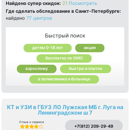
Найдено cупер скидок:
21
Посмотреть
Где сделать обследование в Санкт-Петербурге:
найдено
77 центров
Быстрый поиск
детям 0-18 лет
акция
бесплатно по ОМС
взрослому
быстро и платно
в поликлинике и больнице
КТ и УЗИ в ГБУЗ ЛО Лужская МБ г. Луга на
Ленинградском ш 7
Отзыв о сервисе
+7(812) 209-29-49