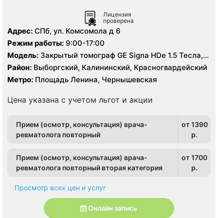
Лицензия
проверена
Адрес:
СПб, ул. Комсомола д 6
Режим работы:
9:00-17:00
Модель:
Закрытый томограф GE Signa HDe 1.5 Тесла,
КТ GE Lightspeed 32 среза
Район:
Выборгский, Калининский, Красногвардейский
Метро:
Площадь Ленина, Чернышевская
Цена указана с учетом льгот и акции
Прием (осмотр, консультация) врача-
от 1390
ревматолога повторный
p.
Прием (осмотр, консультация) врача-
от 1700
ревматолога повторный вторая категория
p.
Просмотр всех цен и услуг
Онлайн запись