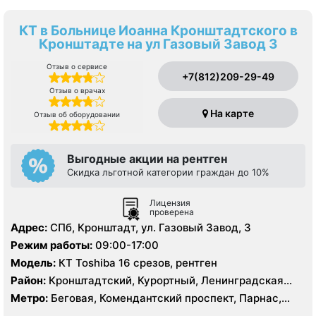
КТ в Больнице Иоанна Кронштадтского в
Кронштадте на ул Газовый Завод 3
Отзыв о сервисе
+7(812)209-29-49
Отзыв о врачах
На карте
Отзыв об оборудовании
Выгодные акции на рентген
Скидка льготной категории граждан до 10%
Лицензия
проверена
Адрес:
СПб, Кронштадт, ул. Газовый Завод, 3
Режим работы:
09:00-17:00
Модель:
КТ Toshiba 16 срезов, рентген
Район:
Кронштадтский, Курортный, Ленинградская
область, Приморский
Метро:
Беговая, Комендантский проспект, Парнас,
Старая Деревня, Чёрная речка