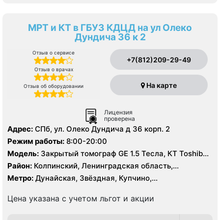
МРТ и КТ в ГБУЗ КДЦД на ул Олеко
Дундича 36 к 2
Отзыв о сервисе
+7(812)209-29-49
Отзыв о врачах
На карте
Отзыв об оборудовании
Лицензия
проверена
Адрес:
СПб, ул. Олеко Дундича д 36 корп. 2
Режим работы:
8:00-20:00
Модель:
Закрытый томограф GE 1.5 Тесла, КТ Toshiba
Activion 16 срезов
Район:
Колпинский, Ленинградская область,
Московский, Пушкинский, Фрунзенский
Метро:
Дунайская, Звёздная, Купчино,
Международная, Московская, Проспект Славы,
Шушары
Цена указана с учетом льгот и акции