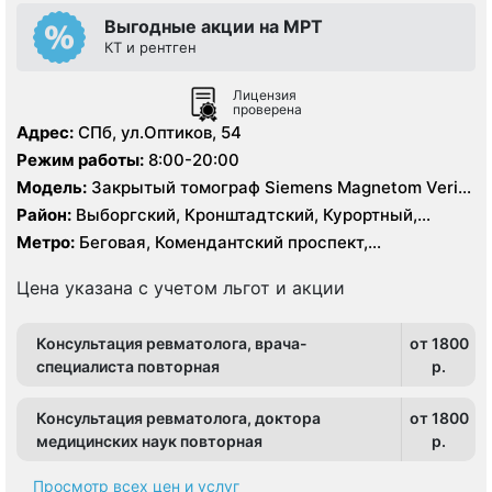
Выгодные акции на МРТ
КТ и рентген
Лицензия
проверена
Адрес:
СПб, ул.Оптиков, 54
Режим работы:
8:00-20:00
Модель:
Закрытый томограф Siemens Magnetom Verio
1.5 Тесла, КТ Siemens 64 среза
Район:
Выборгский, Кронштадтский, Курортный,
Ленинградская область, Приморский
Метро:
Беговая, Комендантский проспект,
Пионерская, Старая Деревня
Цена указана с учетом льгот и акции
Консультация ревматолога, врача-
от 1800
специалиста повторная
p.
Консультация ревматолога, доктора
от 1800
медицинских наук повторная
p.
Просмотр всех цен и услуг