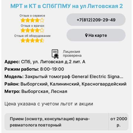
МРТ и КТ в СПбГПМУ на ул Литовская 2
Отзыв о сервисе
+7(812)209-29-49
Отзыв о врачах
На карте
Отзыв об оборудовании
Лицензия
проверена
Адрес:
СПб, ул. Литовская д.2 лит. А
Режим работы:
8:00-19:00
Модель:
Закрытый томограф General Electric Signa
HDx 1.5 Тесла, Philips Ingenia 1.5 Тесла, КТ Philips
Район:
Выборгский, Калининский, Красногвардейский
Ingenuity 128 срезов, УЗИ
Метро:
Выборгская, Лесная
Цена указана с учетом льгот и акции
Прием (осмотр, консультация) врача-
от 2000
ревматолога повторный
p.