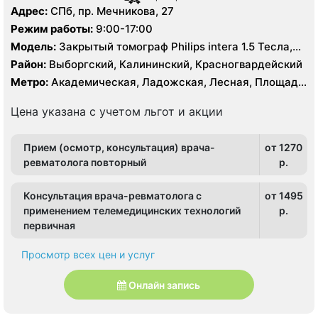
Адрес:
СПб, пр. Мечникова, 27
Режим работы:
9:00-17:00
Модель:
Закрытый томограф Philips intera 1.5 Тесла,
КТ Siemens Somatom Emotion 16 срезов
Район:
Выборгский, Калининский, Красногвардейский
Метро:
Академическая, Ладожская, Лесная, Площадь
Ленина, Площадь Мужества
Цена указана с учетом льгот и акции
Прием (осмотр, консультация) врача-
от 1270
ревматолога повторный
p.
Консультация врача-ревматолога с
от 1495
применением телемедицинских технологий
p.
первичная
Просмотр всех цен и услуг
Онлайн запись