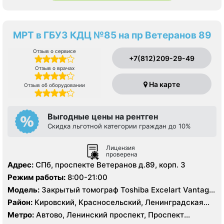
МРТ в ГБУЗ КДЦ №85 на пр Ветеранов 89
Отзыв о сервисе
+7(812)209-29-49
Отзыв о врачах
На карте
Отзыв об оборудовании
Выгодные цены на рентген
Скидка льготной категории граждан до 10%
Лицензия
проверена
Адрес:
СПб, проспекте Ветеранов д.89, корп. 3
Режим работы:
8:00-21:00
Модель:
Закрытый томограф Toshiba Excelart Vantage
1.5 Тесла
Район:
Кировский, Красносельский, Ленинградская
область, Московский, Петродворцовый
Метро:
Автово, Ленинский проспект, Проспект