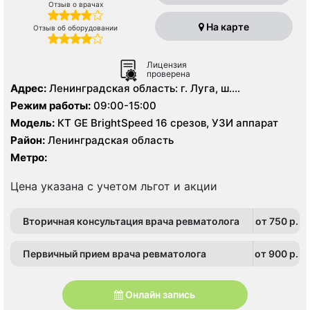
Отзыв о врачах
На карте
Отзыв об оборудовании
Лицензия
проверена
Адрес:
Ленинградская область: г. Луга, ш.
Ленинградское д. 7
Режим работы:
09:00-15:00
Модель:
КТ GE BrightSpeed 16 срезов, УЗИ аппарат
Район:
Ленинградская область
Метро:
Цена указана с учетом льгот и акции
Вторичная консультация врача ревматолога
от 750 p.
Первичный прием врача ревматолога
от 900 p.
Онлайн запись