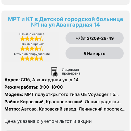
МРТ и КТ в Детской городской больнице
№1 на ул Авангардная 14
Отзыв о сервисе
+7(812)209-29-49
Отзыв о врачах
На карте
Отзыв об оборудовании
Лицензия
проверена
Адрес:
СПб, Авангардная ул. д 14
Режим работы:
8:00-18:00
Модель:
МРТ полуоткрытого типа GЕ Voyadger 1.5
Тесла, КТ Siemens Somatom Difinition AS 64 - 64 среза,
Район:
Кировский, Красносельский, Ленинградская
УЗИ
область, Петродворцовый
Метро:
Автово, Кировский завод, Ленинский проспект,
Московская, Проспект Ветеранов
Цена указана с учетом льгот и акции