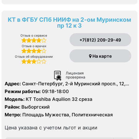
КТ в ФГБУ СПб НИИФ на 2-ом Муринском
пр 12 к 3
Отзыв о сервисе
+7(812) 209-29-49
Отзыв о врачах
На карте
Отзыв об оборудовании
Лицензия
проверена
Адрес:
Санкт-Петербург, 2-й Муринский просп., 12,
корп. 3
Режим работы:
09:18-18:00
Модель:
КТ Toshiba Aquilion 32 среза
Район:
Выборгский
Метро:
Площадь Мужества, Политехническая
Цена указана с учетом льгот и акции