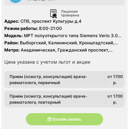
Лицензия
проверена
Адрес:
СПб, проспект Культуры д.4
Режим работы:
8:00-21:00
Модель:
МРТ полуоткрытого типа Siemens Verio 3.0
Тесла, МРТ GE Signa HDx 1.5 Тесла, КТ Siemens
Район:
Выборгский, Калининский, Кронштадтский,
Somatom Definition 64 среза
Курортный, Ленинградская область, Приморский
Метро:
Академическая, Гражданский проспект,
Девяткино, Озерки, Парнас, Площадь Мужества,
Политехническая, Проспект Просвещения, Удельная
Цена указана с учетом льгот и акции
Прием (осмотр, консультация) врача-
от 1700
ревматолога, первичный
p.
Прием (осмотр, консультация) врача-
от 1700
ревматолога, повторный
p.
Онлайн запись