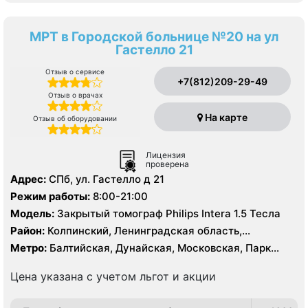
МРТ в Городской больнице №20 на ул
Гастелло 21
Отзыв о сервисе
+7(812)209-29-49
Отзыв о врачах
На карте
Отзыв об оборудовании
Лицензия
проверена
Адрес:
СПб, ул. Гастелло д 21
Режим работы:
8:00-21:00
Модель:
Закрытый томограф Philips Intera 1.5 Тесла
Район:
Колпинский, Ленинградская область,
Московский, Пушкинский, Фрунзенский
Метро:
Балтийская, Дунайская, Московская, Парк
Победы, Проспект Славы, Шушары, Электросила
Цена указана с учетом льгот и акции