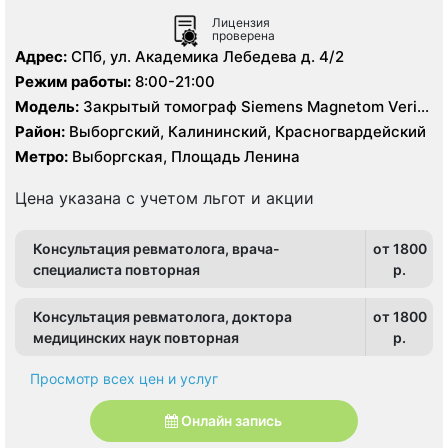
Лицензия
проверена
Адрес:
СПб, ул. Академика Лебедева д. 4/2
Режим работы:
8:00-21:00
Модель:
Закрытый томограф Siemens Magnetom Verio
3.0 Тесла, КТ Siemens Somatom Definition 64 среза
Район:
Выборгский, Калининский, Красногвардейский
Метро:
Выборгская, Площадь Ленина
Цена указана с учетом льгот и акции
Консультация ревматолога, врача-
от 1800
специалиста повторная
p.
Консультация ревматолога, доктора
от 1800
медицинских наук повторная
p.
Просмотр всех цен и услуг
Онлайн запись