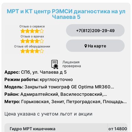
МРТ и КТ центр РЭМСИ диагностика на ул
Чапаева 5
Отзыв о сервисе
+7(812)209-29-49
Отзыв о врачах
На карте
Отзыв об оборудовании
Лицензия
проверена
Адрес:
СПб, ул. Чапаева д 5
Режим работы:
круглосуточно
Модель:
Закрытый томограф GE Optima MR360
Advance 1.5 Тесла, КТ GE Optima 660 64 среза
Район:
Адмиралтейский, Василеостровский,
Петроградский, Приморский , Центральный
Метро:
Горьковская, Зенит, Петроградская, Площадь
Ленина, Спортивная, Чёрная речка, Чкаловская
Цена указана с учетом льгот и акции
Гидро МРТ кишечника
от 14800