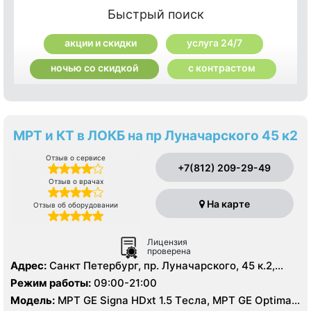
Быстрый поиск
акции и скидки
услуга 24/7
ночью со скидкой
с контрастом
МРТ и КТ в ЛОКБ на пр Луначарского 45 к2
Отзыв о сервисе
+7(812) 209-29-49
Отзыв о врачах
На карте
Отзыв об оборудовании
Лицензия
проверена
Адрес:
Санкт Петербург, пр. Луначарского, 45 к.2,
литер А
Режим работы:
09:00-21:00
Модель:
МРТ GE Signa HDxt 1.5 Tесла, МРТ GE Optima