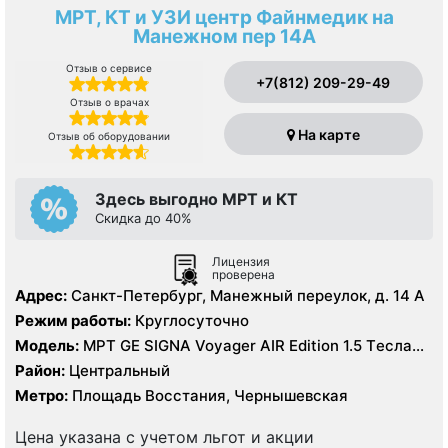
МРТ, КТ и УЗИ центр Файнмедик на
Манежном пер 14А
Отзыв о сервисе
+7(812) 209-29-49
Отзыв о врачах
На карте
Отзыв об оборудовании
Здесь выгодно МРТ и КТ
Скидка до 40%
Лицензия
проверена
Адрес:
Санкт-Петербург, Манежный переулок, д. 14 А
Режим работы:
Круглосуточно
Модель:
МРТ GE SIGNA Voyager AIR Edition 1.5 Tесла
полуоткрытый, КТ GE Revolution EVO 128 срезов, УЗИ
Район:
Центральный
GE Vivid 11 экспертного класса
Метро:
Площадь Восстания, Чернышевская
Цена указана с учетом льгот и акции