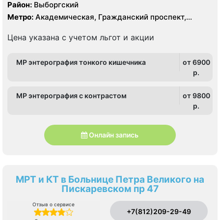
MR 360 1.5 Tесла, KT GE Optim 64 среза, УЗИ, Рентген
Район:
Выборгский
Метро:
Академическая, Гражданский проспект,
Озерки, Площадь Мужества, Проспект Просвещения
Цена указана с учетом льгот и акции
МР энтерография тонкого кишечника
от 6900
p.
МР энтерография с контрастом
от 9800
p.
Онлайн запись
МРТ и КТ в Больнице Петра Великого на
Пискаревском пр 47
Отзыв о сервисе
+7(812)209-29-49