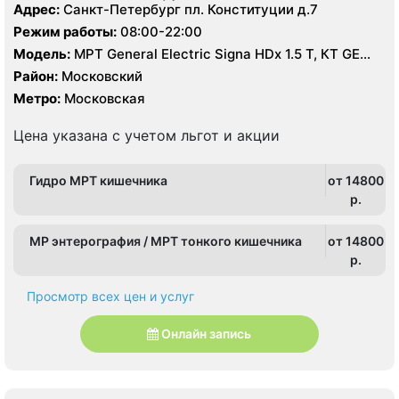
Адрес:
Санкт-Петербург пл. Конституции д.7
Режим работы:
08:00-22:00
Модель:
МРТ General Electric Signa HDх 1.5 T, КТ GE
Optima 660 64 среза
Район:
Московский
Метро:
Московская
Цена указана с учетом льгот и акции
Гидро МРТ кишечника
от 14800
p.
МР энтерография / МРТ тонкого кишечника
от 14800
p.
Просмотр всех цен и услуг
Онлайн запись