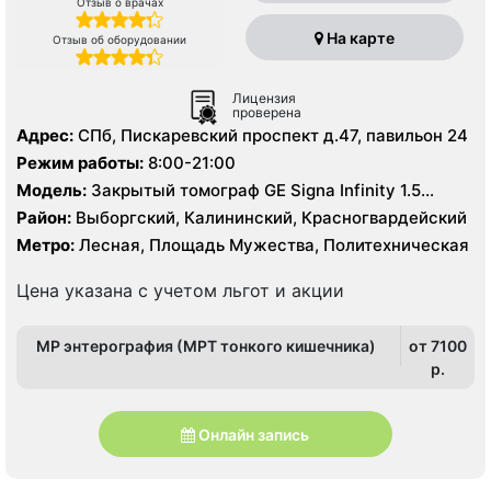
Отзыв о врачах
На карте
Отзыв об оборудовании
Лицензия
проверена
Адрес:
СПб, Пискаревский проспект д.47, павильон 24
Режим работы:
8:00-21:00
Модель:
Закрытый томограф GE Signa Infinity 1.5
Тесла, КТ Toshiba Aguilion 64 среза, УЗИ
Район:
Выборгский, Калининский, Красногвардейский
Метро:
Лесная, Площадь Мужества, Политехническая
Цена указана с учетом льгот и акции
МР энтерография (МРТ тонкого кишечника)
от 7100
p.
Онлайн запись