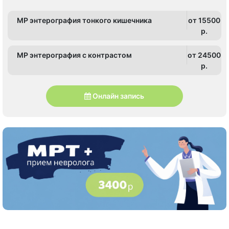
МР энтерография тонкого кишечника
от 15500
p.
МР энтерография с контрастом
от 24500
p.
Онлайн запись