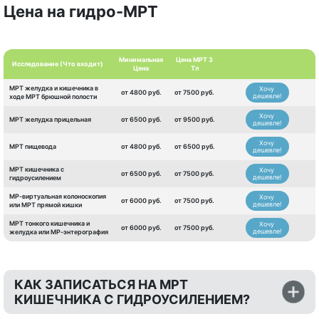
Цена на гидро-МРТ
Минимальная
Цена МРТ 3
Исследование (Что входит)
Цена
Тл
МРТ желудка и кишечника в
Хочу
от 4800 руб.
от 7500 руб.
дешевле!
ходе МРТ брюшной полости
Хочу
МРТ желудка прицельная
от 6500 руб.
от 9500 руб.
дешевле!
Хочу
МРТ пищевода
от 4800 руб.
от 6500 руб.
дешевле!
МРТ кишечника с
Хочу
от 6500 руб.
от 7500 руб.
дешевле!
гидроусилением
МР-виртуальная колоноскопия
Хочу
от 6000 руб.
от 7500 руб.
дешевле!
или МРТ прямой кишки
МРТ тонкого кишечника и
Хочу
от 6000 руб.
от 7500 руб.
дешевле!
желудка или МР-энтерография
КАК ЗАПИСАТЬСЯ НА МРТ
КИШЕЧНИКА С ГИДРОУСИЛЕНИЕМ?