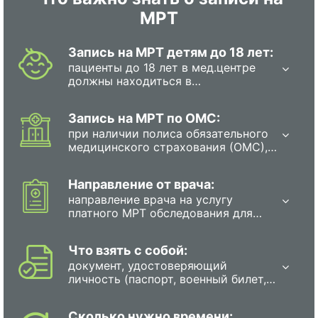
МРТ
Запись на МРТ детям до 18 лет:
пациенты до 18 лет в мед.центре
должны находиться в
сопровождении родителя или
полномочного представителя.
Запись на МРТ по ОМС:
при наличии полиса обязательного
медицинского страхования (ОМС),
каждый гражданин в РФ имеет
право на прохождение
Направление от врача:
обследования бесплатно. Для этого
направление врача на услугу
необходимо записаться на
платного МРТ обследования для
диагностику в государственную
взрослых и детей не требуется.
поликлинику или больницу любым
Исключение: запись беременных
из перечисленных способов: в
Что взять с собой:
женщин на МРТ потребует
регистратуре поликлиники, с
документ, удостоверяющий
направления врача.
помощью специального терминала,
личность (паспорт, военный билет,
который находится в поликлиники,
свидетельство о рождении или
по единому телефону для записи
водительские права);
по Вашему району, электронная
Сколько нужно времени: