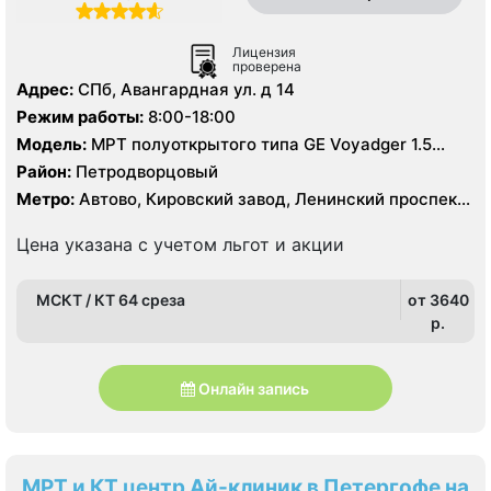
Лицензия
проверена
Адрес:
СПб, Авангардная ул. д 14
Режим работы:
8:00-18:00
Модель:
МРТ полуоткрытого типа GЕ Voyadger 1.5
Тесла, КТ Siemens Somatom Difinition AS 64 - 64 среза,
Район:
Петродворцовый
УЗИ
Метро:
Автово, Кировский завод, Ленинский проспект,
Московская, Проспект Ветеранов
Цена указана с учетом льгот и акции
МСКТ / КТ 64 среза
от 3640
p.
Онлайн запись
МРТ и КТ центр Ай-клиник в Петергофе на