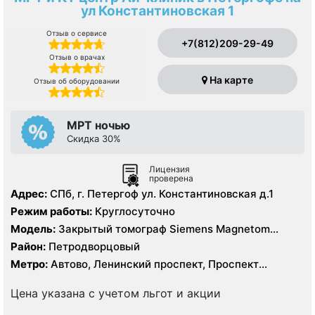
ул Константиновская 1
Отзыв о сервисе
+7(812)209-29-49
Отзыв о врачах
На карте
Отзыв об оборудовании
МРТ ночью
Скидка 30%
Лицензия
проверена
Адрес:
СПб, г. Петергоф ул. Константиновская д.1
Режим работы:
Круглосуточно
Модель:
Закрытый томограф Siemens Magnetom
Avanto 1,5 Тесла, КТ Philips Ingenia 128 срезов
Район:
Петродворцовый
Метро:
Автово, Ленинский проспект, Проспект
Ветеранов
Цена указана с учетом льгот и акции