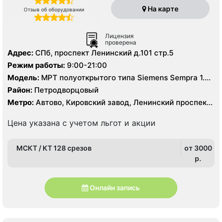
На карте
Отзыв об оборудовании
Лицензия
проверена
Адрес:
СПб, проспект Ленинский д.101 стр.5
Режим работы:
9:00-21:00
Модель:
МРТ полуоткрытого типа Siemens Sempra 1.5
Тесла, КТ GE revolution Maxima 128 срезов,
Район:
Петродворцовый
Метро:
Автово, Кировский завод, Ленинский проспект,
Проспект Ветеранов
Цена указана с учетом льгот и акции
МСКТ / КТ 128 срезов
от 3000
p.
Онлайн запись