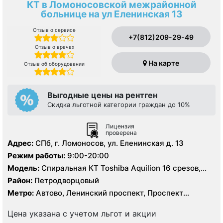
КТ в Ломоносовской межрайонной
больнице на ул Еленинская 13
Отзыв о сервисе
+7(812)209-29-49
Отзыв о врачах
На карте
Отзыв об оборудовании
Выгодные цены на рентген
Скидка льготной категории граждан до 10%
Лицензия
проверена
Адрес:
СПб, г. Ломоносов, ул. Еленинская д. 13
Режим работы:
9:00-20:00
Модель:
Спиральная КТ Toshiba Aquilion 16 срезов,
УЗИ, рентген
Район:
Петродворцовый
Метро:
Автово, Ленинский проспект, Проспект
Ветеранов
Цена указана с учетом льгот и акции