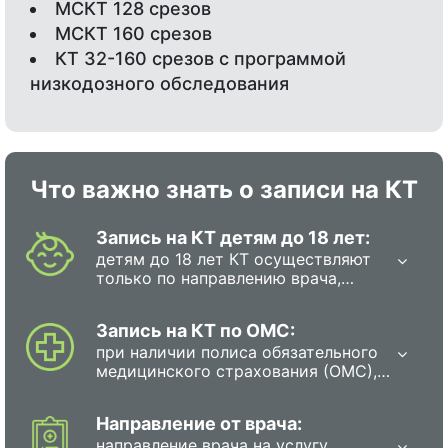
МСКТ 128 срезов
МСКТ 160 срезов
КТ 32-160 срезов с программой
низкодозного обследования
Что важно знать о записи на КТ
Запись на КТ детям до 18 лет:
детям до 18 лет КТ осуществляют
только по направлению врача,
поскольку она сопряжена с лучевой
нагрузкой.В мед.центре дети
Запись на КТ по ОМС:
должны находиться в
при наличии полиса обязательного
сопровождении родителя или
медицинского страхования (ОМС),
полномочного представителя.
каждый гражданин в РФ имеет
право на прохождение
Направление от врача:
обследования бесплатно. Для этого
направление врача на услугу
необходимо записаться на