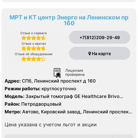
МРТ и КТ центр Энерго на Ленинском пр
160
Отзыв о сервисе
+7(812)209-29-49
Отзыв о врачах
На карте
Отзыв об оборудовании
Лицензия
проверена
Адрес:
СПб, Ленинский проспект д 160
Режим работы:
круглосуточно
Модель:
Закрытый томограф GE Healthcare Brivo
MR355 1.5 Тесла, КТ General Electric Optima CT 520 16
Район:
Петродворцовый
срезов
Метро:
Автово, Кировский завод, Ленинский проспект,
Московская, Проспект Ветеранов, Путиловская,
Шушары
Цена указана с учетом льгот и акции