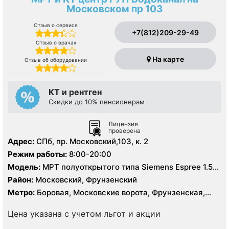
Московском пр 103
Отзыв о сервисе
+7(812)209-29-49
Отзыв о врачах
На карте
Отзыв об оборудовании
КТ и рентген
Скидки до 10% пенсионерам
Лицензия
проверена
Адрес:
СПб, пр. Московский,103, к. 2
Режим работы:
8:00-20:00
Модель:
МРТ полуоткрытого типа Siemens Espree 1.5
Тесла, КТ Siemens Emotion 16 срезов
Район:
Московский, Фрунзенский
Метро:
Боровая, Московские ворота, Фрунзенская,
Электросила
Цена указана с учетом льгот и акции