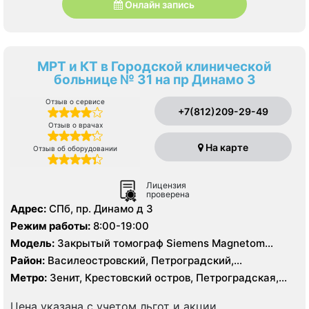
Онлайн запись
МРТ и КТ в Городской клинической
больнице № 31 на пр Динамо 3
Отзыв о сервисе
+7(812)209-29-49
Отзыв о врачах
На карте
Отзыв об оборудовании
Лицензия
проверена
Адрес:
СПб, пр. Динамо д 3
Режим работы:
8:00-19:00
Модель:
Закрытый томограф Siemens Magnetom
Essenza 1.5 Тесла, КТ Aquilion 64 фирмы Toshiba 64
Район:
Василеостровский, Петроградский,
среза
Приморский
Метро:
Зенит, Крестовский остров, Петроградская,
Спортивная, Старая Деревня, Чёрная речка,
Чкаловская
Цена указана с учетом льгот и акции