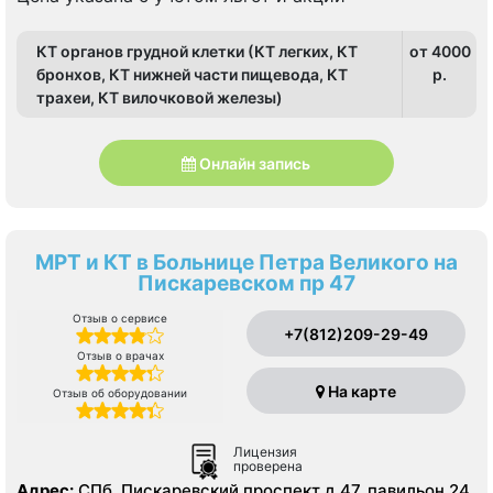
КТ органов грудной клетки (КТ легких, КТ
от 4000
бронхов, КТ нижней части пищевода, КТ
p.
трахеи, КТ вилочковой железы)
Онлайн запись
МРТ и КТ в Больнице Петра Великого на
Пискаревском пр 47
Отзыв о сервисе
+7(812)209-29-49
Отзыв о врачах
На карте
Отзыв об оборудовании
Лицензия
проверена
Адрес:
СПб, Пискаревский проспект д.47, павильон 24