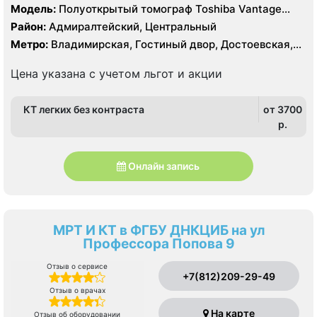
Модель:
Полуоткрытый томограф Toshiba Vantage
Titan 1.5 Тесла, КТ Toshiba Aquilion CX 128 срезов, УЗИ
Район:
Адмиралтейский, Центральный
Метро:
Владимирская, Гостиный двор, Достоевская,
Лиговский проспект, Маяковская, Невский проспект,
Площадь Александра Невского, Площадь Восстания,
Цена указана с учетом льгот и акции
Пушкинская
КТ легких без контраста
от 3700
p.
Онлайн запись
МРТ И КТ в ФГБУ ДНКЦИБ на ул
Профессора Попова 9
Отзыв о сервисе
+7(812)209-29-49
Отзыв о врачах
На карте
Отзыв об оборудовании