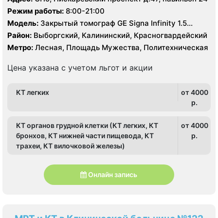
Режим работы:
8:00-21:00
Модель:
Закрытый томограф GE Signa Infinity 1.5
Тесла, КТ Toshiba Aguilion 64 среза, УЗИ
Район:
Выборгский, Калининский, Красногвардейский
Метро:
Лесная, Площадь Мужества, Политехническая
Цена указана с учетом льгот и акции
КТ легких
от 4000
p.
КТ органов грудной клетки (КТ легких, КТ
от 4000
бронхов, КТ нижней части пищевода, КТ
p.
трахеи, КТ вилочковой железы)
Онлайн запись