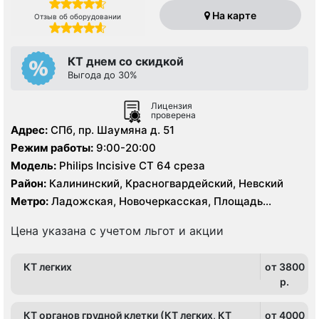
На карте
Отзыв об оборудовании
КТ днем со скидкой
Выгода до 30%
Лицензия
проверена
Адрес:
СПб, пр. Шаумяна д. 51
Режим работы:
9:00-20:00
Модель:
Philips Incisive CT 64 среза
Район:
Калининский, Красногвардейский, Невский
Метро:
Ладожская, Новочеркасская, Площадь
Александра Невского, Проспект Большевиков
Цена указана с учетом льгот и акции
КТ легких
от 3800
p.
КТ органов грудной клетки (КТ легких, КТ
от 4000