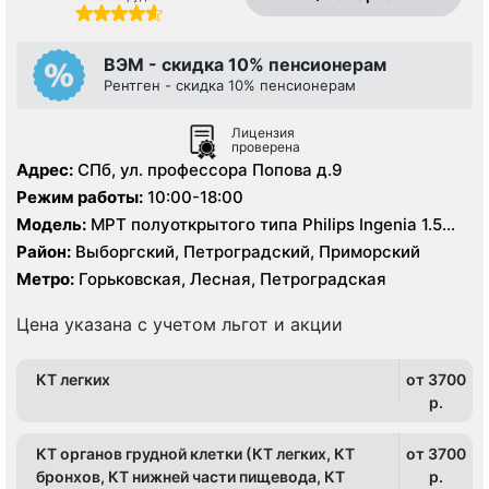
ВЭМ - скидка 10% пенсионерам
Рентген - скидка 10% пенсионерам
Лицензия
проверена
Адрес:
СПб, ул. профессора Попова д.9
Режим работы:
10:00-18:00
Модель:
МРТ полуоткрытого типа Philips Ingenia 1.5
Тесла, КТ Philips Ingenuity 128 срезов
Район:
Выборгский, Петроградский, Приморский
Метро:
Горьковская, Лесная, Петроградская
Цена указана с учетом льгот и акции
КТ легких
от 3700
p.
КТ органов грудной клетки (КТ легких, КТ
от 3700
бронхов, КТ нижней части пищевода, КТ
p.