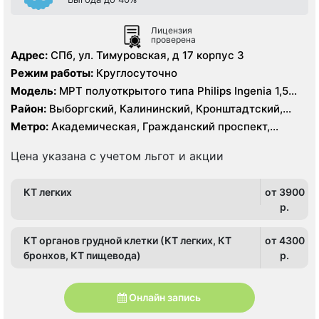
Лицензия
проверена
Адрес:
СПб, ул. Тимуровская, д 17 корпус 3
Режим работы:
Круглосуточно
Модель:
МРТ полуоткрытого типа Philips Ingenia 1,5
Тесла, КТ Philips Ingenia 128 срезов
Район:
Выборгский, Калининский, Кронштадтский,
Курортный, Ленинградская область, Приморский
Метро:
Академическая, Гражданский проспект,
Девяткино, Озерки, Парнас, Площадь Мужества,
Политехническая, Проспект Просвещения
Цена указана с учетом льгот и акции
КТ легких
от 3900
p.
КТ органов грудной клетки (КТ легких, КТ
от 4300
бронхов, КТ пищевода)
p.
Онлайн запись