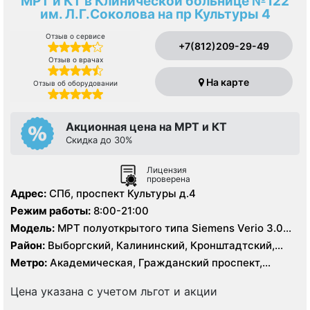
МРТ и КТ в Клинической больнице №122
им. Л.Г.Соколова на пр Культуры 4
Отзыв о сервисе
+7(812)209-29-49
Отзыв о врачах
На карте
Отзыв об оборудовании
Акционная цена на МРТ и КТ
Скидка до 30%
Лицензия
проверена
Адрес:
СПб, проспект Культуры д.4
Режим работы:
8:00-21:00
Модель:
МРТ полуоткрытого типа Siemens Verio 3.0
Тесла, МРТ GE Signa HDx 1.5 Тесла, КТ Siemens
Район:
Выборгский, Калининский, Кронштадтский,
Somatom Definition 64 среза
Курортный, Ленинградская область, Приморский
Метро:
Академическая, Гражданский проспект,
Девяткино, Озерки, Парнас, Площадь Мужества,
Политехническая, Проспект Просвещения, Удельная
Цена указана с учетом льгот и акции