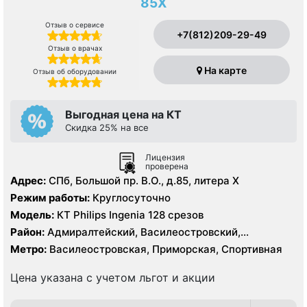
85Х
Отзыв о сервисе
+7(812)209-29-49
Отзыв о врачах
На карте
Отзыв об оборудовании
Выгодная цена на КТ
Скидка 25% на все
Лицензия
проверена
Адрес:
СПб, Большой пр. В.О., д.85, литера Х
Режим работы:
Круглосуточно
Модель:
КТ Philips Ingenia 128 срезов
Район:
Адмиралтейский, Василеостровский,
Петроградский
Метро:
Василеостровская, Приморская, Спортивная
Цена указана с учетом льгот и акции