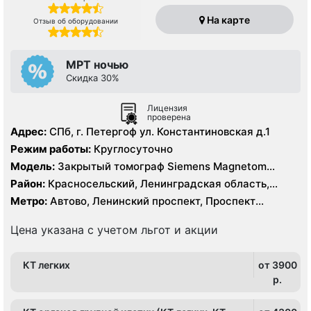
На карте
Отзыв об оборудовании
МРТ ночью
Скидка 30%
Лицензия
проверена
Адрес:
СПб, г. Петергоф ул. Константиновская д.1
Режим работы:
Круглосуточно
Модель:
Закрытый томограф Siemens Magnetom
Avanto 1,5 Тесла, КТ Philips Ingenia 128 срезов
Район:
Красносельский, Ленинградская область,
Петродворцовый
Метро:
Автово, Ленинский проспект, Проспект
Ветеранов
Цена указана с учетом льгот и акции
КТ легких
от 3900
p.