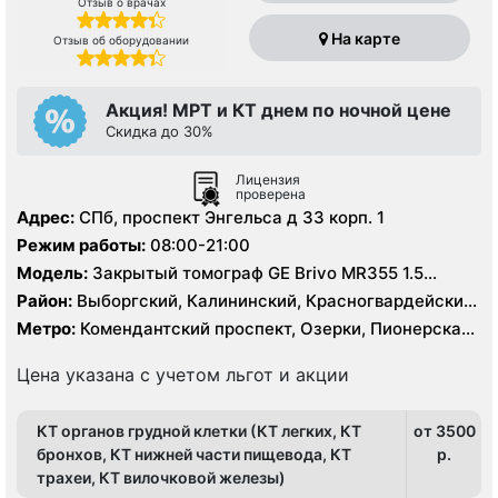
Отзыв о врачах
На карте
Отзыв об оборудовании
Акция! МРТ и КТ днем по ночной цене
Скидка до 30%
Лицензия
проверена
Адрес:
СПб, проспект Энгельса д 33 корп. 1
Режим работы:
08:00-21:00
Модель:
Закрытый томограф GE Brivo MR355 1.5
Тесла, КТ GЕ Healthcare Brightspeed 16 срезов, УЗИ
Район:
Выборгский, Калининский, Красногвардейский,
экспертного класса
Ленинградская область, Петроградский, Приморский
Метро:
Комендантский проспект, Озерки, Пионерская,
Площадь Мужества, Удельная
Цена указана с учетом льгот и акции
КТ органов грудной клетки (КТ легких, КТ
от 3500
бронхов, КТ нижней части пищевода, КТ
p.
трахеи, КТ вилочковой железы)