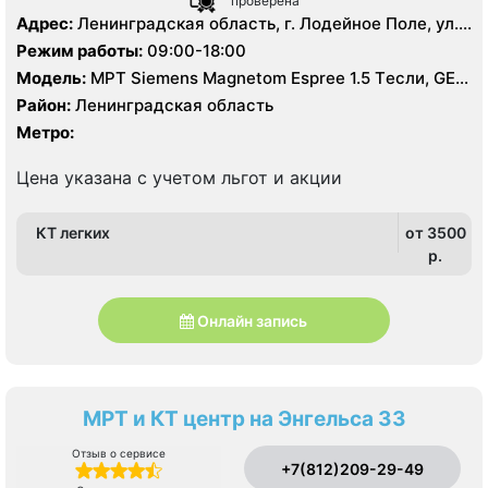
проверена
Адрес:
Ленинградская область, г. Лодейное Поле, ул.
Гагарина, д. 1
Режим работы:
09:00-18:00
Модель:
МРТ Siemens Magnetom Espree 1.5 Tесли, GE
BrightSpeed 16 срезов, УЗИ аппарат, Рентген
Район:
Ленинградская область
Метро:
Цена указана с учетом льгот и акции
КТ легких
от 3500
p.
Онлайн запись
МРТ и КТ центр на Энгельса 33
Отзыв о сервисе
+7(812)209-29-49