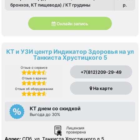
бронхов, КТ пищевода) / КТ грудины
p.
Онлайн запись
КТ и УЗИ центр Индикатор Здоровья на ул
Танкиста Хрустицкого 5
Отзыв о сервисе
+7(812)209-29-49
Отзыв о врачах
На карте
Отзыв об оборудовании
КТ днем со скидкой
Выгода до 30%
Лицензия
проверена
Адрес:
СПб, ул. Танкиста Хрустицкого д.5