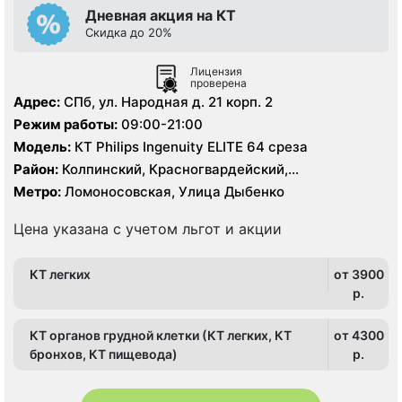
Дневная акция на КТ
Скидка до 20%
Лицензия
проверена
Адрес:
СПб, ул. Народная д. 21 корп. 2
Режим работы:
09:00-21:00
Модель:
КТ Philips Ingenuity ELITE 64 среза
Район:
Колпинский, Красногвардейский,
Ленинградская область, Невский
Метро:
Ломоносовская, Улица Дыбенко
Цена указана с учетом льгот и акции
КТ легких
от 3900
p.
КТ органов грудной клетки (КТ легких, КТ
от 4300
бронхов, КТ пищевода)
p.