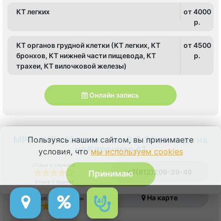
КТ легких
от 4000
p.
КТ органов грудной клетки (КТ легких, КТ
от 4500
бронхов, КТ нижней части пищевода, КТ
p.
трахеи, КТ вилочковой железы)
Онлайн запись
МРТ и КТ в Клиника им. Э.Э.Эйхвальда на
Пользуясь нашим сайтом, вы принимаете
ул Кирочная 41
условия, что
мы используем cookies
Отзыв о сервисе
+7(812)209-29-49
Принимаю
Отзыв о врачах
На карте
Отзыв об оборудовании