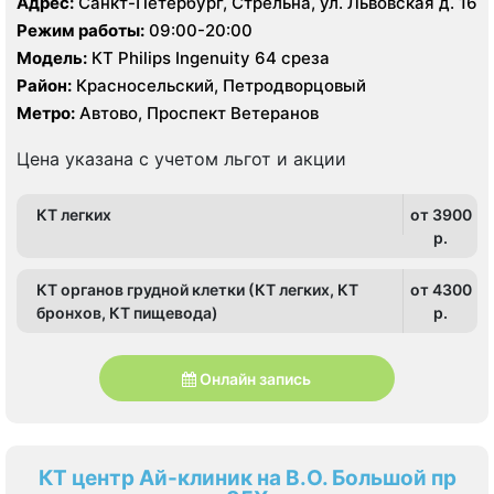
Адрес:
Санкт-Петербург, Стрельна, ул. Львовская д. 16
Режим работы:
09:00-20:00
Модель:
КТ Philips Ingenuity 64 среза
Район:
Красносельский, Петродворцовый
Метро:
Автово, Проспект Ветеранов
Цена указана с учетом льгот и акции
КТ легких
от 3900
p.
КТ органов грудной клетки (КТ легких, КТ
от 4300
бронхов, КТ пищевода)
p.
Онлайн запись
КТ центр Ай-клиник на В.О. Большой пр