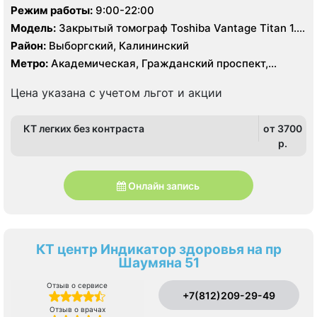
Режим работы:
9:00-22:00
Модель:
Закрытый томограф Toshiba Vantage Titan 1.5
Тесла, КТ Toshiba Aquilion CX 64 среза, УЗИ
Район:
Выборгский, Калининский
экспертного класса, рентген
Метро:
Академическая, Гражданский проспект,
Девяткино, Озерки, Парнас, Площадь Мужества,
Политехническая, Проспект Просвещения
Цена указана с учетом льгот и акции
КТ легких без контраста
от 3700
p.
Онлайн запись
КТ центр Индикатор здоровья на пр
Шаумяна 51
Отзыв о сервисе
+7(812)209-29-49
Отзыв о врачах