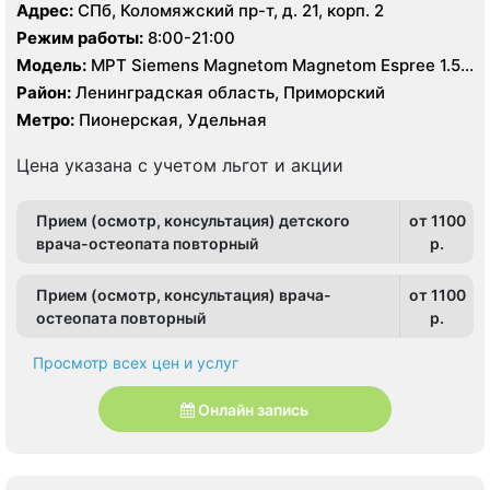
Адрес:
СПб, Коломяжский пр-т, д. 21, корп. 2
Режим работы:
8:00-21:00
Модель:
МРТ Siemens Magnetom Magnetom Espree 1.5
Тесла, КТ Philips Ingenuity Elite 128 срезов
Район:
Ленинградская область, Приморский
Метро:
Пионерская, Удельная
Цена указана с учетом льгот и акции
Прием (осмотр, консультация) детского
от 1100
врача-остеопата повторный
p.
Прием (осмотр, консультация) врача-
от 1100
остеопата повторный
p.
Просмотр всех цен и услуг
Онлайн запись