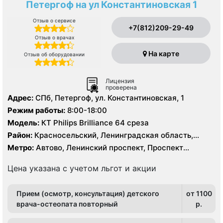
Петергоф на ул Константиновская 1
Отзыв о сервисе
+7(812)209-29-49
Отзыв о врачах
На карте
Отзыв об оборудовании
Лицензия
проверена
Адрес:
СПб, Петергоф, ул. Константиновская, 1
Режим работы:
8:00-18:00
Модель:
КТ Philips Brilliance 64 среза
Район:
Красносельский, Ленинградская область,
Петродворцовый
Метро:
Автово, Ленинский проспект, Проспект
Ветеранов
Цена указана с учетом льгот и акции
Прием (осмотр, консультация) детского
от 1100
врача-остеопата повторный
p.