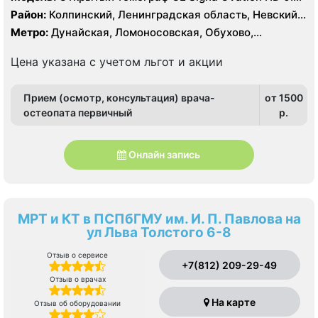
Тесла, УЗИ экспертного класса
Район:
Колпинский, Ленинградская область, Невский,
Фрунзенский
Метро:
Дунайская, Ломоносовская, Обухово,
Пролетарская, Рыбацкое, Шушары
Цена указана с учетом льгот и акции
Прием (осмотр, консультация) врача-
от 1500
остеопата первичный
p.
Онлайн запись
МРТ и КТ в ПСПбГМУ им. И. П. Павлова на
ул Льва Толстого 6-8
Отзыв о сервисе
+7(812) 209-29-49
Отзыв о врачах
На карте
Отзыв об оборудовании