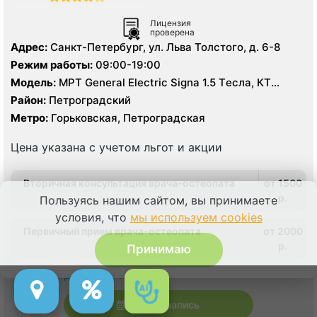
Лицензия
проверена
Адрес:
Санкт-Петербург, ул. Льва Толстого, д. 6-8
Режим работы:
09:00-19:00
Модель:
МРТ General Electric Signa 1.5 Tесла, КТ
Toshiba AsteionMulti 4 среза, УЗИ
Район:
Петроградский
Метро:
Горьковская, Петроградская
Цена указана с учетом льгот и акции
Вторичная консультация врача-остеопата
от 1500
p.
Пользуясь нашим сайтом, вы принимаете
условия, что
мы используем cookies
Первичный прием врача-остеопата
от 2000
p.
Принимаю
Просмотр всех цен и услуг
Онлайн запись