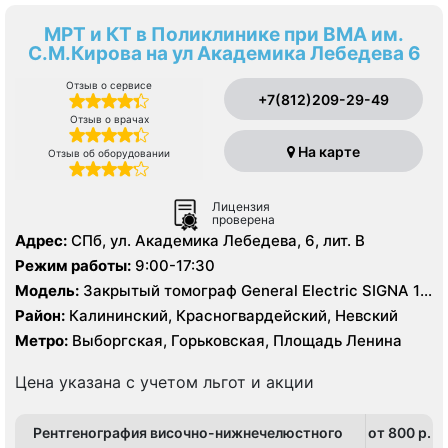
МРТ и КТ в Поликлинике при ВМА им.
С.М.Кирова на ул Академика Лебедева 6
Отзыв о сервисе
+7(812)209-29-49
Отзыв о врачах
На карте
Отзыв об оборудовании
Лицензия
проверена
Адрес:
СПб, ул. Академика Лебедева, 6, лит. В
Режим работы:
9:00-17:30
Модель:
Закрытый томограф General Electric SIGNA 1.5
Тесла, КТ General Electric 16 срезов, УЗИ
Район:
Калининский, Красногвардейский, Невский
Метро:
Выборгская, Горьковская, Площадь Ленина
Цена указана с учетом льгот и акции
Рентгенография височно-нижнечелюстного
от 800 p.