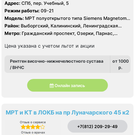
Адрес:
СПб, пер. Учебный, 5
Режим работы:
09-21
Модель:
МРТ полуоткрытого типа Siemens Magnetom
Espree 1.5 Тесла, КТ Siemens SOMATOM Definition 16
Район:
Выборгский, Калининский, Ленинградская
срезов, КТ Siemens SOMATOM Definition AS 64 среза
область, Приморский
Метро:
Гражданский проспект, Озерки, Парнас,
Проспект Просвещения
Цена указана с учетом льгот и акции
Рентген височно-нижнечелюстного сустава
от 1000
/ ВНЧС
p.
Онлайн запись
МРТ и КТ в ЛОКБ на пр Луначарского 45 к2
Отзыв о сервисе
+7(812) 209-29-49
Отзыв о врачах