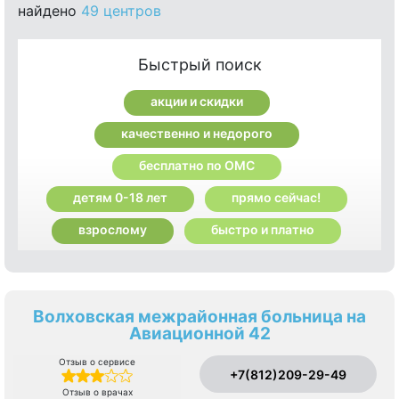
найдено
49 центров
Быстрый поиск
акции и скидки
качественно и недорого
бесплатно по ОМС
детям 0-18 лет
прямо сейчас!
взрослому
быстро и платно
Волховская межрайонная больница на
Авиационной 42
Отзыв о сервисе
+7(812)209-29-49
Отзыв о врачах