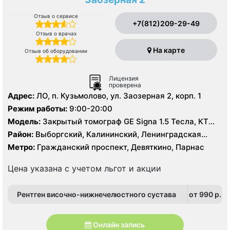
Отзыв о сервисе
+7(812)209-29-49
Отзыв о врачах
На карте
Отзыв об оборудовании
Лицензия
проверена
Адрес:
ЛО, п. Кузьмолово, ул. Заозерная 2, корп. 1
Режим работы:
9:00-20:00
Модель:
Закрытый томограф GE Signa 1.5 Тесла, КТ
Siemens Somatom 16 срезов
Район:
Выборгский, Калининский, Ленинградская
область
Метро:
Гражданский проспект, Девяткино, Парнас
Цена указана с учетом льгот и акции
Рентген височно-нижнечелюстного сустава
от 990 p.
Онлайн запись