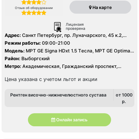
На карте
Отзыв об оборудовании
Лицензия
проверена
Адрес:
Санкт Петербург, пр. Луначарского, 45 к.2,
литер А
Режим работы:
09:00-21:00
Модель:
МРТ GE Signa HDxt 1.5 Tесла, МРТ GE Optima
MR 360 1.5 Tесла, KT GE Optim 64 среза, УЗИ, Рентген
Район:
Выборгский
Метро:
Академическая, Гражданский проспект,
Озерки, Площадь Мужества, Проспект Просвещения
Цена указана с учетом льгот и акции
Рентген височно-нижнечелюстного сустава
от 1000
p.
Онлайн запись