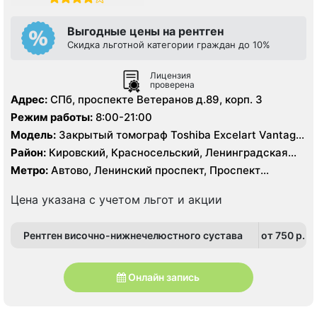
Выгодные цены на рентген
Скидка льготной категории граждан до 10%
Лицензия
проверена
Адрес:
СПб, проспекте Ветеранов д.89, корп. 3
Режим работы:
8:00-21:00
Модель:
Закрытый томограф Toshiba Excelart Vantage
1.5 Тесла
Район:
Кировский, Красносельский, Ленинградская
область, Московский, Петродворцовый
Метро:
Автово, Ленинский проспект, Проспект
Ветеранов
Цена указана с учетом льгот и акции
Рентген височно-нижнечелюстного сустава
от 750 p.
Онлайн запись