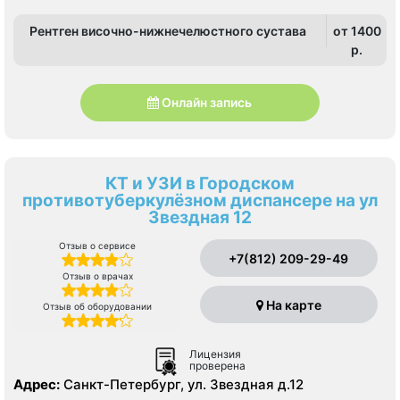
Рентген височно-нижнечелюстного сустава
от 1400
p.
Онлайн запись
КТ и УЗИ в Городском
противотуберкулёзном диспансере на ул
Звездная 12
Отзыв о сервисе
+7(812) 209-29-49
Отзыв о врачах
На карте
Отзыв об оборудовании
Лицензия
проверена
Адрес:
Санкт-Петербург, ул. Звездная д.12