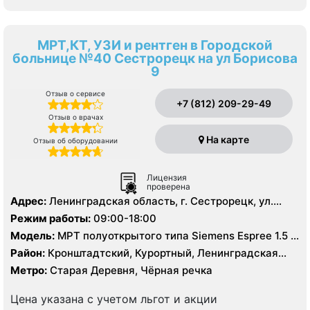
МРТ,КТ, УЗИ и рентген в Городской
больнице №40 Сестрорецк на ул Борисова
9
Отзыв о сервисе
+7 (812) 209-29-49
Отзыв о врачах
На карте
Отзыв об оборудовании
Лицензия
проверена
Адрес:
Ленинградская область, г. Сестрорецк, ул.
Борисова д. 9
Режим работы:
09:00-18:00
Модель:
МРТ полуоткрытого типа Siemens Espree 1.5 T,
МРТ Siemens Avanto 1.5 Т, КТ GE Revolution EVO 128
Район:
Кронштадтский, Курортный, Ленинградская
срезов, КТ Siemens Somatom Emotion 16 срезов
область
Метро:
Старая Деревня, Чёрная речка
Цена указана с учетом льгот и акции