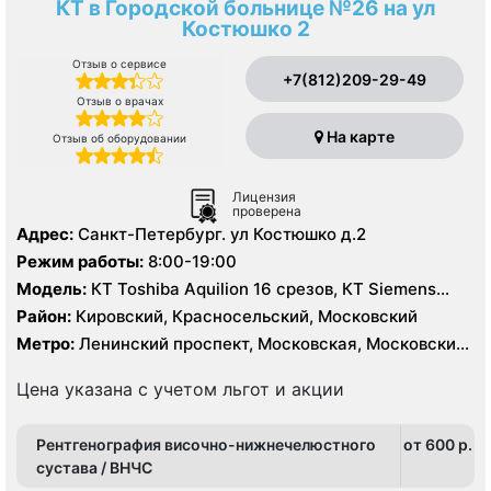
КТ в Городской больнице №26 на ул
Костюшко 2
Отзыв о сервисе
+7(812)209-29-49
Отзыв о врачах
На карте
Отзыв об оборудовании
Лицензия
проверена
Адрес:
Санкт-Петербург. ул Костюшко д.2
Режим работы:
8:00-19:00
Модель:
КТ Toshiba Aquilion 16 срезов, КТ Siemens
Somatom Definition 64 срезов, УЗИ
Район:
Кировский, Красносельский, Московский
Метро:
Ленинский проспект, Московская, Московские
ворота
Цена указана с учетом льгот и акции
Рентгенография височно-нижнечелюстного
от 600 p.
сустава / ВНЧС