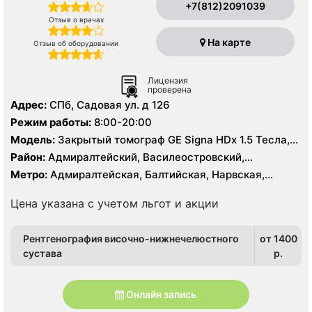
+7(812)2091039
Отзыв о врачах
На карте
Отзыв об оборудовании
Лицензия
проверена
Адрес:
СПб, Садовая ул. д 126
Режим работы:
8:00-20:00
Модель:
Закрытый томограф GE Signa HDx 1.5 Тесла,
КТ Aquilion PRIME Toshiba Medical System Corporation
Район:
Адмиралтейский, Василеостровский,
160 срезов
Кировский, Центральный
Метро:
Адмиралтейская, Балтийская, Нарвская,
Садовая, Сенная площадь, Спасская, Театральная
Цена указана с учетом льгот и акции
Рентгенография височно-нижнечелюстного
от 1400
сустава
p.
Онлайн запись