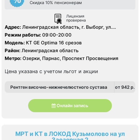
Скидка 10% пенсионерам
Лицензия
проверена
Адрес:
Ленинградская область, г. Выборг, ул.
Ильинская, д.8.
Режим работы:
09:00-20:00
Модель:
КТ GE Optima 16 срезов
Район:
Ленинградская область
Метро:
Озерки, Парнас, Проспект Просвещения
Цена указана с учетом льгот и акции
Рентген височно-нижнечелюстного сустава
от 942 p.
Онлайн запись
МРТ и КТ в ЛОКОД Кузьмолово на ул
Заозерная 2