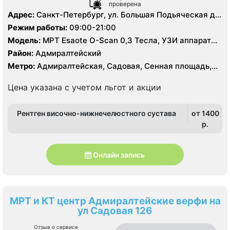
проверена
Адрес:
Санкт-Петербург, ул. Большая Подьяческая д
30
Режим работы:
09:00-21:00
Модель:
МРТ Esaote O-Scan 0,3 Тесла, УЗИ аппарат
MyLab 70, Рентген
Район:
Адмиралтейский
Метро:
Адмиралтейская, Садовая, Сенная площадь,
Спасская
Цена указана с учетом льгот и акции
Рентген височно-нижнечелюстного сустава
от 1400
p.
Онлайн запись
МРТ и КТ центр Адмиралтейские верфи на
ул Садовая 126
Отзыв о сервисе