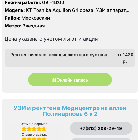
Режим работы:
09:-18:00
Модель:
КТ Toshiba Aquilion 64 среза, УЗИ аппарат,
рентген
Район:
Московский
Метро:
Звёздная
Цена указана с учетом льгот и акции
Рентген височно-нижнечелюстного сустава
от 1420
p.
Онлайн запись
УЗИ и рентген в Медицентре на аллеи
Поликарпова 6 к 2
Отзыв о сервисе
+7(812) 209-29-49
Отзыв о врачах