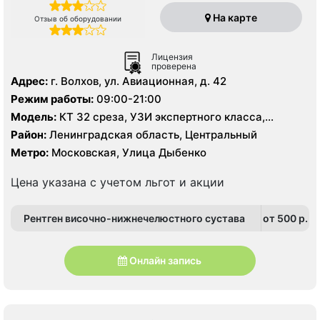
На карте
Отзыв об оборудовании
Лицензия
проверена
Адрес:
г. Волхов, ул. Авиационная, д. 42
Режим работы:
09:00-21:00
Модель:
КТ 32 среза, УЗИ экспертного класса,
цифровой рентген
Район:
Ленинградская область, Центральный
Метро:
Московская, Улица Дыбенко
Цена указана с учетом льгот и акции
Рентген височно-нижнечелюстного сустава
от 500 p.
Онлайн запись