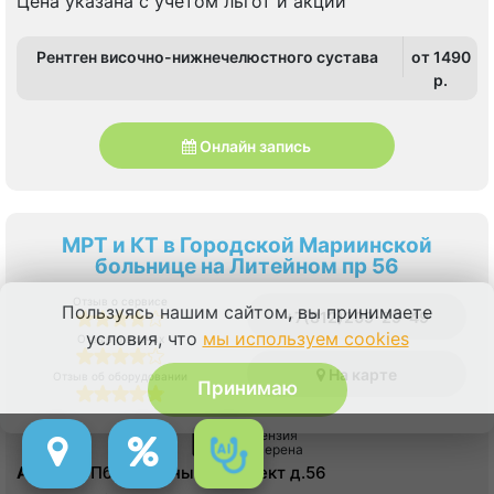
Цена указана с учетом льгот и акции
Рентген височно-нижнечелюстного сустава
от 1490
p.
Онлайн запись
МРТ и КТ в Городской Мариинской
больнице на Литейном пр 56
Отзыв о сервисе
Пользуясь нашим сайтом, вы принимаете
+7(812)209-29-49
условия, что
мы используем cookies
Отзыв о врачах
На карте
Отзыв об оборудовании
Принимаю
Лицензия
проверена
Адрес:
СПб, Литейный проспект д.56