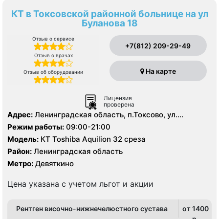
КТ в Токсовской районной больнице на ул
Буланова 18
Отзыв о сервисе
+7(812) 209-29-49
Отзыв о врачах
На карте
Отзыв об оборудовании
Лицензия
проверена
Адрес:
Ленинградская область, п.Токсово, ул.
Буланова, д. 18
Режим работы:
09:00-21:00
Модель:
КТ Toshiba Aquilion 32 среза
Район:
Ленинградская область
Метро:
Девяткино
Цена указана с учетом льгот и акции
Рентген височно-нижнечелюстного сустава
от 1400
p.