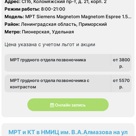
Адрес:
СПб, Коломяжский пр-т, д. 21, корп. 2
Режим работы:
8:00-21:00
Модель:
МРТ Siemens Magnetom Magnetom Espree 1.5
Тесла, КТ Philips Ingenuity Elite 128 срезов
Район:
Ленинградская область, Приморский
Метро:
Пионерская, Удельная
Цена указана с учетом льгот и акции
МРТ грудного отдела позвоночника
от 3800
p.
МРТ грудного отдела позвоночника c
от 5570
контрастом
p.
Онлайн запись
МРТ и КТ в НМИЦ им. В.А.Алмазова на ул