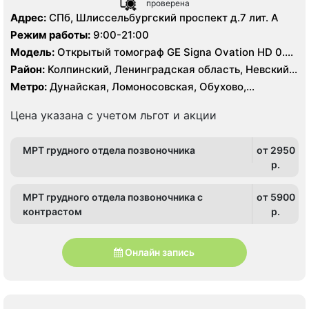
проверена
Адрес:
СПб, Шлиссельбургский проспект д.7 лит. А
Режим работы:
9:00-21:00
Модель:
Открытый томограф GE Signa Ovation HD 0.35
Тесла, УЗИ экспертного класса
Район:
Колпинский, Ленинградская область, Невский,
Фрунзенский
Метро:
Дунайская, Ломоносовская, Обухово,
Пролетарская, Рыбацкое, Шушары
Цена указана с учетом льгот и акции
МРТ грудного отдела позвоночника
от 2950
p.
МРТ грудного отдела позвоночника c
от 5900
контрастом
p.
Онлайн запись