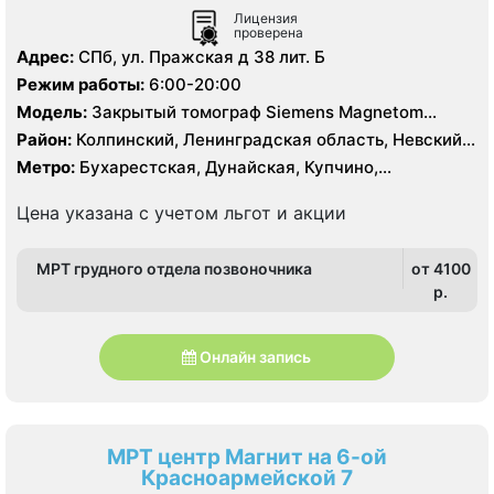
Лицензия
проверена
Адрес:
СПб, ул. Пражская д 38 лит. Б
Режим работы:
6:00-20:00
Модель:
Закрытый томограф Siemens Magnetom
Symphony 1.5 Тесла
Район:
Колпинский, Ленинградская область, Невский,
Фрунзенский
Метро:
Бухарестская, Дунайская, Купчино,
Международная, Московская, Проспект Славы,
Рыбацкое, Улица Дыбенко
Цена указана с учетом льгот и акции
МРТ грудного отдела позвоночника
от 4100
p.
Онлайн запись
МРТ центр Магнит на 6-ой
Красноармейской 7