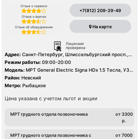
Отзыв о сервисе
+7(812) 209-29-49
Отзыв о врачах
На карте
Отзыв об оборудовании
Лицензия
проверена
Адрес:
Санкт-Петербург, Шлиссельбургский просп.,
25, корп. 1
Режим работы:
09:00-20:00
Модель:
МРТ General Electric Signa HDх 1.5 Tесла, УЗИ,
Рентген
Район:
Невский
Метро:
Рыбацкое
Цена указана с учетом льгот и акции
МРТ грудного отдела позвоночника
от 3300
p.
МРТ грудного отдела позвоночника с
от 7000