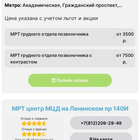
Prime 160 срезов
Приморский
Метро:
Академическая, Гражданский проспект,
Девяткино, Лесная, Озерки, Парнас, Пионерская,
Площадь Мужества, Политехническая, Проспект
Цена указана с учетом льгот и акции
Просвещения
МРТ грудного отдела позвоночника
от 3500
p.
МРТ грудного отдела позвоночника с
от 7500
контрастом
p.
Онлайн запись
МРТ центр МЦД на Ленинском пр 140И
Отзыв о сервисе
+7(812)209-29-49
Отзыв о врачах
На карте
Отзыв об оборудовании