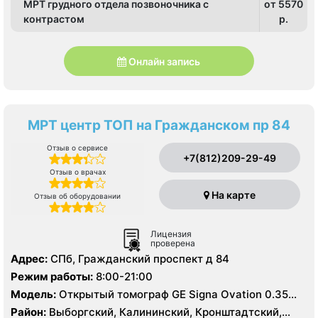
МРТ грудного отдела позвоночника c
от 5570
контрастом
p.
Онлайн запись
МРТ центр ТОП на Гражданском пр 84
Отзыв о сервисе
+7(812)209-29-49
Отзыв о врачах
На карте
Отзыв об оборудовании
Лицензия
проверена
Адрес:
СПб, Гражданский проспект д 84
Режим работы:
8:00-21:00
Модель:
Открытый томограф GЕ Signa Ovation 0.35
Тесла, УЗИ
Район:
Выборгский, Калининский, Кронштадтский,