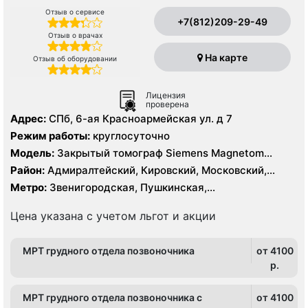
Отзыв о сервисе
+7(812)209-29-49
Отзыв о врачах
На карте
Отзыв об оборудовании
Лицензия
проверена
Адрес:
СПб, 6-ая Красноармейская ул. д 7
Режим работы:
круглосуточно
Модель:
Закрытый томограф Siemens Magnetom
Symphony 1.5 Тесла, КТ Siemens Somatom Emotion 16
Район:
Адмиралтейский, Кировский, Московский,
срезов
Центральный
Метро:
Звенигородская, Пушкинская,
Технологический институт, Фрунзенская
Цена указана с учетом льгот и акции
МРТ грудного отдела позвоночника
от 4100
p.
МРТ грудного отдела позвоночника c
от 4100