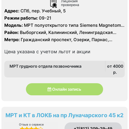
Лицензия
проверена
Адрес:
СПб, пер. Учебный, 5
Режим работы:
09-21
Модель:
МРТ полуоткрытого типа Siemens Magnetom
Espree 1.5 Тесла, КТ Siemens SOMATOM Definition 16
Район:
Выборгский, Калининский, Ленинградская
срезов, КТ Siemens SOMATOM Definition AS 64 среза
область, Приморский
Метро:
Гражданский проспект, Озерки, Парнас,
Проспект Просвещения
Цена указана с учетом льгот и акции
МРТ грудного отдела позвоночника
от 4000
p.
Онлайн запись
МРТ и КТ в ЛОКБ на пр Луначарского 45 к2
Отзыв о сервисе
+7(812) 209-29-49