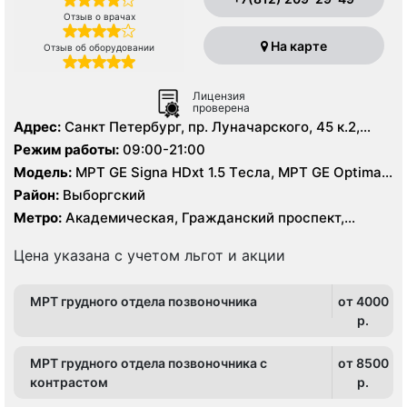
Отзыв о врачах
На карте
Отзыв об оборудовании
Лицензия
проверена
Адрес:
Санкт Петербург, пр. Луначарского, 45 к.2,
литер А
Режим работы:
09:00-21:00
Модель:
МРТ GE Signa HDxt 1.5 Tесла, МРТ GE Optima
MR 360 1.5 Tесла, KT GE Optim 64 среза, УЗИ, Рентген
Район:
Выборгский
Метро:
Академическая, Гражданский проспект,
Озерки, Площадь Мужества, Проспект Просвещения
Цена указана с учетом льгот и акции
МРТ грудного отдела позвоночника
от 4000
p.
МРТ грудного отдела позвоночника с
от 8500
контрастом
p.