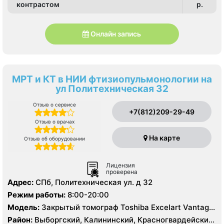
контрастом
p.
Онлайн запись
МРТ и КТ в НИИ фтизиопульмонологии на
ул Политехническая 32
Отзыв о сервисе
+7(812)209-29-49
Отзыв о врачах
На карте
Отзыв об оборудовании
Лицензия
проверена
Адрес:
СПб, Политехническая ул. д 32
Режим работы:
8:00-20:00
Модель:
Закрытый томограф Toshiba Excelart Vantage
1.5 Тесла, КТ Toshiba Aquilion 32 среза, КТ Toshiba
Район:
Выборгский, Калининский, Красногвардейский,