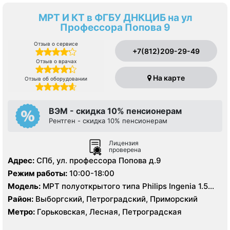
МРТ И КТ в ФГБУ ДНКЦИБ на ул
Профессора Попова 9
Отзыв о сервисе
+7(812)209-29-49
Отзыв о врачах
На карте
Отзыв об оборудовании
ВЭМ - скидка 10% пенсионерам
Рентген - скидка 10% пенсионерам
Лицензия
проверена
Адрес:
СПб, ул. профессора Попова д.9
Режим работы:
10:00-18:00
Модель:
МРТ полуоткрытого типа Philips Ingenia 1.5
Тесла, КТ Philips Ingenuity 128 срезов
Район:
Выборгский, Петроградский, Приморский
Метро:
Горьковская, Лесная, Петроградская