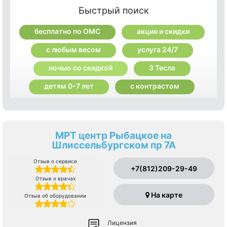
Быстрый поиск
бесплатно по ОМС
акции и скидки
с любым весом
услуга 24/7
ночью со скидкой
3 Тесла
детям 0-7 лет
с контрастом
МРТ центр Рыбацкое на
Шлиссельбургском пр 7А
Отзыв о сервисе
+7(812)209-29-49
Отзыв о врачах
На карте
Отзыв об оборудовании
Лицензия