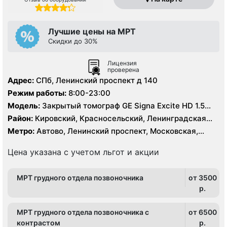
Лучшие цены на МРТ
Скидки до 30%
Лицензия
проверена
Адрес:
СПб, Ленинский проспект д 140
Режим работы:
8:00-23:00
Модель:
Закрытый томограф GE Signa Excite HD 1.5
Тесла
Район:
Кировский, Красносельский, Ленинградская
область, Московский, Петродворцовый, Пушкинский
Метро:
Автово, Ленинский проспект, Московская,
Проспект Ветеранов
Цена указана с учетом льгот и акции
МРТ грудного отдела позвоночника
от 3500
p.
МРТ грудного отдела позвоночника с
от 6500
контрастом
p.