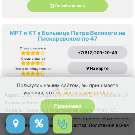
Онлайн запись
МРТ и КТ в Больнице Петра Великого на
Пискаревском пр 47
Отзыв о сервисе
+7(812)209-29-49
Отзыв о врачах
На карте
Отзыв об оборудовании
Пользуясь нашим сайтом, вы принимаете
Лицензия
проверена
условия, что
мы используем cookies
Адрес:
СПб, Пискаревский проспект д.47, павильон 24
Режим работы:
8:00-21:00
Принимаю
Модель:
Закрытый томограф GE Signa Infinity 1.5
Тесла, КТ Toshiba Aguilion 64 среза, УЗИ
Район:
Выборгский, Калининский, Красногвардейский
Метро:
Лесная, Площадь Мужества, Политехническая