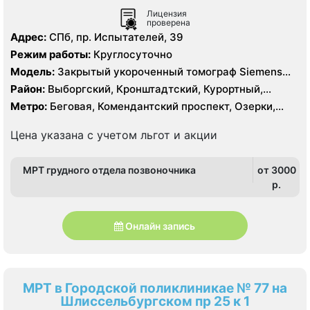
Лицензия
проверена
Адрес:
СПб, пр. Испытателей, 39
Режим работы:
Круглосуточно
Модель:
Закрытый укороченный томограф Siemens
Magnetom Avanto 1.5 Тесла
Район:
Выборгский, Кронштадтский, Курортный,
Приморский
Метро:
Беговая, Комендантский проспект, Озерки,
Пионерская, Проспект Просвещения, Старая Деревня,
Удельная
Цена указана с учетом льгот и акции
МРТ грудного отдела позвоночника
от 3000
p.
Онлайн запись
МРТ в Городской поликлиникае № 77 на
Шлиссельбургском пр 25 к 1