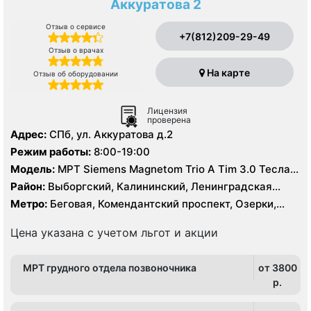
Аккуратова 2
Отзыв о сервисе
+7(812)209-29-49
Отзыв о врачах
На карте
Отзыв об оборудовании
Лицензия
проверена
Адрес:
СПб, ул. Аккуратова д.2
Режим работы:
8:00-19:00
Модель:
МРТ Siemens Magnetom Trio A Tim 3.0 Тесла,
МРТ полуоткрытого типа Siemens Espree 1.5 Тесла, КТ
Район:
Выборгский, Калининский, Ленинградская
Siemens Somatom Definition 128 срезов
область, Приморский
Метро:
Беговая, Комендантский проспект, Озерки,
Пионерская, Старая Деревня, Удельная
Цена указана с учетом льгот и акции
МРТ грудного отдела позвоночника
от 3800
p.