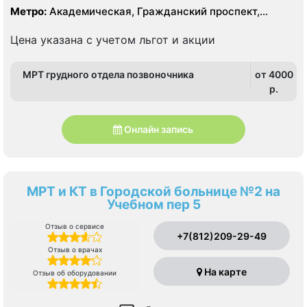
Курортный, Ленинградская область
Метро:
Академическая, Гражданский проспект,
Девяткино, Лесная, Озерки, Парнас, Площадь
Мужества, Политехническая, Проспект Просвещения
Цена указана с учетом льгот и акции
МРТ грудного отдела позвоночника
от 4000
p.
Онлайн запись
МРТ и КТ в Городской больнице №2 на
Учебном пер 5
Отзыв о сервисе
+7(812)209-29-49
Отзыв о врачах
На карте
Отзыв об оборудовании