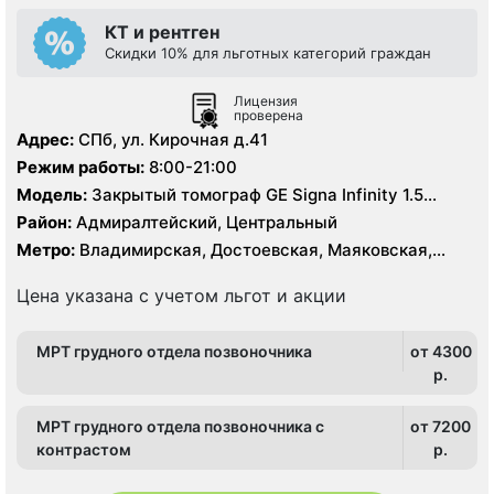
КТ и рентген
Скидки 10% для льготных категорий граждан
Лицензия
проверена
Адрес:
СПб, ул. Кирочная д.41
Режим работы:
8:00-21:00
Модель:
Закрытый томограф GE Signa Infinity 1.5
Тесла, КТ Toshiba Aquilion 64 среза
Район:
Адмиралтейский, Центральный
Метро:
Владимирская, Достоевская, Маяковская,
Площадь Восстания, Чернышевская
Цена указана с учетом льгот и акции
МРТ грудного отдела позвоночника
от 4300
p.
МРТ грудного отдела позвоночника с
от 7200
контрастом
p.