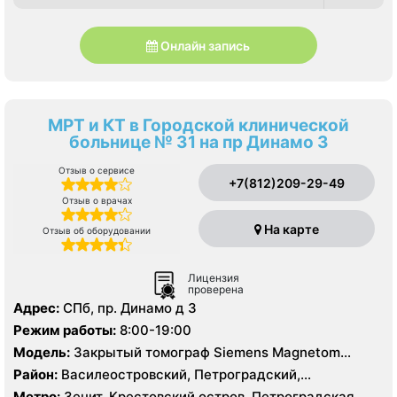
Онлайн запись
МРТ и КТ в Городской клинической
больнице № 31 на пр Динамо 3
Отзыв о сервисе
+7(812)209-29-49
Отзыв о врачах
На карте
Отзыв об оборудовании
Лицензия
проверена
Адрес:
СПб, пр. Динамо д 3
Режим работы:
8:00-19:00
Модель:
Закрытый томограф Siemens Magnetom
Essenza 1.5 Тесла, КТ Aquilion 64 фирмы Toshiba 64
Район:
Василеостровский, Петроградский,
среза
Приморский
Метро:
Зенит, Крестовский остров, Петроградская,