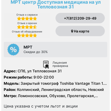
МРТ центр Доступная медицина на ул
Тепловозная 31
Отзыв о сервисе
+7(812)209-29-49
Отзыв о врачах
На карте
Отзыв об оборудовании
МРТ
Скидки до 30%
Лицензия
проверена
Адрес:
СПб, ул Тепловозная 31
Режим работы:
9:00-22:00
Модель:
Закрытый томограф Toshiba Vantage Titan 1.5
Тесла
Район:
Колпинский, Ленинградская область, Невский
Метро:
Ломоносовская, Обухово, Пролетарская,
Рыбацкое, Шушары
Цена указана с учетом льгот и акции