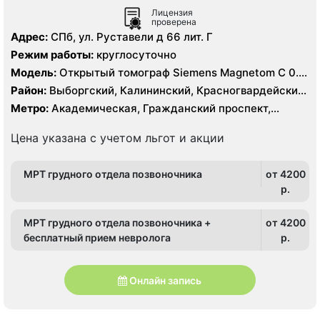
Лицензия
проверена
Адрес:
СПб, ул. Руставели д 66 лит. Г
Режим работы:
круглосуточно
Модель:
Открытый томограф Siemens Magnetom C 0.4
Тесла, УЗИ
Район:
Выборгский, Калининский, Красногвардейский,
Кронштадтский, Курортный, Ленинградская область
Метро:
Академическая, Гражданский проспект,
Девяткино, Озерки, Парнас, Площадь Мужества,
Политехническая, Проспект Просвещения
Цена указана с учетом льгот и акции
МРТ грудного отдела позвоночника
от 4200
p.
МРТ грудного отдела позвоночника +
от 4200
бесплатный прием невролога
p.
Онлайн запись