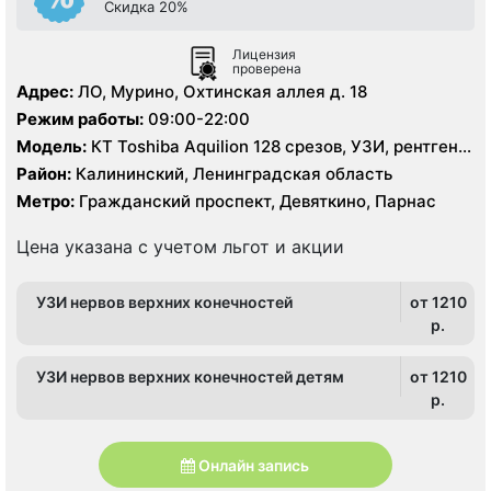
Скидка 20%
Лицензия
проверена
Адрес:
ЛО, Мурино, Охтинская аллея д. 18
Режим работы:
09:00-22:00
Модель:
КТ Toshiba Aquilion 128 срезов, УЗИ, рентген
цифровой
Район:
Калининский, Ленинградская область
Метро:
Гражданский проспект, Девяткино, Парнас
Цена указана с учетом льгот и акции
УЗИ нервов верхних конечностей
от 1210
p.
УЗИ нервов верхних конечностей детям
от 1210
p.
Онлайн запись