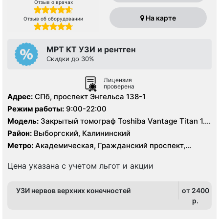
Отзыв о врачах
На карте
Отзыв об оборудовании
МРТ КТ УЗИ и рентген
Скидки до 30%
Лицензия
проверена
Адрес:
СПб, проспект Энгельса 138-1
Режим работы:
9:00-22:00
Модель:
Закрытый томограф Toshiba Vantage Titan 1.5
Тесла, КТ Toshiba Aquilion CX 64 среза, УЗИ
Район:
Выборгский, Калининский
экспертного класса, рентген
Метро:
Академическая, Гражданский проспект,
Девяткино, Озерки, Парнас, Площадь Мужества,
Политехническая, Проспект Просвещения
Цена указана с учетом льгот и акции
УЗИ нервов верхних конечностей
от 2400
p.