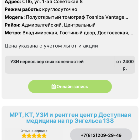
Адрес:
СПб, ул. 1-ая Советская 8
Режим работы:
круглосуточно
Модель:
Полуоткрытый томограф Toshiba Vantage
Titan 1.5 Тесла, КТ Toshiba Aquilion CX 128 срезов, УЗИ
Район:
Адмиралтейский, Центральный
Метро:
Владимирская, Гостиный двор, Достоевская,
Лиговский проспект, Маяковская, Невский проспект,
Площадь Александра Невского, Площадь Восстания,
Цена указана с учетом льгот и акции
Пушкинская
УЗИ нервов верхних конечностей
от 2400
p.
Онлайн запись
МРТ, КТ, УЗИ и рентген центр Доступная
медицина на пр Энгельса 138
Отзыв о сервисе
+7(812)209-29-49