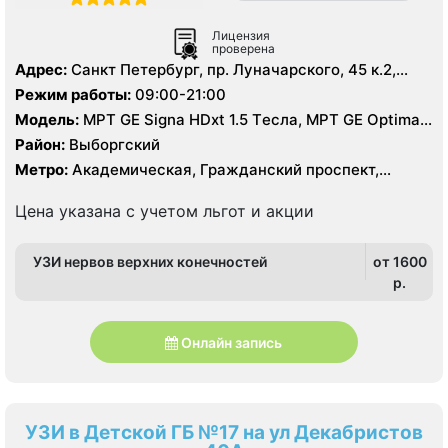
Лицензия
проверена
Адрес:
Санкт Петербург, пр. Луначарского, 45 к.2,
литер А
Режим работы:
09:00-21:00
Модель:
МРТ GE Signa HDxt 1.5 Tесла, МРТ GE Optima
MR 360 1.5 Tесла, KT GE Optim 64 среза, УЗИ, Рентген
Район:
Выборгский
Метро:
Академическая, Гражданский проспект,
Озерки, Площадь Мужества, Проспект Просвещения
Цена указана с учетом льгот и акции
УЗИ нервов верхних конечностей
от 1600
p.
Онлайн запись
УЗИ в Детской ГБ №17 на ул Декабристов