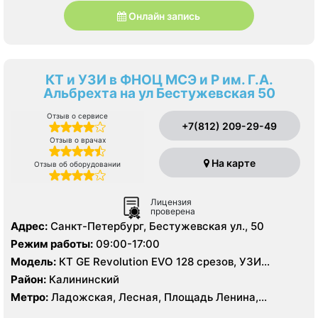
Онлайн запись
КТ и УЗИ в ФНОЦ МСЭ и Р им. Г.А.
Альбрехта на ул Бестужевская 50
Отзыв о сервисе
+7(812) 209-29-49
Отзыв о врачах
На карте
Отзыв об оборудовании
Лицензия
проверена
Адрес:
Санкт-Петербург, Бестужевская ул., 50
Режим работы:
09:00-17:00
Модель:
КТ GE Revolution EVO 128 срезов, УЗИ
экспертного класса
Район:
Калининский
Метро:
Ладожская, Лесная, Площадь Ленина,
Площадь Мужества