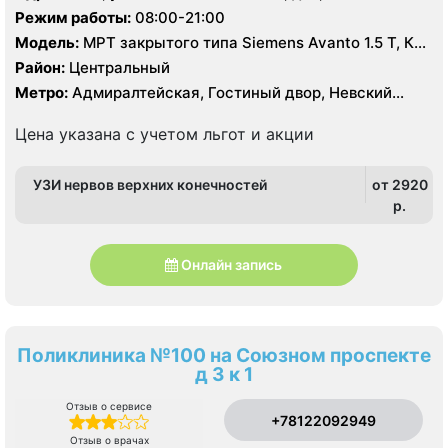
Режим работы:
08:00-21:00
Модель:
МРТ закрытого типа Siemens Avanto 1.5 Т, КТ
Philips Ingenuity Elite 128 срезов, УЗИ
Район:
Центральный
Метро:
Адмиралтейская, Гостиный двор, Невский
проспект
Цена указана с учетом льгот и акции
УЗИ нервов верхних конечностей
от 2920
p.
Онлайн запись
Поликлиника №100 на Союзном проспекте
д 3 к 1
Отзыв о сервисе
+78122092949
Отзыв о врачах