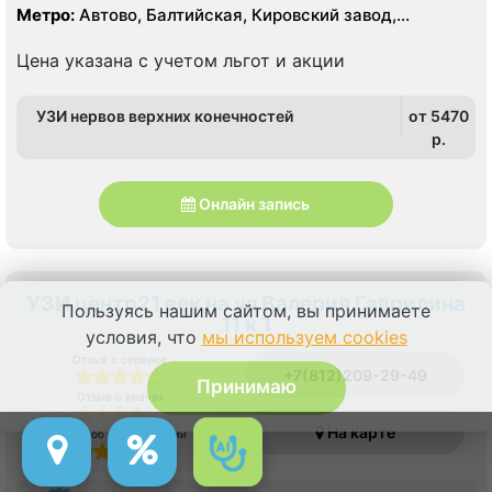
Метро:
Автово, Балтийская, Кировский завод,
Нарвская
Цена указана с учетом льгот и акции
УЗИ нервов верхних конечностей
от 5470
p.
Онлайн запись
УЗИ центр21 век на ул Валерия Гаврилина
Пользуясь нашим сайтом, вы принимаете
11 к 1
условия, что
мы используем cookies
Отзыв о сервисе
+7(812)209-29-49
Принимаю
Отзыв о врачах
На карте
Отзыв об оборудовании