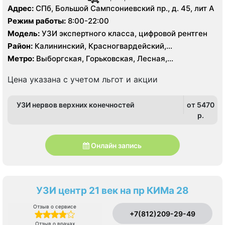
Адрес:
СПб, Большой Сампсониевский пр., д. 45, лит А
Режим работы:
8:00-22:00
Модель:
УЗИ экспертного класса, цифровой рентген
Район:
Калининский, Красногвардейский,
Петроградский
Метро:
Выборгская, Горьковская, Лесная,
Петроградская, Площадь Ленина
Цена указана с учетом льгот и акции
УЗИ нервов верхних конечностей
от 5470
p.
Онлайн запись
УЗИ центр 21 век на пр КИМа 28
Отзыв о сервисе
+7(812)209-29-49
Отзыв о врачах