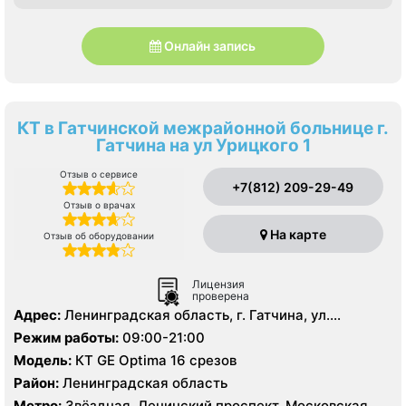
Онлайн запись
КТ в Гатчинской межрайонной больнице г.
Гатчина на ул Урицкого 1
Отзыв о сервисе
+7(812) 209-29-49
Отзыв о врачах
На карте
Отзыв об оборудовании
Лицензия
проверена
Адрес:
Ленинградская область, г. Гатчина, ул.
Урицкого д. 1
Режим работы:
09:00-21:00
Модель:
КТ GE Optima 16 срезов
Район:
Ленинградская область
Метро:
Звёздная, Ленинский проспект, Московская,