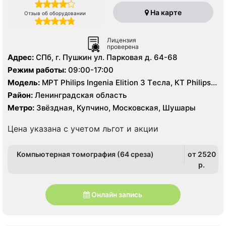
На карте
Отзыв об оборудовании
Лицензия
проверена
Адрес:
СПб, г. Пушкин ул. Парковая д. 64-68
Режим работы:
09:00-17:00
Модель:
МРТ Philips Ingenia Elition 3 Tесла, КТ Philips
Brilliance 64 среза, цифровой рентген, УЗИ аппарат
Район:
Ленинградская область
экспертного класса
Метро:
Звёздная, Купчино, Московская, Шушары
Цена указана с учетом льгот и акции
Компьютерная томография (64 среза)
от 2520
p.
Онлайн запись