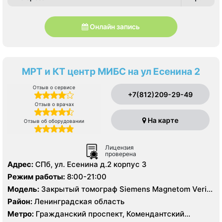
Онлайн запись
МРТ и КТ центр МИБС на ул Есенина 2
Отзыв о сервисе
+7(812)209-29-49
Отзыв о врачах
На карте
Отзыв об оборудовании
Лицензия
проверена
Адрес:
СПб, ул. Есенина д.2 корпус 3
Режим работы:
8:00-21:00
Модель:
Закрытый томограф Siemens Magnetom Verio
3 Тесла, КТ Siemens Biograph 64 реза
Район:
Ленинградская область
Метро:
Гражданский проспект, Комендантский