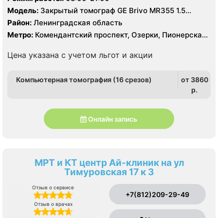
Модель:
Закрытый томограф GE Brivo MR355 1.5
Тесла, КТ GЕ Healthcare Brightspeed 16 срезов, УЗИ
Район:
Ленинградская область
экспертного класса
Метро:
Комендантский проспект, Озерки, Пионерская,
Площадь Мужества, Удельная
Цена указана с учетом льгот и акции
Компьютерная томография (16 срезов)
от 3860
p.
Онлайн запись
МРТ и КТ центр Ай-клиник на ул
Тимуровская 17 к 3
Отзыв о сервисе
+7(812)209-29-49
Отзыв о врачах