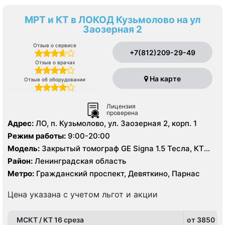
МРТ и КТ в ЛОКОД Кузьмолово на ул
Заозерная 2
Отзыв о сервисе
+7(812)209-29-49
Отзыв о врачах
На карте
Отзыв об оборудовании
Лицензия
проверена
Адрес:
ЛО, п. Кузьмолово, ул. Заозерная 2, корп. 1
Режим работы:
9:00-20:00
Модель:
Закрытый томограф GE Signa 1.5 Тесла, КТ
Siemens Somatom 16 срезов
Район:
Ленинградская область
Метро:
Гражданский проспект, Девяткино, Парнас
Цена указана с учетом льгот и акции
МСКТ / КТ 16 среза
от 3850