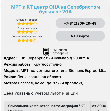
МРТ и КТ центр ОНА на Серебристом
бульваре 20А
Отзыв о сервисе
+7(812)209-29-49
Отзыв о врачах
На карте
Отзыв об оборудовании
Лицензия
проверена
Адрес:
СПб, Серебристый бульвар д 20 лит. А
Режим работы:
Круглосуточно
Модель:
МРТ полуоткрытого типа Siemens Espree 1.5
Тесла, КТ Siemens Somatom Emotion 16 срезов
Район:
Ленинградская область
Метро:
Беговая, Комендантский проспект,
Пионерская, Площадь Мужества, Старая Деревня,
Удельная, Чёрная речка
Цена указана с учетом льгот и акции
Спиральная компьютерная томография / КТ
от 3000
16 среза
p.