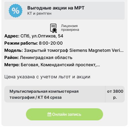
Выгодные акции на МРТ
КТ и рентген
Лицензия
проверена
Адрес:
СПб, ул.Оптиков, 54
Режим работы:
8:00-20:00
Модель:
Закрытый томограф Siemens Magnetom Verio
1.5 Тесла, КТ Siemens 64 среза
Район:
Ленинградская область
Метро:
Беговая, Комендантский проспект,
Пионерская, Старая Деревня
Цена указана с учетом льгот и акции
Мультиспиральная компьютерная
от 3800
томография / КТ 64 среза
p.
Онлайн запись