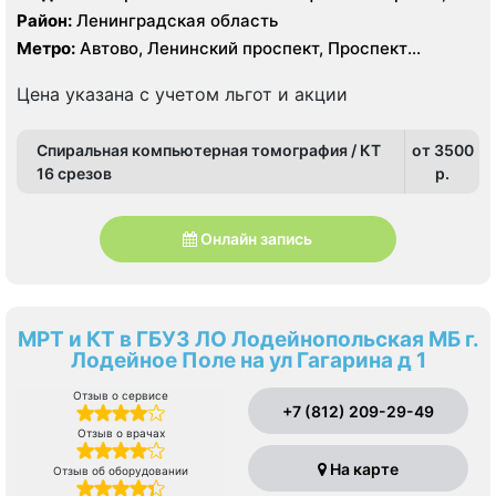
УЗИ, рентген
Район:
Ленинградская область
Метро:
Автово, Ленинский проспект, Проспект
Ветеранов
Цена указана с учетом льгот и акции
Спиральная компьютерная томография / КТ
от 3500
16 срезов
p.
Онлайн запись
МРТ и КТ в ГБУЗ ЛО Лодейнопольская МБ г.
Лодейное Поле на ул Гагарина д 1
Отзыв о сервисе
+7 (812) 209-29-49
Отзыв о врачах
На карте
Отзыв об оборудовании