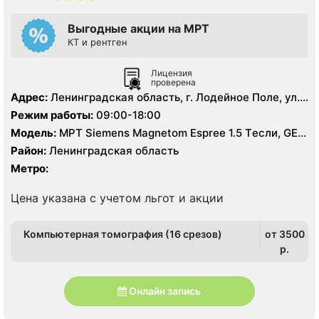
Выгодные акции на МРТ
КТ и рентген
Лицензия
проверена
Адрес:
Ленинградская область, г. Лодейное Поле, ул.
Гагарина, д. 1
Режим работы:
09:00-18:00
Модель:
МРТ Siemens Magnetom Espree 1.5 Tесли, GE
BrightSpeed 16 срезов, УЗИ аппарат, Рентген
Район:
Ленинградская область
Метро:
Цена указана с учетом льгот и акции
Компьютерная томография (16 срезов)
от 3500
p.
Онлайн запись