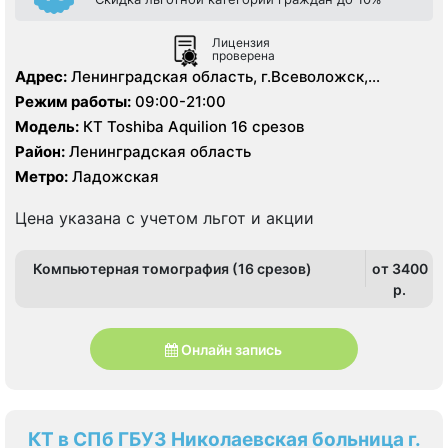
Лицензия
проверена
Адрес:
Ленинградская область, г.Всеволожск,
Колтушское шоссе, д. 20
Режим работы:
09:00-21:00
Модель:
КТ Toshiba Aquilion 16 срезов
Район:
Ленинградская область
Метро:
Ладожская
Цена указана с учетом льгот и акции
Компьютерная томография (16 срезов)
от 3400
p.
Онлайн запись
КТ в СПб ГБУЗ Николаевская больница г.