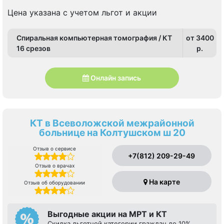
проспект, Озерки, Парнас, Площадь Мужества,
Политехническая, Проспект Просвещения, Удельная
Цена указана с учетом льгот и акции
Спиральная компьютерная томография / КТ
от 3400
16 срезов
p.
Онлайн запись
КТ в Всеволожской межрайонной
больнице на Колтушском ш 20
Отзыв о сервисе
+7(812) 209-29-49
Отзыв о врачах
На карте
Отзыв об оборудовании
Выгодные акции на МРТ и КТ
Скидка льготной категории граждан до 10%