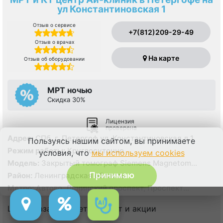
ул Константиновская 1
Отзыв о сервисе
+7(812)209-29-49
Отзыв о врачах
На карте
Отзыв об оборудовании
МРТ ночью
Скидка 30%
Лицензия
проверена
Адрес:
СПб, г. Петергоф ул. Константиновская д.1
Пользуясь нашим сайтом, вы принимаете
Режим работы:
Круглосуточно
условия, что
мы используем cookies
Модель:
Закрытый томограф Siemens Magnetom
Avanto 1,5 Тесла, КТ Philips Ingenia 128 срезов
Принимаю
Район:
Ленинградская область
Метро:
Автово, Ленинский проспект, Проспект
Ветеранов
Цена указана с учетом льгот и акции