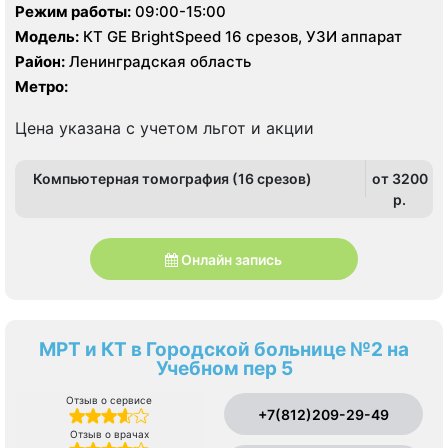
Ленинградское д. 7
Режим работы:
09:00-15:00
Модель:
КТ GE BrightSpeed 16 срезов, УЗИ аппарат
Район:
Ленинградская область
Метро:
Цена указана с учетом льгот и акции
Компьютерная томография (16 срезов)
от 3200
p.
Онлайн запись
МРТ и КТ в Городской больнице №2 на
Учебном пер 5
Отзыв о сервисе
+7(812)209-29-49
Отзыв о врачах