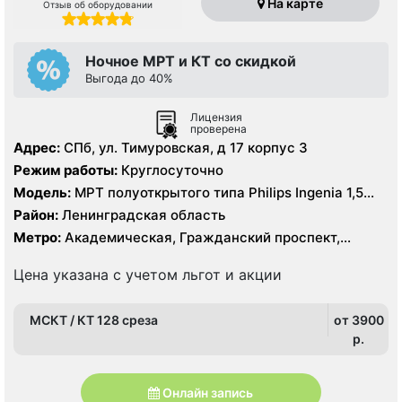
На карте
Отзыв об оборудовании
Ночное МРТ и КТ со скидкой
Выгода до 40%
Лицензия
проверена
Адрес:
СПб, ул. Тимуровская, д 17 корпус 3
Режим работы:
Круглосуточно
Модель:
МРТ полуоткрытого типа Philips Ingenia 1,5
Тесла, КТ Philips Ingenia 128 срезов
Район:
Ленинградская область
Метро:
Академическая, Гражданский проспект,
Девяткино, Озерки, Парнас, Площадь Мужества,
Политехническая, Проспект Просвещения
Цена указана с учетом льгот и акции
МСКТ / КТ 128 среза
от 3900
p.
Онлайн запись