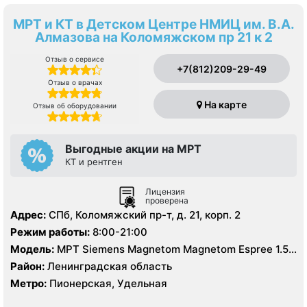
МРТ и КТ в Детском Центре НМИЦ им. В.А.
Алмазова на Коломяжском пр 21 к 2
Отзыв о сервисе
+7(812)209-29-49
Отзыв о врачах
На карте
Отзыв об оборудовании
Выгодные акции на МРТ
КТ и рентген
Лицензия
проверена
Адрес:
СПб, Коломяжский пр-т, д. 21, корп. 2
Режим работы:
8:00-21:00
Модель:
МРТ Siemens Magnetom Magnetom Espree 1.5
Тесла, КТ Philips Ingenuity Elite 128 срезов
Район:
Ленинградская область
Метро:
Пионерская, Удельная