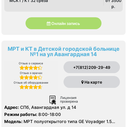
МСКТ / КТ 32 среза
от 3500
p.
Онлайн запись
МРТ и КТ в Детской городской больнице
№1 на ул Авангардная 14
Отзыв о сервисе
+7(812)209-29-49
Отзыв о врачах
На карте
Отзыв об оборудовании
Лицензия
проверена
Адрес:
СПб, Авангардная ул. д 14
Режим работы:
8:00-18:00
Модель:
МРТ полуоткрытого типа GЕ Voyadger 1.5
Тесла, КТ Siemens Somatom Difinition AS 64 - 64 среза,