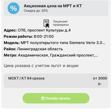
Акционная цена на МРТ и КТ
Скидка до 30%
Лицензия
проверена
Адрес:
СПб, проспект Культуры д.4
Режим работы:
8:00-21:00
Модель:
МРТ полуоткрытого типа Siemens Verio 3.0
Тесла, МРТ GE Signa HDx 1.5 Тесла, КТ Siemens
Район:
Ленинградская область
Somatom Definition 64 среза
Метро:
Академическая, Гражданский проспект,
Девяткино, Озерки, Парнас, Площадь Мужества,
Политехническая, Проспект Просвещения, Удельная
Цена указана с учетом льгот и акции
МСКТ / КТ 64 срезов
от 3000
p.
Онлайн запись