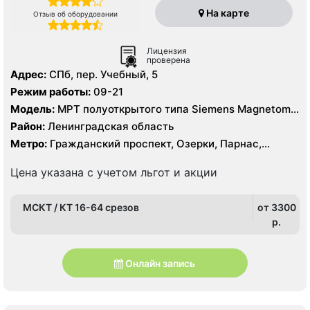
На карте
Отзыв об оборудовании
Лицензия
проверена
Адрес:
СПб, пер. Учебный, 5
Режим работы:
09-21
Модель:
МРТ полуоткрытого типа Siemens Magnetom
Espree 1.5 Тесла, КТ Siemens SOMATOM Definition 16
Район:
Ленинградская область
срезов, КТ Siemens SOMATOM Definition AS 64 среза
Метро:
Гражданский проспект, Озерки, Парнас,
Проспект Просвещения
Цена указана с учетом льгот и акции
МСКТ / КТ 16-64 срезов
от 3300
p.
Онлайн запись