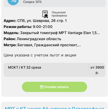
Скидка 30%
Лицензия
проверена
Адрес:
СПб, ул. Шаврова, 26 стр. 1
Режим работы:
9:00-21:00
Модель:
Закрытый томограф МРТ Vantage Elan 1,5
Тесла, КТ Aquilion Lightning TSX-035A 32 среза
Район:
Ленинградская область
Метро:
Беговая, Гражданский проспект,
Комендантский проспект, Озерки, Парнас,
Пионерская, Проспект Просвещения, Старая Деревня,
Цена указана с учетом льгот и акции
Удельная
МСКТ / КТ 32 среза
от 3900
p.
Онлайн запись
МРТ и КТ центр Ай-клиник в Петергофе на