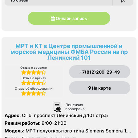
Онлайн запись
МРТ и КТ в Центре промышленной и
морской медицины ФМБА России на пр
Ленинский 101
Отзыв о сервисе
+7(812)209-29-49
Отзыв о врачах
На карте
Отзыв об оборудовании
Лицензия
проверена
Адрес:
СПб, проспект Ленинский д.101 стр.5
Режим работы:
9:00-21:00
Модель:
МРТ полуоткрытого типа Siemens Sempra 1.5
Тесла, КТ GE revolution Maxima 128 срезов,