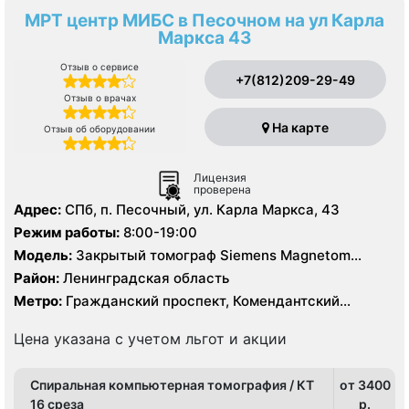
МРТ центр МИБС в Песочном на ул Карла
Маркса 43
Отзыв о сервисе
+7(812)209-29-49
Отзыв о врачах
На карте
Отзыв об оборудовании
Лицензия
проверена
Адрес:
СПб, п. Песочный, ул. Карла Маркса, 43
Режим работы:
8:00-19:00
Модель:
Закрытый томограф Siemens Magnetom
Avanto 1.5 Тесла, Siemens Somatom Sensation 16
Район:
Ленинградская область
срезов, УЗИ
Метро:
Гражданский проспект, Комендантский
проспект, Озерки, Парнас, Проспект Просвещения
Цена указана с учетом льгот и акции
Спиральная компьютерная томография / КТ
от 3400
16 среза
p.