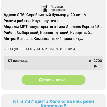
Лицензия
проверена
Адрес:
СПб, Серебристый бульвар д 20 лит. А
Режим работы:
Круглосуточно
Модель:
МРТ полуоткрытого типа Siemens Espree 1.5
Тесла, КТ Siemens Somatom Emotion 16 срезов
Район:
Выборгский, Кронштадтский, Курортный,
Ленинградская область, Приморский
Метро:
Беговая, Комендантский проспект,
Пионерская, Площадь Мужества, Старая Деревня,
Удельная, Чёрная речка
Цена указана с учетом льгот и акции
КТ ключицы
от 2700
p.
Онлайн запись
КТ и УЗИ центр Хеликс на наб. реки
Карповки 5