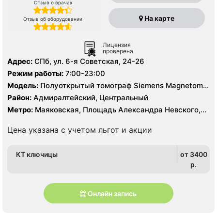
Отзыв о врачах
На карте
Отзыв об оборудовании
Лицензия
проверена
Адрес:
СПб, ул. 6-я Советская, 24-26
Режим работы:
7:00-23:00
Модель:
Полуоткрытый томограф Siemens Magnetom
Vida 3T, Закрытый томограф Siemens Magnetom
Район:
Адмиралтейский, Центральный
Essenza 1.5 Тесла, КТ Siemens Sensation 16 срезов
Метро:
Маяковская, Площадь Александра Невского,
Площадь Восстания, Чернышевская
Цена указана с учетом льгот и акции
КТ ключицы
от 3400
p.
Онлайн запись