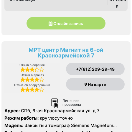
p.
Онлайн запись
МРТ центр Магнит на 6-ой
Красноармейской 7
Отзыв о сервисе
+7(812)209-29-49
Отзыв о врачах
На карте
Отзыв об оборудовании
Лицензия
проверена
Адрес:
СПб, 6-ая Красноармейская ул. д 7
Режим работы:
круглосуточно
Модель:
Закрытый томограф Siemens Magnetom
Symphony 1.5 Тесла, КТ Siemens Somatom Emotion 16