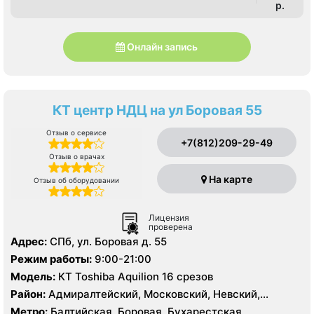
p.
Онлайн запись
КТ центр НДЦ на ул Боровая 55
Отзыв о сервисе
+7(812)209-29-49
Отзыв о врачах
На карте
Отзыв об оборудовании
Лицензия
проверена
Адрес:
СПб, ул. Боровая д. 55
Режим работы:
9:00-21:00
Модель:
КТ Toshiba Aquilion 16 срезов
Район:
Адмиралтейский, Московский, Невский,
Фрунзенский, Центральный
Метро:
Балтийская, Боровая, Бухарестская,