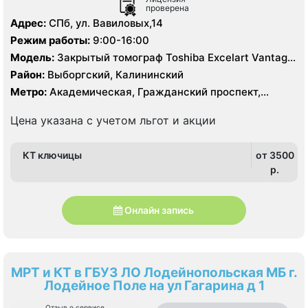
проверена
Адрес:
СПб, ул. Вавиловых,14
Режим работы:
9:00-16:00
Модель:
Закрытый томограф Toshiba Excelart Vantage
Atlas X 1.5 Тесла, КТ Toshiba Aquillion 64 среза, КТ
Район:
Выборгский, Калининский
Toshiba Aquillion 16 срезов
Метро:
Академическая, Гражданский проспект,
Озерки, Политехническая, Проспект Просвещения
Цена указана с учетом льгот и акции
КТ ключицы
от 3500
p.
Онлайн запись
МРТ и КТ в ГБУЗ ЛО Лодейнопольская МБ г.
Лодейное Поле на ул Гагарина д 1
Отзыв о сервисе