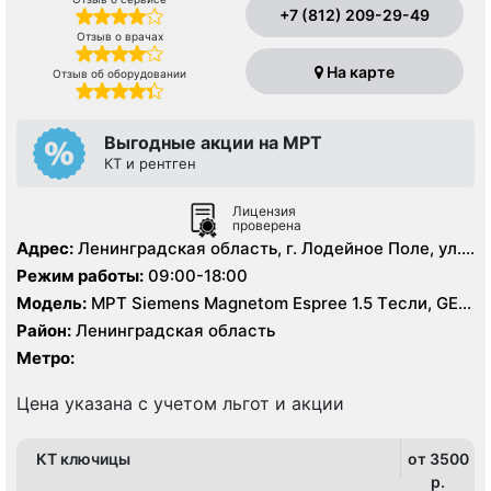
+7 (812) 209-29-49
Отзыв о врачах
На карте
Отзыв об оборудовании
Выгодные акции на МРТ
КТ и рентген
Лицензия
проверена
Адрес:
Ленинградская область, г. Лодейное Поле, ул.
Гагарина, д. 1
Режим работы:
09:00-18:00
Модель:
МРТ Siemens Magnetom Espree 1.5 Tесли, GE
BrightSpeed 16 срезов, УЗИ аппарат, Рентген
Район:
Ленинградская область
Метро:
Цена указана с учетом льгот и акции
КТ ключицы
от 3500
p.