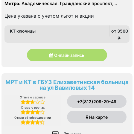
Приморский
Метро:
Академическая, Гражданский проспект,
Девяткино, Лесная, Озерки, Парнас, Пионерская,
Площадь Мужества, Политехническая, Проспект
Цена указана с учетом льгот и акции
Просвещения
КТ ключицы
от 3500
p.
Онлайн запись
МРТ и КТ в ГБУЗ Елизаветинская больница
на ул Вавиловых 14
Отзыв о сервисе
+7(812)209-29-49
Отзыв о врачах
На карте
Отзыв об оборудовании
Лицензия