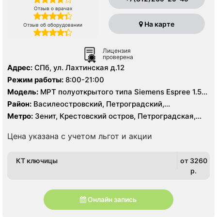
Отзыв о врачах
На карте
Отзыв об оборудовании
Лицензия
проверена
Адрес:
СПб, ул. Лахтинская д.12
Режим работы:
8:00-21:00
Модель:
МРТ полуоткрытого типа Siemens Espree 1.5
Тесла, КТ Siemens Siemens Definition 40 срезов
Район:
Василеостровский, Петроградский,
Приморский
Метро:
Зенит, Крестовский остров, Петроградская,
Чкаловская
Цена указана с учетом льгот и акции
КТ ключицы
от 3260
p.
Онлайн запись