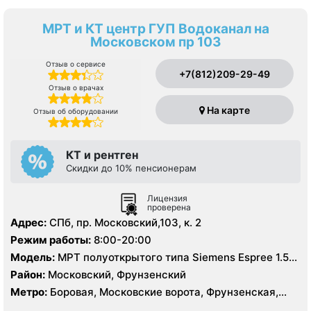
МРТ и КТ центр ГУП Водоканал на
Московском пр 103
Отзыв о сервисе
+7(812)209-29-49
Отзыв о врачах
На карте
Отзыв об оборудовании
КТ и рентген
Скидки до 10% пенсионерам
Лицензия
проверена
Адрес:
СПб, пр. Московский,103, к. 2
Режим работы:
8:00-20:00
Модель:
МРТ полуоткрытого типа Siemens Espree 1.5
Тесла, КТ Siemens Emotion 16 срезов
Район:
Московский, Фрунзенский
Метро:
Боровая, Московские ворота, Фрунзенская,
Электросила