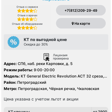
Отзыв о сервисе
+7(812)209-29-49
Отзыв о врачах
На карте
Отзыв об оборудовании
КТ по выгодной цене
Скидка до 30%
Лицензия
проверена
Адрес:
СПб, наб. реки Карповки, д. 5
Режим работы:
9:00-20:00
Модель:
КТ General Electric Revolution ACT 32 среза,
УЗИ
Район:
Петроградский
Метро:
Петроградская, Чёрная речка, Чкаловская
Цена указана с учетом льгот и акции
КТ ключицы
от 2900