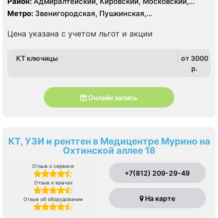
Район:
Адмиралтейский, Кировский, Московский,
срезов
Центральный
Метро:
Звенигородская, Пушкинская,
Технологический институт, Фрунзенская
Цена указана с учетом льгот и акции
КТ ключицы
от 3000
p.
Онлайн запись
КТ, УЗИ и рентген в Медицентре Мурино на
Охтинской аллее 18
Отзыв о сервисе
+7(812) 209-29-49
Отзыв о врачах
На карте
Отзыв об оборудовании