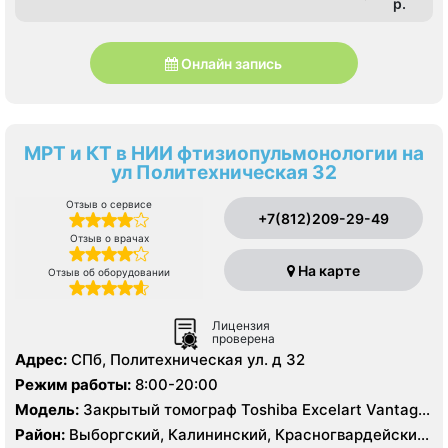
p.
Онлайн запись
МРТ и КТ в НИИ фтизиопульмонологии на
ул Политехническая 32
Отзыв о сервисе
+7(812)209-29-49
Отзыв о врачах
На карте
Отзыв об оборудовании
Лицензия
проверена
Адрес:
СПб, Политехническая ул. д 32
Режим работы:
8:00-20:00
Модель:
Закрытый томограф Toshiba Excelart Vantage
1.5 Тесла, КТ Toshiba Aquilion 32 среза, КТ Toshiba
Район:
Выборгский, Калининский, Красногвардейский,
Prime 160 срезов