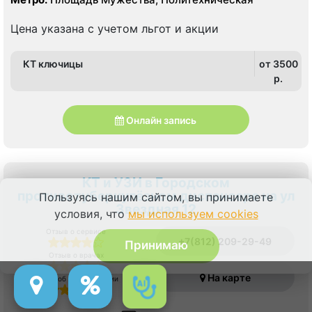
Цена указана с учетом льгот и акции
КТ ключицы
от 3500
p.
Онлайн запись
КТ и УЗИ в Городском
противотуберкулёзном диспансере на ул
Пользуясь нашим сайтом, вы принимаете
Звездная 12
условия, что
мы используем cookies
Отзыв о сервисе
+7(812) 209-29-49
Принимаю
Отзыв о врачах
На карте
Отзыв об оборудовании