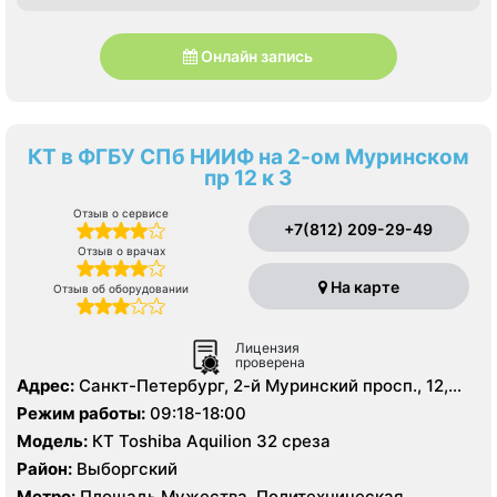
Онлайн запись
КТ в ФГБУ СПб НИИФ на 2-ом Муринском
пр 12 к 3
Отзыв о сервисе
+7(812) 209-29-49
Отзыв о врачах
На карте
Отзыв об оборудовании
Лицензия
проверена
Адрес:
Санкт-Петербург, 2-й Муринский просп., 12,
корп. 3
Режим работы:
09:18-18:00
Модель:
КТ Toshiba Aquilion 32 среза
Район:
Выборгский
Метро:
Площадь Мужества, Политехническая