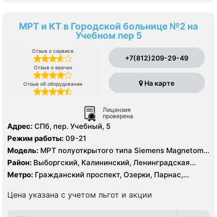
МРТ и КТ в Городской больнице №2 на
Учебном пер 5
Отзыв о сервисе
+7(812)209-29-49
Отзыв о врачах
На карте
Отзыв об оборудовании
Лицензия
проверена
Адрес:
СПб, пер. Учебный, 5
Режим работы:
09-21
Модель:
МРТ полуоткрытого типа Siemens Magnetom
Espree 1.5 Тесла, КТ Siemens SOMATOM Definition 16
Район:
Выборгский, Калининский, Ленинградская
срезов, КТ Siemens SOMATOM Definition AS 64 среза
область, Приморский
Метро:
Гражданский проспект, Озерки, Парнас,
Проспект Просвещения
Цена указана с учетом льгот и акции