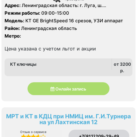
Адрес:
Ленинградская область: г. Луга, ш.
Ленинградское д. 7
Режим работы:
09:00-15:00
Модель:
КТ GE BrightSpeed 16 срезов, УЗИ аппарат
Район:
Ленинградская область
Метро:
Цена указана с учетом льгот и акции
КТ ключицы
от 3200
p.
Онлайн запись
МРТ и КТ в КДЦ при НМИЦ им. Г.И.Турнера
на ул Лахтинская 12
Отзыв о сервисе
+7(812)209-29-49