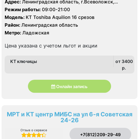
Адрес:
Ленинградская область, г.Всеволожск,
Колтушское шоссе, д. 20
Режим работы:
09:00-21:00
Модель:
КТ Toshiba Aquilion 16 срезов
Район:
Ленинградская область
Метро:
Ладожская
Цена указана с учетом льгот и акции
КТ ключицы
от 3400
p.
Онлайн запись
МРТ и КТ центр МИБС на ул 6-я Советская
24-26
Отзыв о сервисе
+7(812)209-29-49