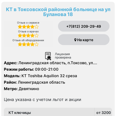
КТ в Токсовской районной больнице на ул
Буланова 18
Отзыв о сервисе
+7(812) 209-29-49
Отзыв о врачах
На карте
Отзыв об оборудовании
Лицензия
проверена
Адрес:
Ленинградская область, п.Токсово, ул.
Буланова, д. 18
Режим работы:
09:00-21:00
Модель:
КТ Toshiba Aquilion 32 среза
Район:
Ленинградская область
Метро:
Девяткино
Цена указана с учетом льгот и акции
КТ ключицы
от 3200