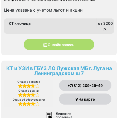
Волковская, Звенигородская, Лиговский проспект,
Обводный канал, Пушкинская
Цена указана с учетом льгот и акции
КТ ключицы
от 3200
p.
Онлайн запись
КТ и УЗИ в ГБУЗ ЛО Лужская МБ г. Луга на
Ленинградском ш 7
Отзыв о сервисе
+7(812) 209-29-49
Отзыв о врачах
На карте
Отзыв об оборудовании
Лицензия
проверена