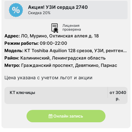
Акция! УЗИ сердца 2740
Скидка 20%
Лицензия
проверена
Адрес:
ЛО, Мурино, Охтинская аллея д. 18
Режим работы:
09:00-22:00
Модель:
КТ Toshiba Aquilion 128 срезов, УЗИ, рентген
цифровой
Район:
Калининский, Ленинградская область
Метро:
Гражданский проспект, Девяткино, Парнас
Цена указана с учетом льгот и акции
КТ ключицы
от 3040
p.
Онлайн запись