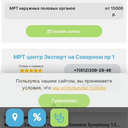
МРТ наружных половых органов
от 15000
p.
Онлайн запись
МРТ центр Эксперт на Северном пр 1
Отзыв о сервисе
+7(812)209-29-49
Отзыв о врачах
Пользуясь нашим сайтом, вы принимаете
На карте
Отзыв об оборудовании
условия, что
мы используем cookies
Принимаю
Лицензия
проверена
Адрес:
СПб, Северный проспект д 1 лит. А
Режим работы:
7:00-23:00
Модель:
Закрытый томограф Siemens Symphony 1.5