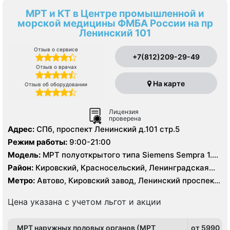
МРТ и КТ в Центре промышленной и
морской медицины ФМБА России на пр
Ленинский 101
Отзыв о сервисе
+7(812)209-29-49
Отзыв о врачах
На карте
Отзыв об оборудовании
Лицензия
проверена
Адрес:
СПб, проспект Ленинский д.101 стр.5
Режим работы:
9:00-21:00
Модель:
МРТ полуоткрытого типа Siemens Sempra 1.5
Тесла, КТ GE revolution Maxima 128 срезов,
Район:
Кировский, Красносельский, Ленинградская
область, Петродворцовый
Метро:
Автово, Кировский завод, Ленинский проспект,
Проспект Ветеранов
Цена указана с учетом льгот и акции
МРТ наружных половых органов (МРТ
от 5990