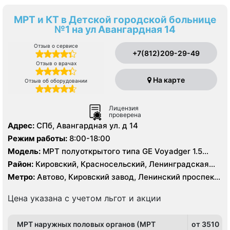
МРТ и КТ в Детской городской больнице
№1 на ул Авангардная 14
Отзыв о сервисе
+7(812)209-29-49
Отзыв о врачах
На карте
Отзыв об оборудовании
Лицензия
проверена
Адрес:
СПб, Авангардная ул. д 14
Режим работы:
8:00-18:00
Модель:
МРТ полуоткрытого типа GЕ Voyadger 1.5
Тесла, КТ Siemens Somatom Difinition AS 64 - 64 среза,
Район:
Кировский, Красносельский, Ленинградская
УЗИ
область, Петродворцовый
Метро:
Автово, Кировский завод, Ленинский проспект,
Московская, Проспект Ветеранов
Цена указана с учетом льгот и акции
МРТ наружных половых органов (МРТ
от 3510