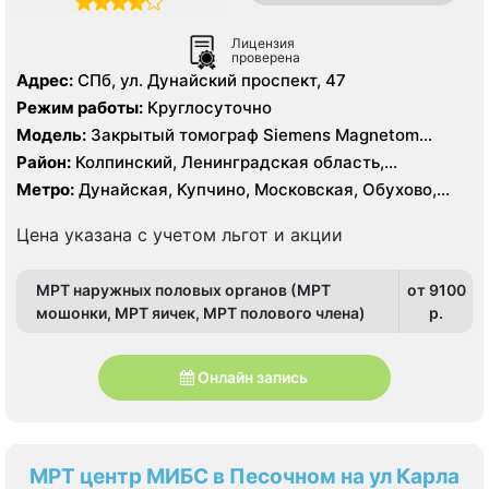
Лицензия
проверена
Адрес:
СПб, ул. Дунайский проспект, 47
Режим работы:
Круглосуточно
Модель:
Закрытый томограф Siemens Magnetom
Essenza 1.5 Тесла, КТ Siemens Somatom Emotion 16
Район:
Колпинский, Ленинградская область,
срезов
Московский, Невский, Пушкинский, Фрунзенский
Метро:
Дунайская, Купчино, Московская, Обухово,
Проспект Славы, Рыбацкое, Шушары
Цена указана с учетом льгот и акции
МРТ наружных половых органов (МРТ
от 9100
мошонки, МРТ яичек, МРТ полового члена)
p.
Онлайн запись
МРТ центр МИБС в Песочном на ул Карла