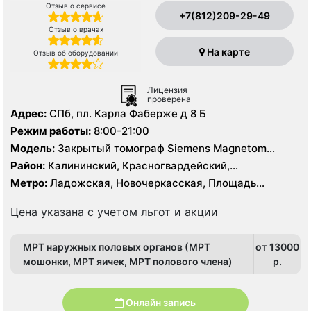
Отзыв о сервисе
+7(812)209-29-49
Отзыв о врачах
На карте
Отзыв об оборудовании
Лицензия
проверена
Адрес:
СПб, пл. Карла Фаберже д 8 Б
Режим работы:
8:00-21:00
Модель:
Закрытый томограф Siemens Magnetom
Symphony
Район:
Калининский, Красногвардейский,
Ленинградская область, Невский, Центральный
Метро:
Ладожская, Новочеркасская, Площадь
Александра Невского, Проспект Большевиков, Улица
Дыбенко
Цена указана с учетом льгот и акции
МРТ наружных половых органов (МРТ
от 13000
мошонки, МРТ яичек, МРТ полового члена)
p.
Онлайн запись