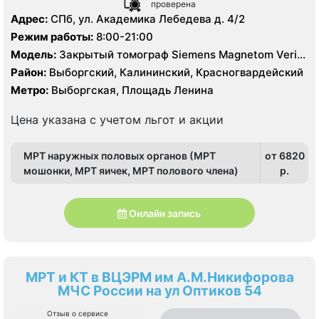
проверена
Адрес:
СПб, ул. Академика Лебедева д. 4/2
Режим работы:
8:00-21:00
Модель:
Закрытый томограф Siemens Magnetom Verio
3.0 Тесла, КТ Siemens Somatom Definition 64 среза
Район:
Выборгский, Калининский, Красногвардейский
Метро:
Выборгская, Площадь Ленина
Цена указана с учетом льгот и акции
МРТ наружных половых органов (МРТ
от 6820
мошонки, МРТ яичек, МРТ полового члена)
p.
Онлайн запись
МРТ и КТ в ВЦЭРМ им А.М.Никифорова
МЧС России на ул Оптиков 54
Отзыв о сервисе