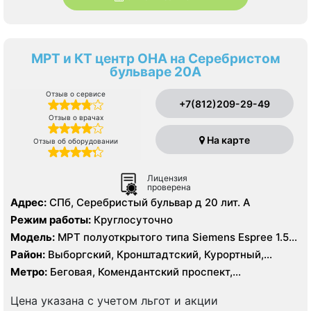
МРТ и КТ центр ОНА на Серебристом
бульваре 20А
Отзыв о сервисе
+7(812)209-29-49
Отзыв о врачах
На карте
Отзыв об оборудовании
Лицензия
проверена
Адрес:
СПб, Серебристый бульвар д 20 лит. А
Режим работы:
Круглосуточно
Модель:
МРТ полуоткрытого типа Siemens Espree 1.5
Тесла, КТ Siemens Somatom Emotion 16 срезов
Район:
Выборгский, Кронштадтский, Курортный,
Ленинградская область, Приморский
Метро:
Беговая, Комендантский проспект,
Пионерская, Площадь Мужества, Старая Деревня,
Удельная, Чёрная речка
Цена указана с учетом льгот и акции