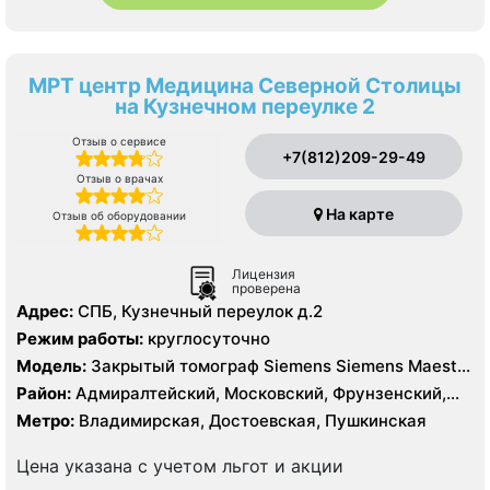
МРТ центр Медицина Северной Столицы
на Кузнечном переулке 2
Отзыв о сервисе
+7(812)209-29-49
Отзыв о врачах
На карте
Отзыв об оборудовании
Лицензия
проверена
Адрес:
СПБ, Кузнечный переулок д.2
Режим работы:
круглосуточно
Модель:
Закрытый томограф Siemens Siemens Maestro
Class 1.5 Тесла
Район:
Адмиралтейский, Московский, Фрунзенский,
Центральный
Метро:
Владимирская, Достоевская, Пушкинская
Цена указана с учетом льгот и акции