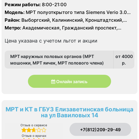
Режим работы:
8:00-21:00
Модель:
МРТ полуоткрытого типа Siemens Verio 3.0
Тесла, МРТ GE Signa HDx 1.5 Тесла, КТ Siemens
Район:
Выборгский, Калининский, Кронштадтский,
Somatom Definition 64 среза
Курортный, Ленинградская область, Приморский
Метро:
Академическая, Гражданский проспект,
Девяткино, Озерки, Парнас, Площадь Мужества,
Политехническая, Проспект Просвещения, Удельная
Цена указана с учетом льгот и акции
МРТ наружных половых органов (МРТ
от 4000
мошонки, МРТ яичек, МРТ полового члена)
p.
Онлайн запись
МРТ и КТ в ГБУЗ Елизаветинская больница
на ул Вавиловых 14
Отзыв о сервисе
+7(812)209-29-49
Отзыв о врачах