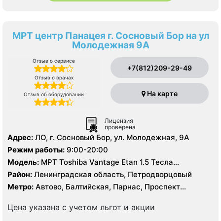
МРТ центр Панацея г. Сосновый Бор на ул
Молодежная 9А
Отзыв о сервисе
+7(812)209-29-49
Отзыв о врачах
На карте
Отзыв об оборудовании
Лицензия
проверена
Адрес:
ЛО, г. Сосновый Бор, ул. Молодежная, 9А
Режим работы:
9:00-20:00
Модель:
МРТ Toshiba Vantage Etan 1.5 Тесла
закрытого типа, УЗИ Saote
Район:
Ленинградская область, Петродворцовый
Метро:
Автово, Балтийская, Парнас, Проспект
Ветеранов
Цена указана с учетом льгот и акции