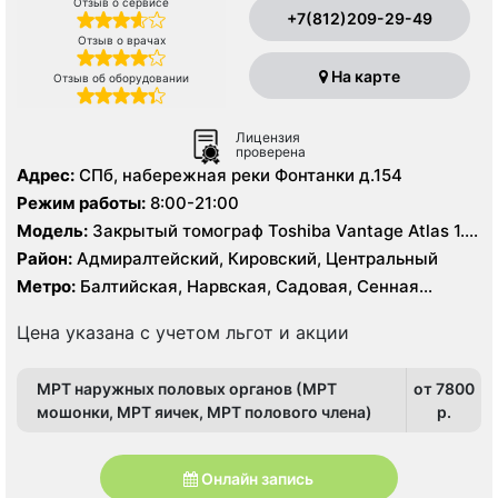
Отзыв о сервисе
+7(812)209-29-49
Отзыв о врачах
На карте
Отзыв об оборудовании
Лицензия
проверена
Адрес:
СПб, набережная реки Фонтанки д.154
Режим работы:
8:00-21:00
Модель:
Закрытый томограф Toshiba Vantage Atlas 1.5
Тесла, КТ Toshiba Aquilion 64 среза
Район:
Адмиралтейский, Кировский, Центральный
Метро:
Балтийская, Нарвская, Садовая, Сенная
площадь, Технологический институт
Цена указана с учетом льгот и акции
МРТ наружных половых органов (МРТ
от 7800
мошонки, МРТ яичек, МРТ полового члена)
p.
Онлайн запись