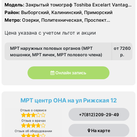
Модель:
Закрытый томограф Toshiba Excelart Vantage
Atlas 1.5 Тесла, КТ Philips 64 среза, УЗИ
Район:
Выборгский, Калининский, Приморский
Метро:
Озерки, Политехническая, Проспект
Просвещения
Цена указана с учетом льгот и акции
МРТ наружных половых органов (МРТ
от 7260
мошонки, МРТ яичек, МРТ полового члена)
p.
Онлайн запись
МРТ центр ОНА на ул Рижская 12
Отзыв о сервисе
+7(812)209-29-49
Отзыв о врачах
На карте
Отзыв об оборудовании