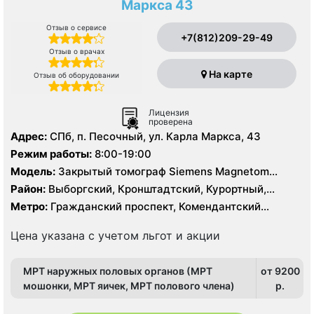
Маркса 43
Отзыв о сервисе
+7(812)209-29-49
Отзыв о врачах
На карте
Отзыв об оборудовании
Лицензия
проверена
Адрес:
СПб, п. Песочный, ул. Карла Маркса, 43
Режим работы:
8:00-19:00
Модель:
Закрытый томограф Siemens Magnetom
Avanto 1.5 Тесла, Siemens Somatom Sensation 16
Район:
Выборгский, Кронштадтский, Курортный,
срезов, УЗИ
Ленинградская область, Приморский
Метро:
Гражданский проспект, Комендантский
проспект, Озерки, Парнас, Проспект Просвещения
Цена указана с учетом льгот и акции
МРТ наружных половых органов (МРТ
от 9200
мошонки, МРТ яичек, МРТ полового члена)
p.