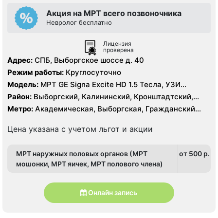
Акция на МРТ всего позвоночника
Невролог бесплатно
Лицензия
проверена
Адрес:
СПБ, Выборгское шоссе д. 40
Режим работы:
Круглосуточно
Модель:
МРТ GE Signa Excite HD 1.5 Тесла, УЗИ
экспертного класса
Район:
Выборгский, Калининский, Кронштадтский,
Курортный, Ленинградская область, Приморский
Метро:
Академическая, Выборгская, Гражданский
проспект, Озерки, Парнас, Площадь Мужества,
Политехническая, Проспект Просвещения, Удельная
Цена указана с учетом льгот и акции
МРТ наружных половых органов (МРТ
от 500 p.
мошонки, МРТ яичек, МРТ полового члена)
Онлайн запись