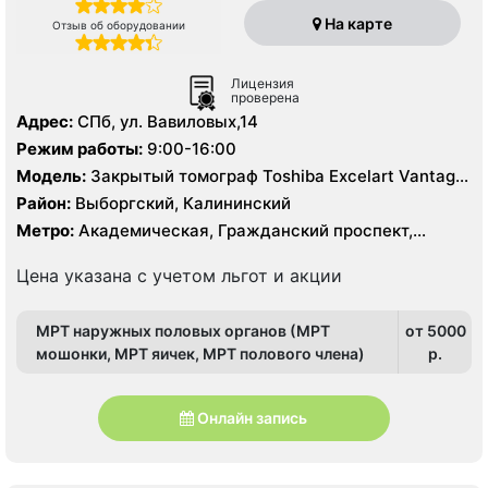
На карте
Отзыв об оборудовании
Лицензия
проверена
Адрес:
СПб, ул. Вавиловых,14
Режим работы:
9:00-16:00
Модель:
Закрытый томограф Toshiba Excelart Vantage
Atlas X 1.5 Тесла, КТ Toshiba Aquillion 64 среза, КТ
Район:
Выборгский, Калининский
Toshiba Aquillion 16 срезов
Метро:
Академическая, Гражданский проспект,
Озерки, Политехническая, Проспект Просвещения
Цена указана с учетом льгот и акции
МРТ наружных половых органов (МРТ
от 5000
мошонки, МРТ яичек, МРТ полового члена)
p.
Онлайн запись