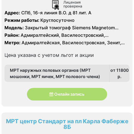
Лицензия
проверена
Адрес:
СПб, 16-я линия В.О. д 81 лит. А
Режим работы:
Круглосуточно
Модель:
Закрытый томограф Siemens Magnetom
Symphony 1.5 Тесла
Район:
Адмиралтейский, Василеостровский,
Петроградский, Центральный
Метро:
Адмиралтейская, Василеостровская, Зенит,
Крестовский остров, Приморская, Спортивная,
Чкаловская
Цена указана с учетом льгот и акции
МРТ наружных половых органов (МРТ
от 11800
мошонки, МРТ яичек, МРТ полового члена)
p.
Онлайн запись
МРТ центр Стандарт на пл Карла Фаберже
8Б