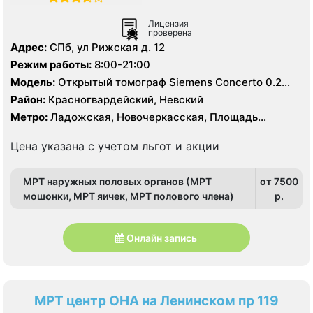
Лицензия
проверена
Адрес:
СПб, ул Рижская д. 12
Режим работы:
8:00-21:00
Модель:
Открытый томограф Siemens Concerto 0.2
Тесла, УЗИ
Район:
Красногвардейский, Невский
Метро:
Ладожская, Новочеркасская, Площадь
Александра Невского
Цена указана с учетом льгот и акции
МРТ наружных половых органов (МРТ
от 7500
мошонки, МРТ яичек, МРТ полового члена)
p.
Онлайн запись
МРТ центр ОНА на Ленинском пр 119