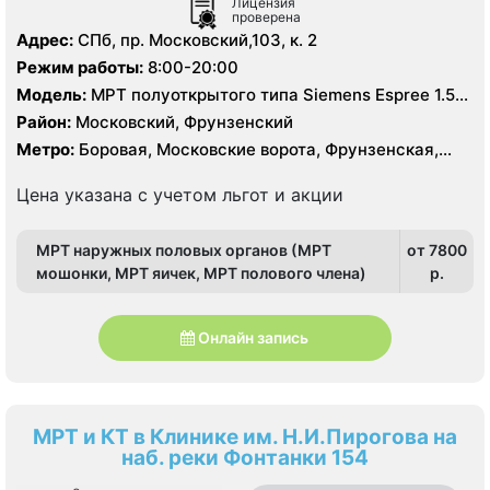
Лицензия
проверена
Адрес:
СПб, пр. Московский,103, к. 2
Режим работы:
8:00-20:00
Модель:
МРТ полуоткрытого типа Siemens Espree 1.5
Тесла, КТ Siemens Emotion 16 срезов
Район:
Московский, Фрунзенский
Метро:
Боровая, Московские ворота, Фрунзенская,
Электросила
Цена указана с учетом льгот и акции
МРТ наружных половых органов (МРТ
от 7800
мошонки, МРТ яичек, МРТ полового члена)
p.
Онлайн запись
МРТ и КТ в Клинике им. Н.И.Пирогова на
наб. реки Фонтанки 154