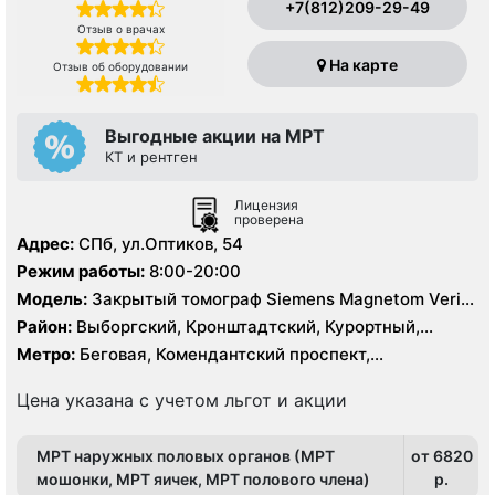
+7(812)209-29-49
Отзыв о врачах
На карте
Отзыв об оборудовании
Выгодные акции на МРТ
КТ и рентген
Лицензия
проверена
Адрес:
СПб, ул.Оптиков, 54
Режим работы:
8:00-20:00
Модель:
Закрытый томограф Siemens Magnetom Verio
1.5 Тесла, КТ Siemens 64 среза
Район:
Выборгский, Кронштадтский, Курортный,
Ленинградская область, Приморский
Метро:
Беговая, Комендантский проспект,
Пионерская, Старая Деревня
Цена указана с учетом льгот и акции
МРТ наружных половых органов (МРТ
от 6820
мошонки, МРТ яичек, МРТ полового члена)
p.