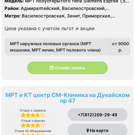
Модель:
МРТ полуоткрытого типа Siemens Espree 1,5
Тесла, УЗИ
Район:
Адмиралтейский, Василеостровский,
Петроградский, Центральный
Метро:
Василеостровская, Зенит, Приморская,
Спортивная, Чкаловская
Цена указана с учетом льгот и акции
МРТ наружных половых органов (МРТ
от 9000
мошонки, МРТ яичек, МРТ полового члена)
p.
Онлайн запись
МРТ и КТ центр СМ-Клиника на Дунайском
пр 47
Отзыв о сервисе
+7(812)209-29-49
Отзыв о врачах
На карте
Отзыв об оборудовании