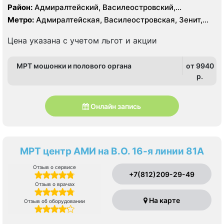
Тесла, КТ Siemens Somatom Emotion 16 срезов
Район:
Адмиралтейский, Василеостровский,
Петроградский, Центральный
Метро:
Адмиралтейская, Василеостровская, Зенит,
Приморская, Спортивная, Чкаловская
Цена указана с учетом льгот и акции
МРТ мошонки и полового органа
от 9940
p.
Онлайн запись
МРТ центр АМИ на В.О. 16-я линии 81А
Отзыв о сервисе
+7(812)209-29-49
Отзыв о врачах
На карте
Отзыв об оборудовании