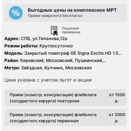
Выгодные цены на комплексное МРТ
Прием невролога бесплатно
Лицензия
проверена
Адрес:
СПБ, ул.Типанова,12а
Режим работы:
Круглосуточно
Модель:
Закрытый томограф GE Signa Excite HD 1.5
Тесла, УЗИ
Район:
Кировский, Московский, Пушкинский,
Фрунзенский
Метро:
Звёздная, Купчино, Московская
Цена указана с учетом льгот и акции
Прием (осмотр, консультация) флеболога
от 1500
(сосудистого хирурга) повторная
p.
Прием (осмотр, консультация) флеболога
от 2000
(сосудистого хирурга) первичная
p.