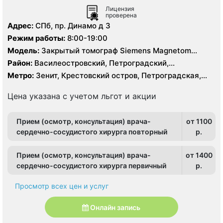
Лицензия
проверена
Адрес:
СПб, пр. Динамо д 3
Режим работы:
8:00-19:00
Модель:
Закрытый томограф Siemens Magnetom
Essenza 1.5 Тесла, КТ Aquilion 64 фирмы Toshiba 64
Район:
Василеостровский, Петроградский,
среза
Приморский
Метро:
Зенит, Крестовский остров, Петроградская,
Спортивная, Старая Деревня, Чёрная речка,
Чкаловская
Цена указана с учетом льгот и акции
Прием (осмотр, консультация) врача-
от 1100
сердечно-сосудистого хирурга повторный
p.
Прием (осмотр, консультация) врача-
от 1400
сердечно-сосудистого хирурга первичный
p.
Просмотр всех цен и услуг
Онлайн запись