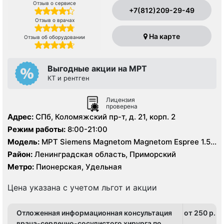
Отзыв о сервисе
+7(812)209-29-49
Отзыв о врачах
На карте
Отзыв об оборудовании
Выгодные акции на МРТ
КТ и рентген
Лицензия
проверена
Адрес:
СПб, Коломяжский пр-т, д. 21, корп. 2
Режим работы:
8:00-21:00
Модель:
МРТ Siemens Magnetom Magnetom Espree 1.5
Тесла, КТ Philips Ingenuity Elite 128 срезов
Район:
Ленинградская область, Приморский
Метро:
Пионерская, Удельная
Цена указана с учетом льгот и акции
Отложенная информационная консультация
от 250 p.
врача-сердечно-сосудистого хирурга по