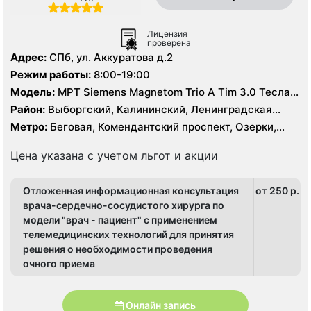
Лицензия
проверена
Адрес:
СПб, ул. Аккуратова д.2
Режим работы:
8:00-19:00
Модель:
МРТ Siemens Magnetom Trio A Tim 3.0 Тесла,
МРТ полуоткрытого типа Siemens Espree 1.5 Тесла, КТ
Район:
Выборгский, Калининский, Ленинградская
Siemens Somatom Definition 128 срезов
область, Приморский
Метро:
Беговая, Комендантский проспект, Озерки,
Пионерская, Старая Деревня, Удельная
Цена указана с учетом льгот и акции
Отложенная информационная консультация
от 250 p.
врача-сердечно-сосудистого хирурга по
модели "врач - пациент" с применением
телемедицинских технологий для принятия
решения о необходимости проведения
очного приема
Онлайн запись