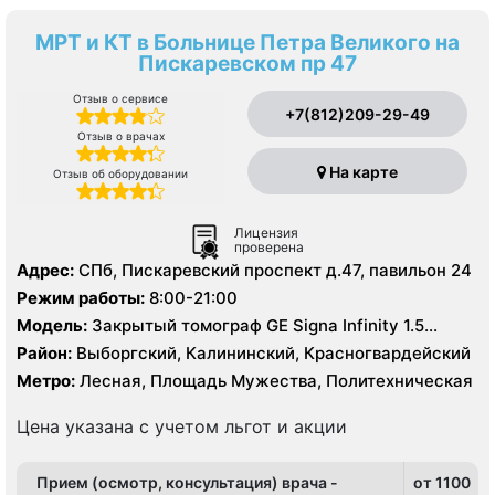
МРТ и КТ в Больнице Петра Великого на
Пискаревском пр 47
Отзыв о сервисе
+7(812)209-29-49
Отзыв о врачах
На карте
Отзыв об оборудовании
Лицензия
проверена
Адрес:
СПб, Пискаревский проспект д.47, павильон 24
Режим работы:
8:00-21:00
Модель:
Закрытый томограф GE Signa Infinity 1.5
Тесла, КТ Toshiba Aguilion 64 среза, УЗИ
Район:
Выборгский, Калининский, Красногвардейский
Метро:
Лесная, Площадь Мужества, Политехническая
Цена указана с учетом льгот и акции
Прием (осмотр, консультация) врача -
от 1100