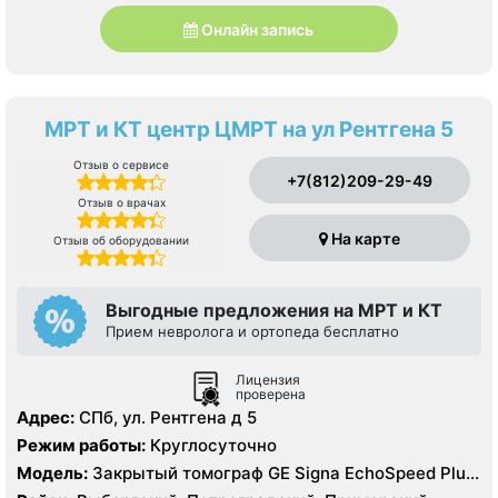
Онлайн запись
МРТ и КТ центр ЦМРТ на ул Рентгена 5
Отзыв о сервисе
+7(812)209-29-49
Отзыв о врачах
На карте
Отзыв об оборудовании
Выгодные предложения на МРТ и КТ
Прием невролога и ортопеда бесплатно
Лицензия
проверена
Адрес:
СПб, ул. Рентгена д 5
Режим работы:
Круглосуточно
Модель:
Закрытый томограф GE Signa EchoSpeed Plus
1.5 Тесла, General Electric 16 срезов, УЗИ