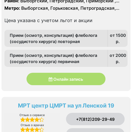
Район:
Выборгский, Петроградский, Приморский ,
Центральный
Метро:
Выборгская, Горьковская, Петроградская,
Чёрная речка, Чкаловская
Цена указана с учетом льгот и акции
Прием (осмотр, консультация) флеболога
от 1500
(сосудистого хирурга) повторная
p.
Прием (осмотр, консультация) флеболога
от 2000
(сосудистого хирурга) первичная
p.
Онлайн запись
МРТ центр ЦМРТ на ул Ленской 19
Отзыв о сервисе
+7(812)209-29-49
Отзыв о врачах