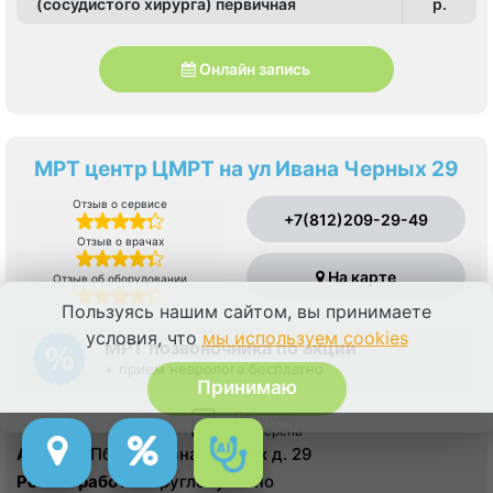
(сосудистого хирурга) первичная
p.
Онлайн запись
МРТ центр ЦМРТ на ул Ивана Черных 29
Отзыв о сервисе
+7(812)209-29-49
Отзыв о врачах
На карте
Отзыв об оборудовании
Пользуясь нашим сайтом, вы принимаете
условия, что
мы используем cookies
МРТ позвоночника по акции
+ прием невролога бесплатно
Принимаю
Лицензия
проверена
Адрес:
СПб, ул. Ивана Черных д. 29
Режим работы:
Круглосуточно