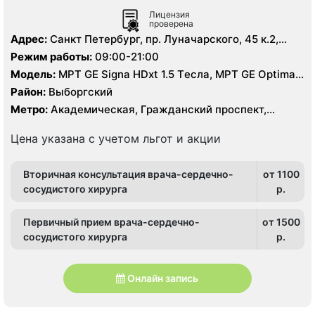
Лицензия
проверена
Адрес:
Санкт Петербург, пр. Луначарского, 45 к.2,
литер А
Режим работы:
09:00-21:00
Модель:
МРТ GE Signa HDxt 1.5 Tесла, МРТ GE Optima
MR 360 1.5 Tесла, KT GE Optim 64 среза, УЗИ, Рентген
Район:
Выборгский
Метро:
Академическая, Гражданский проспект,
Озерки, Площадь Мужества, Проспект Просвещения
Цена указана с учетом льгот и акции
Вторичная консультация врача-сердечно-
от 1100
сосудистого хирурга
p.
Первичный прием врача-сердечно-
от 1500
сосудистого хирурга
p.
Онлайн запись