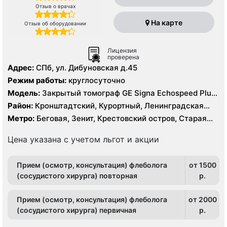
Отзыв о врачах
На карте
Отзыв об оборудовании
Лицензия
проверена
Адрес:
СПб, ул. Дибуновская д.45
Режим работы:
круглосуточно
Модель:
Закрытый томограф GE Signa Echospeed Plus
1.5 Тесла, УЗИ
Район:
Кронштадтский, Курортный, Ленинградская
область, Приморский
Метро:
Беговая, Зенит, Крестовский остров, Старая
Деревня, Чёрная речка
Цена указана с учетом льгот и акции
Прием (осмотр, консультация) флеболога
от 1500
(сосудистого хирурга) повторная
p.
Прием (осмотр, консультация) флеболога
от 2000
(сосудистого хирурга) первичная
p.