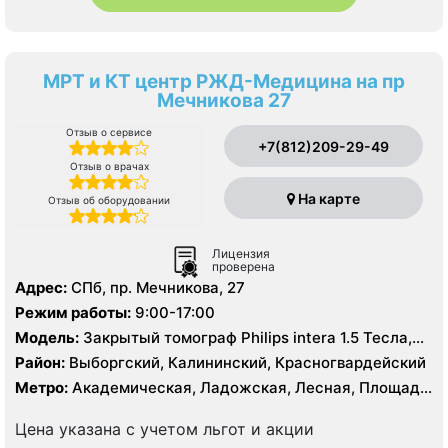
МРТ и КТ центр РЖД-Медицина на пр
Мечникова 27
Отзыв о сервисе
+7(812)209-29-49
Отзыв о врачах
На карте
Отзыв об оборудовании
Лицензия
проверена
Адрес:
СПб, пр. Мечникова, 27
Режим работы:
9:00-17:00
Модель:
Закрытый томограф Philips intera 1.5 Тесла,
КТ Siemens Somatom Emotion 16 срезов
Район:
Выборгский, Калининский, Красногвардейский
Метро:
Академическая, Ладожская, Лесная, Площадь
Ленина, Площадь Мужества
Цена указана с учетом льгот и акции