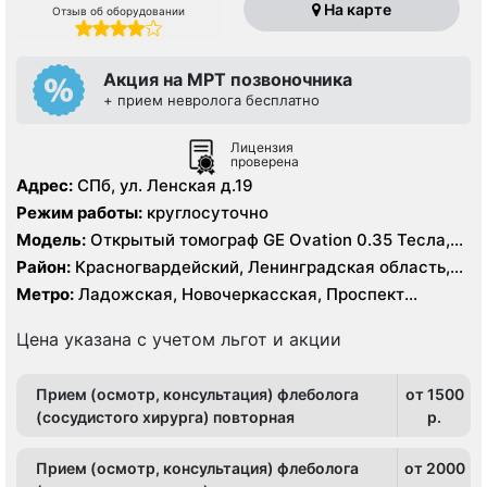
На карте
Отзыв об оборудовании
Акция на МРТ позвоночника
+ прием невролога бесплатно
Лицензия
проверена
Адрес:
СПб, ул. Ленская д.19
Режим работы:
круглосуточно
Модель:
Открытый томограф GE Ovation 0.35 Тесла,
УЗИ
Район:
Красногвардейский, Ленинградская область,
Невский
Метро:
Ладожская, Новочеркасская, Проспект
Большевиков, Улица Дыбенко
Цена указана с учетом льгот и акции
Прием (осмотр, консультация) флеболога
от 1500
(сосудистого хирурга) повторная
p.
Прием (осмотр, консультация) флеболога
от 2000