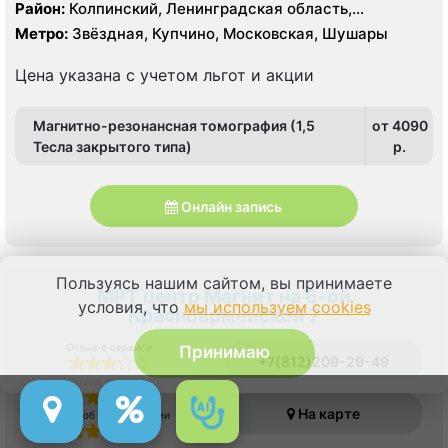
Район:
Колпинский, Ленинградская область,
Пушкинский
Метро:
Звёздная, Купчино, Московская, Шушары
Цена указана с учетом льгот и акции
Магнитно-резонансная томография (1,5
от 4090
Тесла закрытого типа)
p.
Онлайн запись
Пользуясь нашим сайтом, вы принимаете
МРТ центр Магнит на 6-ой
условия, что
мы используем cookies
Красноармейской 7
Отзыв о сервисе
Принимаю
+7(812)209-29-49
Отзыв о врачах
На карте
Отзыв об оборудовании