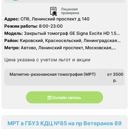
Лицензия
проверена
Адрес:
СПб, Ленинский проспект д 140
Режим работы:
8:00-23:00
Модель:
Закрытый томограф GE Signa Excite HD 1.5
Тесла
Район:
Кировский, Красносельский, Ленинградская
область, Московский, Петродворцовый, Пушкинский
Метро:
Автово, Ленинский проспект, Московская,
Проспект Ветеранов
Цена указана с учетом льгот и акции
Магнитно-резонансная томография (МРТ)
от 3500
p.
Онлайн запись
МРТ в ГБУЗ КДЦ №85 на пр Ветеранов 89