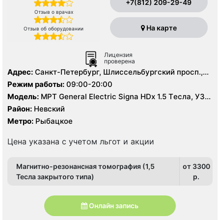
+7(812) 209-29-49
Отзыв о врачах
На карте
Отзыв об оборудовании
Лицензия
проверена
Адрес:
Санкт-Петербург, Шлиссельбургский просп.,
25, корп. 1
Режим работы:
09:00-20:00
Модель:
МРТ General Electric Signa HDх 1.5 Tесла, УЗИ,
Рентген
Район:
Невский
Метро:
Рыбацкое
Цена указана с учетом льгот и акции
Магнитно-резонансная томография (1,5
от 3300
Тесла закрытого типа)
p.
Онлайн запись