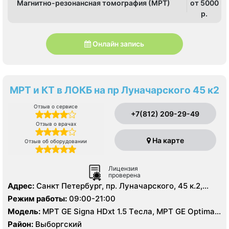
Магнитно-резонансная томография (МРТ)
от 5000
p.
Онлайн запись
МРТ и КТ в ЛОКБ на пр Луначарского 45 к2
Отзыв о сервисе
+7(812) 209-29-49
Отзыв о врачах
На карте
Отзыв об оборудовании
Лицензия
проверена
Адрес:
Санкт Петербург, пр. Луначарского, 45 к.2,
литер А
Режим работы:
09:00-21:00
Модель:
МРТ GE Signa HDxt 1.5 Tесла, МРТ GE Optima
MR 360 1.5 Tесла, KT GE Optim 64 среза, УЗИ, Рентген
Район:
Выборгский