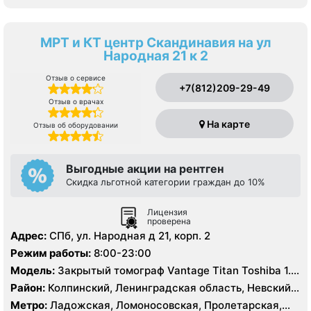
МРТ и КТ центр Скандинавия на ул
Народная 21 к 2
Отзыв о сервисе
+7(812)209-29-49
Отзыв о врачах
На карте
Отзыв об оборудовании
Выгодные акции на рентген
Скидка льготной категории граждан до 10%
Лицензия
проверена
Адрес:
СПб, ул. Народная д 21, корп. 2
Режим работы:
8:00-23:00
Модель:
Закрытый томограф Vantage Titan Toshiba 1.5
Тесла, КТ Toshiba Aquilion Prime 160 срезов
Район:
Колпинский, Ленинградская область, Невский,
Фрунзенский
Метро:
Ладожская, Ломоносовская, Пролетарская,