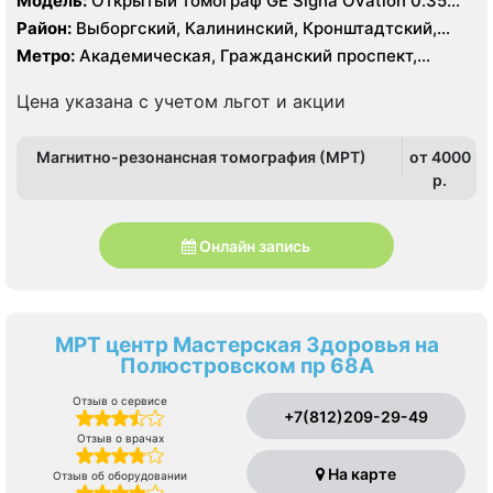
Модель:
Открытый томограф GЕ Signa Ovation 0.35
Тесла, УЗИ
Район:
Выборгский, Калининский, Кронштадтский,
Курортный, Ленинградская область
Метро:
Академическая, Гражданский проспект,
Девяткино, Лесная, Озерки, Парнас, Площадь
Мужества, Политехническая, Проспект Просвещения
Цена указана с учетом льгот и акции
Магнитно-резонансная томография (МРТ)
от 4000
p.
Онлайн запись
МРТ центр Мастерская Здоровья на
Полюстровском пр 68А
Отзыв о сервисе
+7(812)209-29-49
Отзыв о врачах
На карте
Отзыв об оборудовании