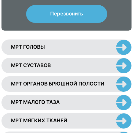
изменений, без попытки их
можете получить бесплатную
интерпретации. Для постановки
консультацию врача-специалиста.
диагноза и разработки плана
Перезвонить
лечения Вам необходимо обратиться
со снимками и заключением к
своему лечащему врачу.
МРТ ГОЛОВЫ
МРТ СУСТАВОВ
МРТ ОРГАНОВ БРЮШНОЙ ПОЛОСТИ
МРТ МАЛОГО ТАЗА
МРТ МЯГКИХ ТКАНЕЙ