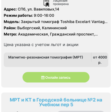
Лицензия
проверена
Адрес:
СПб, ул. Вавиловых,14
Режим работы:
9:00-16:00
Модель:
Закрытый томограф Toshiba Excelart Vantage
Atlas X 1.5 Тесла, КТ Toshiba Aquillion 64 среза, КТ
Район:
Выборгский, Калининский
Toshiba Aquillion 16 срезов
Метро:
Академическая, Гражданский проспект,
Озерки, Политехническая, Проспект Просвещения
Цена указана с учетом льгот и акции
Магнитно-резонансная томография (МРТ)
от 4000
p.
Онлайн запись
МРТ и КТ в Городской больнице №2 на
Учебном пер 5