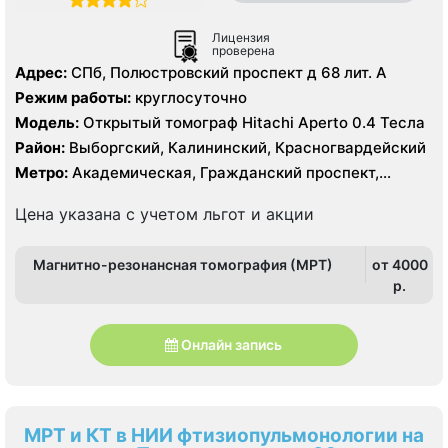
Лицензия
проверена
Адрес:
СПб, Полюстровский проспект д 68 лит. А
Режим работы:
круглосуточно
Модель:
Открытый томограф Hitachi Aperto 0.4 Тесла
Район:
Выборгский, Калининский, Красногвардейский
Метро:
Академическая, Гражданский проспект,
Девяткино, Лесная, Площадь Ленина, Площадь
Мужества, Политехническая
Цена указана с учетом льгот и акции
Магнитно-резонансная томография (МРТ)
от 4000
p.
Онлайн запись
МРТ и КТ в НИИ фтизиопульмонологии на