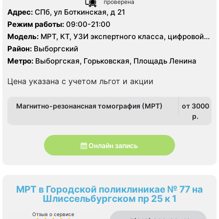
проверена
Адрес:
СПб, ул Боткинская, д 21
Режим работы:
09:00-21:00
Модель:
МРТ, КТ, УЗИ экспертного класса, цифровой
рентген
Район:
Выборгский
Метро:
Выборгская, Горьковская, Площадь Ленина
Цена указана с учетом льгот и акции
Магнитно-резонансная томография (МРТ)
от 3000
p.
Онлайн запись
МРТ в Городской поликлиникае № 77 на
Шлиссельбургском пр 25 к 1
Отзыв о сервисе