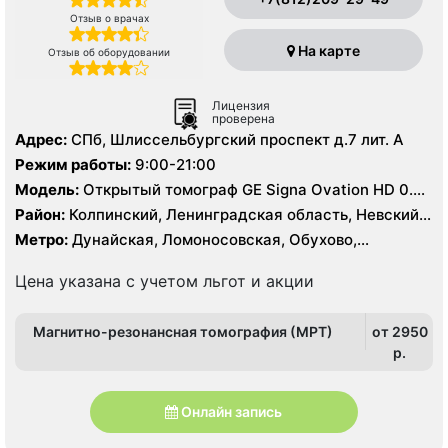
Отзыв о врачах
На карте
Отзыв об оборудовании
Лицензия
проверена
Адрес:
СПб, Шлиссельбургский проспект д.7 лит. А
Режим работы:
9:00-21:00
Модель:
Открытый томограф GE Signa Ovation HD 0.35
Тесла, УЗИ экспертного класса
Район:
Колпинский, Ленинградская область, Невский,
Фрунзенский
Метро:
Дунайская, Ломоносовская, Обухово,
Пролетарская, Рыбацкое, Шушары
Цена указана с учетом льгот и акции
Магнитно-резонансная томография (МРТ)
от 2950
p.
Онлайн запись