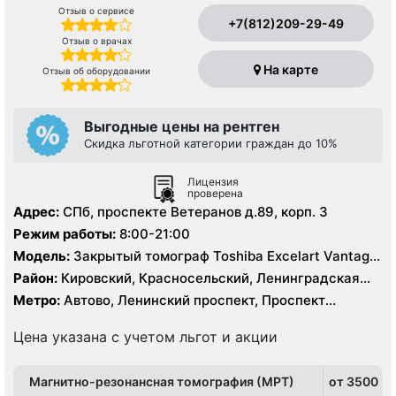
Отзыв о сервисе
+7(812)209-29-49
Отзыв о врачах
На карте
Отзыв об оборудовании
Выгодные цены на рентген
Скидка льготной категории граждан до 10%
Лицензия
проверена
Адрес:
СПб, проспекте Ветеранов д.89, корп. 3
Режим работы:
8:00-21:00
Модель:
Закрытый томограф Toshiba Excelart Vantage
1.5 Тесла
Район:
Кировский, Красносельский, Ленинградская
область, Московский, Петродворцовый
Метро:
Автово, Ленинский проспект, Проспект
Ветеранов
Цена указана с учетом льгот и акции
Магнитно-резонансная томография (МРТ)
от 3500