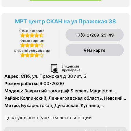
МРТ центр СКАН на ул Пражская 38
Отзыв о сервисе
+7(812)209-29-49
Отзыв о врачах
На карте
Отзыв об оборудовании
Лицензия
проверена
Адрес:
СПб, ул. Пражская д 38 лит. Б
Режим работы:
6:00-20:00
Модель:
Закрытый томограф Siemens Magnetom
Symphony 1.5 Тесла
Район:
Колпинский, Ленинградская область, Невский,
Фрунзенский
Метро:
Бухарестская, Дунайская, Купчино,
Международная, Московская, Проспект Славы,
Рыбацкое, Улица Дыбенко
Цена указана с учетом льгот и акции