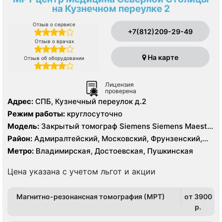
на Кузнечном переулке 2
Отзыв о сервисе
+7(812)209-29-49
Отзыв о врачах
На карте
Отзыв об оборудовании
Лицензия
проверена
Адрес:
СПБ, Кузнечный переулок д.2
Режим работы:
круглосуточно
Модель:
Закрытый томограф Siemens Siemens Maestro
Class 1.5 Тесла
Район:
Адмиралтейский, Московский, Фрунзенский,
Центральный
Метро:
Владимирская, Достоевская, Пушкинская
Цена указана с учетом льгот и акции
Магнитно-резонансная томография (МРТ)
от 3900
p.