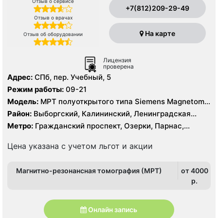
Отзыв о сервисе
+7(812)209-29-49
Отзыв о врачах
На карте
Отзыв об оборудовании
Лицензия
проверена
Адрес:
СПб, пер. Учебный, 5
Режим работы:
09-21
Модель:
МРТ полуоткрытого типа Siemens Magnetom
Espree 1.5 Тесла, КТ Siemens SOMATOM Definition 16
Район:
Выборгский, Калининский, Ленинградская
срезов, КТ Siemens SOMATOM Definition AS 64 среза
область, Приморский
Метро:
Гражданский проспект, Озерки, Парнас,
Проспект Просвещения
Цена указана с учетом льгот и акции
Магнитно-резонансная томография (МРТ)
от 4000
p.
Онлайн запись