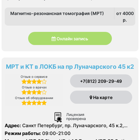
Магнитно-резонансная томография (МРТ)
от 4000
p.
Онлайн запись
МРТ и КТ в ЛОКБ на пр Луначарского 45 к2
Отзыв о сервисе
+7(812) 209-29-49
Отзыв о врачах
На карте
Отзыв об оборудовании
Лицензия
проверена
Адрес:
Санкт Петербург, пр. Луначарского, 45 к.2,
литер А
Режим работы:
09:00-21:00