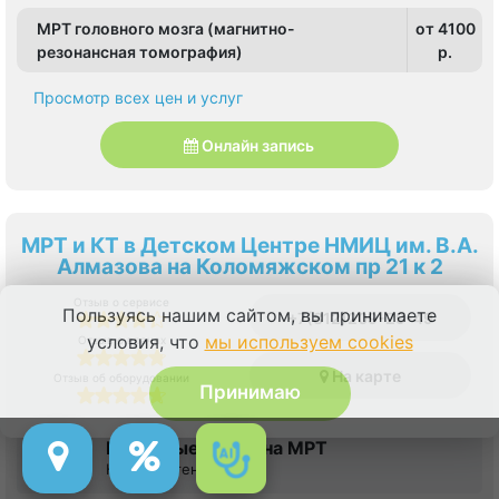
МРТ головного мозга (магнитно-
от 4100
резонансная томография)
p.
Просмотр всех цен и услуг
Онлайн запись
МРТ и КТ в Детском Центре НМИЦ им. В.А.
Алмазова на Коломяжском пр 21 к 2
Отзыв о сервисе
Пользуясь нашим сайтом, вы принимаете
+7(812)209-29-49
условия, что
мы используем cookies
Отзыв о врачах
На карте
Отзыв об оборудовании
Принимаю
Выгодные акции на МРТ
КТ и рентген