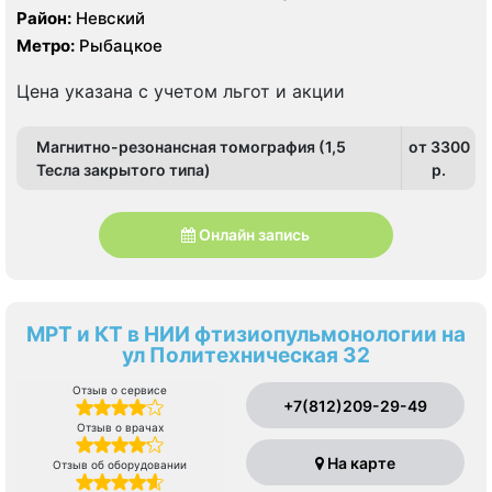
Рентген
Район:
Невский
Метро:
Рыбацкое
Цена указана с учетом льгот и акции
Магнитно-резонансная томография (1,5
от 3300
Тесла закрытого типа)
p.
Онлайн запись
МРТ и КТ в НИИ фтизиопульмонологии на
ул Политехническая 32
Отзыв о сервисе
+7(812)209-29-49
Отзыв о врачах
На карте
Отзыв об оборудовании