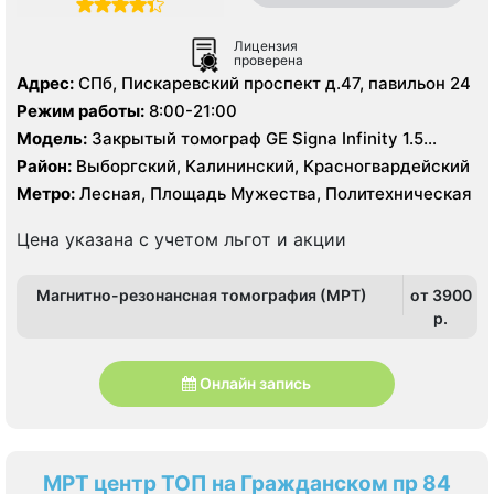
Лицензия
проверена
Адрес:
СПб, Пискаревский проспект д.47, павильон 24
Режим работы:
8:00-21:00
Модель:
Закрытый томограф GE Signa Infinity 1.5
Тесла, КТ Toshiba Aguilion 64 среза, УЗИ
Район:
Выборгский, Калининский, Красногвардейский
Метро:
Лесная, Площадь Мужества, Политехническая
Цена указана с учетом льгот и акции
Магнитно-резонансная томография (МРТ)
от 3900
p.
Онлайн запись
МРТ центр ТОП на Гражданском пр 84