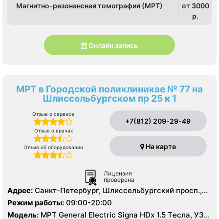
Магнитно-резонансная томография (МРТ)
от 3000
p.
Онлайн запись
МРТ в Городской поликлиникае № 77 на
Шлиссельбургском пр 25 к 1
Отзыв о сервисе
+7(812) 209-29-49
Отзыв о врачах
На карте
Отзыв об оборудовании
Лицензия
проверена
Адрес:
Санкт-Петербург, Шлиссельбургский просп.,
25, корп. 1
Режим работы:
09:00-20:00
Модель:
МРТ General Electric Signa HDх 1.5 Tесла, УЗИ,