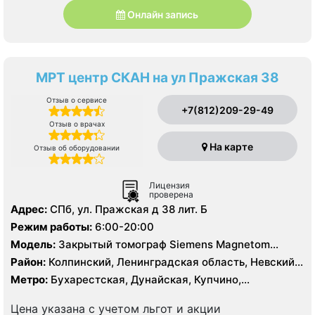
Онлайн запись
МРТ центр СКАН на ул Пражская 38
Отзыв о сервисе
+7(812)209-29-49
Отзыв о врачах
На карте
Отзыв об оборудовании
Лицензия
проверена
Адрес:
СПб, ул. Пражская д 38 лит. Б
Режим работы:
6:00-20:00
Модель:
Закрытый томограф Siemens Magnetom
Symphony 1.5 Тесла
Район:
Колпинский, Ленинградская область, Невский,
Фрунзенский
Метро:
Бухарестская, Дунайская, Купчино,
Международная, Московская, Проспект Славы,
Рыбацкое, Улица Дыбенко
Цена указана с учетом льгот и акции