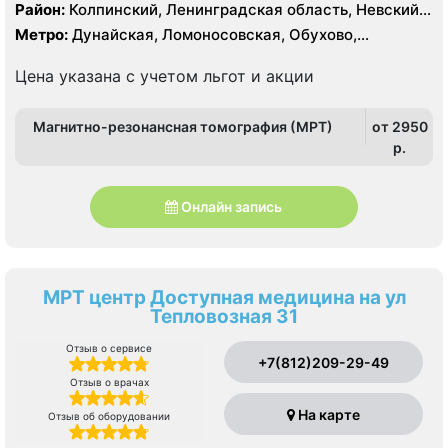
Тесла, УЗИ экспертного класса
Район:
Колпинский, Ленинградская область, Невский,
Фрунзенский
Метро:
Дунайская, Ломоносовская, Обухово,
Пролетарская, Рыбацкое, Шушары
Цена указана с учетом льгот и акции
Магнитно-резонансная томография (МРТ)
от 2950
p.
Онлайн запись
МРТ центр Доступная медицина на ул
Тепловозная 31
Отзыв о сервисе
+7(812)209-29-49
Отзыв о врачах
На карте
Отзыв об оборудовании