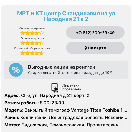
МРТ и КТ центр Скандинавия на ул
Народная 21 к 2
Отзыв о сервисе
+7(812)209-29-49
Отзыв о врачах
На карте
Отзыв об оборудовании
Выгодные акции на рентген
Скидка льготной категории граждан до 10%
Лицензия
проверена
Адрес:
СПб, ул. Народная д 21, корп. 2
Режим работы:
8:00-23:00
Модель:
Закрытый томограф Vantage Titan Toshiba 1.5
Тесла, КТ Toshiba Aquilion Prime 160 срезов
Район:
Колпинский, Ленинградская область, Невский,
Фрунзенский
Метро:
Ладожская, Ломоносовская, Пролетарская,
Рыбацкое, Улица Дыбенко