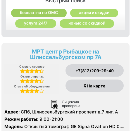
Быстрый поиск
бесплатно по ОМС
акции и скидки
услуга 24/7
ночью со скидкой
МРТ центр Рыбацкое на
Шлиссельбургском пр 7А
Отзыв о сервисе
+7(812)209-29-49
Отзыв о врачах
На карте
Отзыв об оборудовании
Лицензия
проверена
Адрес:
СПб, Шлиссельбургский проспект д.7 лит. А
Режим работы:
9:00-21:00
Модель:
Открытый томограф GE Signa Ovation HD 0.35