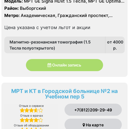
Модель:
МРТ GE Signa HDxt 1.5 Tесла, МРТ GE Optima
MR 360 1.5 Tесла, KT GE Optim 64 среза, УЗИ, Рентген
Район:
Выборгский
Метро:
Академическая, Гражданский проспект,
Озерки, Площадь Мужества, Проспект Просвещения
Цена указана с учетом льгот и акции
Магнитно-резонансная томография (1.5
от 4000
Тесла полуоткрытого)
p.
Онлайн запись
МРТ и КТ в Городской больнице №2 на
Учебном пер 5
Отзыв о сервисе
+7(812)209-29-49
Отзыв о врачах
На карте
Отзыв об оборудовании