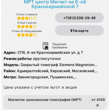
МРТ центр Магнит на 6-ой
Красноармейской 7
Отзыв о сервисе
+7(812)209-29-49
Отзыв о врачах
На карте
Отзыв об оборудовании
Лицензия
проверена
Адрес:
СПб, 6-ая Красноармейская ул. д 7
Режим работы:
круглосуточно
Модель:
Закрытый томограф Siemens Magnetom
Symphony 1.5 Тесла, КТ Siemens Somatom Emotion 16
Район:
Адмиралтейский, Кировский, Московский,
срезов
Центральный
Метро:
Звенигородская, Пушкинская,
Технологический институт, Фрунзенская
Цена указана с учетом льгот и акции
Магнитно-резонансная томография (МРТ)
от 4100
p.