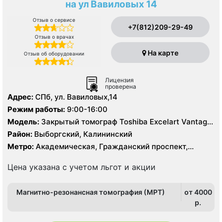
на ул Вавиловых 14
Отзыв о сервисе
+7(812)209-29-49
Отзыв о врачах
На карте
Отзыв об оборудовании
Лицензия
проверена
Адрес:
СПб, ул. Вавиловых,14
Режим работы:
9:00-16:00
Модель:
Закрытый томограф Toshiba Excelart Vantage
Atlas X 1.5 Тесла, КТ Toshiba Aquillion 64 среза, КТ
Район:
Выборгский, Калининский
Toshiba Aquillion 16 срезов
Метро:
Академическая, Гражданский проспект,
Озерки, Политехническая, Проспект Просвещения
Цена указана с учетом льгот и акции
Магнитно-резонансная томография (МРТ)
от 4000
p.