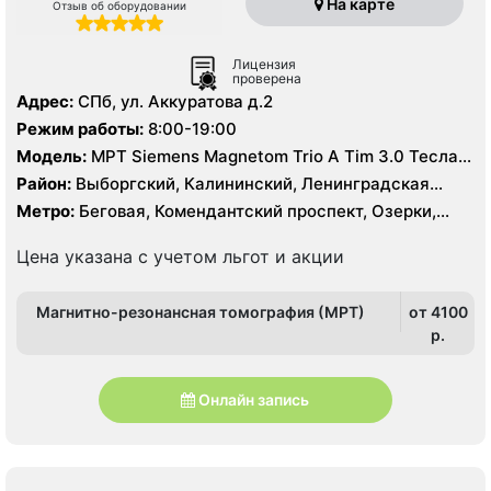
На карте
Отзыв об оборудовании
Лицензия
проверена
Адрес:
СПб, ул. Аккуратова д.2
Режим работы:
8:00-19:00
Модель:
МРТ Siemens Magnetom Trio A Tim 3.0 Тесла,
МРТ полуоткрытого типа Siemens Espree 1.5 Тесла, КТ
Район:
Выборгский, Калининский, Ленинградская
Siemens Somatom Definition 128 срезов
область, Приморский
Метро:
Беговая, Комендантский проспект, Озерки,
Пионерская, Старая Деревня, Удельная
Цена указана с учетом льгот и акции
Магнитно-резонансная томография (МРТ)
от 4100
p.
Онлайн запись