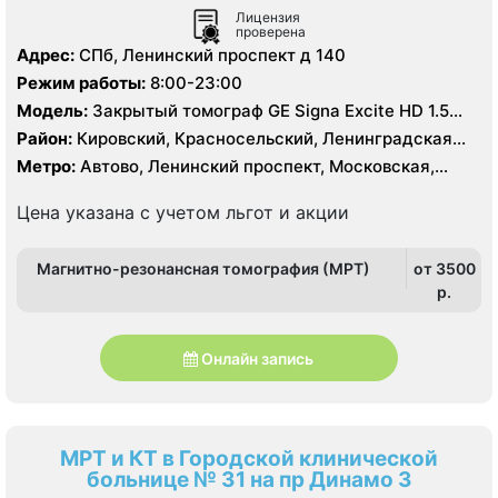
Лицензия
проверена
Адрес:
СПб, Ленинский проспект д 140
Режим работы:
8:00-23:00
Модель:
Закрытый томограф GE Signa Excite HD 1.5
Тесла
Район:
Кировский, Красносельский, Ленинградская
область, Московский, Петродворцовый, Пушкинский
Метро:
Автово, Ленинский проспект, Московская,
Проспект Ветеранов
Цена указана с учетом льгот и акции
Магнитно-резонансная томография (МРТ)
от 3500
p.
Онлайн запись
МРТ и КТ в Городской клинической
больнице № 31 на пр Динамо 3