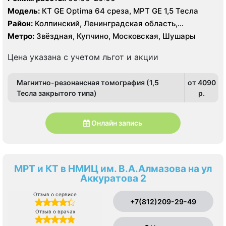
Модель:
КТ GE Optima 64 среза, МРТ GE 1,5 Тесла
Район:
Колпинский, Ленинградская область,
Пушкинский
Метро:
Звёздная, Купчино, Московская, Шушары
Цена указана с учетом льгот и акции
Магнитно-резонансная томография (1,5
от 4090
Тесла закрытого типа)
p.
Онлайн запись
МРТ и КТ в НМИЦ им. В.А.Алмазова на ул
Аккуратова 2
Отзыв о сервисе
+7(812)209-29-49
Отзыв о врачах