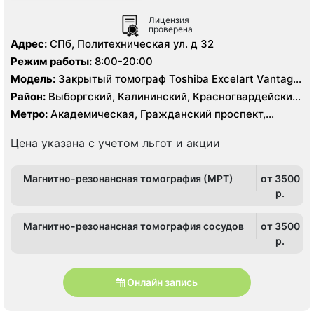
Лицензия
проверена
Адрес:
СПб, Политехническая ул. д 32
Режим работы:
8:00-20:00
Модель:
Закрытый томограф Toshiba Excelart Vantage
1.5 Тесла, КТ Toshiba Aquilion 32 среза, КТ Toshiba
Район:
Выборгский, Калининский, Красногвардейский,
Prime 160 срезов
Приморский
Метро:
Академическая, Гражданский проспект,
Девяткино, Лесная, Озерки, Парнас, Пионерская,
Площадь Мужества, Политехническая, Проспект
Цена указана с учетом льгот и акции
Просвещения
Магнитно-резонансная томография (МРТ)
от 3500
p.
Магнитно-резонансная томография сосудов
от 3500
p.
Онлайн запись