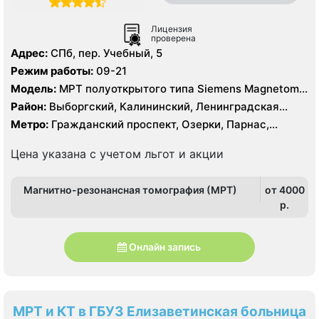
Лицензия
проверена
Адрес:
СПб, пер. Учебный, 5
Режим работы:
09-21
Модель:
МРТ полуоткрытого типа Siemens Magnetom
Espree 1.5 Тесла, КТ Siemens SOMATOM Definition 16
Район:
Выборгский, Калининский, Ленинградская
срезов, КТ Siemens SOMATOM Definition AS 64 среза
область, Приморский
Метро:
Гражданский проспект, Озерки, Парнас,
Проспект Просвещения
Цена указана с учетом льгот и акции
Магнитно-резонансная томография (МРТ)
от 4000
p.
Онлайн запись
МРТ и КТ в ГБУЗ Елизаветинская больница