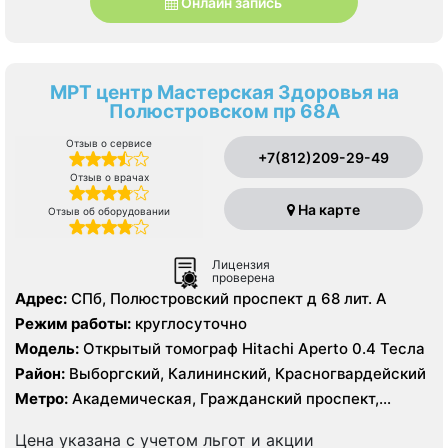
Онлайн запись
МРТ центр Мастерская Здоровья на
Полюстровском пр 68А
Отзыв о сервисе
+7(812)209-29-49
Отзыв о врачах
На карте
Отзыв об оборудовании
Лицензия
проверена
Адрес:
СПб, Полюстровский проспект д 68 лит. А
Режим работы:
круглосуточно
Модель:
Открытый томограф Hitachi Aperto 0.4 Тесла
Район:
Выборгский, Калининский, Красногвардейский
Метро:
Академическая, Гражданский проспект,
Девяткино, Лесная, Площадь Ленина, Площадь
Мужества, Политехническая
Цена указана с учетом льгот и акции