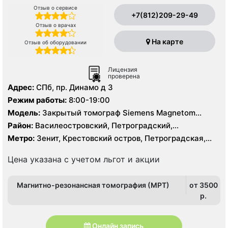
Отзыв о сервисе
+7(812)209-29-49
Отзыв о врачах
На карте
Отзыв об оборудовании
Лицензия
проверена
Адрес:
СПб, пр. Динамо д 3
Режим работы:
8:00-19:00
Модель:
Закрытый томограф Siemens Magnetom
Essenza 1.5 Тесла, КТ Aquilion 64 фирмы Toshiba 64
Район:
Василеостровский, Петроградский,
среза
Приморский
Метро:
Зенит, Крестовский остров, Петроградская,
Спортивная, Старая Деревня, Чёрная речка,
Чкаловская
Цена указана с учетом льгот и акции
Магнитно-резонансная томография (МРТ)
от 3500
p.
Онлайн запись