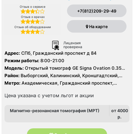
Отзыв о сервисе
+7(812)209-29-49
Отзыв о врачах
На карте
Отзыв об оборудовании
Лицензия
проверена
Адрес:
СПб, Гражданский проспект д 84
Режим работы:
8:00-21:00
Модель:
Открытый томограф GЕ Signa Ovation 0.35
Тесла, УЗИ
Район:
Выборгский, Калининский, Кронштадтский,
Курортный, Ленинградская область
Метро:
Академическая, Гражданский проспект,
Девяткино, Лесная, Озерки, Парнас, Площадь
Мужества, Политехническая, Проспект Просвещения
Цена указана с учетом льгот и акции
Магнитно-резонансная томография (МРТ)
от 4000
p.