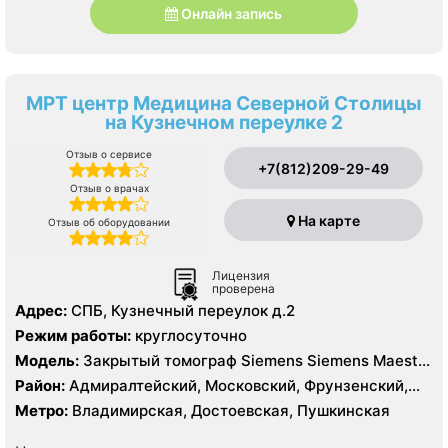
Онлайн запись
МРТ центр Медицина Северной Столицы
на Кузнечном переулке 2
Отзыв о сервисе
+7(812)209-29-49
Отзыв о врачах
На карте
Отзыв об оборудовании
Лицензия
проверена
Адрес:
СПБ, Кузнечный переулок д.2
Режим работы:
круглосуточно
Модель:
Закрытый томограф Siemens Siemens Maestro
Class 1.5 Тесла
Район:
Адмиралтейский, Московский, Фрунзенский,
Центральный
Метро:
Владимирская, Достоевская, Пушкинская