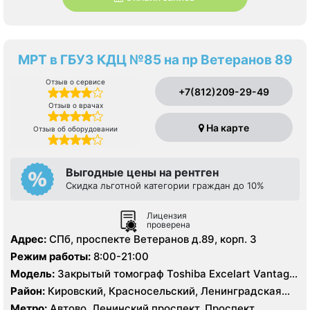
МРТ в ГБУЗ КДЦ №85 на пр Ветеранов 89
Отзыв о сервисе
+7(812)209-29-49
Отзыв о врачах
На карте
Отзыв об оборудовании
Выгодные цены на рентген
Скидка льготной категории граждан до 10%
Лицензия
проверена
Адрес:
СПб, проспекте Ветеранов д.89, корп. 3
Режим работы:
8:00-21:00
Модель:
Закрытый томограф Toshiba Excelart Vantage
1.5 Тесла
Район:
Кировский, Красносельский, Ленинградская
область, Московский, Петродворцовый
Метро:
Автово, Ленинский проспект, Проспект