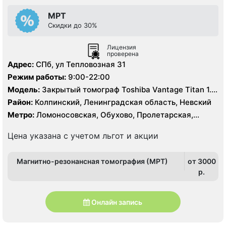
МРТ
Скидки до 30%
Лицензия
проверена
Адрес:
СПб, ул Тепловозная 31
Режим работы:
9:00-22:00
Модель:
Закрытый томограф Toshiba Vantage Titan 1.5
Тесла
Район:
Колпинский, Ленинградская область, Невский
Метро:
Ломоносовская, Обухово, Пролетарская,
Рыбацкое, Шушары
Цена указана с учетом льгот и акции
Магнитно-резонансная томография (МРТ)
от 3000
p.
Онлайн запись