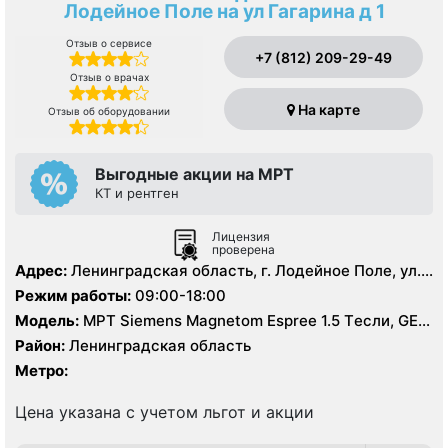
Лодейное Поле на ул Гагарина д 1
Отзыв о сервисе
+7 (812) 209-29-49
Отзыв о врачах
На карте
Отзыв об оборудовании
Выгодные акции на МРТ
КТ и рентген
Лицензия
проверена
Адрес:
Ленинградская область, г. Лодейное Поле, ул.
Гагарина, д. 1
Режим работы:
09:00-18:00
Модель:
МРТ Siemens Magnetom Espree 1.5 Tесли, GE
BrightSpeed 16 срезов, УЗИ аппарат, Рентген
Район:
Ленинградская область
Метро:
Цена указана с учетом льгот и акции