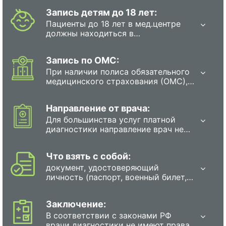
Запись детям до 18 лет:
Пациенты до 18 лет в мед.центре
должны находиться в
сопровождении родителя или
полномочного представителя.
Запись по ОМС:
При наличии полиса обязательного
медицинского страхования (ОМС),
каждый гражданин в РФ имеет
право на прохождение обследования
Направление от врача:
бесплатно. Для этого необходимо
записаться на диагностику в
Для большинства услуг платной
государственную поликлинику или
диагностики направление врач не
больницу любым из перечисленных
требуется. Исключение: запись
способов: в регистратуре
беременных на МРТ потребует
Что взять с собой:
поликлиники, с помощью
направления врача. Запись на
специального терминала,
рентген, КТ и эндоскопию детям
документ, удостоверяющий
который находится в поликлиники,
осуществляют только при наличии
личность (паспорт, военный билет,
по единому телефону для записи
направления от врача.
свидетельство о рождении или
по Вашему району, электронная
водительские права);
Заключение:
запись через сайт Госуслуги.
несовершеннолетние дети (до 18
лет) должны прийти на
В соответствии с законами РФ
исследование в сопровождении
врачи диагностики не имеют права