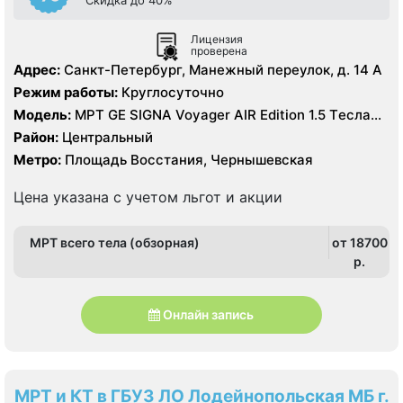
Лицензия
проверена
Адрес:
Санкт-Петербург, Манежный переулок, д. 14 А
Режим работы:
Круглосуточно
Модель:
МРТ GE SIGNA Voyager AIR Edition 1.5 Tесла
полуоткрытый, КТ GE Revolution EVO 128 срезов, УЗИ
Район:
Центральный
GE Vivid 11 экспертного класса
Метро:
Площадь Восстания, Чернышевская
Цена указана с учетом льгот и акции
МРТ всего тела (обзорная)
от 18700
p.
Онлайн запись
МРТ и КТ в ГБУЗ ЛО Лодейнопольская МБ г.