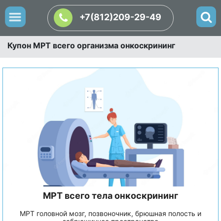
+7(812)209-29-49
Купон МРТ всего организма онкоскрининг
МРТ всего тела онкоскрининг
МРТ головной мозг, позвоночник, брюшная полость и