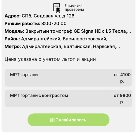
Лицензия
проверена
Адрес:
СПб, Садовая ул. д 126
Режим работы:
8:00-20:00
Модель:
Закрытый томограф GE Signa HDx 1.5 Тесла,
КТ Aquilion PRIME Toshiba Medical System Corporation
Район:
Адмиралтейский, Василеостровский,
160 срезов
Кировский, Центральный
Метро:
Адмиралтейская, Балтийская, Нарвская,
Садовая, Сенная площадь, Спасская, Театральная
Цена указана с учетом льгот и акции
МРТ гортани
от 4100
p.
МРТ гортани с контрастом
от 9800
p.
Онлайн запись