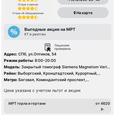
Отзыв о врачах
На карте
Отзыв об оборудовании
Выгодные акции на МРТ
КТ и рентген
Лицензия
проверена
Адрес:
СПб, ул.Оптиков, 54
Режим работы:
8:00-20:00
Модель:
Закрытый томограф Siemens Magnetom Verio
1.5 Тесла, КТ Siemens 64 среза
Район:
Выборгский, Кронштадтский, Курортный,
Ленинградская область, Приморский
Метро:
Беговая, Комендантский проспект,
Пионерская, Старая Деревня
Цена указана с учетом льгот и акции
МРТ горла и гортани
от 4620
p.