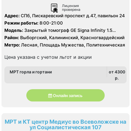
Лицензия
проверена
Адрес:
СПб, Пискаревский проспект д.47, павильон 24
Режим работы:
8:00-21:00
Модель:
Закрытый томограф GE Signa Infinity 1.5
Тесла, КТ Toshiba Aguilion 64 среза, УЗИ
Район:
Выборгский, Калининский, Красногвардейский
Метро:
Лесная, Площадь Мужества, Политехническая
Цена указана с учетом льгот и акции
МРТ горла и гортани
от 4300
p.
Онлайн запись
МРТ и КТ центр Медиус во Всеволожске на
ул Социалистическая 107