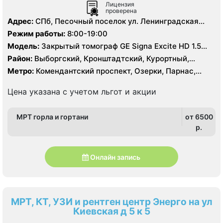
Лицензия
проверена
Адрес:
СПб, Песочный поселок ул. Ленинградская
д.68а
Режим работы:
8:00-19:00
Модель:
Закрытый томограф GE Signa Excite HD 1.5
Тесла, Siemens Magnetom 1.5 Тесла, КТ Philips
Район:
Выборгский, Кронштадтский, Курортный,
Brilliance 128 срезов
Ленинградская область
Метро:
Комендантский проспект, Озерки, Парнас,
Проспект Просвещения, Старая Деревня
Цена указана с учетом льгот и акции
МРТ горла и гортани
от 6500
p.
Онлайн запись
МРТ, КТ, УЗИ и рентген центр Энерго на ул
Киевская д 5 к 5