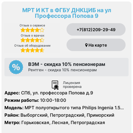
МРТ И КТ в ФГБУ ДНКЦИБ на ул
Профессора Попова 9
Отзыв о сервисе
+7(812)209-29-49
Отзыв о врачах
На карте
Отзыв об оборудовании
ВЭМ - скидка 10% пенсионерам
Рентген - скидка 10% пенсионерам
Лицензия
проверена
Адрес:
СПб, ул. профессора Попова д.9
Режим работы:
10:00-18:00
Модель:
МРТ полуоткрытого типа Philips Ingenia 1.5
Тесла, КТ Philips Ingenuity 128 срезов
Район:
Выборгский, Петроградский, Приморский
Метро:
Горьковская, Лесная, Петроградская