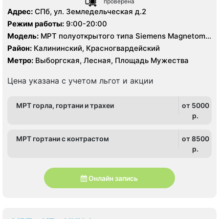
проверена
Адрес:
СПб, ул. Земледельческая д.2
Режим работы:
9:00-20:00
Модель:
МРТ полуоткрытого типа Siemens Magnetom
Espree 1.5 Тесла
Район:
Калининский, Красногвардейский
Метро:
Выборгская, Лесная, Площадь Мужества
Цена указана с учетом льгот и акции
МРТ горла, гортани и трахеи
от 5000
p.
МРТ гортани с контрастом
от 8500
p.
Онлайн запись