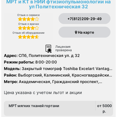
МРТ и КТ в НИИ фтизиопульмонологии на
ул Политехническая 32
Отзыв о сервисе
+7(812)209-29-49
Отзыв о врачах
На карте
Отзыв об оборудовании
Лицензия
проверена
Адрес:
СПб, Политехническая ул. д 32
Режим работы:
8:00-20:00
Модель:
Закрытый томограф Toshiba Excelart Vantage
1.5 Тесла, КТ Toshiba Aquilion 32 среза, КТ Toshiba
Район:
Выборгский, Калининский, Красногвардейский,
Prime 160 срезов
Приморский
Метро:
Академическая, Гражданский проспект,
Девяткино, Лесная, Озерки, Парнас, Пионерская,
Площадь Мужества, Политехническая, Проспект
Цена указана с учетом льгот и акции
Просвещения
МРТ мягких тканей гортани
от 5000
p.