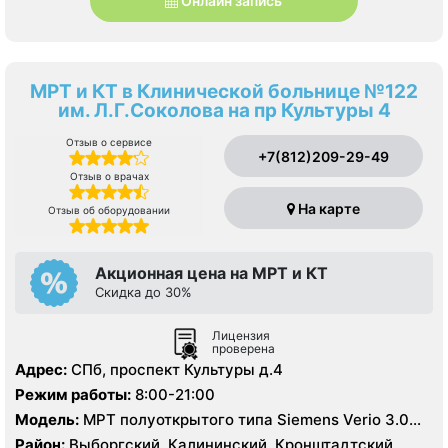
Онлайн запись
МРТ и КТ в Клинической больнице №122
им. Л.Г.Соколова на пр Культуры 4
Отзыв о сервисе
+7(812)209-29-49
Отзыв о врачах
На карте
Отзыв об оборудовании
Акционная цена на МРТ и КТ
Скидка до 30%
Лицензия
проверена
Адрес:
СПб, проспект Культуры д.4
Режим работы:
8:00-21:00
Модель:
МРТ полуоткрытого типа Siemens Verio 3.0
Тесла, МРТ GE Signa HDx 1.5 Тесла, КТ Siemens
Район:
Выборгский, Калининский, Кронштадтский,