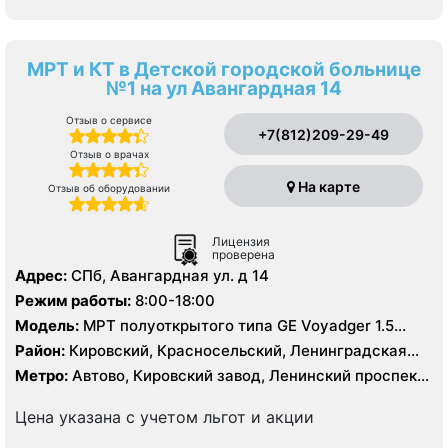
МРТ и КТ в Детской городской больнице
№1 на ул Авангардная 14
Отзыв о сервисе
+7(812)209-29-49
Отзыв о врачах
На карте
Отзыв об оборудовании
Лицензия
проверена
Адрес:
СПб, Авангардная ул. д 14
Режим работы:
8:00-18:00
Модель:
МРТ полуоткрытого типа GЕ Voyadger 1.5
Тесла, КТ Siemens Somatom Difinition AS 64 - 64 среза,
Район:
Кировский, Красносельский, Ленинградская
УЗИ
область, Петродворцовый
Метро:
Автово, Кировский завод, Ленинский проспект,
Московская, Проспект Ветеранов
Цена указана с учетом льгот и акции