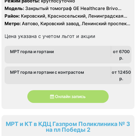
Режим работы:
круглосуточно
Модель:
Закрытый томограф GE Healthcare Brivo
MR355 1.5 Тесла, КТ General Electric Optima CT 520 16
Район:
Кировский, Красносельский, Ленинградская
срезов
область, Московский, Петродворцовый, Пушкинский
Метро:
Автово, Кировский завод, Ленинский проспект,
Московская, Проспект Ветеранов, Путиловская,
Шушары
Цена указана с учетом льгот и акции
МРТ горла и гортани
от 6700
p.
МРТ горла и гортани с контрастом
от 12450
p.
Онлайн запись
МРТ и КТ в КДЦ Газпром Поликлиника № 3
на пл Победы 2