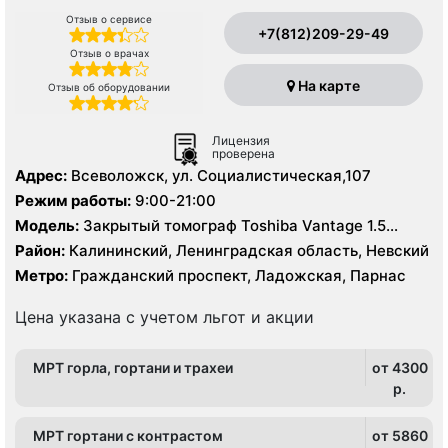
Отзыв о сервисе
+7(812)209-29-49
Отзыв о врачах
На карте
Отзыв об оборудовании
Лицензия
проверена
Адрес:
Всеволожск, ул. Социалистическая,107
Режим работы:
9:00-21:00
Модель:
Закрытый томограф Toshiba Vantage 1.5
Тесла, КТ Toshiba Alexion 16 срезов
Район:
Калининский, Ленинградская область, Невский
Метро:
Гражданский проспект, Ладожская, Парнас
Цена указана с учетом льгот и акции
МРТ горла, гортани и трахеи
от 4300
p.
МРТ гортани с контрастом
от 5860