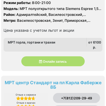
Режим работы:
8:00-21:00
Модель:
МРТ полуоткрытого типа Siemens Espree 1,5
Тесла, УЗИ
Район:
Адмиралтейский, Василеостровский,
Петроградский, Центральный
Метро:
Василеостровская, Зенит, Приморская,
Спортивная, Чкаловская
Цена указана с учетом льгот и акции
МРТ горла, гортани и трахеи
от 6100
p.
Онлайн запись
МРТ центр Стандарт на пл Карла Фаберже
8Б
Отзыв о сервисе
+7(812)209-29-49
Отзыв о врачах