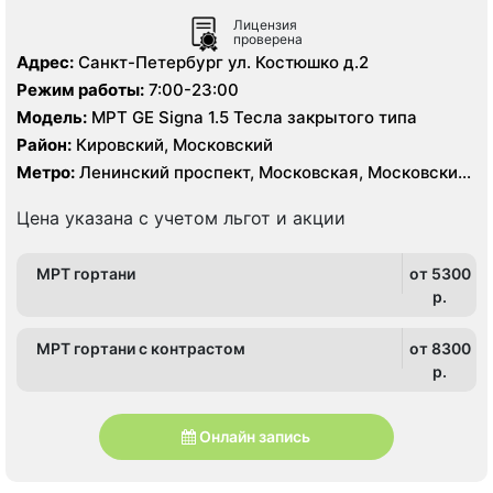
Лицензия
проверена
Адрес:
Санкт-Петербург ул. Костюшко д.2
Режим работы:
7:00-23:00
Модель:
МРТ GE Signa 1.5 Тесла закрытого типа
Район:
Кировский, Московский
Метро:
Ленинский проспект, Московская, Московские
ворота
Цена указана с учетом льгот и акции
МРТ гортани
от 5300
p.
МРТ гортани с контрастом
от 8300
p.
Онлайн запись