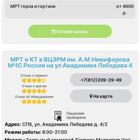
МРТ горла и гортани
от 4600
p.
Онлайн запись
МРТ и КТ в ВЦЭРМ им. А.М.Никифорова
МЧС России на ул Академика Лебедева 4
Отзыв о сервисе
+7(812)209-29-49
Отзыв о врачах
На карте
Отзыв об оборудовании
Лицензия
проверена
Адрес:
СПб, ул. Академика Лебедева д. 4/2
Режим работы:
8:00-21:00
Модель:
Закрытый томограф Siemens Magnetom Verio