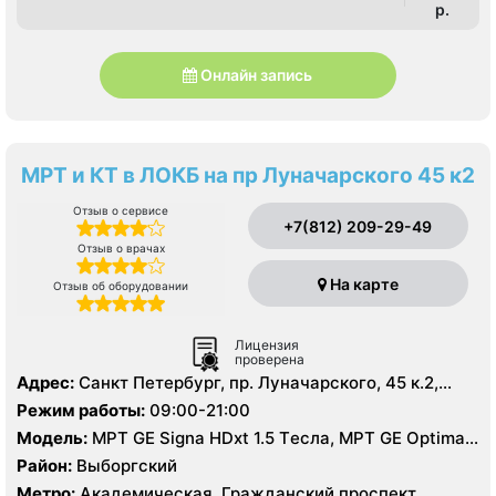
p.
Онлайн запись
МРТ и КТ в ЛОКБ на пр Луначарского 45 к2
Отзыв о сервисе
+7(812) 209-29-49
Отзыв о врачах
На карте
Отзыв об оборудовании
Лицензия
проверена
Адрес:
Санкт Петербург, пр. Луначарского, 45 к.2,
литер А
Режим работы:
09:00-21:00
Модель:
МРТ GE Signa HDxt 1.5 Tесла, МРТ GE Optima
MR 360 1.5 Tесла, KT GE Optim 64 среза, УЗИ, Рентген
Район:
Выборгский
Метро:
Академическая, Гражданский проспект,