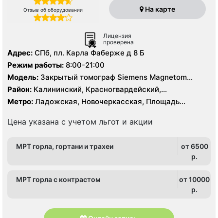
На карте
Отзыв об оборудовании
Лицензия
проверена
Адрес:
СПб, пл. Карла Фаберже д 8 Б
Режим работы:
8:00-21:00
Модель:
Закрытый томограф Siemens Magnetom
Symphony
Район:
Калининский, Красногвардейский,
Ленинградская область, Невский, Центральный
Метро:
Ладожская, Новочеркасская, Площадь
Александра Невского, Проспект Большевиков, Улица
Дыбенко
Цена указана с учетом льгот и акции
МРТ горла, гортани и трахеи
от 6500
p.
МРТ горла с контрастом
от 10000
p.