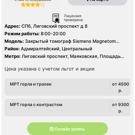
Лицензия
проверена
Адрес:
СПб, Лиговский проспект д 8
Режим работы:
8:00-20:00
Модель:
Закрытый томограф Siemens Magnetom
Essenza 1.5 Тесла, КТ Siemens Somatom Emotion 16
Район:
Адмиралтейский, Центральный
срезов
Метро:
Лиговский проспект, Маяковская, Площадь
Восстания
Цена указана с учетом льгот и акции
МРТ горла и трахеи
от 4500
p.
МРТ горла с контрастом
от 9300
p.
Онлайн запись