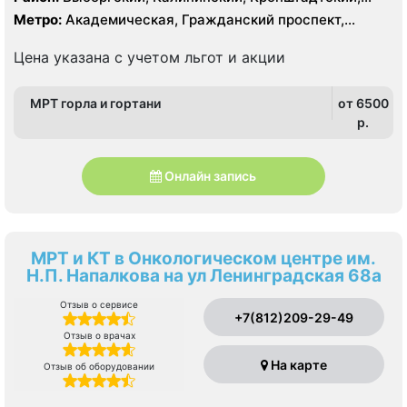
Somatom Definition 64 среза
Курортный, Ленинградская область, Приморский
Метро:
Академическая, Гражданский проспект,
Девяткино, Озерки, Парнас, Площадь Мужества,
Политехническая, Проспект Просвещения, Удельная
Цена указана с учетом льгот и акции
МРТ горла и гортани
от 6500
p.
Онлайн запись
МРТ и КТ в Онкологическом центре им.
Н.П. Напалкова на ул Ленинградская 68а
Отзыв о сервисе
+7(812)209-29-49
Отзыв о врачах
На карте
Отзыв об оборудовании