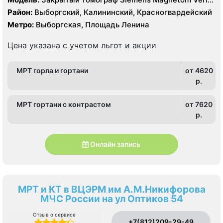
3.0 Тесла, КТ Siemens Somatom Definition 64 среза
Район:
Выборгский, Калининский, Красногвардейский
Метро:
Выборгская, Площадь Ленина
Цена указана с учетом льгот и акции
МРТ горла и гортани
от 4620
p.
МРТ гортани с контрастом
от 7620
p.
Онлайн запись
МРТ и КТ в ВЦЭРМ им А.М.Никифорова
МЧС России на ул Оптиков 54
Отзыв о сервисе
+7(812)209-29-49