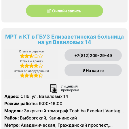
Онлайн запись
МРТ и КТ в ГБУЗ Елизаветинская больница
на ул Вавиловых 14
Отзыв о сервисе
+7(812)209-29-49
Отзыв о врачах
На карте
Отзыв об оборудовании
Лицензия
проверена
Адрес:
СПб, ул. Вавиловых,14
Режим работы:
9:00-16:00
Модель:
Закрытый томограф Toshiba Excelart Vantage
Atlas X 1.5 Тесла, КТ Toshiba Aquillion 64 среза, КТ
Район:
Выборгский, Калининский
Toshiba Aquillion 16 срезов
Метро:
Академическая, Гражданский проспект,