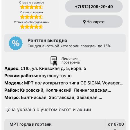
Отзыв о сервисе
+7(812)209-29-49
Отзыв о врачах
На карте
Отзыв об оборудовании
Рентген выгодно
Скидка льготной категории граждан до 15%
Лицензия
проверена
Адрес:
СПб, ул. Киевская д. 5, корп. 5
Режим работы:
круглосуточно
Модель:
МРТ полуоткрытого типа GE SIGNA Voyager
1.5 Тесла, КТ GE Revolution EVO 128 срезов, УЗИ GE
Район:
Кировский, Колпинский, Ленинградская
Logiq E9, рентген
область, Московский, Невский, Пушкинский,
Метро:
Балтийская, Заставская, Звёздная,
Фрунзенский, Центральный
Московская, Московские ворота, Обводный канал,
Парк Победы, Технологический институт,
Цена указана с учетом льгот и акции
Фрунзенская, Шушары, Электросила
МРТ горла и гортани
от 6700