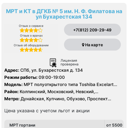
МРТ и КТ в ДГКБ № 5 им. Н. Ф. Филатова на
ул Бухарестская 134
Отзыв о сервисе
+7(812) 209-29-49
Отзыв о врачах
На карте
Отзыв об оборудовании
Лицензия
проверена
Адрес:
СПб, ул. Бухарестская д. 134
Режим работы:
09:00-19:00
Модель:
МРТ полуоткрытого типа Toshiba Excelart
Vantage Atlas 1.5Т, КТ Toshiba Aquilion Prime 160
Район:
Колпинский, Московский, Невский,
срезов, КТ Siemens Somatom 16 срезов
Фрунзенский
Метро:
Дунайская, Купчино, Обухово, Проспект
Славы, Рыбацкое, Шушары
Цена указана с учетом льгот и акции
МРТ гортани
от 5500