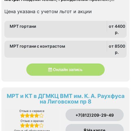
Озерки, Площадь Мужества, Проспект Просвещения
Цена указана с учетом льгот и акции
МРТ гортани
от 4400
p.
МРТ гортани с контрастом
от 8500
p.
Онлайн запись
МРТ и КТ в ДГМКЦ ВМТ им. К. А. Раухфуса
на Лиговском пр 8
Отзыв о сервисе
+7(812)209-29-49
Отзыв о врачах
На карте
Отзыв об оборудовании