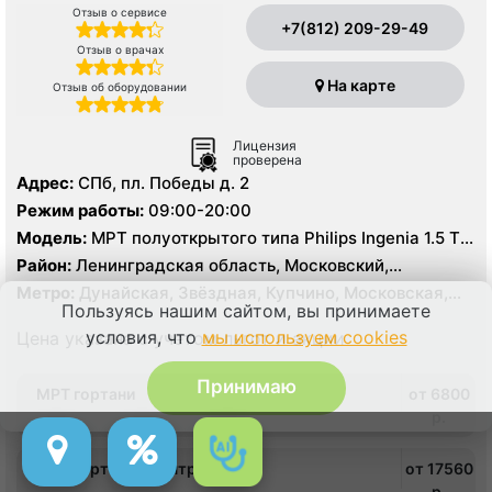
Отзыв о сервисе
+7(812) 209-29-49
Отзыв о врачах
На карте
Отзыв об оборудовании
Лицензия
проверена
Адрес:
СПб, пл. Победы д. 2
Режим работы:
09:00-20:00
Модель:
МРТ полуоткрытого типа Philips Ingenia 1.5 Т,
КТ TOSHIBA Aquilion One 640 срезов, УЗИ
Район:
Ленинградская область, Московский,
Пушкинский, Фрунзенский
Метро:
Дунайская, Звёздная, Купчино, Московская,
Пользуясь нашим сайтом, вы принимаете
Парк Победы, Шушары
условия, что
мы используем cookies
Цена указана с учетом льгот и акции
Принимаю
МРТ гортани
от 6800
p.
МРТ гортани с контрастом
от 17560
p.