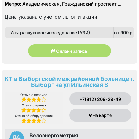
экспертного класса, рентген
Метро:
Академическая, Гражданский проспект,
Девяткино, Озерки, Парнас, Площадь Мужества,
Политехническая, Проспект Просвещения
Цена указана с учетом льгот и акции
Ультразвуковое исследование (УЗИ)
от 900 p.
Онлайн запись
КТ в Выборгской межрайонной больнице г.
Выборг на ул Ильинская 8
Отзыв о сервисе
+7(812) 209-29-49
Отзыв о врачах
На карте
Отзыв об оборудовании
Велоэнергометрия