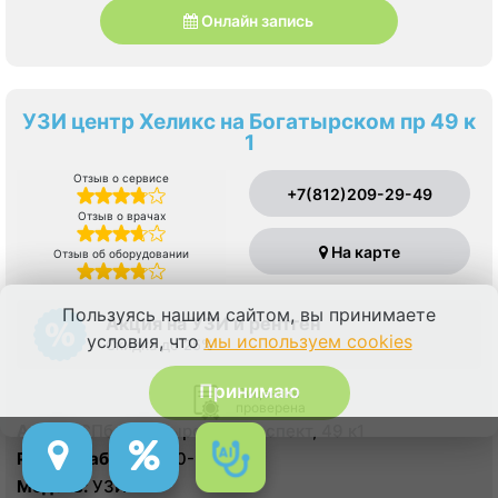
Онлайн запись
УЗИ центр Хеликс на Богатырском пр 49 к
1
Отзыв о сервисе
+7(812)209-29-49
Отзыв о врачах
На карте
Отзыв об оборудовании
Пользуясь нашим сайтом, вы принимаете
Акция на УЗИ и рентген
условия, что
мы используем cookies
Скидка до 25%
Принимаю
Лицензия
проверена
Адрес:
СПб, Богатырский проспект, 49 к1
Режим работы:
8:00-22:00
Модель:
УЗИ