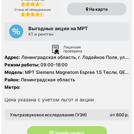
На карте
Отзыв об оборудовании
Выгодные акции на МРТ
КТ и рентген
Лицензия
проверена
Адрес:
Ленинградская область, г. Лодейное Поле, ул.
Гагарина, д. 1
Режим работы:
09:00-18:00
Модель:
МРТ Siemens Magnetom Espree 1.5 Tесли, GE
BrightSpeed 16 срезов, УЗИ аппарат, Рентген
Район:
Ленинградская область
Метро:
Цена указана с учетом льгот и акции
Ультразвуковое исследование (УЗИ)
от 800 p.
Онлайн запись