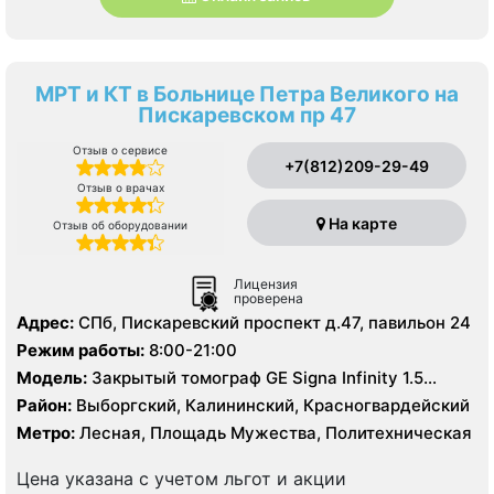
МРТ и КТ в Больнице Петра Великого на
Пискаревском пр 47
Отзыв о сервисе
+7(812)209-29-49
Отзыв о врачах
На карте
Отзыв об оборудовании
Лицензия
проверена
Адрес:
СПб, Пискаревский проспект д.47, павильон 24
Режим работы:
8:00-21:00
Модель:
Закрытый томограф GE Signa Infinity 1.5
Тесла, КТ Toshiba Aguilion 64 среза, УЗИ
Район:
Выборгский, Калининский, Красногвардейский
Метро:
Лесная, Площадь Мужества, Политехническая
Цена указана с учетом льгот и акции