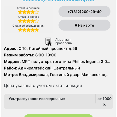
Отзыв о сервисе
+7(812)209-29-49
Отзыв о врачах
На карте
Отзыв об оборудовании
Лицензия
проверена
Адрес:
СПб, Литейный проспект д.56
Режим работы:
8:00-19:00
Модель:
МРТ полуоткрытого типа Philips Ingenia 3.0
Тесла, МРТ Siemens Avanto 1,5 Тесла, КТ Siemens
Район:
Адмиралтейский, Центральный
Somatom Definition AS64 64 среза, Siemens Somatom
Метро:
Владимирская, Гостиный двор, Маяковская,
Emotion 16 срезов
Площадь Ленина, Чернышевская
Цена указана с учетом льгот и акции
Ультразвуковое исследование
от 1000
p.