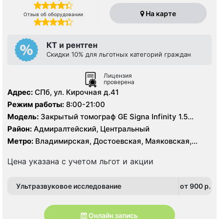
На карте
Отзыв об оборудовании
КТ и рентген
Скидки 10% для льготных категорий граждан
Лицензия
проверена
Адрес:
СПб, ул. Кирочная д.41
Режим работы:
8:00-21:00
Модель:
Закрытый томограф GE Signa Infinity 1.5
Тесла, КТ Toshiba Aquilion 64 среза
Район:
Адмиралтейский, Центральный
Метро:
Владимирская, Достоевская, Маяковская,
Площадь Восстания, Чернышевская
Цена указана с учетом льгот и акции
Ультразвуковое исследование
от 900 p.
Онлайн запись