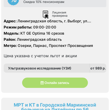
Скидка 10% пенсионерам
Лицензия
проверена
Адрес:
Ленинградская область, г. Выборг, ул.
Ильинская, д.8.
Режим работы:
09:00-20:00
Модель:
КТ GE Optima 16 срезов
Район:
Ленинградская область
Метро:
Озерки, Парнас, Проспект Просвещения
Цена указана с учетом льгот и акции
Ультразвуковое исследование (УЗИ)
от 989 p.
Онлайн запись
МРТ и КТ в Городской Мариинской
больнице на Литейном пр 56