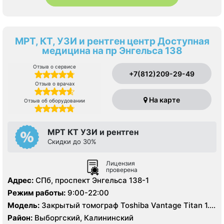
МРТ, КТ, УЗИ и рентген центр Доступная
медицина на пр Энгельса 138
Отзыв о сервисе
+7(812)209-29-49
Отзыв о врачах
На карте
Отзыв об оборудовании
МРТ КТ УЗИ и рентген
Скидки до 30%
Лицензия
проверена
Адрес:
СПб, проспект Энгельса 138-1
Режим работы:
9:00-22:00
Модель:
Закрытый томограф Toshiba Vantage Titan 1.5
Тесла, КТ Toshiba Aquilion CX 64 среза, УЗИ
Район:
Выборгский, Калининский