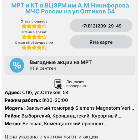
МРТ и КТ в ВЦЭРМ им А.М.Никифорова
МЧС России на ул Оптиков 54
Отзыв о сервисе
+7(812)209-29-49
Отзыв о врачах
На карте
Отзыв об оборудовании
Выгодные акции на МРТ
КТ и рентген
Лицензия
проверена
Адрес:
СПб, ул.Оптиков, 54
Режим работы:
8:00-20:00
Модель:
Закрытый томограф Siemens Magnetom Verio
1.5 Тесла, КТ Siemens 64 среза
Район:
Выборгский, Кронштадтский, Курортный,
Ленинградская область, Приморский
Метро:
Беговая, Комендантский проспект,
Пионерская, Старая Деревня
Цена указана с учетом льгот и акции