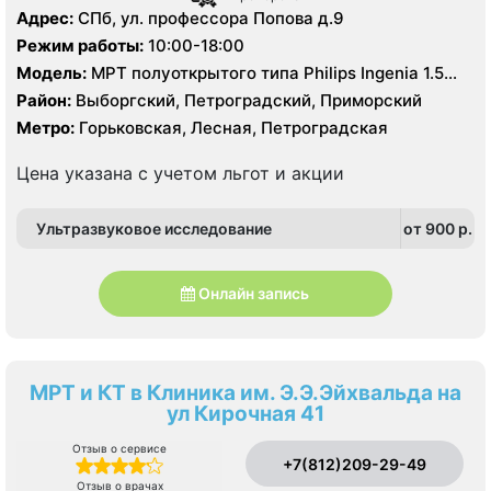
Адрес:
СПб, ул. профессора Попова д.9
Режим работы:
10:00-18:00
Модель:
МРТ полуоткрытого типа Philips Ingenia 1.5
Тесла, КТ Philips Ingenuity 128 срезов
Район:
Выборгский, Петроградский, Приморский
Метро:
Горьковская, Лесная, Петроградская
Цена указана с учетом льгот и акции
Ультразвуковое исследование
от 900 p.
Онлайн запись
МРТ и КТ в Клиника им. Э.Э.Эйхвальда на
ул Кирочная 41
Отзыв о сервисе
+7(812)209-29-49
Отзыв о врачах