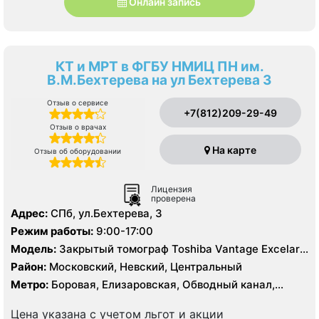
Онлайн запись
КТ и МРТ в ФГБУ НМИЦ ПН им.
В.М.Бехтерева на ул Бехтерева 3
Отзыв о сервисе
+7(812)209-29-49
Отзыв о врачах
На карте
Отзыв об оборудовании
Лицензия
проверена
Адрес:
СПб, ул.Бехтерева, 3
Режим работы:
9:00-17:00
Модель:
Закрытый томограф Toshiba Vantage Excelart
XGV 1.5 Тесла, КТ Philips BRILLIANCE 64 среза, УЗИ
Район:
Московский, Невский, Центральный
Метро:
Боровая, Елизаровская, Обводный канал,
Площадь Александра Невского
Цена указана с учетом льгот и акции