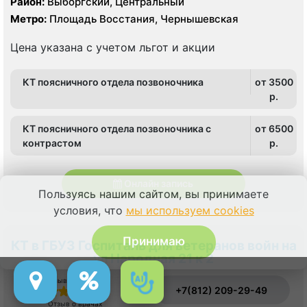
Район:
Выборгский, Центральный
Метро:
Площадь Восстания, Чернышевская
Цена указана с учетом льгот и акции
КТ поясничного отдела позвоночника
от 3500
p.
КТ поясничного отдела позвоночника с
от 6500
контрастом
p.
Онлайн запись
Пользуясь нашим сайтом, вы принимаете
условия, что
мы используем cookies
Принимаю
КТ в ГБУЗ Госпиталь для ветеранов войн на
ул Народная 21 к 2
Отзыв о сервисе
+7(812) 209-29-49
Отзыв о врачах