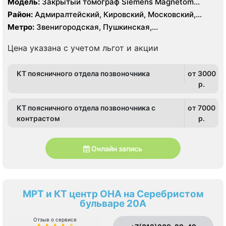
Модель:
Закрытый томограф Siemens Magnetom
Symphony 1.5 Тесла, КТ Siemens Somatom Emotion 16
Район:
Адмиралтейский, Кировский, Московский,
срезов
Центральный
Метро:
Звенигородская, Пушкинская,
Технологический институт, Фрунзенская
Цена указана с учетом льгот и акции
КТ поясничного отдела позвоночника
от 3000
p.
КТ поясничного отдела позвоночника с
от 7000
контрастом
p.
Онлайн запись
МРТ и КТ центр ОНА на Серебристом
бульваре 20А
Отзыв о сервисе