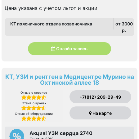
Спортивная, Старая Деревня, Чёрная речка,
Чкаловская
Цена указана с учетом льгот и акции
КТ поясничного отдела позвоночника
от 3000
p.
Онлайн запись
КТ, УЗИ и рентген в Медицентре Мурино на
Охтинской аллее 18
Отзыв о сервисе
+7(812) 209-29-49
Отзыв о врачах
На карте
Отзыв об оборудовании
Акция! УЗИ сердца 2740
Скидка 20%