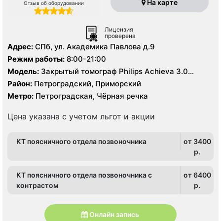
На карте
Отзыв об оборудовании
Лицензия
проверена
Адрес:
СПб, ул. Академика Павлова д.9
Режим работы:
8:00-21:00
Модель:
Закрытый томограф Philips Achieva 3.0
Тесла, КТ Philips Gemini TF Base 16 срезов
Район:
Петроградский, Приморский
Метро:
Петроградская, Чёрная речка
Цена указана с учетом льгот и акции
КТ поясничного отдела позвоночника
от 3400
p.
КТ поясничного отдела позвоночника с
от 6400
контрастом
p.
Онлайн запись