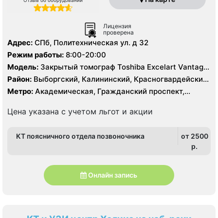
Лицензия
проверена
Адрес:
СПб, Политехническая ул. д 32
Режим работы:
8:00-20:00
Модель:
Закрытый томограф Toshiba Excelart Vantage
1.5 Тесла, КТ Toshiba Aquilion 32 среза, КТ Toshiba
Район:
Выборгский, Калининский, Красногвардейский,
Prime 160 срезов
Приморский
Метро:
Академическая, Гражданский проспект,
Девяткино, Лесная, Озерки, Парнас, Пионерская,
Площадь Мужества, Политехническая, Проспект
Цена указана с учетом льгот и акции
Просвещения
КТ поясничного отдела позвоночника
от 2500
p.
Онлайн запись