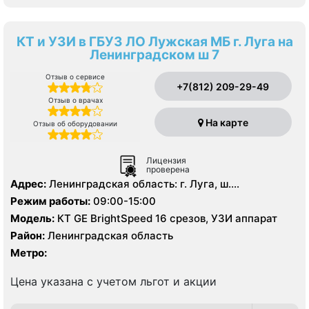
КТ и УЗИ в ГБУЗ ЛО Лужская МБ г. Луга на
Ленинградском ш 7
Отзыв о сервисе
+7(812) 209-29-49
Отзыв о врачах
На карте
Отзыв об оборудовании
Лицензия
проверена
Адрес:
Ленинградская область: г. Луга, ш.
Ленинградское д. 7
Режим работы:
09:00-15:00
Модель:
КТ GE BrightSpeed 16 срезов, УЗИ аппарат
Район:
Ленинградская область
Метро:
Цена указана с учетом льгот и акции