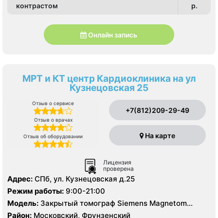
контрастом
p.
Онлайн запись
МРТ и КТ центр Кардиоклиника на ул
Кузнецовская 25
Отзыв о сервисе
+7(812)209-29-49
Отзыв о врачах
На карте
Отзыв об оборудовании
Лицензия
проверена
Адрес:
СПб, ул. Кузнецовская д.25
Режим работы:
9:00-21:00
Модель:
Закрытый томограф Siemens Magnetom
Avanto 1.5 Тесла, КТ Siemens Somatom Perspective 64
Район:
Московский, Фрунзенский