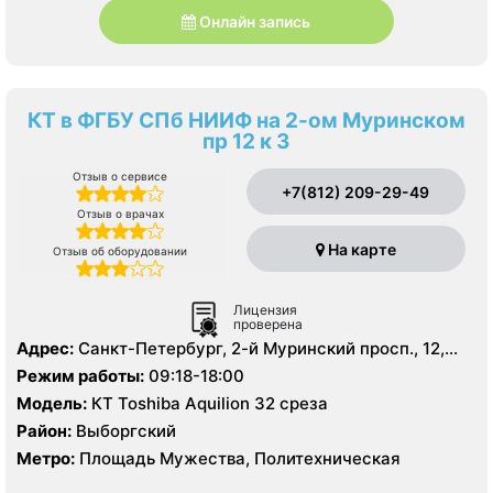
Онлайн запись
КТ в ФГБУ СПб НИИФ на 2-ом Муринском
пр 12 к 3
Отзыв о сервисе
+7(812) 209-29-49
Отзыв о врачах
На карте
Отзыв об оборудовании
Лицензия
проверена
Адрес:
Санкт-Петербург, 2-й Муринский просп., 12,
корп. 3
Режим работы:
09:18-18:00
Модель:
КТ Toshiba Aquilion 32 среза
Район:
Выборгский
Метро:
Площадь Мужества, Политехническая