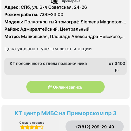
проверена
Адрес:
СПб, ул. 6-я Советская, 24-26
Режим работы:
7:00-23:00
Модель:
Полуоткрытый томограф Siemens Magnetom
Vida 3T, Закрытый томограф Siemens Magnetom
Район:
Адмиралтейский, Центральный
Essenza 1.5 Тесла, КТ Siemens Sensation 16 срезов
Метро:
Маяковская, Площадь Александра Невского,
Площадь Восстания, Чернышевская
Цена указана с учетом льгот и акции
КТ поясничного отдела позвоночника
от 3400
p.
Онлайн запись
КТ центр МИБС на Приморском пр 3
Отзыв о сервисе
+7(812) 209-29-49