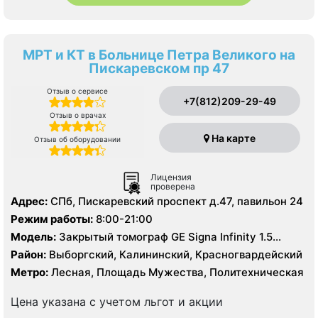
МРТ и КТ в Больнице Петра Великого на
Пискаревском пр 47
Отзыв о сервисе
+7(812)209-29-49
Отзыв о врачах
На карте
Отзыв об оборудовании
Лицензия
проверена
Адрес:
СПб, Пискаревский проспект д.47, павильон 24
Режим работы:
8:00-21:00
Модель:
Закрытый томограф GE Signa Infinity 1.5
Тесла, КТ Toshiba Aguilion 64 среза, УЗИ
Район:
Выборгский, Калининский, Красногвардейский
Метро:
Лесная, Площадь Мужества, Политехническая
Цена указана с учетом льгот и акции