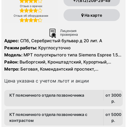
+7(812)209-29-49
Отзыв о врачах
На карте
Отзыв об оборудовании
Лицензия
проверена
Адрес:
СПб, Серебристый бульвар д 20 лит. А
Режим работы:
Круглосуточно
Модель:
МРТ полуоткрытого типа Siemens Espree 1.5
Тесла, КТ Siemens Somatom Emotion 16 срезов
Район:
Выборгский, Кронштадтский, Курортный,
Ленинградская область, Приморский
Метро:
Беговая, Комендантский проспект,
Пионерская, Площадь Мужества, Старая Деревня,
Удельная, Чёрная речка
Цена указана с учетом льгот и акции
КТ поясничного отдела позвоночника
от 3000
p.
КТ поясничного отдела позвоночника с
от 5000
контрастом
p.