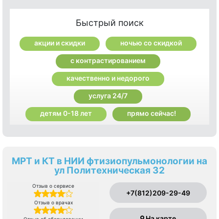
Быстрый поиск
акции и скидки
ночью со скидкой
с контрастированием
качественно и недорого
услуга 24/7
детям 0-18 лет
прямо сейчас!
МРТ и КТ в НИИ фтизиопульмонологии на
ул Политехническая 32
Отзыв о сервисе
+7(812)209-29-49
Отзыв о врачах
На карте
Отзыв об оборудовании