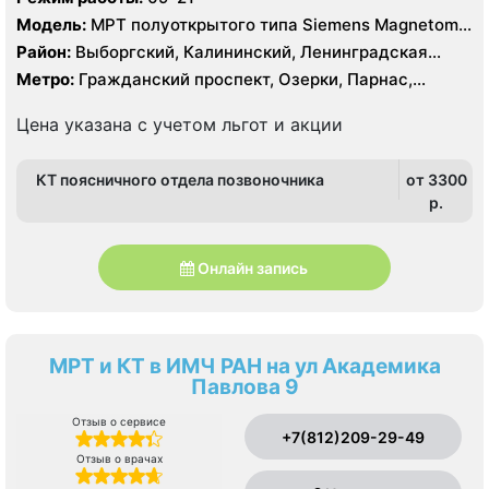
Модель:
МРТ полуоткрытого типа Siemens Magnetom
Espree 1.5 Тесла, КТ Siemens SOMATOM Definition 16
Район:
Выборгский, Калининский, Ленинградская
срезов, КТ Siemens SOMATOM Definition AS 64 среза
область, Приморский
Метро:
Гражданский проспект, Озерки, Парнас,
Проспект Просвещения
Цена указана с учетом льгот и акции
КТ поясничного отдела позвоночника
от 3300
p.
Онлайн запись
МРТ и КТ в ИМЧ РАН на ул Академика
Павлова 9
Отзыв о сервисе
+7(812)209-29-49
Отзыв о врачах