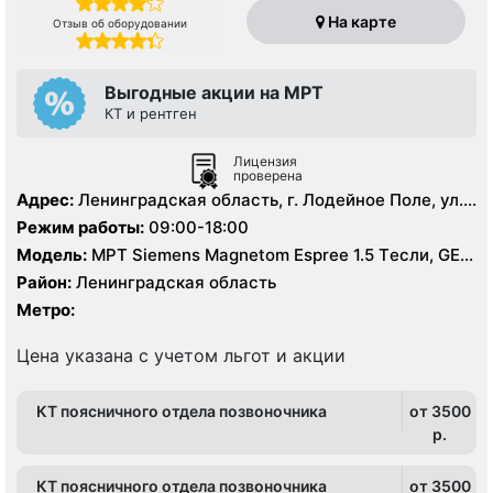
На карте
Отзыв об оборудовании
Выгодные акции на МРТ
КТ и рентген
Лицензия
проверена
Адрес:
Ленинградская область, г. Лодейное Поле, ул.
Гагарина, д. 1
Режим работы:
09:00-18:00
Модель:
МРТ Siemens Magnetom Espree 1.5 Tесли, GE
BrightSpeed 16 срезов, УЗИ аппарат, Рентген
Район:
Ленинградская область
Метро:
Цена указана с учетом льгот и акции
КТ поясничного отдела позвоночника
от 3500
p.
КТ поясничного отдела позвоночника
от 3500