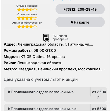
Отзыв о сервисе
+7(812) 209-29-49
Отзыв о врачах
На карте
Отзыв об оборудовании
Лицензия
проверена
Адрес:
Ленинградская область, г. Гатчина, ул.
Урицкого д. 1
Режим работы:
09:00-21:00
Модель:
КТ GE Optima 16 срезов
Район:
Ленинградская область
Метро:
Звёздная, Ленинский проспект, Московская,
Проспект Ветеранов
Цена указана с учетом льгот и акции
КТ поясничного отдела позвоночника
от 3500
p.
КТ поясничного отдела позвоночника с
от 5500