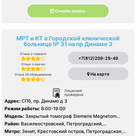
Онлайн запись
МРТ и КТ в Городской клинической
больнице № 31 на пр Динамо 3
Отзыв о сервисе
+7(812)209-29-49
Отзыв о врачах
На карте
Отзыв об оборудовании
Лицензия
проверена
Адрес:
СПб, пр. Динамо д 3
Режим работы:
8:00-19:00
Модель:
Закрытый томограф Siemens Magnetom
Essenza 1.5 Тесла, КТ Aquilion 64 фирмы Toshiba 64
Район:
Василеостровский, Петроградский,
среза
Приморский
Метро:
Зенит, Крестовский остров, Петроградская,