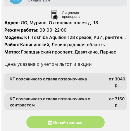
Лицензия
проверена
Адрес:
ЛО, Мурино, Охтинская аллея д. 18
Режим работы:
09:00-22:00
Модель:
КТ Toshiba Aquilion 128 срезов, УЗИ, рентген
цифровой
Район:
Калининский, Ленинградская область
Метро:
Гражданский проспект, Девяткино, Парнас
Цена указана с учетом льгот и акции
КТ поясничного отдела позвоночника
от 3040
p.
КТ поясничного отдела позвоночника с
от 7150
контрастом
p.
Онлайн запись