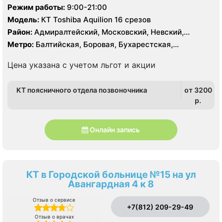
Режим работы:
9:00-21:00
Модель:
КТ Toshiba Aquilion 16 срезов
Район:
Адмиралтейский, Московский, Невский,
Фрунзенский, Центральный
Метро:
Балтийская, Боровая, Бухарестская,
Волковская, Звенигородская, Лиговский проспект,
Обводный канал, Пушкинская
Цена указана с учетом льгот и акции
КТ поясничного отдела позвоночника
от 3200
p.
Онлайн запись
КТ в Городской больнице №15 на ул
Авангардная 4 к 8
Отзыв о сервисе
+7(812) 209-29-49
Отзыв о врачах