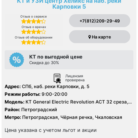
КТ и УЗИ центр Хеликс на наб. реки
Карповки 5
Отзыв о сервисе
+7(812)209-29-49
Отзыв о врачах
На карте
Отзыв об оборудовании
КТ по выгодной цене
Скидка до 30%
Лицензия
проверена
Адрес:
СПб, наб. реки Карповки, д. 5
Режим работы:
9:00-20:00
Модель:
КТ General Electric Revolution ACT 32 среза,
УЗИ
Район:
Петроградский
Метро:
Петроградская, Чёрная речка, Чкаловская
Цена указана с учетом льгот и акции