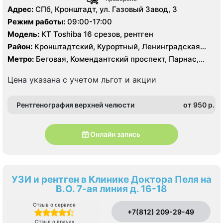
Адрес:
СПб, Кронштадт, ул. Газовый Завод, 3
Режим работы:
09:00-17:00
Модель:
КТ Toshiba 16 срезов, рентген
Район:
Кронштадтский, Курортный, Ленинградская
область, Приморский
Метро:
Беговая, Комендантский проспект, Парнас,
Старая Деревня, Чёрная речка
Цена указана с учетом льгот и акции
Рентгенография верхней челюсти
от 950 p.
Онлайн запись
УЗИ и рентген в Клинике Доктора Пеля на
В.О. 7-ая линия д. 16-18
Отзыв о сервисе
+7(812) 209-29-49
Отзыв о врачах