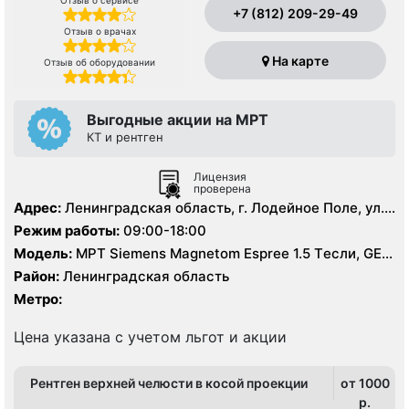
Отзыв о сервисе
+7 (812) 209-29-49
Отзыв о врачах
На карте
Отзыв об оборудовании
Выгодные акции на МРТ
КТ и рентген
Лицензия
проверена
Адрес:
Ленинградская область, г. Лодейное Поле, ул.
Гагарина, д. 1
Режим работы:
09:00-18:00
Модель:
МРТ Siemens Magnetom Espree 1.5 Tесли, GE
BrightSpeed 16 срезов, УЗИ аппарат, Рентген
Район:
Ленинградская область
Метро:
Цена указана с учетом льгот и акции
Рентген верхней челюсти в косой проекции
от 1000
p.