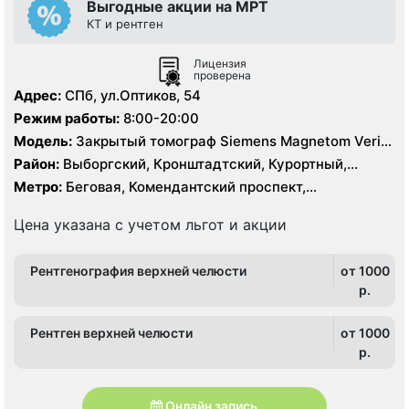
Выгодные акции на МРТ
КТ и рентген
Лицензия
проверена
Адрес:
СПб, ул.Оптиков, 54
Режим работы:
8:00-20:00
Модель:
Закрытый томограф Siemens Magnetom Verio
1.5 Тесла, КТ Siemens 64 среза
Район:
Выборгский, Кронштадтский, Курортный,
Ленинградская область, Приморский
Метро:
Беговая, Комендантский проспект,
Пионерская, Старая Деревня
Цена указана с учетом льгот и акции
Рентгенография верхней челюсти
от 1000
p.
Рентген верхней челюсти
от 1000
p.
Онлайн запись