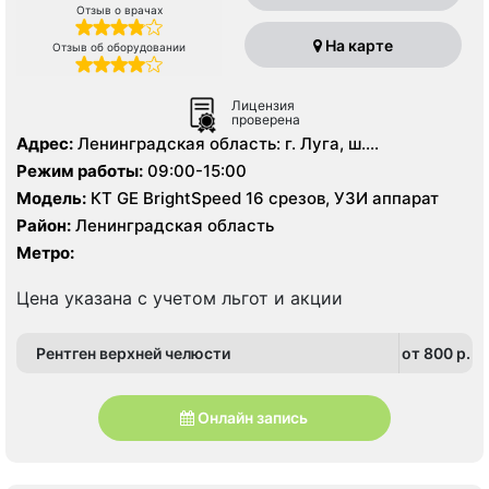
Отзыв о врачах
На карте
Отзыв об оборудовании
Лицензия
проверена
Адрес:
Ленинградская область: г. Луга, ш.
Ленинградское д. 7
Режим работы:
09:00-15:00
Модель:
КТ GE BrightSpeed 16 срезов, УЗИ аппарат
Район:
Ленинградская область
Метро:
Цена указана с учетом льгот и акции
Рентген верхней челюсти
от 800 p.
Онлайн запись