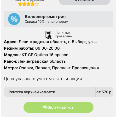
Велоэнергометрия
Скидка 10% пенсионерам
Лицензия
проверена
Адрес:
Ленинградская область, г. Выборг, ул.
Ильинская, д.8.
Режим работы:
09:00-20:00
Модель:
КТ GE Optima 16 срезов
Район:
Ленинградская область
Метро:
Озерки, Парнас, Проспект Просвещения
Цена указана с учетом льгот и акции
Рентген верхней челюсти
от 570 p.
Онлайн запись