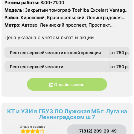
Режим работы:
8:00-21:00
Модель:
Закрытый томограф Toshiba Excelart Vantage
1.5 Тесла
Район:
Кировский, Красносельский, Ленинградская
область, Московский, Петродворцовый
Метро:
Автово, Ленинский проспект, Проспект
Ветеранов
Цена указана с учетом льгот и акции
Рентген верхней челюсти в косой проекции
от 750 p.
Рентген верхней челюсти
от 750 p.
Онлайн запись
КТ и УЗИ в ГБУЗ ЛО Лужская МБ г. Луга на
Ленинградском ш 7
Отзыв о сервисе
+7(812) 209-29-49