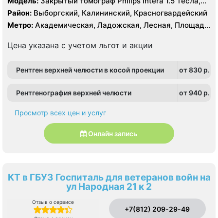
Модель:
Закрытый томограф Philips intera 1.5 Тесла,
КТ Siemens Somatom Emotion 16 срезов
Район:
Выборгский, Калининский, Красногвардейский
Метро:
Академическая, Ладожская, Лесная, Площадь
Ленина, Площадь Мужества
Цена указана с учетом льгот и акции
Рентген верхней челюсти в косой проекции
от 830 p.
Рентгенография верхней челюсти
от 940 p.
Просмотр всех цен и услуг
Онлайн запись
КТ в ГБУЗ Госпиталь для ветеранов войн на
ул Народная 21 к 2
Отзыв о сервисе
+7(812) 209-29-49