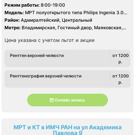
Режим работы:
8:00-19:00
Модель:
МРТ полуоткрытого типа Philips Ingenia 3.0
Тесла, МРТ Siemens Avanto 1,5 Тесла, КТ Siemens
Район:
Адмиралтейский, Центральный
Somatom Definition AS64 64 среза, Siemens Somatom
Метро:
Владимирская, Гостиный двор, Маяковская,
Emotion 16 срезов
Площадь Ленина, Чернышевская
Цена указана с учетом льгот и акции
Рентген верхней челюсти
от 1200
p.
Рентгенография верхней челюсти
от 1200
p.
Онлайн запись
МРТ и КТ в ИМЧ РАН на ул Академика
Павлова 9