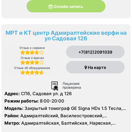
Онлайн запись
МРТ и КТ центр Адмиралтейские верфи на
ул Садовая 126
Отзыв о сервисе
+7(812)2091039
Отзыв о врачах
На карте
Отзыв об оборудовании
Лицензия
проверена
Адрес:
СПб, Садовая ул. д 126
Режим работы:
8:00-20:00
Модель:
Закрытый томограф GE Signa HDx 1.5 Тесла,
КТ Aquilion PRIME Toshiba Medical System Corporation
Район:
Адмиралтейский, Василеостровский,
160 срезов
Кировский, Центральный
Метро:
Адмиралтейская, Балтийская, Нарвская,
Садовая, Сенная площадь, Спасская, Театральная