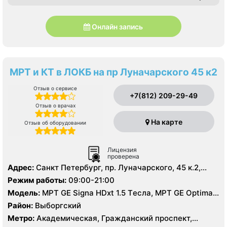
Онлайн запись
МРТ и КТ в ЛОКБ на пр Луначарского 45 к2
Отзыв о сервисе
+7(812) 209-29-49
Отзыв о врачах
На карте
Отзыв об оборудовании
Лицензия
проверена
Адрес:
Санкт Петербург, пр. Луначарского, 45 к.2,
литер А
Режим работы:
09:00-21:00
Модель:
МРТ GE Signa HDxt 1.5 Tесла, МРТ GE Optima
MR 360 1.5 Tесла, KT GE Optim 64 среза, УЗИ, Рентген
Район:
Выборгский
Метро:
Академическая, Гражданский проспект,