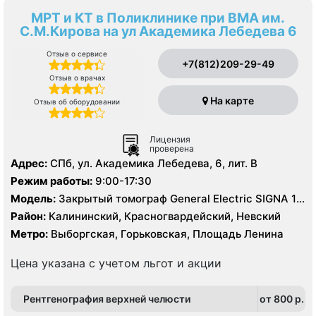
МРТ и КТ в Поликлинике при ВМА им.
С.М.Кирова на ул Академика Лебедева 6
Отзыв о сервисе
+7(812)209-29-49
Отзыв о врачах
На карте
Отзыв об оборудовании
Лицензия
проверена
Адрес:
СПб, ул. Академика Лебедева, 6, лит. В
Режим работы:
9:00-17:30
Модель:
Закрытый томограф General Electric SIGNA 1.5
Тесла, КТ General Electric 16 срезов, УЗИ
Район:
Калининский, Красногвардейский, Невский
Метро:
Выборгская, Горьковская, Площадь Ленина
Цена указана с учетом льгот и акции
Рентгенография верхней челюсти
от 800 p.