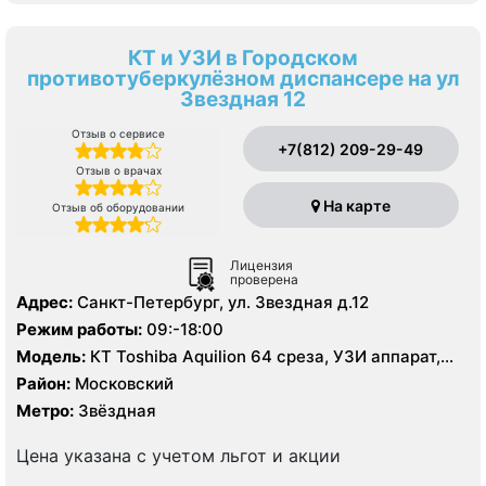
КТ и УЗИ в Городском
противотуберкулёзном диспансере на ул
Звездная 12
Отзыв о сервисе
+7(812) 209-29-49
Отзыв о врачах
На карте
Отзыв об оборудовании
Лицензия
проверена
Адрес:
Санкт-Петербург, ул. Звездная д.12
Режим работы:
09:-18:00
Модель:
КТ Toshiba Aquilion 64 среза, УЗИ аппарат,
рентген
Район:
Московский
Метро:
Звёздная
Цена указана с учетом льгот и акции