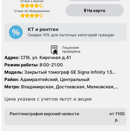
Отзыв о врачах
На карте
Отзыв об оборудовании
КТ и рентген
Скидки 10% для льготных категорий граждан
Лицензия
проверена
Адрес:
СПб, ул. Кирочная д.41
Режим работы:
8:00-21:00
Модель:
Закрытый томограф GE Signa Infinity 1.5
Тесла, КТ Toshiba Aquilion 64 среза
Район:
Адмиралтейский, Центральный
Метро:
Владимирская, Достоевская, Маяковская,
Площадь Восстания, Чернышевская
Цена указана с учетом льгот и акции
Рентгенография верхней челюсти
от 1100
p.