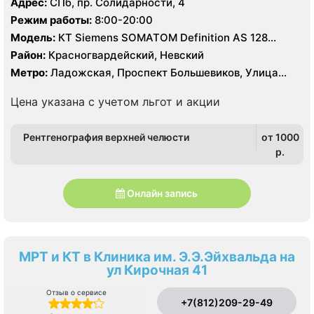
Адрес:
СПб, пр. Солидарности, 4
Режим работы:
8:00-20:00
Модель:
КТ Siemens SOMATOM Definition AS 128
срезов, КТ Toshiba Aquilion 16 срезов
Район:
Красногвардейский, Невский
Метро:
Ладожская, Проспект Большевиков, Улица
Дыбенко
Цена указана с учетом льгот и акции
Рентгенография верхней челюсти
от 1000
p.
Онлайн запись
МРТ и КТ в Клиника им. Э.Э.Эйхвальда на
ул Кирочная 41
Отзыв о сервисе
+7(812)209-29-49