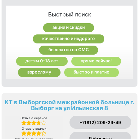
Быстрый поиск
акции и скидки
качественно и недорого
бесплатно по ОМС
детям 0-18 лет
прямо сейчас!
взрослому
быстро и платно
КТ в Выборгской межрайонной больнице г.
Выборг на ул Ильинская 8
Отзыв о сервисе
+7(812) 209-29-49
Отзыв о врачах
На карте
Отзыв об оборудовании