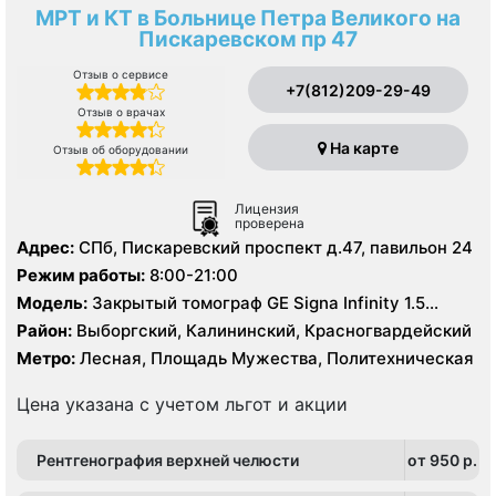
МРТ и КТ в Больнице Петра Великого на
Пискаревском пр 47
Отзыв о сервисе
+7(812)209-29-49
Отзыв о врачах
На карте
Отзыв об оборудовании
Лицензия
проверена
Адрес:
СПб, Пискаревский проспект д.47, павильон 24
Режим работы:
8:00-21:00
Модель:
Закрытый томограф GE Signa Infinity 1.5
Тесла, КТ Toshiba Aguilion 64 среза, УЗИ
Район:
Выборгский, Калининский, Красногвардейский
Метро:
Лесная, Площадь Мужества, Политехническая
Цена указана с учетом льгот и акции
Рентгенография верхней челюсти
от 950 p.