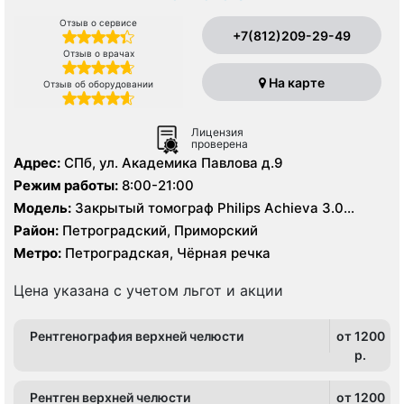
Отзыв о сервисе
+7(812)209-29-49
Отзыв о врачах
На карте
Отзыв об оборудовании
Лицензия
проверена
Адрес:
СПб, ул. Академика Павлова д.9
Режим работы:
8:00-21:00
Модель:
Закрытый томограф Philips Achieva 3.0
Тесла, КТ Philips Gemini TF Base 16 срезов
Район:
Петроградский, Приморский
Метро:
Петроградская, Чёрная речка
Цена указана с учетом льгот и акции
Рентгенография верхней челюсти
от 1200
p.
Рентген верхней челюсти
от 1200