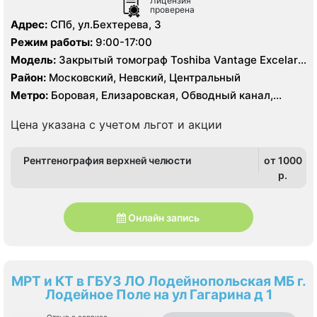
Лицензия
проверена
Адрес:
СПб, ул.Бехтерева, 3
Режим работы:
9:00-17:00
Модель:
Закрытый томограф Toshiba Vantage Excelart
XGV 1.5 Тесла, КТ Philips BRILLIANCE 64 среза, УЗИ
Район:
Московский, Невский, Центральный
Метро:
Боровая, Елизаровская, Обводный канал,
Площадь Александра Невского
Цена указана с учетом льгот и акции
Рентгенография верхней челюсти
от 1000
p.
Онлайн запись
МРТ и КТ в ГБУЗ ЛО Лодейнопольская МБ г.
Лодейное Поле на ул Гагарина д 1