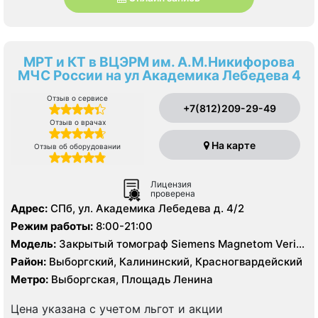
МРТ и КТ в ВЦЭРМ им. А.М.Никифорова
МЧС России на ул Академика Лебедева 4
Отзыв о сервисе
+7(812)209-29-49
Отзыв о врачах
На карте
Отзыв об оборудовании
Лицензия
проверена
Адрес:
СПб, ул. Академика Лебедева д. 4/2
Режим работы:
8:00-21:00
Модель:
Закрытый томограф Siemens Magnetom Verio
3.0 Тесла, КТ Siemens Somatom Definition 64 среза
Район:
Выборгский, Калининский, Красногвардейский
Метро:
Выборгская, Площадь Ленина
Цена указана с учетом льгот и акции