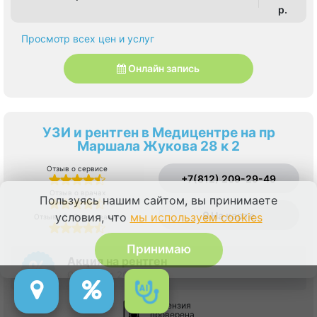
p.
Просмотр всех цен и услуг
Онлайн запись
УЗИ и рентген в Медицентре на пр
Маршала Жукова 28 к 2
Отзыв о сервисе
+7(812) 209-29-49
Отзыв о врачах
Пользуясь нашим сайтом, вы принимаете
На карте
условия, что
мы используем cookies
Отзыв об оборудовании
Принимаю
Акция на рентген
Скидка до 20%
Лицензия
проверена