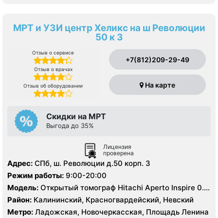
МРТ и УЗИ центр Хеликс на ш Революции
50 к 3
Отзыв о сервисе
+7(812)209-29-49
Отзыв о врачах
На карте
Отзыв об оборудовании
Скидки на МРТ
Выгода до 35%
Лицензия
проверена
Адрес:
СПб, ш. Революции д.50 корп. 3
Режим работы:
9:00-20:00
Модель:
Открытый томограф Hitachi Aperto Inspire 0.4
Тесла, УЗИ
Район:
Калининский, Красногвардейский, Невский
Метро:
Ладожская, Новочеркасская, Площадь Ленина