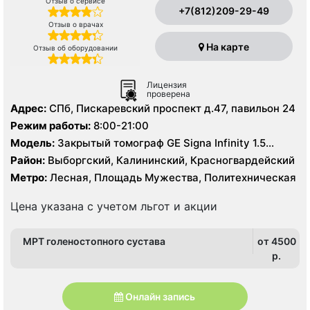
Отзыв о сервисе
+7(812)209-29-49
Отзыв о врачах
На карте
Отзыв об оборудовании
Лицензия
проверена
Адрес:
СПб, Пискаревский проспект д.47, павильон 24
Режим работы:
8:00-21:00
Модель:
Закрытый томограф GE Signa Infinity 1.5
Тесла, КТ Toshiba Aguilion 64 среза, УЗИ
Район:
Выборгский, Калининский, Красногвардейский
Метро:
Лесная, Площадь Мужества, Политехническая
Цена указана с учетом льгот и акции
МРТ голеностопного сустава
от 4500
p.
Онлайн запись