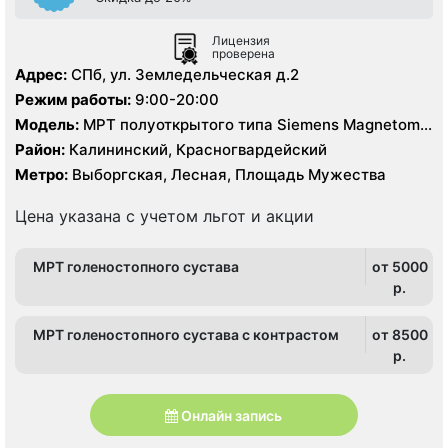
Лицензия
проверена
Адрес:
СПб, ул. Земледельческая д.2
Режим работы:
9:00-20:00
Модель:
МРТ полуоткрытого типа Siemens Magnetom
Espree 1.5 Тесла
Район:
Калининский, Красногвардейский
Метро:
Выборгская, Лесная, Площадь Мужества
Цена указана с учетом льгот и акции
МРТ голеностопного сустава
от 5000
p.
МРТ голеностопного сустава с контрастом
от 8500
p.
Онлайн запись