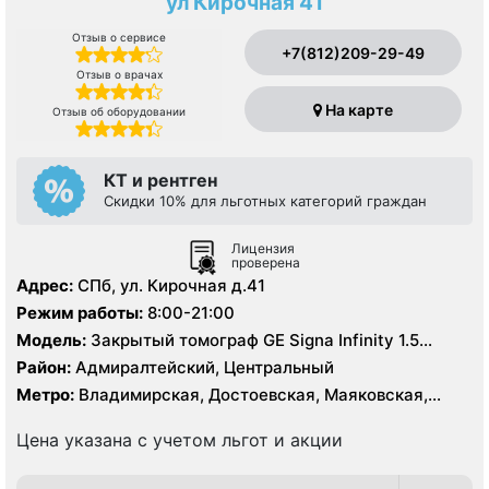
ул Кирочная 41
Отзыв о сервисе
+7(812)209-29-49
Отзыв о врачах
На карте
Отзыв об оборудовании
КТ и рентген
Скидки 10% для льготных категорий граждан
Лицензия
проверена
Адрес:
СПб, ул. Кирочная д.41
Режим работы:
8:00-21:00
Модель:
Закрытый томограф GE Signa Infinity 1.5
Тесла, КТ Toshiba Aquilion 64 среза
Район:
Адмиралтейский, Центральный
Метро:
Владимирская, Достоевская, Маяковская,
Площадь Восстания, Чернышевская
Цена указана с учетом льгот и акции