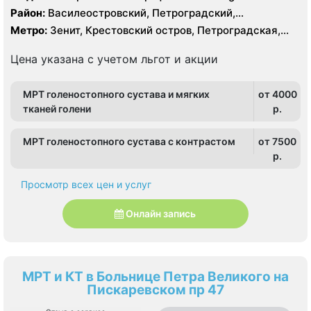
Essenza 1.5 Тесла, КТ Aquilion 64 фирмы Toshiba 64
Район:
Василеостровский, Петроградский,
среза
Приморский
Метро:
Зенит, Крестовский остров, Петроградская,
Спортивная, Старая Деревня, Чёрная речка,
Чкаловская
Цена указана с учетом льгот и акции
МРТ голеностопного сустава и мягких
от 4000
тканей голени
p.
МРТ голеностопного сустава с контрастом
от 7500
p.
Просмотр всех цен и услуг
Онлайн запись
МРТ и КТ в Больнице Петра Великого на
Пискаревском пр 47