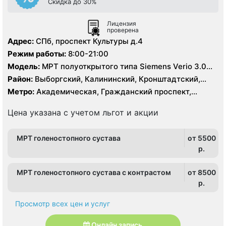
Скидка до 30%
Лицензия
проверена
Адрес:
СПб, проспект Культуры д.4
Режим работы:
8:00-21:00
Модель:
МРТ полуоткрытого типа Siemens Verio 3.0
Тесла, МРТ GE Signa HDx 1.5 Тесла, КТ Siemens
Район:
Выборгский, Калининский, Кронштадтский,
Somatom Definition 64 среза
Курортный, Ленинградская область, Приморский
Метро:
Академическая, Гражданский проспект,
Девяткино, Озерки, Парнас, Площадь Мужества,
Политехническая, Проспект Просвещения, Удельная
Цена указана с учетом льгот и акции
МРТ голеностопного сустава
от 5500
p.
МРТ голеностопного сустава с контрастом
от 8500
p.
Просмотр всех цен и услуг
Онлайн запись