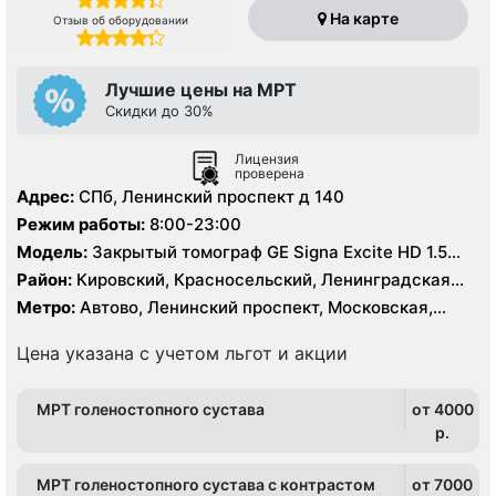
На карте
Отзыв об оборудовании
Лучшие цены на МРТ
Скидки до 30%
Лицензия
проверена
Адрес:
СПб, Ленинский проспект д 140
Режим работы:
8:00-23:00
Модель:
Закрытый томограф GE Signa Excite HD 1.5
Тесла
Район:
Кировский, Красносельский, Ленинградская
область, Московский, Петродворцовый, Пушкинский
Метро:
Автово, Ленинский проспект, Московская,
Проспект Ветеранов
Цена указана с учетом льгот и акции
МРТ голеностопного сустава
от 4000
p.
МРТ голеностопного сустава с контрастом
от 7000