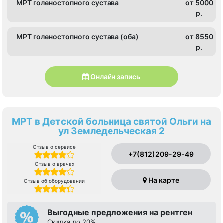
МРТ голеностопного сустава
от 5000
p.
МРТ голеностопного сустава (оба)
от 8550
p.
Онлайн запись
МРТ в Детской больница святой Ольги на
ул Земледельческая 2
Отзыв о сервисе
+7(812)209-29-49
Отзыв о врачах
На карте
Отзыв об оборудовании
Выгодные предложения на рентген
Скидка до 20%