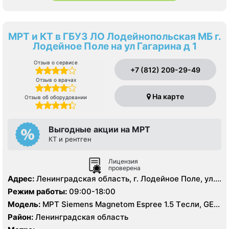
МРТ и КТ в ГБУЗ ЛО Лодейнопольская МБ г.
Лодейное Поле на ул Гагарина д 1
Отзыв о сервисе
+7 (812) 209-29-49
Отзыв о врачах
На карте
Отзыв об оборудовании
Выгодные акции на МРТ
КТ и рентген
Лицензия
проверена
Адрес:
Ленинградская область, г. Лодейное Поле, ул.
Гагарина, д. 1
Режим работы:
09:00-18:00
Модель:
МРТ Siemens Magnetom Espree 1.5 Tесли, GE
BrightSpeed 16 срезов, УЗИ аппарат, Рентген
Район:
Ленинградская область