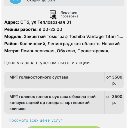
Лицензия
проверена
Адрес:
СПб, ул Тепловозная 31
Режим работы:
9:00-22:00
Модель:
Закрытый томограф Toshiba Vantage Titan 1.5
Тесла
Район:
Колпинский, Ленинградская область, Невский
Метро:
Ломоносовская, Обухово, Пролетарская,
Рыбацкое, Шушары
Цена указана с учетом льгот и акции
МРТ голеностопного сустава
от 3500
p.
МРТ голеностопного сустава с бесплатной
от 3500
консультацией ортопеда в партнерской
p.
клинике
Просмотр всех цен и услуг