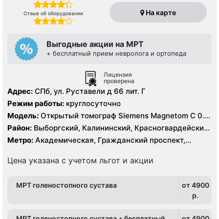
На карте
Отзыв об оборудовании
Выгодные акции на МРТ
+ бесплатный прием невролога и ортопеда
Лицензия
проверена
Адрес:
СПб, ул. Руставели д 66 лит. Г
Режим работы:
круглосуточно
Модель:
Открытый томограф Siemens Magnetom C 0.4
Тесла, УЗИ
Район:
Выборгский, Калининский, Красногвардейский,
Кронштадтский, Курортный, Ленинградская область
Метро:
Академическая, Гражданский проспект,
Девяткино, Озерки, Парнас, Площадь Мужества,
Политехническая, Проспект Просвещения
Цена указана с учетом льгот и акции
МРТ голеностопного сустава
от 4900
p.
МРТ голеностопного сустава + бесплатный
от 4900