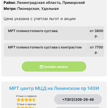
Тесла, КТ Philips Ingenuity Elite 128 срезов
Район:
Ленинградская область, Приморский
Метро:
Пионерская, Удельная
Цена указана с учетом льгот и акции
МРТ голеностопного сустава
от 3800
p.
МРТ голеностопного сустава с контрастом
от 7700
p.
Онлайн запись
МРТ центр МЦД на Ленинском пр 140И
Отзыв о сервисе
+7(812)209-29-49
Отзыв о врачах