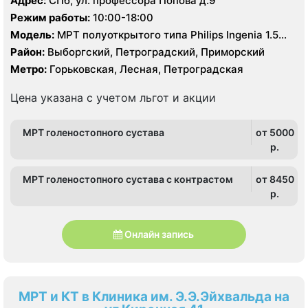
Адрес:
СПб, ул. профессора Попова д.9
Режим работы:
10:00-18:00
Модель:
МРТ полуоткрытого типа Philips Ingenia 1.5
Тесла, КТ Philips Ingenuity 128 срезов
Район:
Выборгский, Петроградский, Приморский
Метро:
Горьковская, Лесная, Петроградская
Цена указана с учетом льгот и акции
МРТ голеностопного сустава
от 5000
p.
МРТ голеностопного сустава с контрастом
от 8450
p.
Онлайн запись
МРТ и КТ в Клиника им. Э.Э.Эйхвальда на