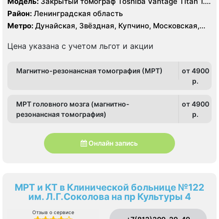
Модель:
Закрытый томограф Toshiba Vantage Titan 1.5
Тесла, КТ Toshiba Aquilion Prime 160 срезов, УЗИ
Район:
Ленинградская область
Toshiba Aplio 500
Метро:
Дунайская, Звёздная, Купчино, Московская,
Шушары
Цена указана с учетом льгот и акции
Магнитно-резонансная томография (МРТ)
от 4900
p.
МРТ головного мозга (магнитно-
от 4900
резонансная томография)
p.
Онлайн запись
МРТ и КТ в Клинической больнице №122
им. Л.Г.Соколова на пр Культуры 4
Отзыв о сервисе