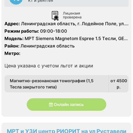
КТ и рентген
Лицензия
проверена
Адрес:
Ленинградская область, г. Лодейное Поле, ул.
Гагарина, д. 1
Режим работы:
09:00-18:00
Модель:
МРТ Siemens Magnetom Espree 1.5 Tесли, GE
BrightSpeed 16 срезов, УЗИ аппарат, Рентген
Район:
Ленинградская область
Метро:
Цена указана с учетом льгот и акции
Магнитно-резонансная томография (1,5
от 4500
Тесла закрытого типа)
p.
Онлайн запись
МРТ и УЗИ центр РИОРИТ на ул Руставели