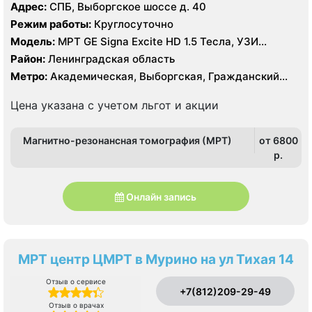
Адрес:
СПБ, Выборгское шоссе д. 40
Режим работы:
Круглосуточно
Модель:
МРТ GE Signa Excite HD 1.5 Тесла, УЗИ
экспертного класса
Район:
Ленинградская область
Метро:
Академическая, Выборгская, Гражданский
проспект, Озерки, Парнас, Площадь Мужества,
Политехническая, Проспект Просвещения, Удельная
Цена указана с учетом льгот и акции
Магнитно-резонансная томография (МРТ)
от 6800
p.
Онлайн запись
МРТ центр ЦМРТ в Мурино на ул Тихая 14
Отзыв о сервисе
+7(812)209-29-49
Отзыв о врачах