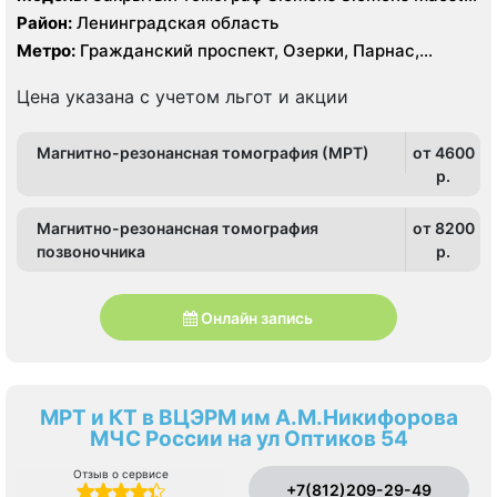
Class 1.5 Тесла
Район:
Ленинградская область
Метро:
Гражданский проспект, Озерки, Парнас,
Проспект Просвещения, Удельная
Цена указана с учетом льгот и акции
Магнитно-резонансная томография (МРТ)
от 4600
p.
Магнитно-резонансная томография
от 8200
позвоночника
p.
Онлайн запись
МРТ и КТ в ВЦЭРМ им А.М.Никифорова
МЧС России на ул Оптиков 54
Отзыв о сервисе
+7(812)209-29-49