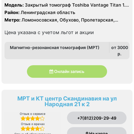
Модель:
Закрытый томограф Toshiba Vantage Titan 1.5
Тесла
Район:
Ленинградская область
Метро:
Ломоносовская, Обухово, Пролетарская,
Рыбацкое, Шушары
Цена указана с учетом льгот и акции
Магнитно-резонансная томография (МРТ)
от 3000
p.
Онлайн запись
МРТ и КТ центр Скандинавия на ул
Народная 21 к 2
Отзыв о сервисе
+7(812)209-29-49
Отзыв о врачах
На карте
Отзыв об оборудовании