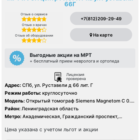
66Г
Отзыв о сервисе
+7(812)209-29-49
Отзыв о врачах
На карте
Отзыв об оборудовании
Выгодные акции на МРТ
+ бесплатный прием невролога и ортопеда
Лицензия
проверена
Адрес:
СПб, ул. Руставели д 66 лит. Г
Режим работы:
круглосуточно
Модель:
Открытый томограф Siemens Magnetom C 0.4
Тесла, УЗИ
Район:
Ленинградская область
Метро:
Академическая, Гражданский проспект,
Девяткино, Озерки, Парнас, Площадь Мужества,
Политехническая, Проспект Просвещения
Цена указана с учетом льгот и акции