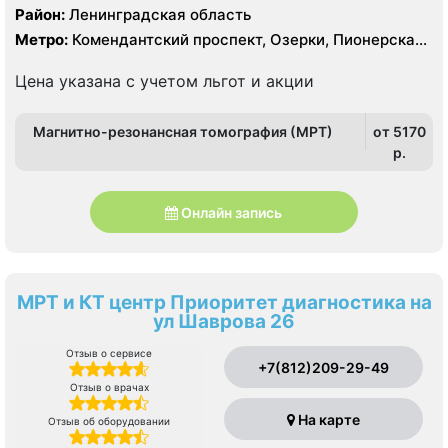
Тесла, КТ GЕ Healthcare Brightspeed 16 срезов, УЗИ
Район:
Ленинградская область
экспертного класса
Метро:
Комендантский проспект, Озерки, Пионерская,
Площадь Мужества, Удельная
Цена указана с учетом льгот и акции
Магнитно-резонансная томография (МРТ)
от 5170
p.
Онлайн запись
МРТ и КТ центр Приоритет диагностика на
ул Шаврова 26
Отзыв о сервисе
+7(812)209-29-49
Отзыв о врачах
На карте
Отзыв об оборудовании