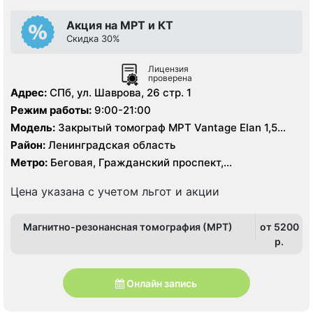
Акция на МРТ и КТ
Скидка 30%
Лицензия
проверена
Адрес:
СПб, ул. Шаврова, 26 стр. 1
Режим работы:
9:00-21:00
Модель:
Закрытый томограф МРТ Vantage Elan 1,5
Тесла, КТ Aquilion Lightning TSX-035A 32 среза
Район:
Ленинградская область
Метро:
Беговая, Гражданский проспект,
Комендантский проспект, Озерки, Парнас,
Пионерская, Проспект Просвещения, Старая Деревня,
Цена указана с учетом льгот и акции
Удельная
Магнитно-резонансная томография (МРТ)
от 5200
p.
Онлайн запись