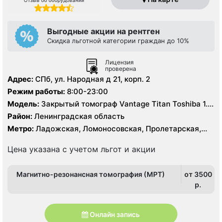
Выгодные акции на рентген
Скидка льготной категории граждан до 10%
Лицензия
проверена
Адрес:
СПб, ул. Народная д 21, корп. 2
Режим работы:
8:00-23:00
Модель:
Закрытый томограф Vantage Titan Toshiba 1.5
Тесла, КТ Toshiba Aquilion Prime 160 срезов
Район:
Ленинградская область
Метро:
Ладожская, Ломоносовская, Пролетарская,
Рыбацкое, Улица Дыбенко
Цена указана с учетом льгот и акции
Магнитно-резонансная томография (МРТ)
от 3500
p.
Онлайн запись