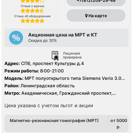
+7(812)209-29-49
Отзыв о врачах
На карте
Отзыв об оборудовании
Акционная цена на МРТ и КТ
Скидка до 30%
Лицензия
проверена
Адрес:
СПб, проспект Культуры д.4
Режим работы:
8:00-21:00
Модель:
МРТ полуоткрытого типа Siemens Verio 3.0
Тесла, МРТ GE Signa HDx 1.5 Тесла, КТ Siemens
Район:
Ленинградская область
Somatom Definition 64 среза
Метро:
Академическая, Гражданский проспект,
Девяткино, Озерки, Парнас, Площадь Мужества,
Политехническая, Проспект Просвещения, Удельная
Цена указана с учетом льгот и акции
Магнитно-резонансная томография (МРТ)
от 5000
p.