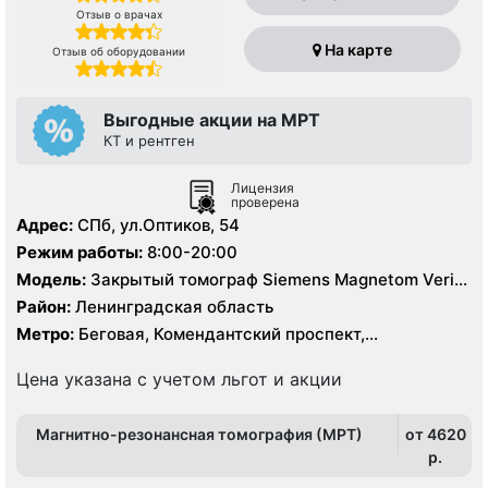
Отзыв о врачах
На карте
Отзыв об оборудовании
Выгодные акции на МРТ
КТ и рентген
Лицензия
проверена
Адрес:
СПб, ул.Оптиков, 54
Режим работы:
8:00-20:00
Модель:
Закрытый томограф Siemens Magnetom Verio
1.5 Тесла, КТ Siemens 64 среза
Район:
Ленинградская область
Метро:
Беговая, Комендантский проспект,
Пионерская, Старая Деревня
Цена указана с учетом льгот и акции
Магнитно-резонансная томография (МРТ)
от 4620
p.