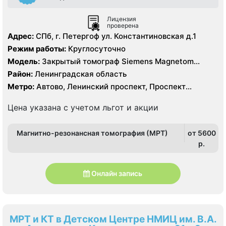
Лицензия
проверена
Адрес:
СПб, г. Петергоф ул. Константиновская д.1
Режим работы:
Круглосуточно
Модель:
Закрытый томограф Siemens Magnetom
Avanto 1,5 Тесла, КТ Philips Ingenia 128 срезов
Район:
Ленинградская область
Метро:
Автово, Ленинский проспект, Проспект
Ветеранов
Цена указана с учетом льгот и акции
Магнитно-резонансная томография (МРТ)
от 5600
p.
Онлайн запись
МРТ и КТ в Детском Центре НМИЦ им. В.А.