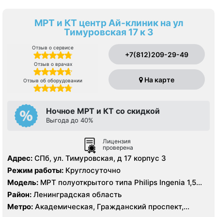
МРТ и КТ центр Ай-клиник на ул
Тимуровская 17 к 3
Отзыв о сервисе
+7(812)209-29-49
Отзыв о врачах
На карте
Отзыв об оборудовании
Ночное МРТ и КТ со скидкой
Выгода до 40%
Лицензия
проверена
Адрес:
СПб, ул. Тимуровская, д 17 корпус 3
Режим работы:
Круглосуточно
Модель:
МРТ полуоткрытого типа Philips Ingenia 1,5
Тесла, КТ Philips Ingenia 128 срезов
Район:
Ленинградская область
Метро:
Академическая, Гражданский проспект,
Девяткино, Озерки, Парнас, Площадь Мужества,