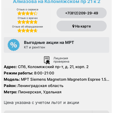
Алмазова на Коломяжском пр 21 к 2
Отзыв о сервисе
+7(812)209-29-49
Отзыв о врачах
На карте
Отзыв об оборудовании
Выгодные акции на МРТ
КТ и рентген
Лицензия
проверена
Адрес:
СПб, Коломяжский пр-т, д. 21, корп. 2
Режим работы:
8:00-21:00
Модель:
МРТ Siemens Magnetom Magnetom Espree 1.5
Тесла, КТ Philips Ingenuity Elite 128 срезов
Район:
Ленинградская область
Метро:
Пионерская, Удельная
Цена указана с учетом льгот и акции