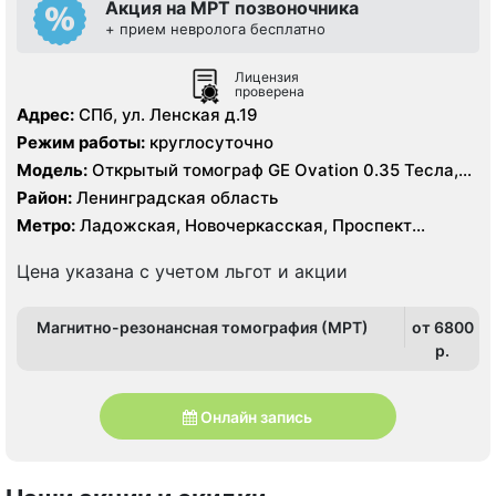
Акция на МРТ позвоночника
+ прием невролога бесплатно
Лицензия
проверена
Адрес:
СПб, ул. Ленская д.19
Режим работы:
круглосуточно
Модель:
Открытый томограф GE Ovation 0.35 Тесла,
УЗИ
Район:
Ленинградская область
Метро:
Ладожская, Новочеркасская, Проспект
Большевиков, Улица Дыбенко
Цена указана с учетом льгот и акции
Магнитно-резонансная томография (МРТ)
от 6800
p.
Онлайн запись