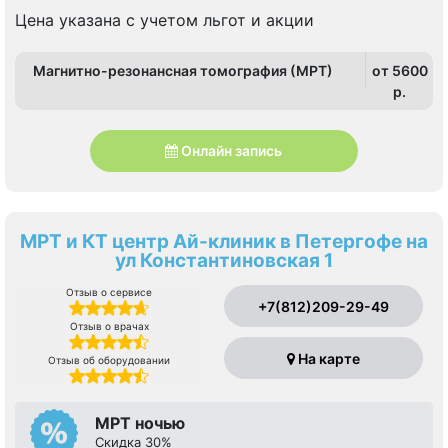
Политехническая, Проспект Просвещения
Цена указана с учетом льгот и акции
Магнитно-резонансная томография (МРТ)
от 5600
p.
Онлайн запись
МРТ и КТ центр Ай-клиник в Петергофе на
ул Константиновская 1
Отзыв о сервисе
+7(812)209-29-49
Отзыв о врачах
На карте
Отзыв об оборудовании
МРТ ночью
Скидка 30%