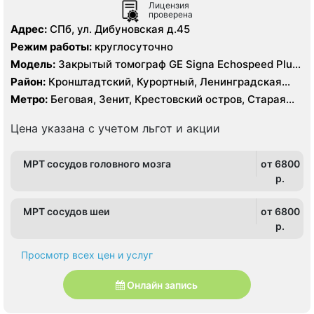
Лицензия
проверена
Адрес:
СПб, ул. Дибуновская д.45
Режим работы:
круглосуточно
Модель:
Закрытый томограф GE Signa Echospeed Plus
1.5 Тесла, УЗИ
Район:
Кронштадтский, Курортный, Ленинградская
область, Приморский
Метро:
Беговая, Зенит, Крестовский остров, Старая
Деревня, Чёрная речка
Цена указана с учетом льгот и акции
МРТ сосудов головного мозга
от 6800
p.
МРТ сосудов шеи
от 6800
p.
Просмотр всех цен и услуг
Онлайн запись