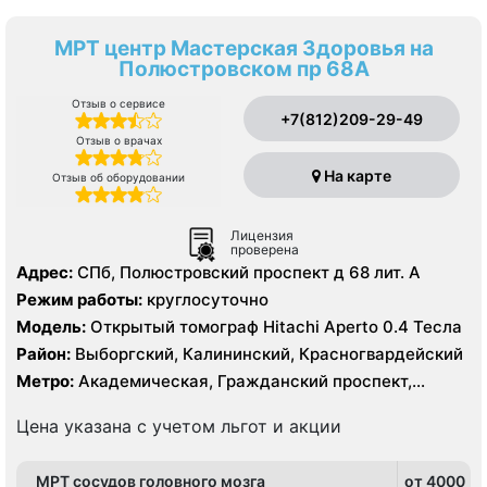
МРТ центр Мастерская Здоровья на
Полюстровском пр 68А
Отзыв о сервисе
+7(812)209-29-49
Отзыв о врачах
На карте
Отзыв об оборудовании
Лицензия
проверена
Адрес:
СПб, Полюстровский проспект д 68 лит. А
Режим работы:
круглосуточно
Модель:
Открытый томограф Hitachi Aperto 0.4 Тесла
Район:
Выборгский, Калининский, Красногвардейский
Метро:
Академическая, Гражданский проспект,
Девяткино, Лесная, Площадь Ленина, Площадь
Мужества, Политехническая
Цена указана с учетом льгот и акции
МРТ сосудов головного мозга
от 4000