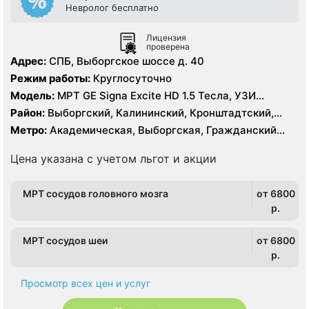
Невролог бесплатно
Лицензия
проверена
Адрес:
СПБ, Выборгское шоссе д. 40
Режим работы:
Круглосуточно
Модель:
МРТ GE Signa Excite HD 1.5 Тесла, УЗИ
экспертного класса
Район:
Выборгский, Калининский, Кронштадтский,
Курортный, Ленинградская область, Приморский
Метро:
Академическая, Выборгская, Гражданский
проспект, Озерки, Парнас, Площадь Мужества,
Политехническая, Проспект Просвещения, Удельная
Цена указана с учетом льгот и акции
МРТ сосудов головного мозга
от 6800
p.
МРТ сосудов шеи
от 6800
p.
Просмотр всех цен и услуг