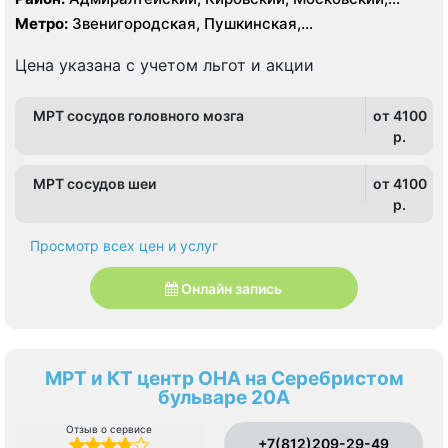
срезов
Центральный
Метро:
Звенигородская, Пушкинская,
Технологический институт, Фрунзенская
Цена указана с учетом льгот и акции
МРТ сосудов головного мозга
от 4100
p.
МРТ сосудов шеи
от 4100
p.
Просмотр всех цен и услуг
Онлайн запись
МРТ и КТ центр ОНА на Серебристом
бульваре 20А
Отзыв о сервисе
+7(812)209-29-49