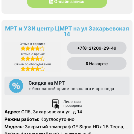
Онлайн запись
МРТ и УЗИ центр ЦМРТ на ул Захарьевская
14
Отзыв о сервисе
+7(812)209-29-49
Отзыв о врачах
На карте
Отзыв об оборудовании
Скидка на МРТ
+ бесплатный прием невролога и ортопеда
Лицензия
проверена
Адрес:
СПб, Захарьевская ул. д 14
Режим работы:
Круглосуточно
Модель:
Закрытый томограф GE Signa HDx 1.5 Тесла,
УЗИ