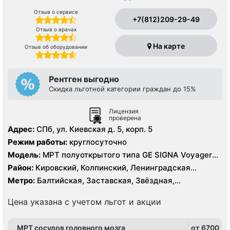
Отзыв о сервисе
+7(812)209-29-49
Отзыв о врачах
На карте
Отзыв об оборудовании
Рентген выгодно
Скидка льготной категории граждан до 15%
Лицензия
проверена
Адрес:
СПб, ул. Киевская д. 5, корп. 5
Режим работы:
круглосуточно
Модель:
МРТ полуоткрытого типа GE SIGNA Voyager
1.5 Тесла, КТ GE Revolution EVO 128 срезов, УЗИ GE
Район:
Кировский, Колпинский, Ленинградская
Logiq E9, рентген
область, Московский, Невский, Пушкинский,
Метро:
Балтийская, Заставская, Звёздная,
Фрунзенский, Центральный
Московская, Московские ворота, Обводный канал,
Парк Победы, Технологический институт,
Цена указана с учетом льгот и акции
Фрунзенская, Шушары, Электросила
МРТ сосудов головного мозга
от 6700