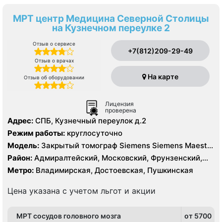
МРТ центр Медицина Северной Столицы
на Кузнечном переулке 2
Отзыв о сервисе
+7(812)209-29-49
Отзыв о врачах
На карте
Отзыв об оборудовании
Лицензия
проверена
Адрес:
СПБ, Кузнечный переулок д.2
Режим работы:
круглосуточно
Модель:
Закрытый томограф Siemens Siemens Maestro
Class 1.5 Тесла
Район:
Адмиралтейский, Московский, Фрунзенский,
Центральный
Метро:
Владимирская, Достоевская, Пушкинская
Цена указана с учетом льгот и акции
МРТ сосудов головного мозга
от 5700