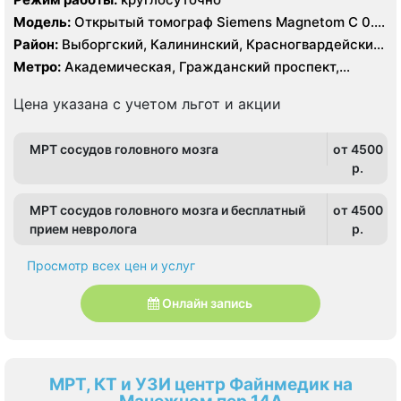
Модель:
Открытый томограф Siemens Magnetom C 0.4
Тесла, УЗИ
Район:
Выборгский, Калининский, Красногвардейский,
Кронштадтский, Курортный, Ленинградская область
Метро:
Академическая, Гражданский проспект,
Девяткино, Озерки, Парнас, Площадь Мужества,
Политехническая, Проспект Просвещения
Цена указана с учетом льгот и акции
МРТ сосудов головного мозга
от 4500
p.
МРТ сосудов головного мозга и бесплатный
от 4500
прием невролога
p.
Просмотр всех цен и услуг
Онлайн запись
МРТ, КТ и УЗИ центр Файнмедик на