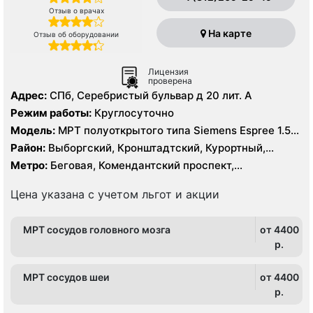
Отзыв о врачах
На карте
Отзыв об оборудовании
Лицензия
проверена
Адрес:
СПб, Серебристый бульвар д 20 лит. А
Режим работы:
Круглосуточно
Модель:
МРТ полуоткрытого типа Siemens Espree 1.5
Тесла, КТ Siemens Somatom Emotion 16 срезов
Район:
Выборгский, Кронштадтский, Курортный,
Ленинградская область, Приморский
Метро:
Беговая, Комендантский проспект,
Пионерская, Площадь Мужества, Старая Деревня,
Удельная, Чёрная речка
Цена указана с учетом льгот и акции
МРТ сосудов головного мозга
от 4400
p.
МРТ сосудов шеи
от 4400
p.