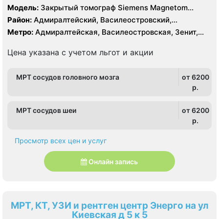
Модель:
Закрытый томограф Siemens Magnetom
Symphony 1.5 Тесла
Район:
Адмиралтейский, Василеостровский,
Петроградский, Центральный
Метро:
Адмиралтейская, Василеостровская, Зенит,
Крестовский остров, Приморская, Спортивная,
Чкаловская
Цена указана с учетом льгот и акции
МРТ сосудов головного мозга
от 6200
p.
МРТ сосудов шеи
от 6200
p.
Просмотр всех цен и услуг
Онлайн запись
МРТ, КТ, УЗИ и рентген центр Энерго на ул
Киевская д 5 к 5