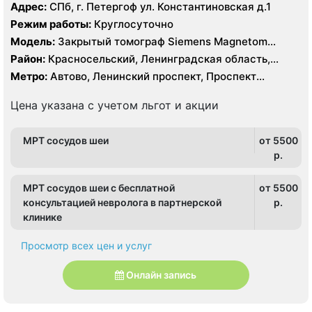
Адрес:
СПб, г. Петергоф ул. Константиновская д.1
Режим работы:
Круглосуточно
Модель:
Закрытый томограф Siemens Magnetom
Avanto 1,5 Тесла, КТ Philips Ingenia 128 срезов
Район:
Красносельский, Ленинградская область,
Петродворцовый
Метро:
Автово, Ленинский проспект, Проспект
Ветеранов
Цена указана с учетом льгот и акции
МРТ сосудов шеи
от 5500
p.
МРТ сосудов шеи с бесплатной
от 5500
консультацией невролога в партнерской
p.
клинике
Просмотр всех цен и услуг
Онлайн запись