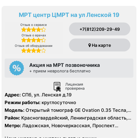
МРТ центр ЦМРТ на ул Ленской 19
Отзыв о сервисе
+7(812)209-29-49
Отзыв о врачах
На карте
Отзыв об оборудовании
Акция на МРТ позвоночника
+ прием невролога бесплатно
Лицензия
проверена
Адрес:
СПб, ул. Ленская д.19
Режим работы:
круглосуточно
Модель:
Открытый томограф GE Ovation 0.35 Тесла,
УЗИ
Район:
Красногвардейский, Ленинградская область,
Невский
Метро:
Ладожская, Новочеркасская, Проспект
Большевиков, Улица Дыбенко