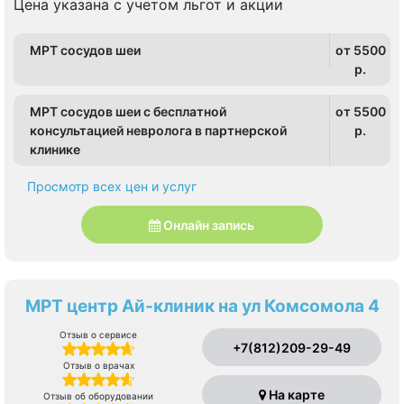
Политехническая, Проспект Просвещения
Цена указана с учетом льгот и акции
МРТ сосудов шеи
от 5500
p.
МРТ сосудов шеи с бесплатной
от 5500
консультацией невролога в партнерской
p.
клинике
Просмотр всех цен и услуг
Онлайн запись
МРТ центр Ай-клиник на ул Комсомола 4
Отзыв о сервисе
+7(812)209-29-49
Отзыв о врачах
На карте
Отзыв об оборудовании