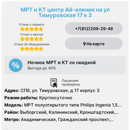
МРТ и КТ центр Ай-клиник на ул
Тимуровская 17 к 3
Отзыв о сервисе
+7(812)209-29-49
Отзыв о врачах
На карте
Отзыв об оборудовании
Ночное МРТ и КТ со скидкой
Выгода до 40%
Лицензия
проверена
Адрес:
СПб, ул. Тимуровская, д 17 корпус 3
Режим работы:
Круглосуточно
Модель:
МРТ полуоткрытого типа Philips Ingenia 1,5
Тесла, КТ Philips Ingenia 128 срезов
Район:
Выборгский, Калининский, Кронштадтский,
Курортный, Ленинградская область, Приморский
Метро:
Академическая, Гражданский проспект,
Девяткино, Озерки, Парнас, Площадь Мужества,