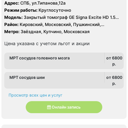
Адрес:
СПБ, ул.Типанова,12а
Режим работы:
Круглосуточно
Модель:
Закрытый томограф GE Signa Excite HD 1.5
Тесла, УЗИ
Район:
Кировский, Московский, Пушкинский,
Фрунзенский
Метро:
Звёздная, Купчино, Московская
Цена указана с учетом льгот и акции
МРТ сосудов головного мозга
от 6800
p.
МРТ сосудов шеи
от 6800
p.
Просмотр всех цен и услуг
Онлайн запись