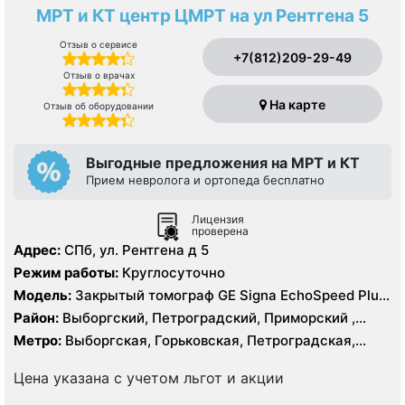
МРТ и КТ центр ЦМРТ на ул Рентгена 5
Отзыв о сервисе
+7(812)209-29-49
Отзыв о врачах
На карте
Отзыв об оборудовании
Выгодные предложения на МРТ и КТ
Прием невролога и ортопеда бесплатно
Лицензия
проверена
Адрес:
СПб, ул. Рентгена д 5
Режим работы:
Круглосуточно
Модель:
Закрытый томограф GE Signa EchoSpeed Plus
1.5 Тесла, General Electric 16 срезов, УЗИ
Район:
Выборгский, Петроградский, Приморский ,
Центральный
Метро:
Выборгская, Горьковская, Петроградская,
Чёрная речка, Чкаловская
Цена указана с учетом льгот и акции