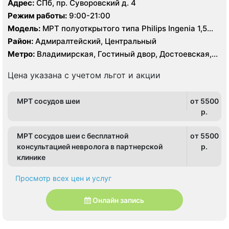
Адрес:
СПб, пр. Суворовский д. 4
Режим работы:
9:00-21:00
Модель:
МРТ полуоткрытого типа Philips Ingenia 1,5
Тесла
Район:
Адмиралтейский, Центральный
Метро:
Владимирская, Гостиный двор, Достоевская,
Лиговский проспект, Маяковская, Площадь
Александра Невского, Площадь Восстания,
Цена указана с учетом льгот и акции
Чернышевская
МРТ сосудов шеи
от 5500
p.
МРТ сосудов шеи с бесплатной
от 5500
консультацией невролога в партнерской
p.
клинике
Просмотр всех цен и услуг
Онлайн запись