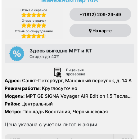
Манежном пер 14А
Отзыв о сервисе
+7(812) 209-29-49
Отзыв о врачах
На карте
Отзыв об оборудовании
Здесь выгодно МРТ и КТ
Скидка до 40%
Лицензия
проверена
Адрес:
Санкт-Петербург, Манежный переулок, д. 14 А
Режим работы:
Круглосуточно
Модель:
МРТ GE SIGNA Voyager AIR Edition 1.5 Tесла
полуоткрытый, КТ GE Revolution EVO 128 срезов, УЗИ
Район:
Центральный
GE Vivid 11 экспертного класса
Метро:
Площадь Восстания, Чернышевская
Цена указана с учетом льгот и акции