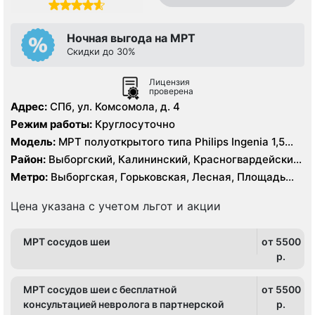
Ночная выгода на МРТ
Скидки до 30%
Лицензия
проверена
Адрес:
СПб, ул. Комсомола, д. 4
Режим работы:
Круглосуточно
Модель:
МРТ полуоткрытого типа Philips Ingenia 1,5
Тесла
Район:
Выборгский, Калининский, Красногвардейский,
Петроградский, Центральный
Метро:
Выборгская, Горьковская, Лесная, Площадь
Ленина, Чернышевская
Цена указана с учетом льгот и акции
МРТ сосудов шеи
от 5500
p.
МРТ сосудов шеи с бесплатной
от 5500
консультацией невролога в партнерской
p.