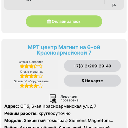
p.
Онлайн запись
МРТ центр Магнит на 6-ой
Красноармейской 7
Отзыв о сервисе
+7(812)209-29-49
Отзыв о врачах
На карте
Отзыв об оборудовании
Лицензия
проверена
Адрес:
СПб, 6-ая Красноармейская ул. д 7
Режим работы:
круглосуточно
Модель:
Закрытый томограф Siemens Magnetom
Symphony 1.5 Тесла, КТ Siemens Somatom Emotion 16
Район:
Адмиралтейский, Кировский, Московский,