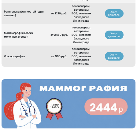
пенсионерам,
ветеранам
Рентгенография костей (один
Хочу
от 1210 руб.
ВОВ, жителям
дешевле!
сегмент)
блокадного
Ленинграда
пенсионерам,
ветеранам
Маммография (обеих
Хочу
от 2450 руб.
ВОВ, жителям
дешевле!
молочных желез)
блокадного
Ленинграда
пенсионерам,
ветеранам
Хочу
Флюорография
от 900 руб.
ВОВ, жителям
дешевле!
блокадного
Ленинграда