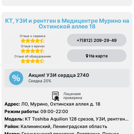
КТ, УЗИ и рентген в Медицентре Мурино на
Охтинской аллее 18
Отзыв о сервисе
+7(812) 209-29-49
Отзыв о врачах
На карте
Отзыв об оборудовании
Акция! УЗИ сердца 2740
Скидка 20%
Лицензия
проверена
Адрес:
ЛО, Мурино, Охтинская аллея д. 18
Режим работы:
09:00-22:00
Модель:
КТ Toshiba Aquilion 128 срезов, УЗИ, рентген
цифровой
Район:
Калининский, Ленинградская область
Метро:
Гражданский проспект, Девяткино, Парнас