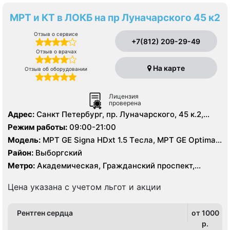
МРТ и КТ в ЛОКБ на пр Луначарского 45 к2
Отзыв о сервисе
+7(812) 209-29-49
Отзыв о врачах
На карте
Отзыв об оборудовании
Лицензия
проверена
Адрес:
Санкт Петербург, пр. Луначарского, 45 к.2,
литер А
Режим работы:
09:00-21:00
Модель:
МРТ GE Signa HDxt 1.5 Tесла, МРТ GE Optima
MR 360 1.5 Tесла, KT GE Optim 64 среза, УЗИ, Рентген
Район:
Выборгский
Метро:
Академическая, Гражданский проспект,
Озерки, Площадь Мужества, Проспект Просвещения
Цена указана с учетом льгот и акции
Рентген сердца
от 1000
p.