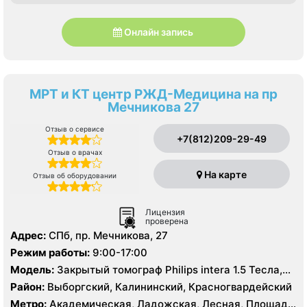
Онлайн запись
МРТ и КТ центр РЖД-Медицина на пр
Мечникова 27
Отзыв о сервисе
+7(812)209-29-49
Отзыв о врачах
На карте
Отзыв об оборудовании
Лицензия
проверена
Адрес:
СПб, пр. Мечникова, 27
Режим работы:
9:00-17:00
Модель:
Закрытый томограф Philips intera 1.5 Тесла,
КТ Siemens Somatom Emotion 16 срезов
Район:
Выборгский, Калининский, Красногвардейский
Метро:
Академическая, Ладожская, Лесная, Площадь