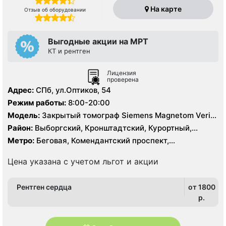
На карте
Отзыв об оборудовании
Выгодные акции на МРТ
КТ и рентген
Лицензия
проверена
Адрес:
СПб, ул.Оптиков, 54
Режим работы:
8:00-20:00
Модель:
Закрытый томограф Siemens Magnetom Verio
1.5 Тесла, КТ Siemens 64 среза
Район:
Выборгский, Кронштадтский, Курортный,
Ленинградская область, Приморский
Метро:
Беговая, Комендантский проспект,
Пионерская, Старая Деревня
Цена указана с учетом льгот и акции
Рентген сердца
от 1800
p.