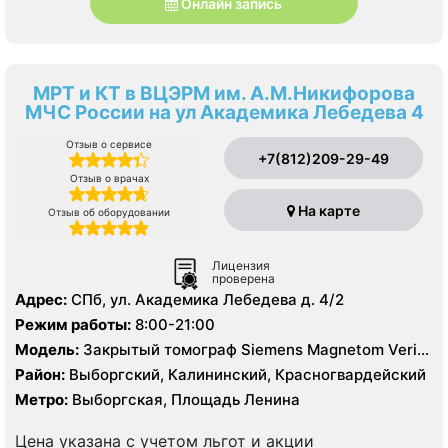
Онлайн запись
МРТ и КТ в ВЦЭРМ им. А.М.Никифорова
МЧС России на ул Академика Лебедева 4
Отзыв о сервисе
+7(812)209-29-49
Отзыв о врачах
На карте
Отзыв об оборудовании
Лицензия
проверена
Адрес:
СПб, ул. Академика Лебедева д. 4/2
Режим работы:
8:00-21:00
Модель:
Закрытый томограф Siemens Magnetom Verio
3.0 Тесла, КТ Siemens Somatom Definition 64 среза
Район:
Выборгский, Калининский, Красногвардейский
Метро:
Выборгская, Площадь Ленина
Цена указана с учетом льгот и акции