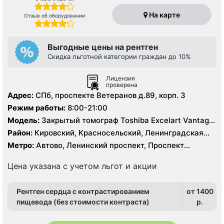
На карте
Отзыв об оборудовании
Выгодные цены на рентген
Скидка льготной категории граждан до 10%
Лицензия
проверена
Адрес:
СПб, проспекте Ветеранов д.89, корп. 3
Режим работы:
8:00-21:00
Модель:
Закрытый томограф Toshiba Excelart Vantage
1.5 Тесла
Район:
Кировский, Красносельский, Ленинградская
область, Московский, Петродворцовый
Метро:
Автово, Ленинский проспект, Проспект
Ветеранов
Цена указана с учетом льгот и акции
Рентген сердца с контрастированием
от 1400
пищевода (без стоимости контраста)
p.