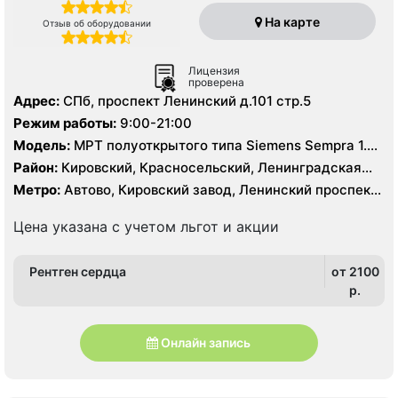
На карте
Отзыв об оборудовании
Лицензия
проверена
Адрес:
СПб, проспект Ленинский д.101 стр.5
Режим работы:
9:00-21:00
Модель:
МРТ полуоткрытого типа Siemens Sempra 1.5
Тесла, КТ GE revolution Maxima 128 срезов,
Район:
Кировский, Красносельский, Ленинградская
область, Петродворцовый
Метро:
Автово, Кировский завод, Ленинский проспект,
Проспект Ветеранов
Цена указана с учетом льгот и акции
Рентген сердца
от 2100
p.
Онлайн запись