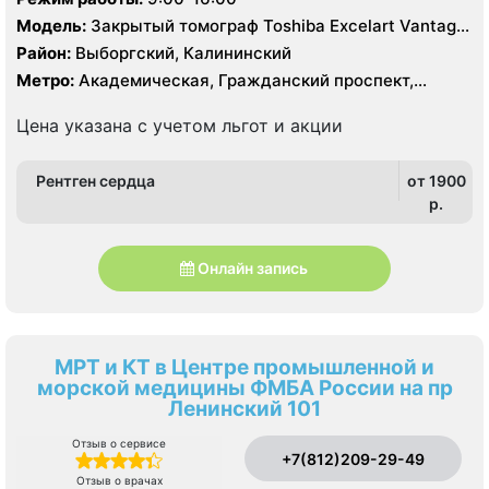
Модель:
Закрытый томограф Toshiba Excelart Vantage
Atlas X 1.5 Тесла, КТ Toshiba Aquillion 64 среза, КТ
Район:
Выборгский, Калининский
Toshiba Aquillion 16 срезов
Метро:
Академическая, Гражданский проспект,
Озерки, Политехническая, Проспект Просвещения
Цена указана с учетом льгот и акции
Рентген сердца
от 1900
p.
Онлайн запись
МРТ и КТ в Центре промышленной и
морской медицины ФМБА России на пр
Ленинский 101
Отзыв о сервисе
+7(812)209-29-49
Отзыв о врачах