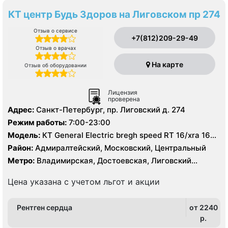
КТ центр Будь Здоров на Лиговском пр 274
Отзыв о сервисе
+7(812)209-29-49
Отзыв о врачах
На карте
Отзыв об оборудовании
Лицензия
проверена
Адрес:
Санкт-Петербург, пр. Лиговский д. 274
Режим работы:
7:00-23:00
Модель:
КТ General Electric bregh speed RT 16/xra 16
срезов, УЗИ
Район:
Адмиралтейский, Московский, Центральный
Метро:
Владимирская, Достоевская, Лиговский
проспект, Московские ворота
Цена указана с учетом льгот и акции
Рентген сердца
от 2240
p.