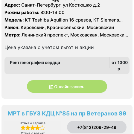
Адрес:
Санкт-Петербург. ул Костюшко д.2
Режим работы:
8:00-19:00
Модель:
КТ Toshiba Aquilion 16 срезов, КТ Siemens
Somatom Definition 64 срезов, УЗИ
Район:
Кировский, Красносельский, Московский
Метро:
Ленинский проспект, Московская, Московские
ворота
Цена указана с учетом льгот и акции
Рентгенография сердца
от 1300
p.
Онлайн запись
МРТ в ГБУЗ КДЦ №85 на пр Ветеранов 89
Отзыв о сервисе
+7(812)209-29-49
Отзыв о врачах