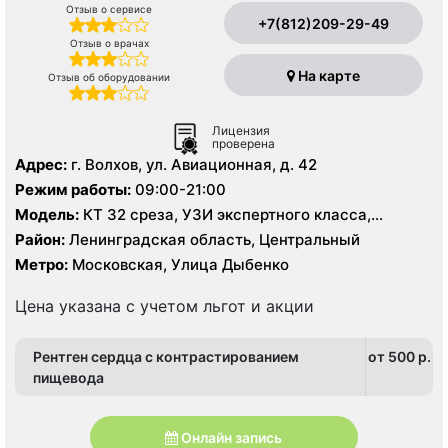
Отзыв о сервисе
+7(812)209-29-49
Отзыв о врачах
На карте
Отзыв об оборудовании
Лицензия
проверена
Адрес:
г. Волхов, ул. Авиационная, д. 42
Режим работы:
09:00-21:00
Модель:
КТ 32 среза, УЗИ экспертного класса,
цифровой рентген
Район:
Ленинградская область, Центральный
Метро:
Московская, Улица Дыбенко
Цена указана с учетом льгот и акции
Рентген сердца с контрастированием
от 500 p.
пищевода
Онлайн запись