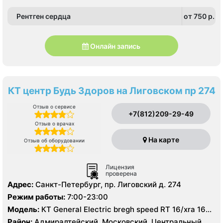
Рентген сердца
от 750 p.
Онлайн запись
КТ центр Будь Здоров на Лиговском пр 274
Отзыв о сервисе
+7(812)209-29-49
Отзыв о врачах
На карте
Отзыв об оборудовании
Лицензия
проверена
Адрес:
Санкт-Петербург, пр. Лиговский д. 274
Режим работы:
7:00-23:00
Модель:
КТ General Electric bregh speed RT 16/xra 16
срезов, УЗИ
Район:
Адмиралтейский, Московский, Центральный