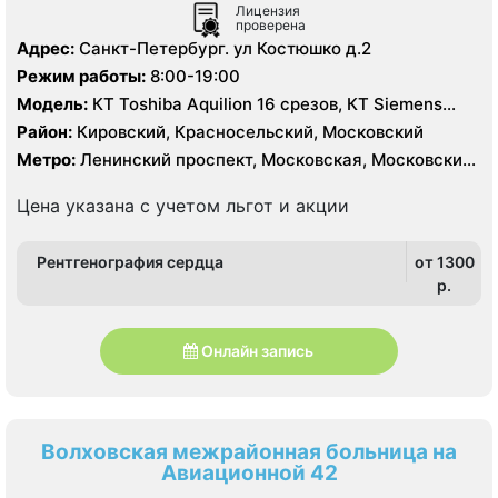
Лицензия
проверена
Адрес:
Санкт-Петербург. ул Костюшко д.2
Режим работы:
8:00-19:00
Модель:
КТ Toshiba Aquilion 16 срезов, КТ Siemens
Somatom Definition 64 срезов, УЗИ
Район:
Кировский, Красносельский, Московский
Метро:
Ленинский проспект, Московская, Московские
ворота
Цена указана с учетом льгот и акции
Рентгенография сердца
от 1300
p.
Онлайн запись
Волховская межрайонная больница на
Авиационной 42