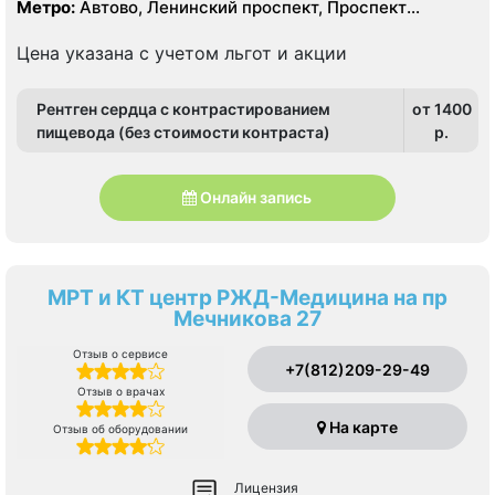
область, Московский, Петродворцовый
Метро:
Автово, Ленинский проспект, Проспект
Ветеранов
Цена указана с учетом льгот и акции
Рентген сердца с контрастированием
от 1400
пищевода (без стоимости контраста)
p.
Онлайн запись
МРТ и КТ центр РЖД-Медицина на пр
Мечникова 27
Отзыв о сервисе
+7(812)209-29-49
Отзыв о врачах
На карте
Отзыв об оборудовании
Лицензия