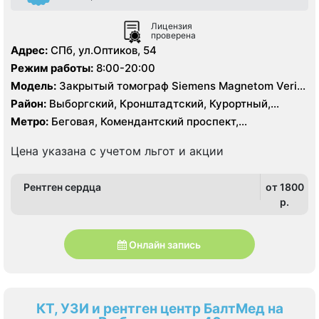
Лицензия
проверена
Адрес:
СПб, ул.Оптиков, 54
Режим работы:
8:00-20:00
Модель:
Закрытый томограф Siemens Magnetom Verio
1.5 Тесла, КТ Siemens 64 среза
Район:
Выборгский, Кронштадтский, Курортный,
Ленинградская область, Приморский
Метро:
Беговая, Комендантский проспект,
Пионерская, Старая Деревня
Цена указана с учетом льгот и акции
Рентген сердца
от 1800
p.
Онлайн запись
КТ, УЗИ и рентген центр БалтМед на