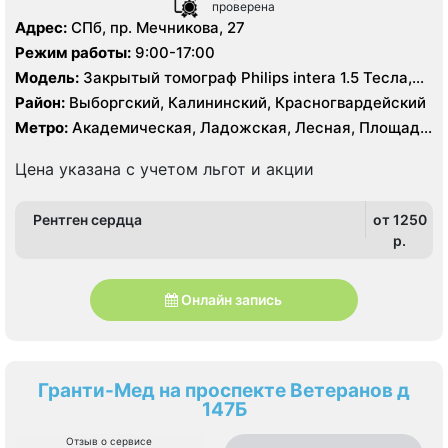
проверена
Адрес:
СПб, пр. Мечникова, 27
Режим работы:
9:00-17:00
Модель:
Закрытый томограф Philips intera 1.5 Тесла,
КТ Siemens Somatom Emotion 16 срезов
Район:
Выборгский, Калининский, Красногвардейский
Метро:
Академическая, Ладожская, Лесная, Площадь
Ленина, Площадь Мужества
Цена указана с учетом льгот и акции
Рентген сердца
от 1250
p.
Онлайн запись
Гранти-Мед на проспекте Ветеранов д
147Б
Отзыв о сервисе