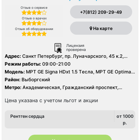
Отзыв о сервисе
+7(812) 209-29-49
Отзыв о врачах
На карте
Отзыв об оборудовании
Лицензия
проверена
Адрес:
Санкт Петербург, пр. Луначарского, 45 к.2,
литер А
Режим работы:
09:00-21:00
Модель:
МРТ GE Signa HDxt 1.5 Tесла, МРТ GE Optima
MR 360 1.5 Tесла, KT GE Optim 64 среза, УЗИ, Рентген
Район:
Выборгский
Метро:
Академическая, Гражданский проспект,
Озерки, Площадь Мужества, Проспект Просвещения
Цена указана с учетом льгот и акции
Рентген сердца
от 1000
p.