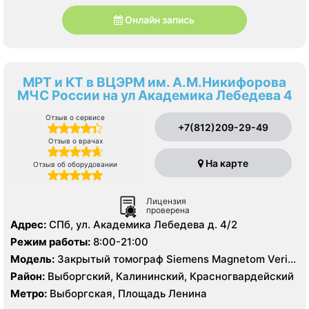
Онлайн запись
МРТ и КТ в ВЦЭРМ им. А.М.Никифорова
МЧС России на ул Академика Лебедева 4
Отзыв о сервисе
+7(812)209-29-49
Отзыв о врачах
На карте
Отзыв об оборудовании
Лицензия
проверена
Адрес:
СПб, ул. Академика Лебедева д. 4/2
Режим работы:
8:00-21:00
Модель:
Закрытый томограф Siemens Magnetom Verio
3.0 Тесла, КТ Siemens Somatom Definition 64 среза
Район:
Выборгский, Калининский, Красногвардейский
Метро:
Выборгская, Площадь Ленина