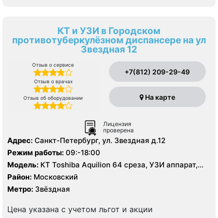
КТ и УЗИ в Городском
противотуберкулёзном диспансере на ул
Звездная 12
Отзыв о сервисе
+7(812) 209-29-49
Отзыв о врачах
На карте
Отзыв об оборудовании
Лицензия
проверена
Адрес:
Санкт-Петербург, ул. Звездная д.12
Режим работы:
09:-18:00
Модель:
КТ Toshiba Aquilion 64 среза, УЗИ аппарат,
рентген
Район:
Московский
Метро:
Звёздная
Цена указана с учетом льгот и акции