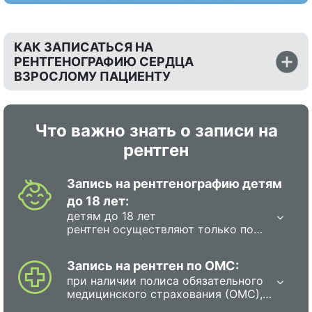
КАК ЗАПИСАТЬСЯ НА
РЕНТГЕНОГРАФИЮ СЕРДЦА
ВЗРОСЛОМУ ПАЦИЕНТУ
Что важно знать о записи на
рентген
Запись на рентгенографию детям
до 18 лет:
детям до 18 лет
рентген осуществляют только по
направлению врача, поскольку она
сопряжена с лучевой нагрузкой, и
Запись на рентген по ОМС:
врачу необходимо взвесить
при наличии полиса обязательного
преимущества и риски.В мед.центре
медицинского страхования (ОМС),
дети должны находиться в
каждый гражданин в РФ имеет
сопровождении родителя или