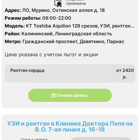
проверена
Адрес:
ЛО, Мурино, Охтинская аллея д. 18
Режим работы:
09:00-22:00
Модель:
КТ Toshiba Aquilion 128 срезов, УЗИ, рентген
цифровой
Район:
Калининский, Ленинградская область
Метро:
Гражданский проспект, Девяткино, Парнас
Цена указана с учетом льгот и акции
Рентген сердца
от 2420
p.
Онлайн запись
УЗИ и рентген в Клинике Доктора Пеля на
В.О. 7-ая линия д. 16-18
Отзыв о сервисе