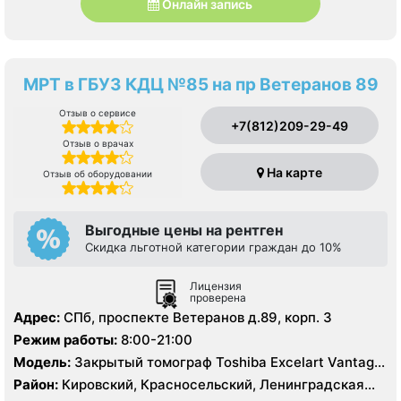
Онлайн запись
МРТ в ГБУЗ КДЦ №85 на пр Ветеранов 89
Отзыв о сервисе
+7(812)209-29-49
Отзыв о врачах
На карте
Отзыв об оборудовании
Выгодные цены на рентген
Скидка льготной категории граждан до 10%
Лицензия
проверена
Адрес:
СПб, проспекте Ветеранов д.89, корп. 3
Режим работы:
8:00-21:00
Модель:
Закрытый томограф Toshiba Excelart Vantage
1.5 Тесла
Район:
Кировский, Красносельский, Ленинградская