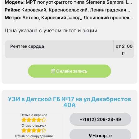
Модель:
МРТ полуоткрытого типа Siemens Sempra 1.5
Тесла, КТ GE revolution Maxima 128 срезов,
Район:
Кировский, Красносельский, Ленинградская
область, Петродворцовый
Метро:
Автово, Кировский завод, Ленинский проспект,
Проспект Ветеранов
Цена указана с учетом льгот и акции
Рентген сердца
от 2100
p.
Онлайн запись
УЗИ в Детской ГБ №17 на ул Декабристов
40А
Отзыв о сервисе
+7(812) 209-29-49
Отзыв о врачах
На карте
Отзыв об оборудовании