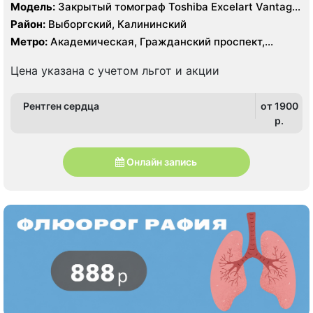
Модель:
Закрытый томограф Toshiba Excelart Vantage
Atlas X 1.5 Тесла, КТ Toshiba Aquillion 64 среза, КТ
Район:
Выборгский, Калининский
Toshiba Aquillion 16 срезов
Метро:
Академическая, Гражданский проспект,
Озерки, Политехническая, Проспект Просвещения
Цена указана с учетом льгот и акции
Рентген сердца
от 1900
p.
Онлайн запись