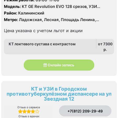
Модель:
КТ GE Revolution EVO 128 срезов, УЗИ
экспертного класса
Район:
Калининский
Метро:
Ладожская, Лесная, Площадь Ленина,
Площадь Мужества
Цена указана с учетом льгот и акции
КТ локтевого сустава с контрастом
от 7300
p.
Онлайн запись
КТ и УЗИ в Городском
противотуберкулёзном диспансере на ул
Звездная 12
Отзыв о сервисе
+7(812) 209-29-49
Отзыв о врачах