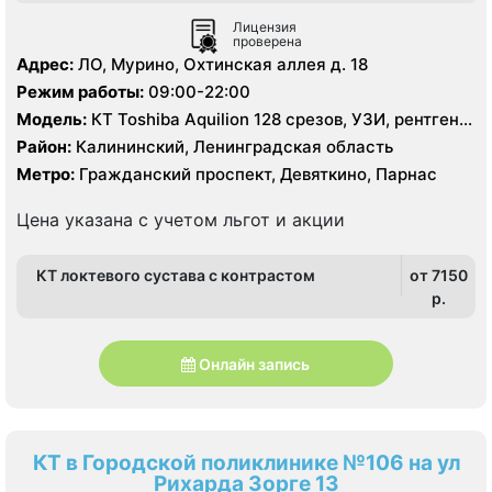
Лицензия
проверена
Адрес:
ЛО, Мурино, Охтинская аллея д. 18
Режим работы:
09:00-22:00
Модель:
КТ Toshiba Aquilion 128 срезов, УЗИ, рентген
цифровой
Район:
Калининский, Ленинградская область
Метро:
Гражданский проспект, Девяткино, Парнас
Цена указана с учетом льгот и акции
КТ локтевого сустава с контрастом
от 7150
p.
Онлайн запись
КТ в Городской поликлинике №106 на ул
Рихарда Зорге 13