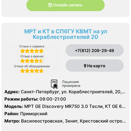
Онлайн запись
МРТ и КТ в СПбГУ КВМТ на ул
Кораблестроителей 20
Отзыв о сервисе
+7(812) 209-29-49
Отзыв о врачах
На карте
Отзыв об оборудовании
Лицензия
проверена
Адрес:
Санкт-Петербург, ул. Кораблестроителей, 20,
корп. 1
Режим работы:
09:00-21:00
Модель:
МРТ GE Discovery MR750 3.0 Tесли, КТ GE 64
среза аппарат, УЗИ аппарат
Район:
Приморский
Метро:
Василеостровская, Зенит, Крестовский остров,
Приморская