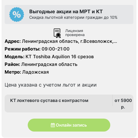
Выгодные акции на МРТ и КТ
Скидка льготной категории граждан до 10%
Лицензия
проверена
Адрес:
Ленинградская область, г.Всеволожск,
Колтушское шоссе, д. 20
Режим работы:
09:00-21:00
Модель:
КТ Toshiba Aquilion 16 срезов
Район:
Ленинградская область
Метро:
Ладожская
Цена указана с учетом льгот и акции
КТ локтевого сустава с контрастом
от 5900
p.
Онлайн запись