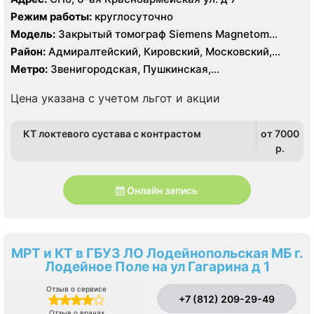
Режим работы:
круглосуточно
Модель:
Закрытый томограф Siemens Magnetom
Symphony 1.5 Тесла, КТ Siemens Somatom Emotion 16
Район:
Адмиралтейский, Кировский, Московский,
срезов
Центральный
Метро:
Звенигородская, Пушкинская,
Технологический институт, Фрунзенская
Цена указана с учетом льгот и акции
КТ локтевого сустава с контрастом
от 7000
p.
Онлайн запись
МРТ и КТ в ГБУЗ ЛО Лодейнопольская МБ г.
Лодейное Поле на ул Гагарина д 1
Отзыв о сервисе
+7 (812) 209-29-49
Отзыв о врачах