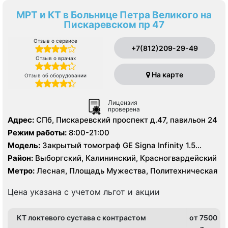
МРТ и КТ в Больнице Петра Великого на
Пискаревском пр 47
Отзыв о сервисе
+7(812)209-29-49
Отзыв о врачах
На карте
Отзыв об оборудовании
Лицензия
проверена
Адрес:
СПб, Пискаревский проспект д.47, павильон 24
Режим работы:
8:00-21:00
Модель:
Закрытый томограф GE Signa Infinity 1.5
Тесла, КТ Toshiba Aguilion 64 среза, УЗИ
Район:
Выборгский, Калининский, Красногвардейский
Метро:
Лесная, Площадь Мужества, Политехническая
Цена указана с учетом льгот и акции
КТ локтевого сустава с контрастом
от 7500