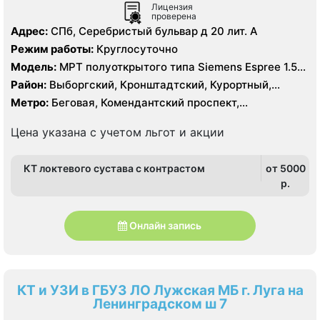
Лицензия
проверена
Адрес:
СПб, Серебристый бульвар д 20 лит. А
Режим работы:
Круглосуточно
Модель:
МРТ полуоткрытого типа Siemens Espree 1.5
Тесла, КТ Siemens Somatom Emotion 16 срезов
Район:
Выборгский, Кронштадтский, Курортный,
Ленинградская область, Приморский
Метро:
Беговая, Комендантский проспект,
Пионерская, Площадь Мужества, Старая Деревня,
Удельная, Чёрная речка
Цена указана с учетом льгот и акции
КТ локтевого сустава с контрастом
от 5000
p.
Онлайн запись
КТ и УЗИ в ГБУЗ ЛО Лужская МБ г. Луга на
Ленинградском ш 7