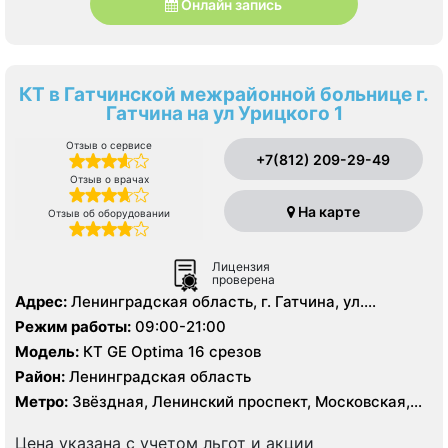
Онлайн запись
КТ в Гатчинской межрайонной больнице г.
Гатчина на ул Урицкого 1
Отзыв о сервисе
+7(812) 209-29-49
Отзыв о врачах
На карте
Отзыв об оборудовании
Лицензия
проверена
Адрес:
Ленинградская область, г. Гатчина, ул.
Урицкого д. 1
Режим работы:
09:00-21:00
Модель:
КТ GE Optima 16 срезов
Район:
Ленинградская область
Метро:
Звёздная, Ленинский проспект, Московская,
Проспект Ветеранов
Цена указана с учетом льгот и акции