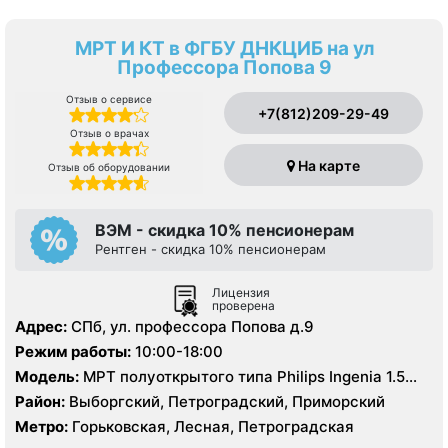
МРТ И КТ в ФГБУ ДНКЦИБ на ул
Профессора Попова 9
Отзыв о сервисе
+7(812)209-29-49
Отзыв о врачах
На карте
Отзыв об оборудовании
ВЭМ - скидка 10% пенсионерам
Рентген - скидка 10% пенсионерам
Лицензия
проверена
Адрес:
СПб, ул. профессора Попова д.9
Режим работы:
10:00-18:00
Модель:
МРТ полуоткрытого типа Philips Ingenia 1.5
Тесла, КТ Philips Ingenuity 128 срезов
Район:
Выборгский, Петроградский, Приморский
Метро:
Горьковская, Лесная, Петроградская