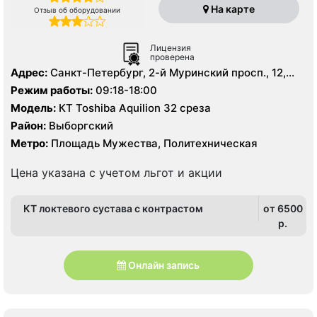
На карте
Отзыв об оборудовании
Лицензия
проверена
Адрес:
Санкт-Петербург, 2-й Муринский просп., 12,
корп. 3
Режим работы:
09:18-18:00
Модель:
КТ Toshiba Aquilion 32 среза
Район:
Выборгский
Метро:
Площадь Мужества, Политехническая
Цена указана с учетом льгот и акции
КТ локтевого сустава с контрастом
от 6500
p.
Онлайн запись