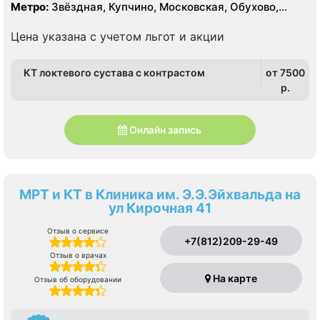
Метро:
Звёздная, Купчино, Московская, Обухово,
Рыбацкое, Шушары
Цена указана с учетом льгот и акции
КТ локтевого сустава с контрастом
от 7500
p.
Онлайн запись
МРТ и КТ в Клиника им. Э.Э.Эйхвальда на
ул Кирочная 41
Отзыв о сервисе
+7(812)209-29-49
Отзыв о врачах
На карте
Отзыв об оборудовании