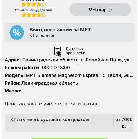
На карте
Отзыв об оборудовании
Выгодные акции на МРТ
КТ и рентген
Лицензия
проверена
Адрес:
Ленинградская область, г. Лодейное Поле, ул.
Гагарина, д. 1
Режим работы:
09:00-18:00
Модель:
МРТ Siemens Magnetom Espree 1.5 Tесли, GE
BrightSpeed 16 срезов, УЗИ аппарат, Рентген
Район:
Ленинградская область
Метро:
Цена указана с учетом льгот и акции
КТ локтевого сустава с контрастом
от 7000
p.