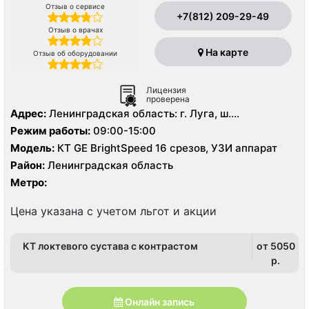
Отзыв о сервисе
+7(812) 209-29-49
Отзыв о врачах
На карте
Отзыв об оборудовании
Лицензия
проверена
Адрес:
Ленинградская область: г. Луга, ш.
Ленинградское д. 7
Режим работы:
09:00-15:00
Модель:
КТ GE BrightSpeed 16 срезов, УЗИ аппарат
Район:
Ленинградская область
Метро:
Цена указана с учетом льгот и акции
КТ локтевого сустава с контрастом
от 5050
p.
Онлайн запись