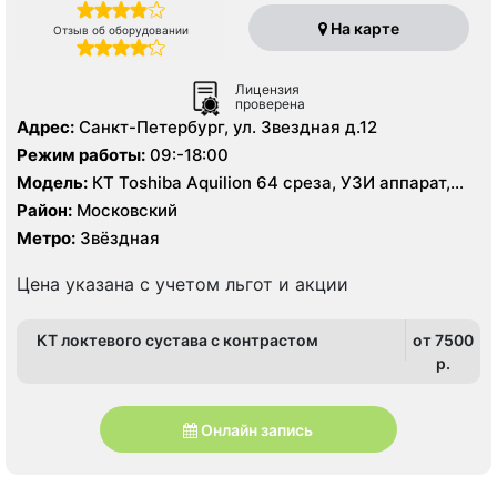
На карте
Отзыв об оборудовании
Лицензия
проверена
Адрес:
Санкт-Петербург, ул. Звездная д.12
Режим работы:
09:-18:00
Модель:
КТ Toshiba Aquilion 64 среза, УЗИ аппарат,
рентген
Район:
Московский
Метро:
Звёздная
Цена указана с учетом льгот и акции
КТ локтевого сустава с контрастом
от 7500
p.
Онлайн запись