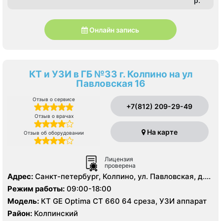
p.
Онлайн запись
КТ и УЗИ в ГБ №33 г. Колпино на ул
Павловская 16
Отзыв о сервисе
+7(812) 209-29-49
Отзыв о врачах
На карте
Отзыв об оборудовании
Лицензия
проверена
Адрес:
Санкт-петербург, Колпино, ул. Павловская, д.
16, стр. 2, лит. А
Режим работы:
09:00-18:00
Модель:
КТ GE Optima CT 660 64 среза, УЗИ аппарат
Район:
Колпинский