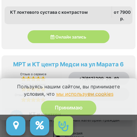
КТ локтевого сустава с контрастом
от 7900
p.
Онлайн запись
МРТ и КТ центр Медси на ул Марата 6
Отзыв о сервисе
+7(812)209-29-49
Отзыв о врачах
Пользуясь нашим сайтом, вы принимаете
условия, что
мы используем cookies
На карте
Отзыв об оборудовании
Принимаю
КТ и рентген
Скидки 10% для льготных категорий граждан
Лицензия