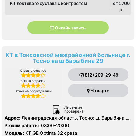
КТ локтевого сустава с контрастом
от 5700
p.
Онлайн запись
КТ в Токсовской межрайонной больнице г.
Тосно на ш Барыбина 29
Отзыв о сервисе
+7(812) 209-29-49
Отзыв о врачах
На карте
Отзыв об оборудовании
Лицензия
проверена
Адрес:
Ленинградская область, Тосно: ш. Барыбина,
29
Режим работы:
08:00-20:00
Модель:
КТ GE Optima 32 среза