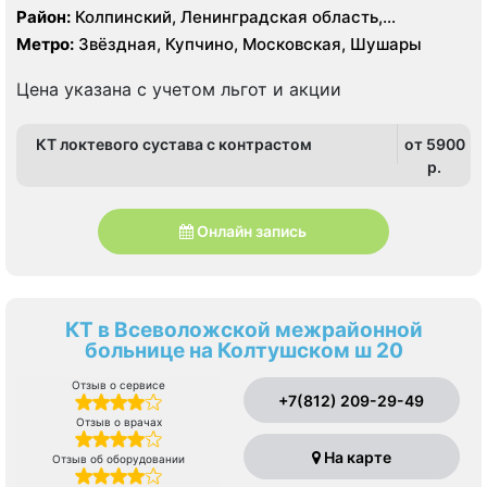
Район:
Колпинский, Ленинградская область,
Московский, Пушкинский
Метро:
Звёздная, Купчино, Московская, Шушары
Цена указана с учетом льгот и акции
КТ локтевого сустава с контрастом
от 5900
p.
Онлайн запись
КТ в Всеволожской межрайонной
больнице на Колтушском ш 20
Отзыв о сервисе
+7(812) 209-29-49
Отзыв о врачах
На карте
Отзыв об оборудовании