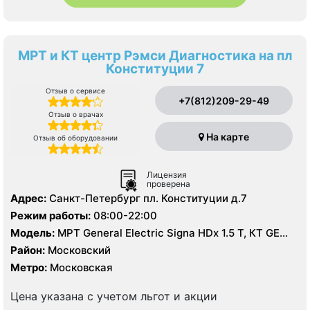
МРТ и КТ центр Рэмси Диагностика на пл
Конституции 7
Отзыв о сервисе
+7(812)209-29-49
Отзыв о врачах
На карте
Отзыв об оборудовании
Лицензия
проверена
Адрес:
Санкт-Петербург пл. Конституции д.7
Режим работы:
08:00-22:00
Модель:
МРТ General Electric Signa HDх 1.5 T, КТ GE
Optima 660 64 среза
Район:
Московский
Метро:
Московская
Цена указана с учетом льгот и акции