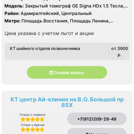
Модель:
Закрытый томограф GE Signa HDx 1.5 Тесла,
УЗИ
Район:
Адмиралтейский, Центральный
Метро:
Площадь Восстания, Площадь Ленина,
Чернышевская
Цена указана с учетом льгот и акции
КТ шейного отдела позвоночника
от 3900
p.
Онлайн запись
КТ центр Ай-клиник на В.О. Большой пр
85Х
Отзыв о сервисе
+7(812)209-29-49
Отзыв о врачах