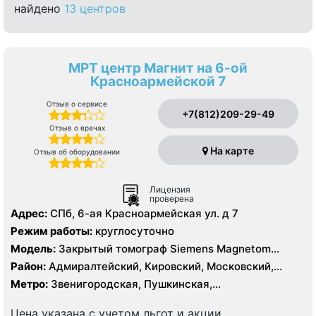
найдено
13 центров
МРТ центр Магнит на 6-ой
Красноармейской 7
Отзыв о сервисе
+7(812)209-29-49
Отзыв о врачах
На карте
Отзыв об оборудовании
Лицензия
проверена
Адрес:
СПб, 6-ая Красноармейская ул. д 7
Режим работы:
круглосуточно
Модель:
Закрытый томограф Siemens Magnetom
Symphony 1.5 Тесла, КТ Siemens Somatom Emotion 16
Район:
Адмиралтейский, Кировский, Московский,
срезов
Центральный
Метро:
Звенигородская, Пушкинская,
Технологический институт, Фрунзенская
Цена указана с учетом льгот и акции