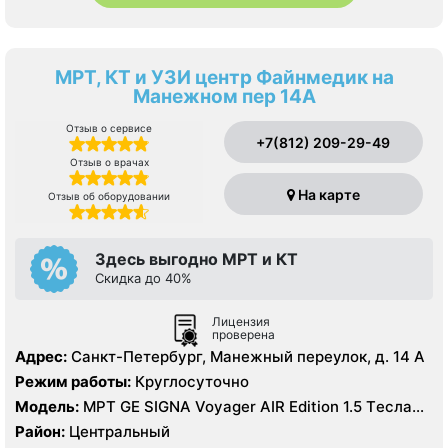
МРТ, КТ и УЗИ центр Файнмедик на
Манежном пер 14А
Отзыв о сервисе
+7(812) 209-29-49
Отзыв о врачах
На карте
Отзыв об оборудовании
Здесь выгодно МРТ и КТ
Скидка до 40%
Лицензия
проверена
Адрес:
Санкт-Петербург, Манежный переулок, д. 14 А
Режим работы:
Круглосуточно
Модель:
МРТ GE SIGNA Voyager AIR Edition 1.5 Tесла
полуоткрытый, КТ GE Revolution EVO 128 срезов, УЗИ
Район:
Центральный
GE Vivid 11 экспертного класса