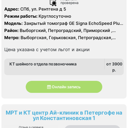
проверена
Адрес:
СПб, ул. Рентгена д 5
Режим работы:
Круглосуточно
Модель:
Закрытый томограф GE Signa EchoSpeed Plus
1.5 Тесла, General Electric 16 срезов, УЗИ
Район:
Выборгский, Петроградский, Приморский ,
Центральный
Метро:
Выборгская, Горьковская, Петроградская,
Чёрная речка, Чкаловская
Цена указана с учетом льгот и акции
КТ шейного отдела позвоночника
от 3900
p.
Онлайн запись
МРТ и КТ центр Ай-клиник в Петергофе на
ул Константиновская 1
Отзыв о сервисе