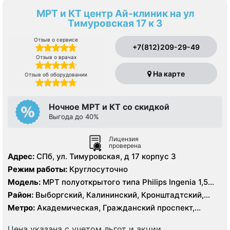
МРТ и КТ центр Ай-клиник на ул
Тимуровская 17 к 3
Отзыв о сервисе
+7(812)209-29-49
Отзыв о врачах
На карте
Отзыв об оборудовании
Ночное МРТ и КТ со скидкой
Выгода до 40%
Лицензия
проверена
Адрес:
СПб, ул. Тимуровская, д 17 корпус 3
Режим работы:
Круглосуточно
Модель:
МРТ полуоткрытого типа Philips Ingenia 1,5
Тесла, КТ Philips Ingenia 128 срезов
Район:
Выборгский, Калининский, Кронштадтский,
Курортный, Ленинградская область, Приморский
Метро:
Академическая, Гражданский проспект,
Девяткино, Озерки, Парнас, Площадь Мужества,
Политехническая, Проспект Просвещения
Цена указана с учетом льгот и акции