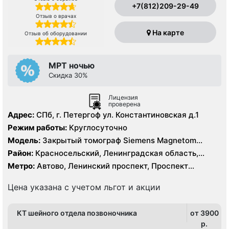
+7(812)209-29-49
Отзыв о врачах
На карте
Отзыв об оборудовании
МРТ ночью
Скидка 30%
Лицензия
проверена
Адрес:
СПб, г. Петергоф ул. Константиновская д.1
Режим работы:
Круглосуточно
Модель:
Закрытый томограф Siemens Magnetom
Avanto 1,5 Тесла, КТ Philips Ingenia 128 срезов
Район:
Красносельский, Ленинградская область,
Петродворцовый
Метро:
Автово, Ленинский проспект, Проспект
Ветеранов
Цена указана с учетом льгот и акции
КТ шейного отдела позвоночника
от 3900
p.