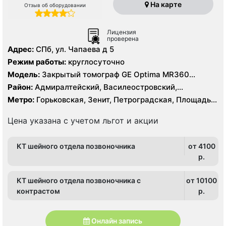
На карте
Отзыв об оборудовании
Лицензия
проверена
Адрес:
СПб, ул. Чапаева д 5
Режим работы:
круглосуточно
Модель:
Закрытый томограф GE Optima MR360
Advance 1.5 Тесла, КТ GE Optima 660 64 среза
Район:
Адмиралтейский, Василеостровский,
Петроградский, Приморский , Центральный
Метро:
Горьковская, Зенит, Петроградская, Площадь
Ленина, Спортивная, Чёрная речка, Чкаловская
Цена указана с учетом льгот и акции
КТ шейного отдела позвоночника
от 4100
p.
КТ шейного отдела позвоночника с
от 10100
контрастом
p.
Онлайн запись