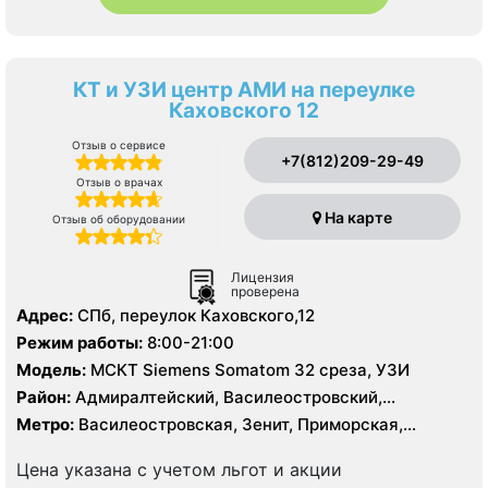
КТ и УЗИ центр АМИ на переулке
Каховского 12
Отзыв о сервисе
+7(812)209-29-49
Отзыв о врачах
На карте
Отзыв об оборудовании
Лицензия
проверена
Адрес:
СПб, переулок Каховского,12
Режим работы:
8:00-21:00
Модель:
МСКТ Siemens Somatom 32 среза, УЗИ
Район:
Адмиралтейский, Василеостровский,
Петроградский
Метро:
Василеостровская, Зенит, Приморская,
Спортивная
Цена указана с учетом льгот и акции