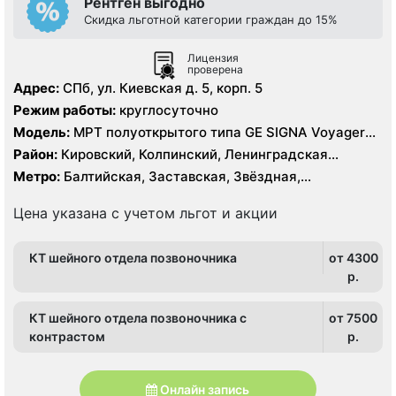
Рентген выгодно
Скидка льготной категории граждан до 15%
Лицензия
проверена
Адрес:
СПб, ул. Киевская д. 5, корп. 5
Режим работы:
круглосуточно
Модель:
МРТ полуоткрытого типа GE SIGNA Voyager
1.5 Тесла, КТ GE Revolution EVO 128 срезов, УЗИ GE
Район:
Кировский, Колпинский, Ленинградская
Logiq E9, рентген
область, Московский, Невский, Пушкинский,
Метро:
Балтийская, Заставская, Звёздная,
Фрунзенский, Центральный
Московская, Московские ворота, Обводный канал,
Парк Победы, Технологический институт,
Цена указана с учетом льгот и акции
Фрунзенская, Шушары, Электросила
КТ шейного отдела позвоночника
от 4300
p.
КТ шейного отдела позвоночника с
от 7500
контрастом
p.
Онлайн запись