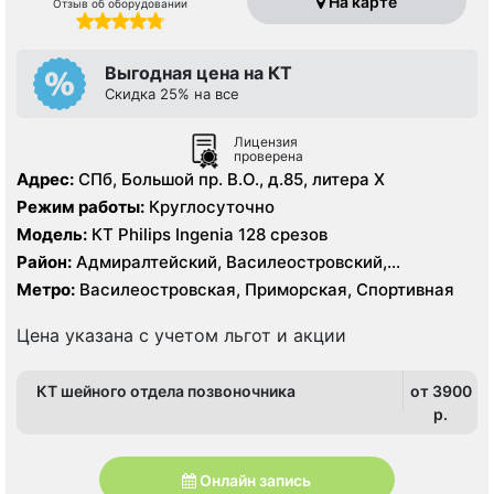
На карте
Отзыв об оборудовании
Выгодная цена на КТ
Скидка 25% на все
Лицензия
проверена
Адрес:
СПб, Большой пр. В.О., д.85, литера Х
Режим работы:
Круглосуточно
Модель:
КТ Philips Ingenia 128 срезов
Район:
Адмиралтейский, Василеостровский,
Петроградский
Метро:
Василеостровская, Приморская, Спортивная
Цена указана с учетом льгот и акции
КТ шейного отдела позвоночника
от 3900
p.
Онлайн запись