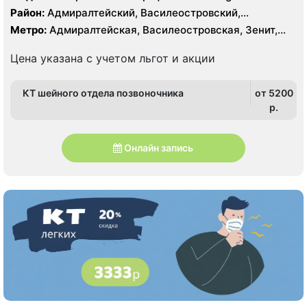
Symphony 1.5 Тесла
Район:
Адмиралтейский, Василеостровский,
Петроградский, Центральный
Метро:
Адмиралтейская, Василеостровская, Зенит,
Крестовский остров, Приморская, Спортивная,
Чкаловская
Цена указана с учетом льгот и акции
КТ шейного отдела позвоночника
от 5200
p.
Онлайн запись