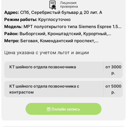
Лицензия
проверена
Адрес:
СПб, Серебристый бульвар д 20 лит. А
Режим работы:
Круглосуточно
Модель:
МРТ полуоткрытого типа Siemens Espree 1.5
Тесла, КТ Siemens Somatom Emotion 16 срезов
Район:
Выборгский, Кронштадтский, Курортный,
Ленинградская область, Приморский
Метро:
Беговая, Комендантский проспект,
Пионерская, Площадь Мужества, Старая Деревня,
Удельная, Чёрная речка
Цена указана с учетом льгот и акции
КТ шейного отдела позвоночника
от 3000
p.
КТ шейного отдела позвоночника с
от 5000
контрастом
p.
Онлайн запись