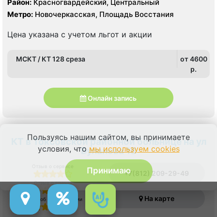
Район:
Красногвардейский, Центральный
среза) МСКТ Philips Ingenuity (128 срезов), УЗИ
Метро:
Новочеркасская, Площадь Восстания
экспертного класса, цифровой рентген
Цена указана с учетом льгот и акции
МСКТ / КТ 128 среза
от 4600
p.
Онлайн запись
Пользуясь нашим сайтом, вы принимаете
КТ в Токсовской районной больнице на ул
условия, что
мы используем cookies
Буланова 18
Отзыв о сервисе
Принимаю
+7(812) 209-29-49
Отзыв о врачах
На карте
Отзыв об оборудовании