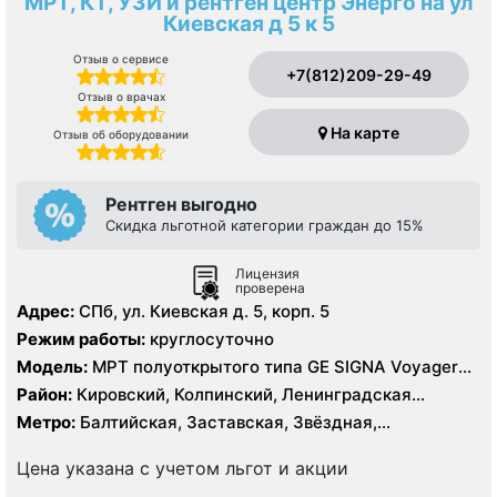
МРТ, КТ, УЗИ и рентген центр Энерго на ул
Киевская д 5 к 5
Отзыв о сервисе
+7(812)209-29-49
Отзыв о врачах
На карте
Отзыв об оборудовании
Рентген выгодно
Скидка льготной категории граждан до 15%
Лицензия
проверена
Адрес:
СПб, ул. Киевская д. 5, корп. 5
Режим работы:
круглосуточно
Модель:
МРТ полуоткрытого типа GE SIGNA Voyager
1.5 Тесла, КТ GE Revolution EVO 128 срезов, УЗИ GE
Район:
Кировский, Колпинский, Ленинградская
Logiq E9, рентген
область, Московский, Невский, Пушкинский,
Метро:
Балтийская, Заставская, Звёздная,
Фрунзенский, Центральный
Московская, Московские ворота, Обводный канал,
Парк Победы, Технологический институт,
Цена указана с учетом льгот и акции
Фрунзенская, Шушары, Электросила