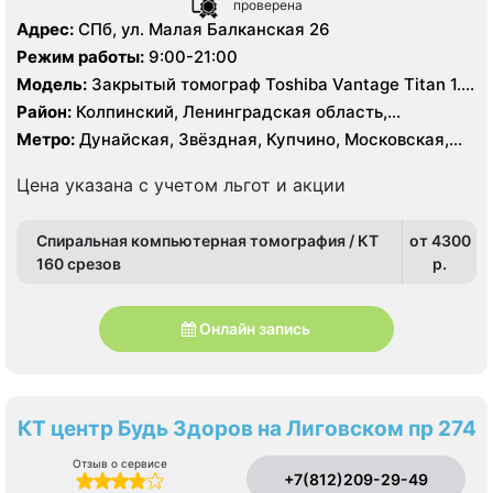
проверена
Адрес:
СПб, ул. Малая Балканская 26
Режим работы:
9:00-21:00
Модель:
Закрытый томограф Toshiba Vantage Titan 1.5
Тесла, КТ Toshiba Aquilion Prime 160 срезов, УЗИ
Район:
Колпинский, Ленинградская область,
Toshiba Aplio 500
Московский, Пушкинский, Фрунзенский
Метро:
Дунайская, Звёздная, Купчино, Московская,
Шушары
Цена указана с учетом льгот и акции
Спиральная компьютерная томография / КТ
от 4300
160 срезов
p.
Онлайн запись
КТ центр Будь Здоров на Лиговском пр 274
Отзыв о сервисе
+7(812)209-29-49