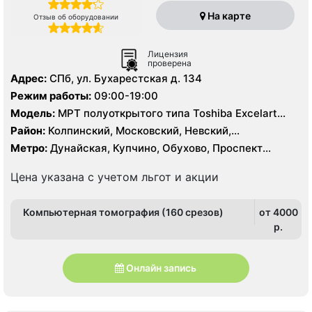
На карте
Отзыв об оборудовании
Лицензия
проверена
Адрес:
СПб, ул. Бухарестская д. 134
Режим работы:
09:00-19:00
Модель:
МРТ полуоткрытого типа Toshiba Excelart
Vantage Atlas 1.5Т, КТ Toshiba Aquilion Prime 160
Район:
Колпинский, Московский, Невский,
срезов, КТ Siemens Somatom 16 срезов
Фрунзенский
Метро:
Дунайская, Купчино, Обухово, Проспект
Славы, Рыбацкое, Шушары
Цена указана с учетом льгот и акции
Компьютерная томография (160 срезов)
от 4000
p.
Онлайн запись