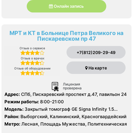
Онлайн запись
МРТ и КТ в Больнице Петра Великого на
Пискаревском пр 47
Отзыв о сервисе
+7(812)209-29-49
Отзыв о врачах
На карте
Отзыв об оборудовании
Лицензия
проверена
Адрес:
СПб, Пискаревский проспект д.47, павильон 24
Режим работы:
8:00-21:00
Модель:
Закрытый томограф GE Signa Infinity 1.5
Тесла, КТ Toshiba Aguilion 64 среза, УЗИ
Район:
Выборгский, Калининский, Красногвардейский
Метро:
Лесная, Площадь Мужества, Политехническая