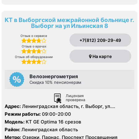
КТ в Выборгской межрайонной больнице г.
Выборг на ул Ильинская 8
Отзыв о сервисе
+7(812) 209-29-49
Отзыв о врачах
На карте
Отзыв об оборудовании
Велоэнергометрия
Скидка 10% пенсионерам
Лицензия
проверена
Адрес:
Ленинградская область, г. Выборг, ул.
Ильинская, д.8.
Режим работы:
09:00-20:00
Модель:
КТ GE Optima 16 срезов
Район:
Ленинградская область
Метро:
Озерки, Парнас, Проспект Просвещения