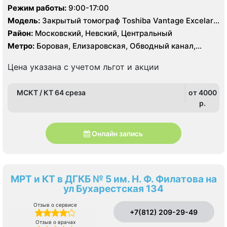
Режим работы:
9:00-17:00
Модель:
Закрытый томограф Toshiba Vantage Excelart
XGV 1.5 Тесла, КТ Philips BRILLIANCE 64 среза, УЗИ
Район:
Московский, Невский, Центральный
Метро:
Боровая, Елизаровская, Обводный канал,
Площадь Александра Невского
Цена указана с учетом льгот и акции
МСКТ / КТ 64 среза
от 4000
p.
Онлайн запись
МРТ и КТ в ДГКБ № 5 им. Н. Ф. Филатова на
ул Бухарестская 134
Отзыв о сервисе
+7(812) 209-29-49
Отзыв о врачах