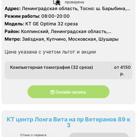
проверена
Адрес:
Ленинградская область, Тосно: ш. Барыбина,
29
Режим работы:
08:00-20:00
Модель:
КТ GE Optima 32 среза
Район:
Колпинский, Ленинградская область,
Московский, Пушкинский
Метро:
Звёздная, Купчино, Московская, Шушары
Цена указана с учетом льгот и акции
Компьютерная томография (32 среза)
от 4150
p.
Онлайн запись
КТ центр Лонга Вита на пр Ветеранов 89 к
3
Отзыв о сервисе