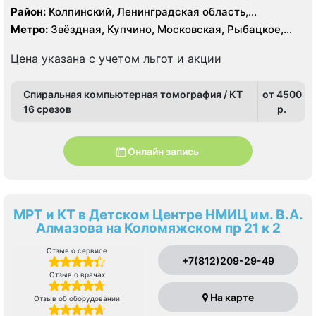
Район:
Колпинский, Ленинградская область,
Пушкинский
Метро:
Звёздная, Купчино, Московская, Рыбацкое,
Шушары
Цена указана с учетом льгот и акции
Спиральная компьютерная томография / КТ
от 4500
16 срезов
p.
Онлайн запись
МРТ и КТ в Детском Центре НМИЦ им. В.А.
Алмазова на Коломяжском пр 21 к 2
Отзыв о сервисе
+7(812)209-29-49
Отзыв о врачах
На карте
Отзыв об оборудовании