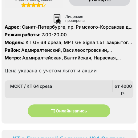
Лицензия
проверена
Адрес:
Санкт-Петербурге, пр. Римского-Корсакова д.
87
Режим работы:
7:00-20:00
Модель:
КТ GE 64 среза, МРТ GE Signa 1.5Т закрытого
типа
Район:
Адмиралтейский, Василеостровский,
Кировский, Центральный
Метро:
Адмиралтейская, Балтийская, Нарвская,
Садовая, Сенная площадь, Спасская, Театральная,
Технологический институт
Цена указана с учетом льгот и акции
МСКТ / КТ 64 среза
от 4000
p.
Онлайн запись