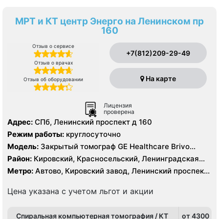
МРТ и КТ центр Энерго на Ленинском пр
160
Отзыв о сервисе
+7(812)209-29-49
Отзыв о врачах
На карте
Отзыв об оборудовании
Лицензия
проверена
Адрес:
СПб, Ленинский проспект д 160
Режим работы:
круглосуточно
Модель:
Закрытый томограф GE Healthcare Brivo
MR355 1.5 Тесла, КТ General Electric Optima CT 520 16
Район:
Кировский, Красносельский, Ленинградская
срезов
область, Московский, Петродворцовый, Пушкинский
Метро:
Автово, Кировский завод, Ленинский проспект,
Московская, Проспект Ветеранов, Путиловская,
Шушары
Цена указана с учетом льгот и акции
Спиральная компьютерная томография / КТ
от 4300