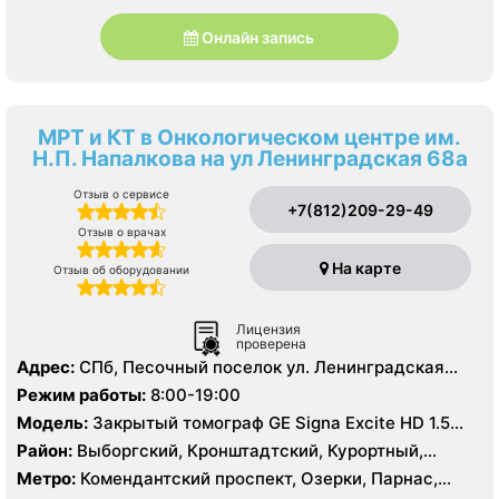
Онлайн запись
МРТ и КТ в Онкологическом центре им.
Н.П. Напалкова на ул Ленинградская 68а
Отзыв о сервисе
+7(812)209-29-49
Отзыв о врачах
На карте
Отзыв об оборудовании
Лицензия
проверена
Адрес:
СПб, Песочный поселок ул. Ленинградская
д.68а
Режим работы:
8:00-19:00
Модель:
Закрытый томограф GE Signa Excite HD 1.5
Тесла, Siemens Magnetom 1.5 Тесла, КТ Philips
Район:
Выборгский, Кронштадтский, Курортный,
Brilliance 128 срезов
Ленинградская область
Метро:
Комендантский проспект, Озерки, Парнас,