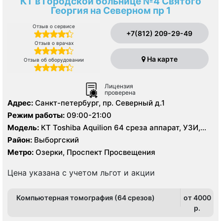
КТ в Городской больнице №4 Святого
Георгия на Северном пр 1
Отзыв о сервисе
+7(812) 209-29-49
Отзыв о врачах
На карте
Отзыв об оборудовании
Лицензия
проверена
Адрес:
Санкт-петербург, пр. Северный д.1
Режим работы:
09:00-21:00
Модель:
КТ Toshiba Aquilion 64 среза аппарат, УЗИ,
рентген
Район:
Выборгский
Метро:
Озерки, Проспект Просвещения
Цена указана с учетом льгот и акции
Компьютерная томография (64 срезов)
от 4000
p.