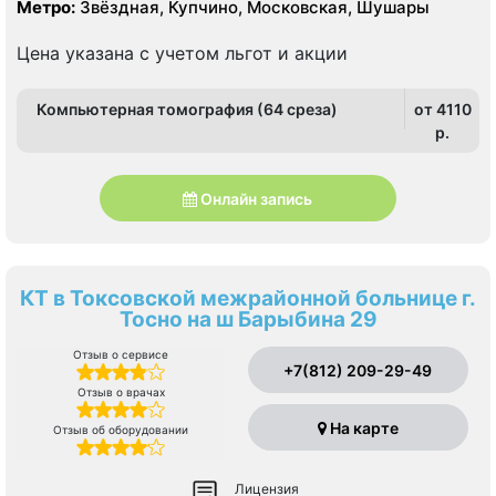
Пушкинский
Метро:
Звёздная, Купчино, Московская, Шушары
Цена указана с учетом льгот и акции
Компьютерная томография (64 среза)
от 4110
p.
Онлайн запись
КТ в Токсовской межрайонной больнице г.
Тосно на ш Барыбина 29
Отзыв о сервисе
+7(812) 209-29-49
Отзыв о врачах
На карте
Отзыв об оборудовании
Лицензия