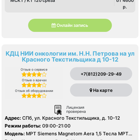
МСКТ / КТ 120 среза
от 4600
p.
Онлайн запись
КДЦ НИИ онкологии им. Н.Н. Петрова на ул
Красного Текстильщика д 10-12
Отзыв о сервисе
+7(812)209-29-49
Отзыв о врачах
На карте
Отзыв об оборудовании
Лицензия
проверена
Адрес:
СПб, ул. Красного Текстильщика, д. 10-12
Режим работы:
09:00-21:00
Модель:
МРТ Siemens Magnetom Aera 1,5 Тесла МРТ
GE Signa Excite HD 1,5 Тесла, МСКТ Philips Brilliance (64