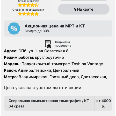
Отзыв о врачах
На карте
Отзыв об оборудовании
Акционная цена на МРТ и КТ
Скидка до 30%
Лицензия
проверена
Адрес:
СПб, ул. 1-ая Советская 8
Режим работы:
круглосуточно
Модель:
Полуоткрытый томограф Toshiba Vantage
Titan 1.5 Тесла, КТ Toshiba Aquilion CX 128 срезов, УЗИ
Район:
Адмиралтейский, Центральный
Метро:
Владимирская, Гостиный двор, Достоевская,
Лиговский проспект, Маяковская, Невский проспект,
Площадь Александра Невского, Площадь Восстания,
Цена указана с учетом льгот и акции
Пушкинская
Спиральная компьютерная томография / КТ
от 4000
64 среза
p.