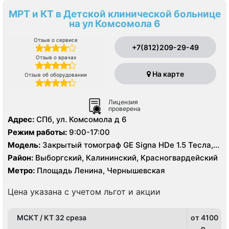
МРТ и КТ в Детской клинической больнице
на ул Комсомола 6
Отзыв о сервисе
+7(812)209-29-49
Отзыв о врачах
На карте
Отзыв об оборудовании
Лицензия
проверена
Адрес:
СПб, ул. Комсомола д 6
Режим работы:
9:00-17:00
Модель:
Закрытый томограф GE Signa HDe 1.5 Тесла,
КТ GE Lightspeed 32 среза
Район:
Выборгский, Калининский, Красногвардейский
Метро:
Площадь Ленина, Чернышевская
Цена указана с учетом льгот и акции
МСКТ / КТ 32 среза
от 4100
p.