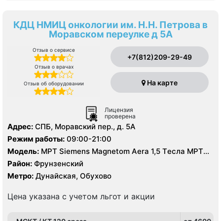
КДЦ НМИЦ онкологии им. Н.Н. Петрова в
Моравском переулке д 5А
Отзыв о сервисе
+7(812)209-29-49
Отзыв о врачах
На карте
Отзыв об оборудовании
Лицензия
проверена
Адрес:
СПБ, Моравский пер., д. 5А
Режим работы:
09:00-21:00
Модель:
МРТ Siemens Magnetom Aera 1,5 Tесла МРТ
GE Signa Excite HD 1,5 Tесла, МСКТ Philips Brilliance
Район:
Фрунзенский
64-среза МСКТ Philips Ingenuity 128-срезов, УЗИ
Метро:
Дунайская, Обухово
экспертного класса, цифровой рентген
Цена указана с учетом льгот и акции