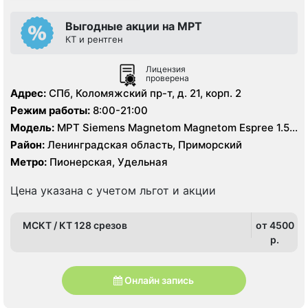
Выгодные акции на МРТ
КТ и рентген
Лицензия
проверена
Адрес:
СПб, Коломяжский пр-т, д. 21, корп. 2
Режим работы:
8:00-21:00
Модель:
МРТ Siemens Magnetom Magnetom Espree 1.5
Тесла, КТ Philips Ingenuity Elite 128 срезов
Район:
Ленинградская область, Приморский
Метро:
Пионерская, Удельная
Цена указана с учетом льгот и акции
МСКТ / КТ 128 срезов
от 4500
p.
Онлайн запись