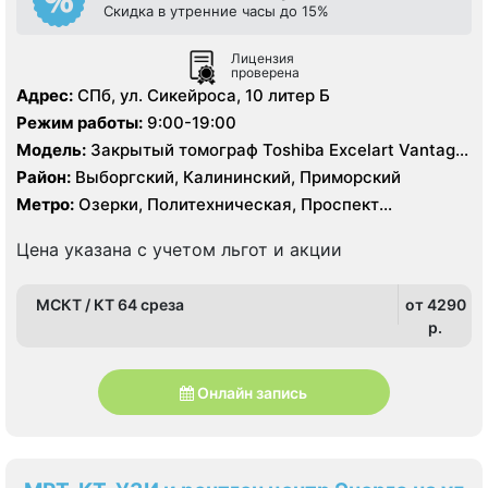
Скидка в утренние часы до 15%
Лицензия
проверена
Адрес:
СПб, ул. Сикейроса, 10 литер Б
Режим работы:
9:00-19:00
Модель:
Закрытый томограф Toshiba Excelart Vantage
Atlas 1.5 Тесла, КТ Philips 64 среза, УЗИ
Район:
Выборгский, Калининский, Приморский
Метро:
Озерки, Политехническая, Проспект
Просвещения
Цена указана с учетом льгот и акции
МСКТ / КТ 64 среза
от 4290
p.
Онлайн запись