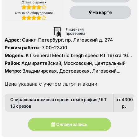
Отзыв о врачах
На карте
Отзыв об оборудовании
Лицензия
проверена
Адрес:
Санкт-Петербург, пр. Лиговский д. 274
Режим работы:
7:00-23:00
Модель:
КТ General Electric bregh speed RT 16/xra 16
срезов, УЗИ
Район:
Адмиралтейский, Московский, Центральный
Метро:
Владимирская, Достоевская, Лиговский
проспект, Московские ворота
Цена указана с учетом льгот и акции
Спиральная компьютерная томография / КТ
от 4300
16 срезов
p.
Онлайн запись