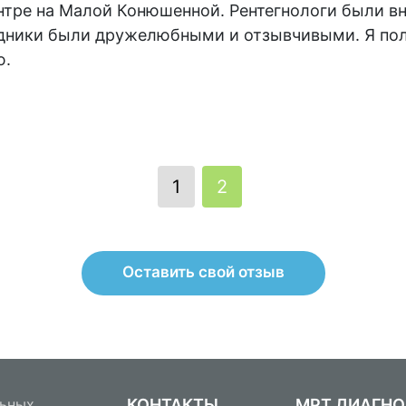
нтре на Малой Конюшенной. Рентегнологи были в
удники были дружелюбными и отзывчивыми. Я пол
ю.
1
2
Оставить свой отзыв
льных
КОНТАКТЫ
МРТ ДИАГН