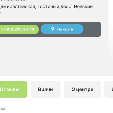
дмиралтейская, Гостиный двор, Невский
т
На карте
+7(812)209-29-49
Отзывы
Врачи
О центре
 8А