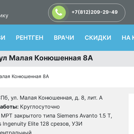
+7(812)209-29-49
ику
ЗИ
РЕНТГЕН
ВРАЧИ
СКИДКИ
НА 
а ул Малая Конюшенная 8А
Малая Конюшенная 8А
Пб, ул. Малая Конюшенная, д. 8, лит. А
аботы:
Круглосуточно
МРТ закрытого типа Siemens Avanto 1.5 Т,
s Ingenuity Elite 128 срезов, УЗИ
ентральный