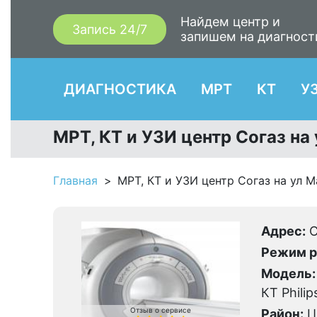
Найдем центр и
Запись 24/7
запишем на диагност
ДИАГНОСТИКА
МРТ
КТ
У
МРТ, КТ и УЗИ центр Согаз н
Главная
МРТ, КТ и УЗИ центр Согаз на ул 
Адрес:
С
Режим р
Модель:
КТ Philip
Отзыв о сервисе
Район:
Ц