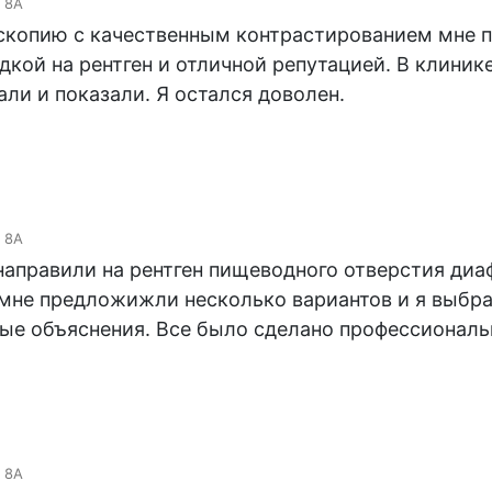
 8А
оскопию с качественным контрастированием мне п
кой на рентген и отличной репутацией. В клиник
ли и показали. Я остался доволен.
 8А
направили на рентген пищеводного отверстия диа
, мне предложижли несколько вариантов и я выбр
ные объяснения. Все было сделано профессиональ
 8А