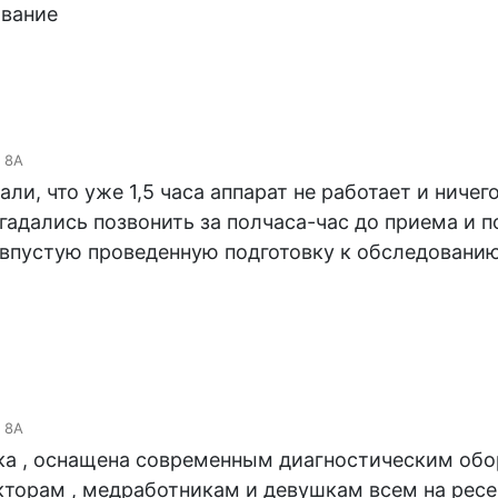
ивание
 8А
али, что уже 1,5 часа аппарат не работает и ничег
гадались позвонить за полчаса-час до приема и п
и впустую проведенную подготовку к обследовани
 8А
а , оснащена современным диагностическим обор
орам , медработникам и девушкам всем на ресеп