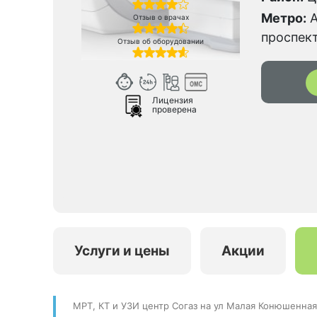
Метро:
А
Отзыв о врачах
проспек
Отзыв об оборудовании
Лицензия
проверена
Услуги и цены
Акции
МРТ, КТ и УЗИ центр Согаз на ул Малая Конюшенная