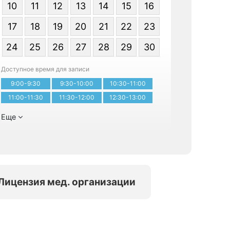
10
11
12
13
14
15
16
17
18
19
20
21
22
23
Я даю со
24
25
26
27
28
29
30
персональ
Доступное время для записи
9:00-9:30
9:30-10:00
10:30-11:00
Записатьс
11:00-11:30
11:30-12:00
12:30-13:00
Еще
Лицензия мед. организации