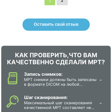
1
2
Оставить свой отзыв
КАК ПРОВЕРИТЬ,ЧТО ВАМ
КАЧЕСТВЕННО СДЕЛАЛИ МРТ?
Запись снимков:
МРТ снимки должны быть записаны
в формате DICOM на любой
электронный носитель.
Изображения, распечатанные
Шаг сканирования:
только на пленке,
Максимальный шаг сканирования
малоинформативны и не позволят
качественной МРТ составляет не
врачам провести детальную оценку