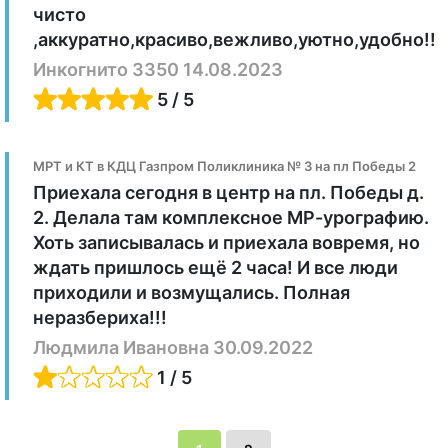
таза лучше проводить в период с 6-
Поэтому после прохождения
чисто
13 день менструального цикла, если
обследований в любом из наших
,аккуратно,красиво,вежливо,уютно,удобно!!
у пациентки еще есть цикл, при
партнёрских центов Вы можете
условии, что врач не дал других
получить бесплатную консультацию
Инкогнито 3350 14.08.2023
рекомендаций по дню
врача-специалиста по результатам
5 / 5
цикла.Временная разница между
МРТ.
проводимыми исследованиями МРТ
с контрастом и КТ с контрастом
должна быть не менее 24 часов.
МРТ и КТ в КДЦ Газпром Поликлиника № 3 на пл Победы 2
Приехала сегодня в центр на пл. Победы д.
2. Делала там комплексное МР-урографию.
Хоть записывалась и приехала вовремя, но
ждать пришлось ещё 2 часа! И все люди
приходили и возмущались. Полная
неразбериха!!!
Людмила Ивановна 30.09.2022
1 / 5