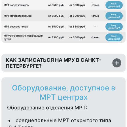
Хочу
МРТ надпочечников
от 3500 руб.
от 5000 руб.
Ночью
дешевле!
Хочу
МРТ мочевого пузыря
от 3500 руб.
от 5000 руб.
Ночью
дешевле!
Хочу
МРТ сосудов почек
от 3500 руб.
от 5500 руб.
-
дешевле!
МР урография мочевыводящих
Хочу
от 3300 руб.
от 6500 руб.
Ночью
дешевле!
путей
КАК ЗАПИСАТЬСЯ НА МРУ В САНКТ-
ПЕТЕРБУРГЕ?
Оборудование, доступное в
МРТ центрах
Оборудование отделения МРТ:
среднепольные МРТ открытого типа