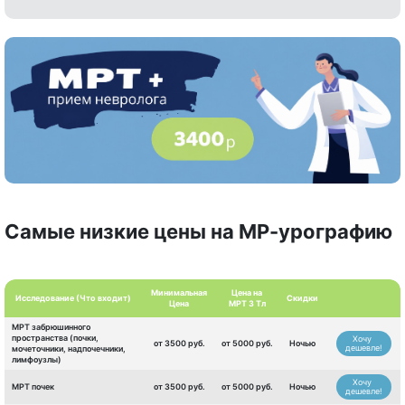
Самые низкие цены на МР-урографию
Минимальная
Цена на
Исследование (Что входит)
Скидки
Цена
МРТ 3 Тл
МРТ забрюшинного
пространства (почки,
Хочу
от 3500 руб.
от 5000 руб.
Ночью
дешевле!
мочеточники, надпочечники,
лимфоузлы)
Хочу
МРТ почек
от 3500 руб.
от 5000 руб.
Ночью
дешевле!