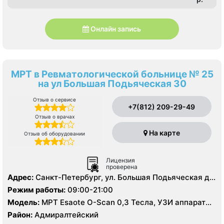
Онлайн запись
МРТ в Ревматологической больнице № 25
на ул Большая Подьяческая 30
Отзыв о сервисе
+7(812) 209-29-49
Отзыв о врачах
На карте
Отзыв об оборудовании
Лицензия
проверена
Адрес:
Санкт-Петербург, ул. Большая Подьяческая д
30
Режим работы:
09:00-21:00
Модель:
МРТ Esaote O-Scan 0,3 Тесла, УЗИ аппарат
MyLab 70, Рентген
Район:
Адмиралтейский