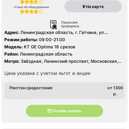
На карте
Отзыв об оборудовании
Лицензия
проверена
Адрес:
Ленинградская область, г. Гатчина, ул.
Урицкого д. 1
Режим работы:
09:00-21:00
Модель:
КТ GE Optima 16 срезов
Район:
Ленинградская область
Метро:
Звёздная, Ленинский проспект, Московская,
Проспект Ветеранов
Цена указана с учетом льгот и акции
Рентген средостения
от 1300
p.
Онлайн запись