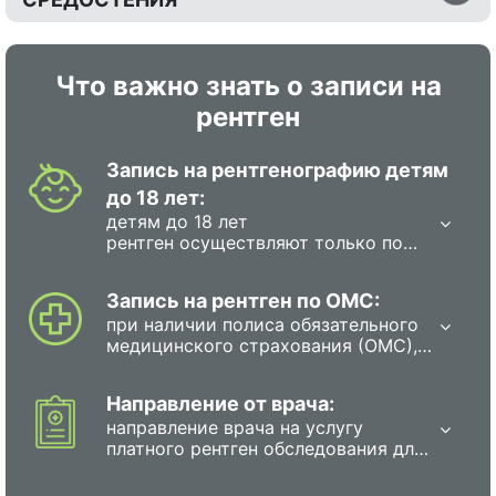
Что важно знать о записи на
рентген
Запись на рентгенографию детям
до 18 лет:
детям до 18 лет
рентген осуществляют только по
направлению врача, поскольку она
сопряжена с лучевой нагрузкой, и
Запись на рентген по ОМС:
врачу необходимо взвесить
при наличии полиса обязательного
преимущества и риски.В мед.центре
медицинского страхования (ОМС),
дети должны находиться в
каждый гражданин в РФ имеет
сопровождении родителя или
право на прохождение рентген-
полномочного представителя.
Направление от врача:
обследования бесплатно. Для этого
направление врача на услугу
необходимо записаться на
платного рентген обследования для
диагностику в государственную
взрослых не требуется. Детям до 18
поликлинику или больницу любым
лет рентген осуществляют только
из перечисленных способов: в