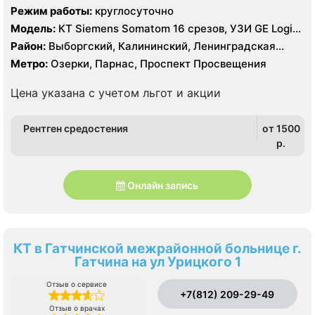
Режим работы:
круглосуточно
Модель:
КТ Siemens Somatom 16 срезов, УЗИ GE Logiq
S8
Район:
Выборгский, Калининский, Ленинградская
область, Приморский
Метро:
Озерки, Парнас, Проспект Просвещения
Цена указана с учетом льгот и акции
Рентген средостения
от 1500
p.
Онлайн запись
КТ в Гатчинской межрайонной больнице г.
Гатчина на ул Урицкого 1
Отзыв о сервисе
+7(812) 209-29-49
Отзыв о врачах