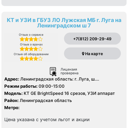
КТ и УЗИ в ГБУЗ ЛО Лужская МБ г. Луга на
Ленинградском ш 7
Отзыв о сервисе
+7(812) 209-29-49
Отзыв о врачах
На карте
Отзыв об оборудовании
Лицензия
проверена
Адрес:
Ленинградская область: г. Луга, ш.
Ленинградское д. 7
Режим работы:
09:00-15:00
Модель:
КТ GE BrightSpeed 16 срезов, УЗИ аппарат
Район:
Ленинградская область
Метро:
Цена указана с учетом льгот и акции