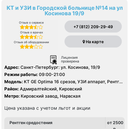
КТ и УЗИ в Городской больнице №14 на ул
Косинова 19/9
Отзыв о сервисе
+7 (812) 209-29-49
Отзыв о врачах
На карте
Отзыв об оборудовании
Лицензия
проверена
Адрес:
Санкт-Петербург: ул. Косинова, 19/9
Режим работы:
09:00-21:00
Модель:
KT GE Optima 16 срезов, УЗИ аппарат, Рентген
аппарат
Район:
Адмиралтейский, Кировский
Метро:
Кировский завод, Нарвская
Цена указана с учетом льгот и акции
Рентген средостения
от 2500
p.