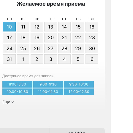
Желаемое время приема
Же
ПН
ВТ
СР
ЧТ
ПТ
СБ
ВС
10
11
12
13
14
15
16
17
18
19
20
21
22
23
24
25
26
27
28
29
30
Я даю 
31
1
2
3
4
5
6
персонал
Доступное время для записи
Записа
8:00-8:30
9:00-9:30
9:30-10:00
10:00-10:30
11:00-11:30
12:00-12:30
Еще