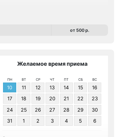
от 500 p.
Желаемое время приема
Же
ПН
ВТ
СР
ЧТ
ПТ
СБ
ВС
10
11
12
13
14
15
16
17
18
19
20
21
22
23
24
25
26
27
28
29
30
Я даю 
31
1
2
3
4
5
6
персонал