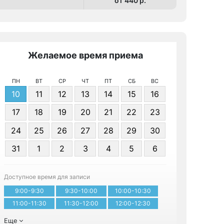
от 440 p.
Желаемое время приема
Же
ПН
ВТ
СР
ЧТ
ПТ
СБ
ВС
10
11
12
13
14
15
16
17
18
19
20
21
22
23
24
25
26
27
28
29
30
Я даю 
31
1
2
3
4
5
6
персонал
Доступное время для записи
Записа
9:00-9:30
9:30-10:00
10:00-10:30
11:00-11:30
11:30-12:00
12:00-12:30
Еще