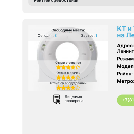
Рентген средостения
КТ и
Свободные места:
на Л
Сегодня:
3
Завтра:
1
Адрес:
Ленинг
Режим
Отзыв о сервисе
Модел
Район:
Отзыв о врачах
Метро
Отзыв об оборудовании
Лицензия
+7(8
проверена