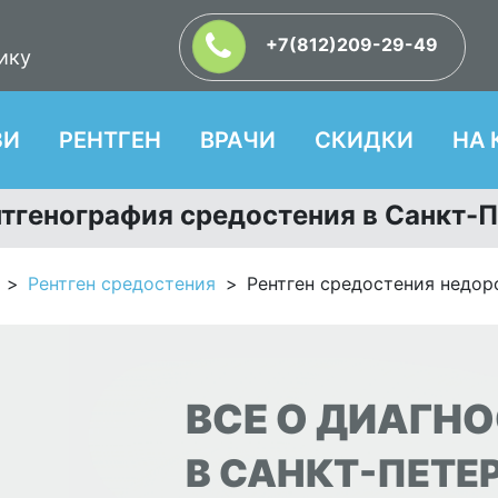
+7(812)209-29-49
ику
ЗИ
РЕНТГЕН
ВРАЧИ
СКИДКИ
НА 
нтгенография средостения в Санкт-
Рентген средостения
Рентген средостения недор
ВСЕ О ДИАГН
В САНКТ-ПЕТЕ