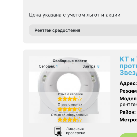
Цена указана с учетом льгот и акции
Рентген средостения
КТ и
Свободные места:
прот
Сегодня:
1
Завтра:
8
Звез
Адрес:
Режим
Отзыв о сервисе
Модел
рентге
Отзыв о врачах
Район:
Отзыв об оборудовании
Метро
Лицензия
проверена