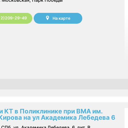
12)209-29-49
На карте
и КТ в Поликлинике при ВМА им.
Кирова на ул Академика Лебедева 6
СПб, ул. Академика Лебедева, 6, лит. В