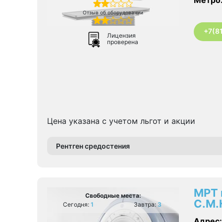
Отзыв об оборудовании
+7(8
Лицензия
проверена
Цена указана с учетом льгот и акции
Рентген средостения
МРТ 
Свободные места:
С.М.
Сегодня:
1
Завтра:
3
Адрес: