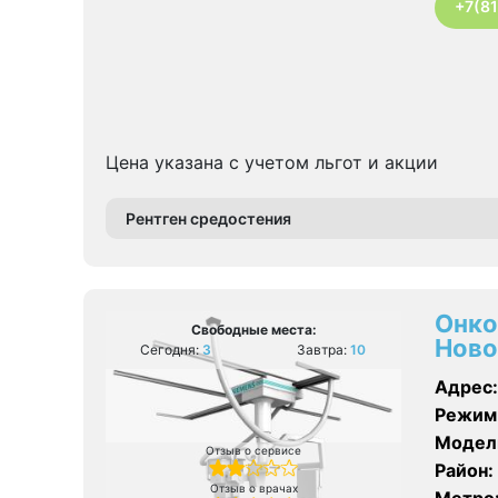
+7(8
Цена указана с учетом льгот и акции
Рентген средостения
Онко
Свободные места:
Ново
Сегодня:
3
Завтра:
10
Адрес:
Режим
Модел
Отзыв о сервисе
Район:
Отзыв о врачах
Метро