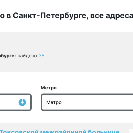
о в Санкт-Петербурге, все адреса
бурге:
найдено
38
Метро
 Токсовской межрайонной больнице