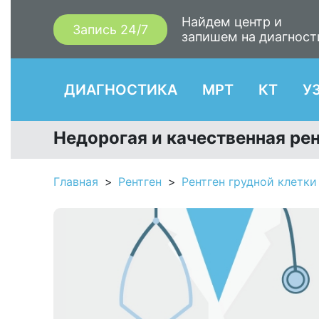
Найдем центр и
Запись 24/7
запишем на диагност
ДИАГНОСТИКА
МРТ
КТ
У
Недорогая и качественная ре
Главная
Рентген
Рентген грудной клетки