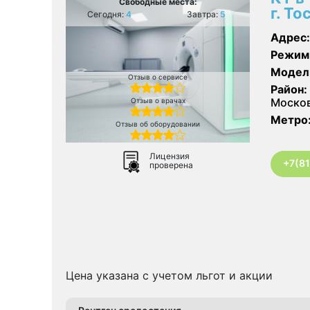
Свободные места:
г. Т
Сегодня:
4
Завтра:
5
Адрес:
Режим
Модел
Отзыв о сервисе
Район:
Москов
Отзыв о врачах
Метро
Отзыв об оборудовании
Лицензия
+7(8
проверена
Цена указана с учетом льгот и акции