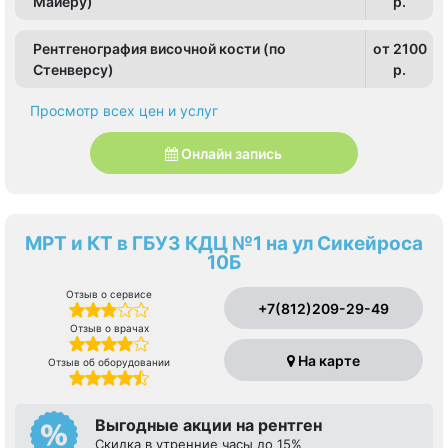
Майеру)
p.
Рентгенография височной кости (по
от 2100
Стенверсу)
p.
Просмотр всех цен и услуг
Онлайн запись
МРТ и КТ в ГБУЗ КДЦ №1 на ул Сикейроса
10Б
Отзыв о сервисе
+7(812)209-29-49
Отзыв о врачах
На карте
Отзыв об оборудовании
Выгодные акции на рентген
Скидка в утренние часы до 15%