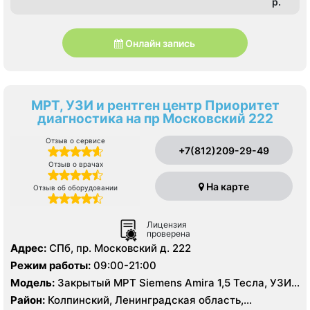
p.
Онлайн запись
МРТ, УЗИ и рентген центр Приоритет
диагностика на пр Московский 222
Отзыв о сервисе
+7(812)209-29-49
Отзыв о врачах
На карте
Отзыв об оборудовании
Лицензия
проверена
Адрес:
СПб, пр. Московский д. 222
Режим работы:
09:00-21:00
Модель:
Закрытый МРТ Siemens Amira 1,5 Тесла, УЗИ
экспертного класса, цифровой рентген
Район:
Колпинский, Ленинградская область,