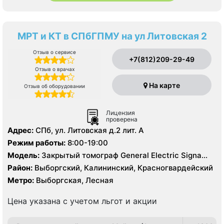
МРТ и КТ в СПбГПМУ на ул Литовская 2
Отзыв о сервисе
+7(812)209-29-49
Отзыв о врачах
На карте
Отзыв об оборудовании
Лицензия
проверена
Адрес:
СПб, ул. Литовская д.2 лит. А
Режим работы:
8:00-19:00
Модель:
Закрытый томограф General Electric Signa
HDx 1.5 Тесла, Philips Ingenia 1.5 Тесла, КТ Philips
Район:
Выборгский, Калининский, Красногвардейский
Ingenuity 128 срезов, УЗИ
Метро:
Выборгская, Лесная
Цена указана с учетом льгот и акции