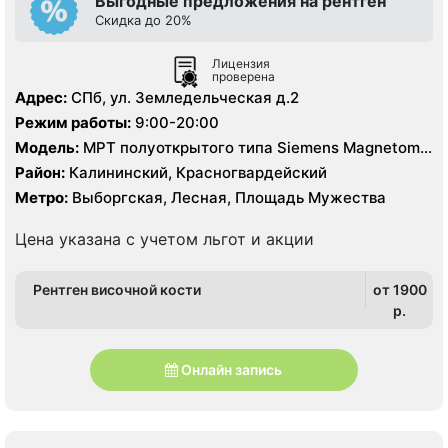
Выгодные предложения на рентген
Скидка до 20%
Лицензия
проверена
Адрес:
СПб, ул. Земледельческая д.2
Режим работы:
9:00-20:00
Модель:
МРТ полуоткрытого типа Siemens Magnetom
Espree 1.5 Тесла
Район:
Калининский, Красногвардейский
Метро:
Выборгская, Лесная, Площадь Мужества
Цена указана с учетом льгот и акции
Рентген височной кости
от 1900
p.
Онлайн запись