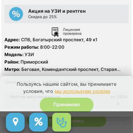
Акция на УЗИ и рентген
Скидка до 25%
Лицензия
проверена
Адрес:
СПб, Богатырский проспект, 49 к1
Режим работы:
8:00-22:00
Модель:
УЗИ
Район:
Приморский
Метро:
Беговая, Комендантский проспект, Старая
Деревня
Цена указана с учетом льгот и акции
Пользуясь нашим сайтом, вы принимаете
условия, что
мы используем cookies
Рентген височной кости
от 2600
p.
Принимаю
Онлайн запись