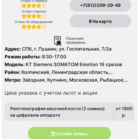
Отзыв о сервисе
+7(812)209-29-49
Отзыв о врачах
На карте
Отзыв об оборудовании
Лицензия
проверена
Адрес:
СПб, г. Пушкин, ул. Госпитальная, 7/2а
Режим работы:
8:30-17:00
Модель:
КТ Siemens SOMATOM Emotion 16 срезов
Район:
Колпинский, Ленинградская область,
Пушкинский
Метро:
Звёздная, Купчино, Московская, Рыбацкое,
Шушары
Цена указана с учетом льгот и акции
Рентгенография височной кости (2 снимка)
от 1800
на цифровом аппарате
p.
Онлайн запись