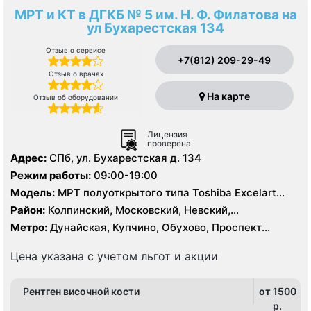
МРТ и КТ в ДГКБ № 5 им. Н. Ф. Филатова на
ул Бухарестская 134
Отзыв о сервисе
+7(812) 209-29-49
Отзыв о врачах
На карте
Отзыв об оборудовании
Лицензия
проверена
Адрес:
СПб, ул. Бухарестская д. 134
Режим работы:
09:00-19:00
Модель:
МРТ полуоткрытого типа Toshiba Excelart
Vantage Atlas 1.5Т, КТ Toshiba Aquilion Prime 160
Район:
Колпинский, Московский, Невский,
срезов, КТ Siemens Somatom 16 срезов
Фрунзенский
Метро:
Дунайская, Купчино, Обухово, Проспект
Славы, Рыбацкое, Шушары
Цена указана с учетом льгот и акции
Рентген височной кости
от 1500
p.