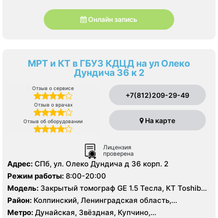
Онлайн запись
МРТ и КТ в ГБУЗ КДЦД на ул Олеко
Дундича 36 к 2
Отзыв о сервисе
+7(812)209-29-49
Отзыв о врачах
На карте
Отзыв об оборудовании
Лицензия
проверена
Адрес:
СПб, ул. Олеко Дундича д 36 корп. 2
Режим работы:
8:00-20:00
Модель:
Закрытый томограф GE 1.5 Тесла, КТ Toshiba
Activion 16 срезов
Район:
Колпинский, Ленинградская область,
Московский, Пушкинский, Фрунзенский
Метро:
Дунайская, Звёздная, Купчино,