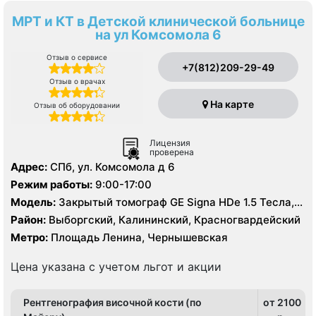
МРТ и КТ в Детской клинической больнице
на ул Комсомола 6
Отзыв о сервисе
+7(812)209-29-49
Отзыв о врачах
На карте
Отзыв об оборудовании
Лицензия
проверена
Адрес:
СПб, ул. Комсомола д 6
Режим работы:
9:00-17:00
Модель:
Закрытый томограф GE Signa HDe 1.5 Тесла,
КТ GE Lightspeed 32 среза
Район:
Выборгский, Калининский, Красногвардейский
Метро:
Площадь Ленина, Чернышевская
Цена указана с учетом льгот и акции
Рентгенография височной кости (по
от 2100