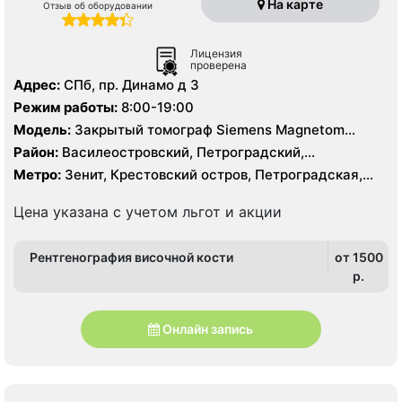
На карте
Отзыв об оборудовании
Лицензия
проверена
Адрес:
СПб, пр. Динамо д 3
Режим работы:
8:00-19:00
Модель:
Закрытый томограф Siemens Magnetom
Essenza 1.5 Тесла, КТ Aquilion 64 фирмы Toshiba 64
Район:
Василеостровский, Петроградский,
среза
Приморский
Метро:
Зенит, Крестовский остров, Петроградская,
Спортивная, Старая Деревня, Чёрная речка,
Чкаловская
Цена указана с учетом льгот и акции
Рентгенография височной кости
от 1500
p.
Онлайн запись