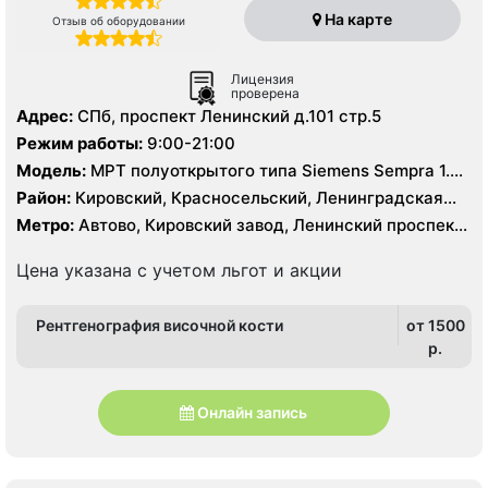
На карте
Отзыв об оборудовании
Лицензия
проверена
Адрес:
СПб, проспект Ленинский д.101 стр.5
Режим работы:
9:00-21:00
Модель:
МРТ полуоткрытого типа Siemens Sempra 1.5
Тесла, КТ GE revolution Maxima 128 срезов,
Район:
Кировский, Красносельский, Ленинградская
область, Петродворцовый
Метро:
Автово, Кировский завод, Ленинский проспект,
Проспект Ветеранов
Цена указана с учетом льгот и акции
Рентгенография височной кости
от 1500
p.
Онлайн запись