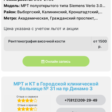
Модель:
МРТ полуоткрытого типа Siemens Verio 3.0
Тесла, МРТ GE Signa HDx 1.5 Тесла, КТ Siemens
Район:
Выборгский, Калининский, Кронштадтский,
Somatom Definition 64 среза
Курортный, Ленинградская область, Приморский
Метро:
Академическая, Гражданский проспект,
Девяткино, Озерки, Парнас, Площадь Мужества,
Политехническая, Проспект Просвещения, Удельная
Цена указана с учетом льгот и акции
Рентгенография височной кости
от 1500
p.
Онлайн запись
МРТ и КТ в Городской клинической
больнице № 31 на пр Динамо 3
Отзыв о сервисе
+7(812)209-29-49
Отзыв о врачах