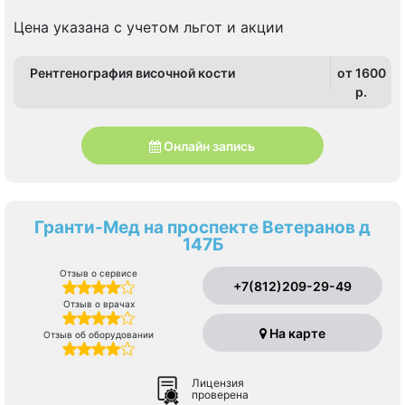
Международная, Московская, Проспект Славы,
Шушары
Цена указана с учетом льгот и акции
Рентгенография височной кости
от 1600
p.
Онлайн запись
Гранти-Мед на проспекте Ветеранов д
147Б
Отзыв о сервисе
+7(812)209-29-49
Отзыв о врачах
На карте
Отзыв об оборудовании
Лицензия
проверена