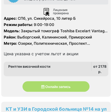
Лицензия
проверена
Адрес:
СПб, ул. Сикейроса, 10 литер Б
Режим работы:
9:00-19:00
Модель:
Закрытый томограф Toshiba Excelart Vantage
Atlas 1.5 Тесла, КТ Philips 64 среза, УЗИ
Район:
Выборгский, Калининский, Приморский
Метро:
Озерки, Политехническая, Проспект
Просвещения
Цена указана с учетом льгот и акции
Рентген височной кости
от 2178
p.
Онлайн запись
КТ и УЗИ в Городской больнице №14 на ул