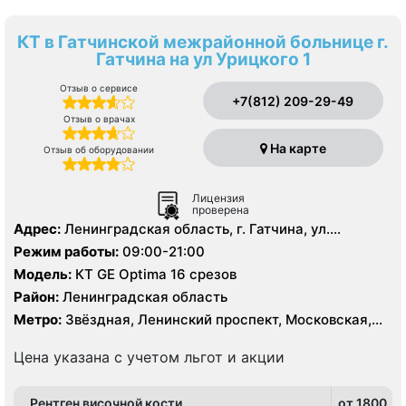
КТ в Гатчинской межрайонной больнице г.
Гатчина на ул Урицкого 1
Отзыв о сервисе
+7(812) 209-29-49
Отзыв о врачах
На карте
Отзыв об оборудовании
Лицензия
проверена
Адрес:
Ленинградская область, г. Гатчина, ул.
Урицкого д. 1
Режим работы:
09:00-21:00
Модель:
КТ GE Optima 16 срезов
Район:
Ленинградская область
Метро:
Звёздная, Ленинский проспект, Московская,
Проспект Ветеранов
Цена указана с учетом льгот и акции
Рентген височной кости
от 1800