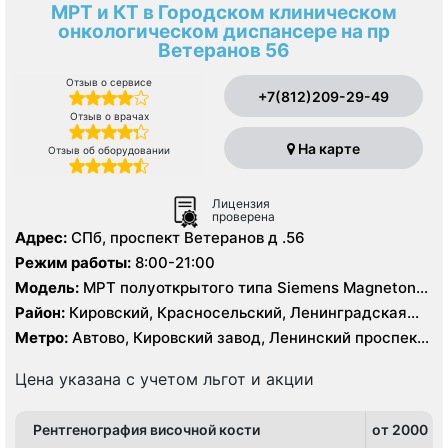
МРТ и КТ в Городском клиническом
онкологическом диспансере на пр
Ветеранов 56
Отзыв о сервисе
+7(812)209-29-49
Отзыв о врачах
На карте
Отзыв об оборудовании
Лицензия
проверена
Адрес:
СПб, проспект Ветеранов д .56
Режим работы:
8:00-21:00
Модель:
МРТ полуоткрытого типа Siemens Magneton
Espree 1.5 Тесла, КТ Siemens Somatom Definition AS 64
Район:
Кировский, Красносельский, Ленинградская
среза
область, Московский, Петродворцовый
Метро:
Автово, Кировский завод, Ленинский проспект,
Московская, Проспект Ветеранов
Цена указана с учетом льгот и акции
Рентгенография височной кости
от 2000