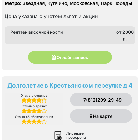
Московский, Пушкинский, Фрунзенский
Метро:
Звёздная, Купчино, Московская, Парк Победы
Цена указана с учетом льгот и акции
Рентген височной кости
от 2000
p.
Онлайн запись
Долголетие в Крестьянском переулке д 4
Отзыв о сервисе
+7(812)209-29-49
Отзыв о врачах
На карте
Отзыв об оборудовании
Лицензия
проверена