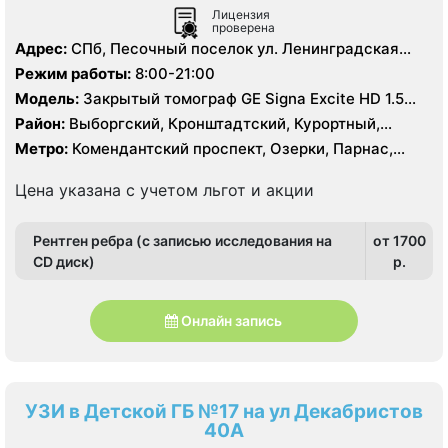
Лицензия
проверена
Адрес:
СПб, Песочный поселок ул. Ленинградская
д.68
Режим работы:
8:00-21:00
Модель:
Закрытый томограф GE Signa Excite HD 1.5
Тесла, Siemens Magnetom 1.5 Тесла, КТ Philips
Район:
Выборгский, Кронштадтский, Курортный,
Brilliance 64 среза
Ленинградская область
Метро:
Комендантский проспект, Озерки, Парнас,
Проспект Просвещения, Старая Деревня
Цена указана с учетом льгот и акции
Рентген ребра (с записью исследования на
от 1700
CD диск)
p.
Онлайн запись
УЗИ в Детской ГБ №17 на ул Декабристов
40А