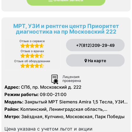
МРТ, УЗИ и рентген центр Приоритет
диагностика на пр Московский 222
Отзыв о сервисе
+7(812)209-29-49
Отзыв о врачах
На карте
Отзыв об оборудовании
Лицензия
проверена
Адрес:
СПб, пр. Московский д. 222
Режим работы:
09:00-21:00
Модель:
Закрытый МРТ Siemens Amira 1,5 Тесла, УЗИ
экспертного класса, цифровой рентген
Район:
Колпинский, Ленинградская область,
Московский, Пушкинский, Фрунзенский
Метро:
Звёздная, Купчино, Московская, Парк Победы
Цена указана с учетом льгот и акции