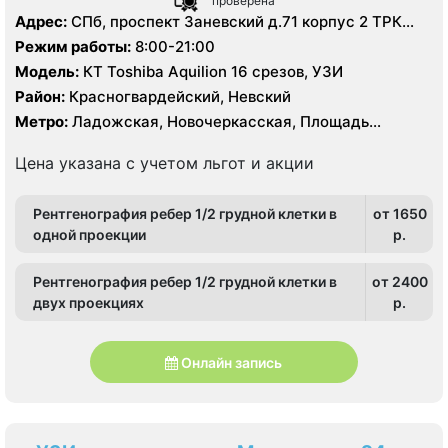
проверена
Адрес:
СПб, проспект Заневский д.71 корпус 2 ТРК
Заневский каскад 3, 8 этаж
Режим работы:
8:00-21:00
Модель:
КТ Toshiba Aquilion 16 срезов, УЗИ
Район:
Красногвардейский, Невский
Метро:
Ладожская, Новочеркасская, Площадь
Александра Невского
Цена указана с учетом льгот и акции
Рентгенография ребер 1/2 грудной клетки в
от 1650
одной проекции
p.
Рентгенография ребер 1/2 грудной клетки в
от 2400
двух проекциях
p.
Онлайн запись