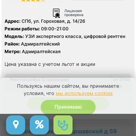
Лицензия
проверена
Адрес:
СПб, ул. Гороховая, д. 14/26
Режим работы:
09:00-21:00
Модель:
УЗИ экспертного класса, цифровой рентген
Район:
Адмиралтейский
Метро:
Адмиралтейская
Цена указана с учетом льгот и акции
Рентген ребра (2 проекции)
от 2150
Пользуясь нашим сайтом, вы принимаете
p.
условия, что
мы используем cookies
Онлайн запись
Принимаю
Моя Клиника на Варшавской д 59