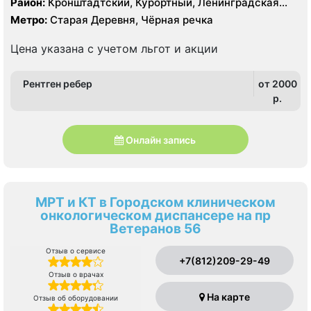
Район:
Кронштадтский, Курортный, Ленинградская
срезов, КТ Siemens Somatom Emotion 16 срезов
область
Метро:
Старая Деревня, Чёрная речка
Цена указана с учетом льгот и акции
Рентген ребер
от 2000
p.
Онлайн запись
МРТ и КТ в Городском клиническом
онкологическом диспансере на пр
Ветеранов 56
Отзыв о сервисе
+7(812)209-29-49
Отзыв о врачах
На карте
Отзыв об оборудовании