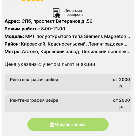
Лицензия
проверена
Адрес:
СПб, проспект Ветеранов д .56
Режим работы:
8:00-21:00
Модель:
МРТ полуоткрытого типа Siemens Magneton
Espree 1.5 Тесла, КТ Siemens Somatom Definition AS 64
Район:
Кировский, Красносельский, Ленинградская
среза
область, Московский, Петродворцовый
Метро:
Автово, Кировский завод, Ленинский проспект,
Московская, Проспект Ветеранов
Цена указана с учетом льгот и акции
Рентгенография ребер
от 2000
p.
Рентгенография ребра
от 2000
p.
Онлайн запись