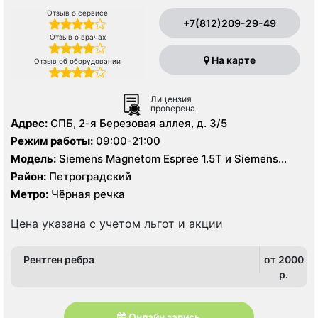
Отзыв о сервисе
+7(812)209-29-49
Отзыв о врачах
На карте
Отзыв об оборудовании
Лицензия
проверена
Адрес:
СПБ, 2-я Березовая аллея, д. 3/5
Режим работы:
09:00-21:00
Модель:
Siemens Magnetom Espree 1.5T и Siemens
Magnetom Area 1.5T, КТ 128 срезов, УЗИ экспертного
Район:
Петроградский
класса, цифровой рентген
Метро:
Чёрная речка
Цена указана с учетом льгот и акции
Рентген ребра
от 2000
p.
Онлайн запись