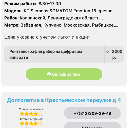
Режим работы:
8:30-17:00
Модель:
КТ Siemens SOMATOM Emotion 16 срезов
Район:
Колпинский, Ленинградская область,
Пушкинский
Метро:
Звёздная, Купчино, Московская, Рыбацкое,
Шушары
Цена указана с учетом льгот и акции
Рентгенография ребер на цифровом
от 2000
аппарате
p.
Онлайн запись
Долголетие в Крестьянском переулке д 4
Отзыв о сервисе
+7(812)209-29-49
Отзыв о врачах