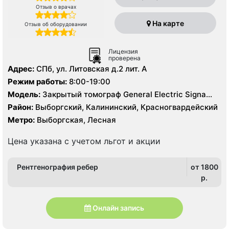
Отзыв о врачах
На карте
Отзыв об оборудовании
Лицензия
проверена
Адрес:
СПб, ул. Литовская д.2 лит. А
Режим работы:
8:00-19:00
Модель:
Закрытый томограф General Electric Signa
HDx 1.5 Тесла, Philips Ingenia 1.5 Тесла, КТ Philips
Район:
Выборгский, Калининский, Красногвардейский
Ingenuity 128 срезов, УЗИ
Метро:
Выборгская, Лесная
Цена указана с учетом льгот и акции
Рентгенография ребер
от 1800
p.
Онлайн запись