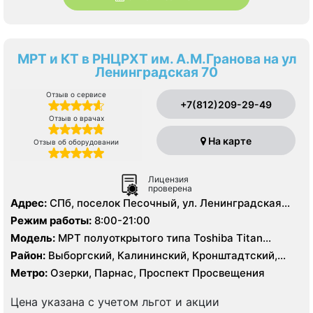
МРТ и КТ в РНЦРХТ им. А.М.Гранова на ул
Ленинградская 70
Отзыв о сервисе
+7(812)209-29-49
Отзыв о врачах
На карте
Отзыв об оборудовании
Лицензия
проверена
Адрес:
СПб, поселок Песочный, ул. Ленинградская
д.70
Режим работы:
8:00-21:00
Модель:
МРТ полуоткрытого типа Toshiba Titan
Vantage 3.0 Тесла, МРТ Toshiba Titan Vantage 1.5
Район:
Выборгский, Калининский, Кронштадтский,
Тесла, КТ Toshiba Somatom Zoom 64 среза, КТ Toshiba
Курортный, Ленинградская область
Метро:
Озерки, Парнас, Проспект Просвещения
Aquilon 320 срезов, ПЭТ-КТ Siemens Biograph mCT 128
Цена указана с учетом льгот и акции