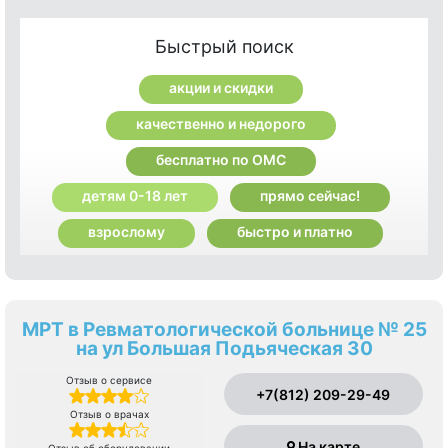
Быстрый поиск
акции и скидки
качественно и недорого
бесплатно по ОМС
детям 0-18 лет
прямо сейчас!
взрослому
быстро и платно
МРТ в Ревматологической больнице № 25
на ул Большая Подьяческая 30
Отзыв о сервисе
+7(812) 209-29-49
Отзыв о врачах
На карте
Отзыв об оборудовании