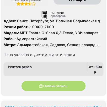
Лицензия
проверена
Адрес:
Санкт-Петербург, ул. Большая Подьяческая д
30
Режим работы:
09:00-21:00
Модель:
МРТ Esaote O-Scan 0,3 Тесла, УЗИ аппарат
MyLab 70, Рентген
Район:
Адмиралтейский
Метро:
Адмиралтейская, Садовая, Сенная площадь,
Спасская
Цена указана с учетом льгот и акции
Рентген ребер
от 1600
p.
Онлайн запись