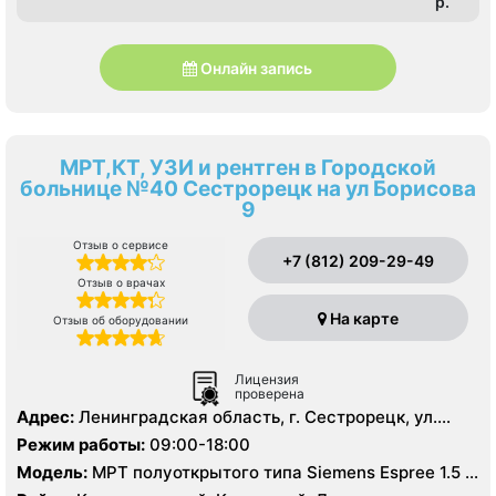
p.
Онлайн запись
МРТ,КТ, УЗИ и рентген в Городской
больнице №40 Сестрорецк на ул Борисова
9
Отзыв о сервисе
+7 (812) 209-29-49
Отзыв о врачах
На карте
Отзыв об оборудовании
Лицензия
проверена
Адрес:
Ленинградская область, г. Сестрорецк, ул.
Борисова д. 9
Режим работы:
09:00-18:00
Модель:
МРТ полуоткрытого типа Siemens Espree 1.5 T,
МРТ Siemens Avanto 1.5 Т, КТ GE Revolution EVO 128