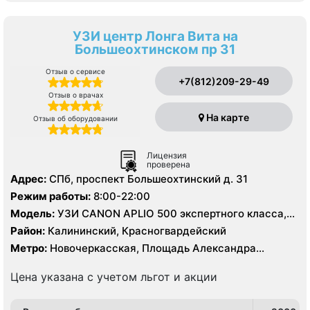
УЗИ центр Лонга Вита на
Большеохтинском пр 31
Отзыв о сервисе
+7(812)209-29-49
Отзыв о врачах
На карте
Отзыв об оборудовании
Лицензия
проверена
Адрес:
СПб, проспект Большеохтинский д. 31
Режим работы:
8:00-22:00
Модель:
УЗИ CANON APLIO 500 экспертного класса,
эндоскопия
Район:
Калининский, Красногвардейский
Метро:
Новочеркасская, Площадь Александра
Невского, Площадь Ленина
Цена указана с учетом льгот и акции