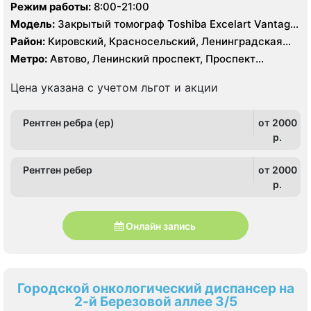
Режим работы:
8:00-21:00
Модель:
Закрытый томограф Toshiba Excelart Vantage
1.5 Тесла
Район:
Кировский, Красносельский, Ленинградская
область, Московский, Петродворцовый
Метро:
Автово, Ленинский проспект, Проспект
Ветеранов
Цена указана с учетом льгот и акции
Рентген ребра (ер)
от 2000
p.
Рентген ребер
от 2000
p.
Онлайн запись
Городской онкологический диспансер на
2-й Березовой аллее 3/5