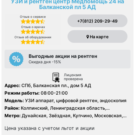
УЗИ и рентген центр Медпомощь 24 на
Балканской пл 5 АД
Отзыв о сервисе
+7(812) 209-29-49
Отзыв о врачах
На карте
Отзыв об оборудовании
Выгодные акции на рентген
Скидка дня -15%
Лицензия
проверена
Адрес:
СПб, Балканская пл., дом 5 АД
Режим работы:
08:00-21:00
Модель:
УЗИ аппарат, цифровой рентген, эндоскопия
Район:
Колпинский, Ленинградская область,
Московский, Пушкинский, Фрунзенский
Метро:
Дунайская, Звёздная, Купчино, Московская,
Проспект Славы, Фрунзенская, Шушары
Цена указана с учетом льгот и акции