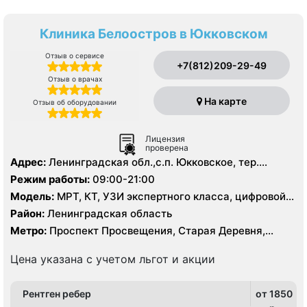
Клиника Белоостров в Юкковском
Отзыв о сервисе
+7(812)209-29-49
Отзыв о врачах
На карте
Отзыв об оборудовании
Лицензия
проверена
Адрес:
Ленинградская обл.,с.п. Юкковское, тер.
Клиника Белоостров, зд. 1, корп. 1
Режим работы:
09:00-21:00
Модель:
МРТ, КТ, УЗИ экспертного класса, цифровой
рентген
Район:
Ленинградская область
Метро:
Проспект Просвещения, Старая Деревня,
Чёрная речка
Цена указана с учетом льгот и акции
Рентген ребер
от 1850