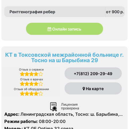
Рентгенография ребер
от 900 p.
Онлайн запись
КТ в Токсовской межрайонной больнице г.
Тосно на ш Барыбина 29
Отзыв о сервисе
+7(812) 209-29-49
Отзыв о врачах
На карте
Отзыв об оборудовании
Лицензия
проверена
Адрес:
Ленинградская область, Тосно: ш. Барыбина,
29
Режим работы:
08:00-20:00
Модель:
КТ GE Optima 32 среза