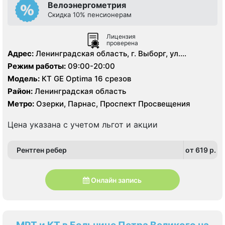
Велоэнергометрия
Скидка 10% пенсионерам
Лицензия
проверена
Адрес:
Ленинградская область, г. Выборг, ул.
Ильинская, д.8.
Режим работы:
09:00-20:00
Модель:
КТ GE Optima 16 срезов
Район:
Ленинградская область
Метро:
Озерки, Парнас, Проспект Просвещения
Цена указана с учетом льгот и акции
Рентген ребер
от 619 p.
Онлайн запись