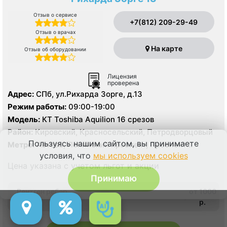
Отзыв о сервисе
+7(812) 209-29-49
Отзыв о врачах
На карте
Отзыв об оборудовании
Лицензия
проверена
Адрес:
СПб, ул.Рихарда Зорге, д.13
Режим работы:
09:00-19:00
Модель:
КТ Toshiba Aquilion 16 срезов
Район:
Кировский, Красносельский, Петродворцовый
Пользуясь нашим сайтом, вы принимаете
Метро:
Автово, Ленинский проспект, Проспект
Ветеранов
условия, что
мы используем cookies
Цена указана с учетом льгот и акции
Принимаю
Рентген ребер
от 1000
p.