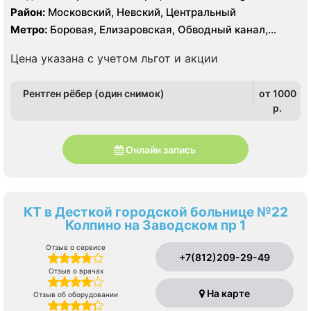
XGV 1.5 Тесла, КТ Philips BRILLIANCE 64 среза, УЗИ
Район:
Московский, Невский, Центральный
Метро:
Боровая, Елизаровская, Обводный канал,
Площадь Александра Невского
Цена указана с учетом льгот и акции
Рентген рёбер (один снимок)
от 1000
p.
Онлайн запись
КТ в Десткой городской больнице №22
Колпино на Заводском пр 1
Отзыв о сервисе
+7(812)209-29-49
Отзыв о врачах
На карте
Отзыв об оборудовании