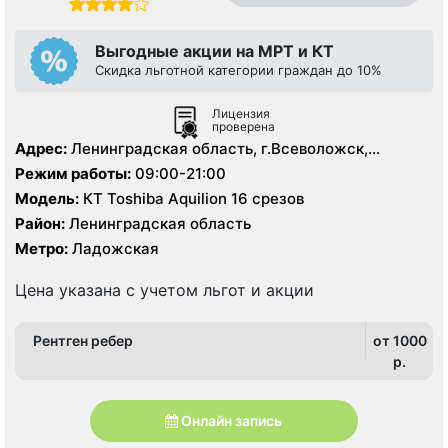
Выгодные акции на МРТ и КТ
Скидка льготной категории граждан до 10%
Лицензия
проверена
Адрес:
Ленинградская область, г.Всеволожск,
Колтушское шоссе, д. 20
Режим работы:
09:00-21:00
Модель:
КТ Toshiba Aquilion 16 срезов
Район:
Ленинградская область
Метро:
Ладожская
Цена указана с учетом льгот и акции
Рентген ребер
от 1000
p.
Онлайн запись