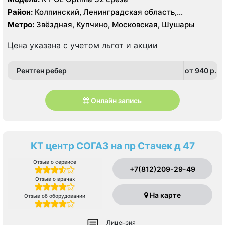
Район:
Колпинский, Ленинградская область,
Московский, Пушкинский
Метро:
Звёздная, Купчино, Московская, Шушары
Цена указана с учетом льгот и акции
Рентген ребер
от 940 p.
Онлайн запись
КТ центр СОГАЗ на пр Стачек д 47
Отзыв о сервисе
+7(812)209-29-49
Отзыв о врачах
На карте
Отзыв об оборудовании
Лицензия