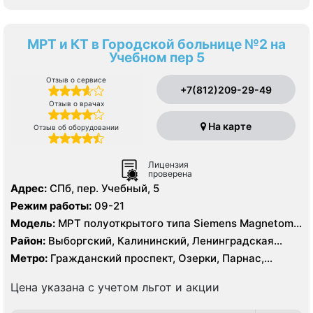
МРТ и КТ в Городской больнице №2 на
Учебном пер 5
Отзыв о сервисе
+7(812)209-29-49
Отзыв о врачах
На карте
Отзыв об оборудовании
Лицензия
проверена
Адрес:
СПб, пер. Учебный, 5
Режим работы:
09-21
Модель:
МРТ полуоткрытого типа Siemens Magnetom
Espree 1.5 Тесла, КТ Siemens SOMATOM Definition 16
Район:
Выборгский, Калининский, Ленинградская
срезов, КТ Siemens SOMATOM Definition AS 64 среза
область, Приморский
Метро:
Гражданский проспект, Озерки, Парнас,
Проспект Просвещения
Цена указана с учетом льгот и акции