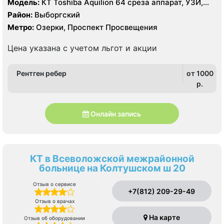
Модель:
КТ Toshiba Aquilion 64 среза аппарат, УЗИ,
рентген
Район:
Выборгский
Метро:
Озерки, Проспект Просвещения
Цена указана с учетом льгот и акции
Рентген ребер
от 1000
p.
Онлайн запись
КТ в Всеволожской межрайонной
больнице на Колтушском ш 20
Отзыв о сервисе
+7(812) 209-29-49
Отзыв о врачах
На карте
Отзыв об оборудовании