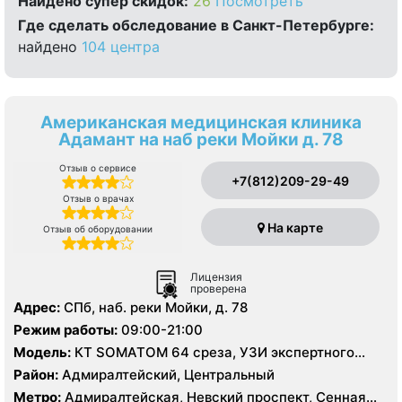
Найдено cупер скидок:
26
Посмотреть
Где сделать обследование в Санкт-Петербурге:
найдено
104 центра
Американская медицинская клиника
Адамант на наб реки Мойки д. 78
Отзыв о сервисе
+7(812)209-29-49
Отзыв о врачах
На карте
Отзыв об оборудовании
Лицензия
проверена
Адрес:
СПб, наб. реки Мойки, д. 78
Режим работы:
09:00-21:00
Модель:
КТ SOMATOM 64 среза, УЗИ экспертного
класса, цифровой рентген
Район:
Адмиралтейский, Центральный
Метро:
Адмиралтейская, Невский проспект, Сенная