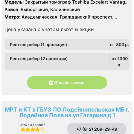
Модель:
Закрытый томограф Toshiba Excelart Vantage
Atlas X 1.5 Тесла, КТ Toshiba Aquillion 64 среза, КТ
Район:
Выборгский, Калининский
Toshiba Aquillion 16 срезов
Метро:
Академическая, Гражданский проспект,
Озерки, Политехническая, Проспект Просвещения
Цена указана с учетом льгот и акции
Рентген ребер (1 проекция)
от 800 p.
Рентген ребер (2 проекции)
от 1300
p.
Онлайн запись
МРТ и КТ в ГБУЗ ЛО Лодейнопольская МБ г.
Лодейное Поле на ул Гагарина д 1
Отзыв о сервисе
+7 (812) 209-29-49