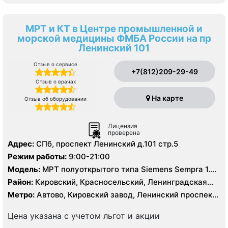
МРТ и КТ в Центре промышленной и
морской медицины ФМБА России на пр
Ленинский 101
Отзыв о сервисе
+7(812)209-29-49
Отзыв о врачах
На карте
Отзыв об оборудовании
Лицензия
проверена
Адрес:
СПб, проспект Ленинский д.101 стр.5
Режим работы:
9:00-21:00
Модель:
МРТ полуоткрытого типа Siemens Sempra 1.5
Тесла, КТ GE revolution Maxima 128 срезов,
Район:
Кировский, Красносельский, Ленинградская
область, Петродворцовый
Метро:
Автово, Кировский завод, Ленинский проспект,
Проспект Ветеранов
Цена указана с учетом льгот и акции