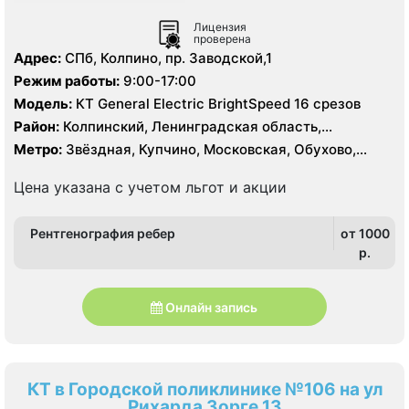
Лицензия
проверена
Адрес:
СПб, Колпино, пр. Заводской,1
Режим работы:
9:00-17:00
Модель:
КТ General Electric BrightSpeed 16 срезов
Район:
Колпинский, Ленинградская область,
Пушкинский
Метро:
Звёздная, Купчино, Московская, Обухово,
Рыбацкое
Цена указана с учетом льгот и акции
Рентгенография ребер
от 1000
p.
Онлайн запись
КТ в Городской поликлинике №106 на ул
Рихарда Зорге 13