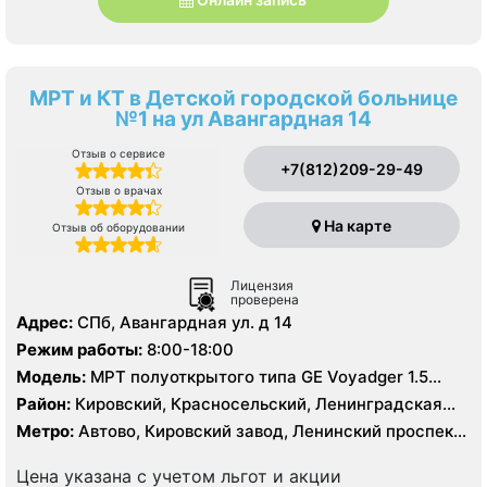
МРТ и КТ в Детской городской больнице
№1 на ул Авангардная 14
Отзыв о сервисе
+7(812)209-29-49
Отзыв о врачах
На карте
Отзыв об оборудовании
Лицензия
проверена
Адрес:
СПб, Авангардная ул. д 14
Режим работы:
8:00-18:00
Модель:
МРТ полуоткрытого типа GЕ Voyadger 1.5
Тесла, КТ Siemens Somatom Difinition AS 64 - 64 среза,
Район:
Кировский, Красносельский, Ленинградская
УЗИ
область, Петродворцовый
Метро:
Автово, Кировский завод, Ленинский проспект,
Московская, Проспект Ветеранов
Цена указана с учетом льгот и акции