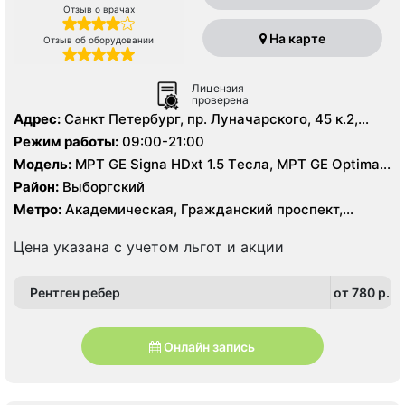
Отзыв о врачах
На карте
Отзыв об оборудовании
Лицензия
проверена
Адрес:
Санкт Петербург, пр. Луначарского, 45 к.2,
литер А
Режим работы:
09:00-21:00
Модель:
МРТ GE Signa HDxt 1.5 Tесла, МРТ GE Optima
MR 360 1.5 Tесла, KT GE Optim 64 среза, УЗИ, Рентген
Район:
Выборгский
Метро:
Академическая, Гражданский проспект,
Озерки, Площадь Мужества, Проспект Просвещения
Цена указана с учетом льгот и акции
Рентген ребер
от 780 p.
Онлайн запись