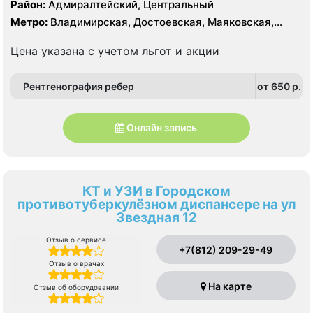
Тесла, КТ Toshiba Aquilion 64 среза
Район:
Адмиралтейский, Центральный
Метро:
Владимирская, Достоевская, Маяковская,
Площадь Восстания, Чернышевская
Цена указана с учетом льгот и акции
Рентгенография ребер
от 650 p.
Онлайн запись
КТ и УЗИ в Городском
противотуберкулёзном диспансере на ул
Звездная 12
Отзыв о сервисе
+7(812) 209-29-49
Отзыв о врачах
На карте
Отзыв об оборудовании