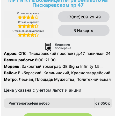
МРТ и КТ в Больнице Петра Великого на
Пискаревском пр 47
Отзыв о сервисе
+7(812)209-29-49
Отзыв о врачах
На карте
Отзыв об оборудовании
Лицензия
проверена
Адрес:
СПб, Пискаревский проспект д.47, павильон 24
Режим работы:
8:00-21:00
Модель:
Закрытый томограф GE Signa Infinity 1.5
Тесла, КТ Toshiba Aguilion 64 среза, УЗИ
Район:
Выборгский, Калининский, Красногвардейский
Метро:
Лесная, Площадь Мужества, Политехническая
Цена указана с учетом льгот и акции
Рентгенография ребер
от 650 p.