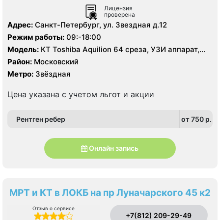
Лицензия
проверена
Адрес:
Санкт-Петербург, ул. Звездная д.12
Режим работы:
09:-18:00
Модель:
КТ Toshiba Aquilion 64 среза, УЗИ аппарат,
рентген
Район:
Московский
Метро:
Звёздная
Цена указана с учетом льгот и акции
Рентген ребер
от 750 p.
Онлайн запись
МРТ и КТ в ЛОКБ на пр Луначарского 45 к2
Отзыв о сервисе
+7(812) 209-29-49