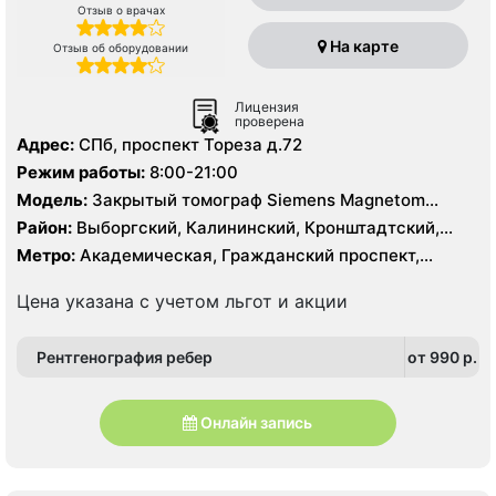
Отзыв о врачах
На карте
Отзыв об оборудовании
Лицензия
проверена
Адрес:
СПб, проспект Тореза д.72
Режим работы:
8:00-21:00
Модель:
Закрытый томограф Siemens Magnetom
Essenza 1.5 Тесла, КТ GE BrightSpeed 16 срезов
Район:
Выборгский, Калининский, Кронштадтский,
Курортный, Ленинградская область, Приморский
Метро:
Академическая, Гражданский проспект,
Комендантский проспект, Озерки, Парнас, Площадь
Мужества, Политехническая, Удельная
Цена указана с учетом льгот и акции
Рентгенография ребер
от 990 p.
Онлайн запись