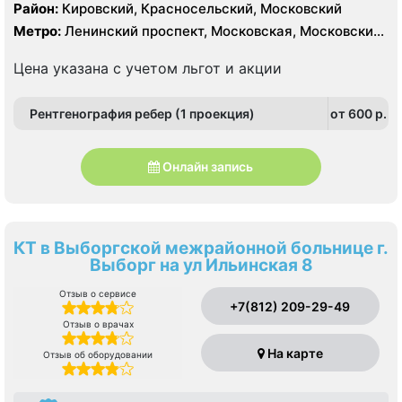
Somatom Definition 64 срезов, УЗИ
Район:
Кировский, Красносельский, Московский
Метро:
Ленинский проспект, Московская, Московские
ворота
Цена указана с учетом льгот и акции
Рентгенография ребер (1 проекция)
от 600 p.
Онлайн запись
КТ в Выборгской межрайонной больнице г.
Выборг на ул Ильинская 8
Отзыв о сервисе
+7(812) 209-29-49
Отзыв о врачах
На карте
Отзыв об оборудовании