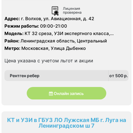
Лицензия
проверена
Адрес:
г. Волхов, ул. Авиационная, д. 42
Режим работы:
09:00-21:00
Модель:
КТ 32 среза, УЗИ экспертного класса,
цифровой рентген
Район:
Ленинградская область, Центральный
Метро:
Московская, Улица Дыбенко
Цена указана с учетом льгот и акции
Рентген ребер
от 500 p.
Онлайн запись
КТ и УЗИ в ГБУЗ ЛО Лужская МБ г. Луга на
Ленинградском ш 7