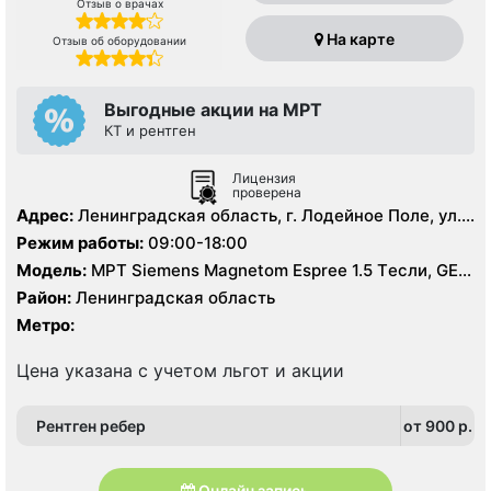
Отзыв о врачах
На карте
Отзыв об оборудовании
Выгодные акции на МРТ
КТ и рентген
Лицензия
проверена
Адрес:
Ленинградская область, г. Лодейное Поле, ул.
Гагарина, д. 1
Режим работы:
09:00-18:00
Модель:
МРТ Siemens Magnetom Espree 1.5 Tесли, GE
BrightSpeed 16 срезов, УЗИ аппарат, Рентген
Район:
Ленинградская область
Метро:
Цена указана с учетом льгот и акции
Рентген ребер
от 900 p.
Онлайн запись