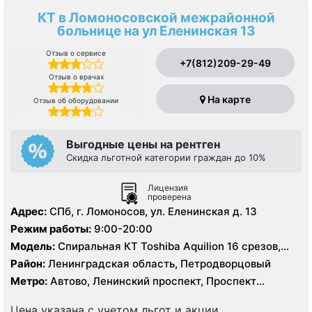
КТ в Ломоносовской межрайонной
больнице на ул Еленинская 13
Отзыв о сервисе
+7(812)209-29-49
Отзыв о врачах
На карте
Отзыв об оборудовании
Выгодные цены на рентген
Скидка льготной категории граждан до 10%
Лицензия
проверена
Адрес:
СПб, г. Ломоносов, ул. Еленинская д. 13
Режим работы:
9:00-20:00
Модель:
Спиральная КТ Toshiba Aquilion 16 срезов,
УЗИ, рентген
Район:
Ленинградская область, Петродворцовый
Метро:
Автово, Ленинский проспект, Проспект
Ветеранов
Цена указана с учетом льгот и акции