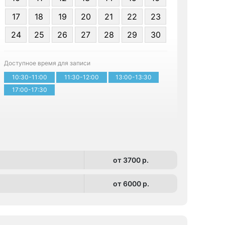
17
18
19
20
21
22
23
Я даю 
24
25
26
27
28
29
30
персонал
Доступное время для записи
Записа
10:30-11:00
11:30-12:00
13:00-13:30
17:00-17:30
от 3700 p.
от 6000 p.