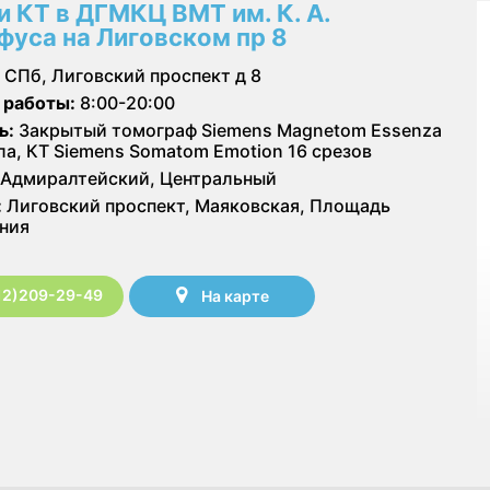
и КТ в ДГМКЦ ВМТ им. К. А.
фуса на Лиговском пр 8
СПб, Лиговский проспект д 8
 работы:
8:00-20:00
ь:
Закрытый томограф Siemens Magnetom Essenza
сла, КТ Siemens Somatom Emotion 16 срезов
Адмиралтейский, Центральный
:
Лиговский проспект, Маяковская, Площадь
ния
12)209-29-49
На карте