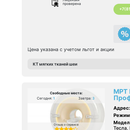
проверена
+7(8
Цена указана с учетом льгот и акции
КТ мягких тканей шеи
МРТ 
Свободные места:
Проф
Сегодня:
1
Завтра:
3
Адрес:
Режим
Модел
Отзыв о сервисе
Тесла, 