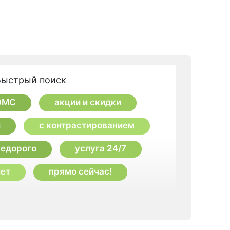
Быстрый поиск
 ОМС
акции и скидки
й
с контрастированием
недорого
услуга 24/7
лет
прямо сейчас!