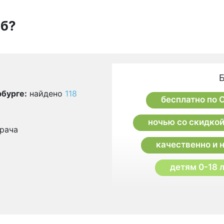
Пб?
бурге:
найдено
118
бесплатно по
ночью со скидко
рача
качественно и 
детям 0-18 