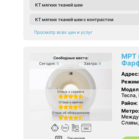
КТ мягких тканей шеи
КТ мягких тканей шеи с контрастом
Просмотр всех цен и услуг
МРТ 
Свободные места:
Фарф
Сегодня:
5
Завтра:
6
Адрес:
Режим
Модел
Отзыв о сервисе
Тесла, 
Район:
Отзыв о врачах
Метро
Отзыв об оборудовании
Междун
Славы,
Лицензия