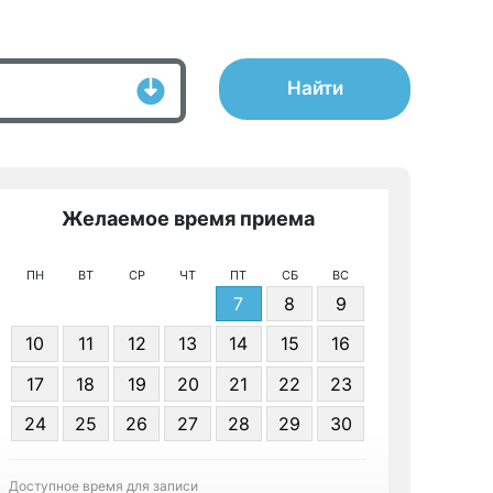
Найти
Желаемое время приема
Же
ПН
ВТ
СР
ЧТ
ПТ
СБ
ВС
7
8
9
10
11
12
13
14
15
16
17
18
19
20
21
22
23
Я даю 
24
25
26
27
28
29
30
персонал
Доступное время для записи