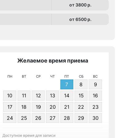
от 3800 p.
от 6500 p.
Желаемое время приема
Же
ПН
ВТ
СР
ЧТ
ПТ
СБ
ВС
7
8
9
10
11
12
13
14
15
16
17
18
19
20
21
22
23
Я даю 
24
25
26
27
28
29
30
персонал
Доступное время для записи