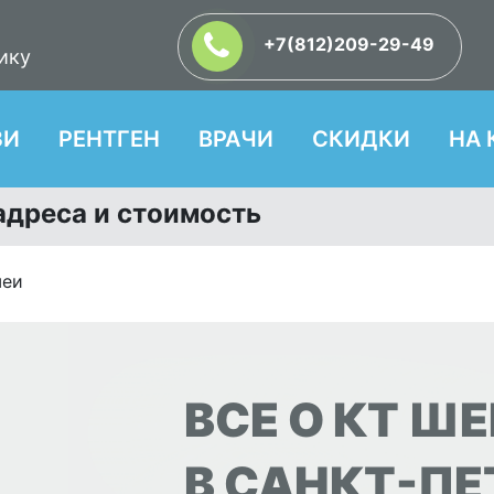
+7(812)209-29-49
ику
ЗИ
РЕНТГЕН
ВРАЧИ
СКИДКИ
НА 
адреса и стоимость
шеи
ВСЕ О КТ ШЕ
В САНКТ-ПЕ