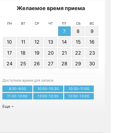
Желаемое время приема
Же
ПН
ВТ
СР
ЧТ
ПТ
СБ
ВС
7
8
9
10
11
12
13
14
15
16
17
18
19
20
21
22
23
Я даю 
24
25
26
27
28
29
30
персонал
Доступное время для записи
Записа
8:30-9:00
10:00-10:30
10:30-11:00
11:30-12:00
12:00-12:30
12:30-13:00
Еще