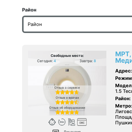
Район
МРТ,
Свободные места:
Меди
Сегодня:
4
Завтра:
8
Адрес:
Режим
Модел
Отзыв о сервисе
1.5 Тес
Район:
Отзыв о врачах
Метро
Отзыв об оборудовании
Лиговс
Площад
Пушки
Лицензия