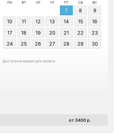
ПН
ВТ
СР
ЧТ
ПТ
СБ
ВС
7
8
9
10
11
12
13
14
15
16
17
18
19
20
21
22
23
Я даю 
24
25
26
27
28
29
30
персонал
Доступное время для записи
Записа
от 3400 p.