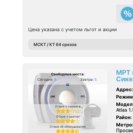
Цена указана с учетом льгот и акции
МСКТ / КТ 64 срезов
МРТ 
Свободные места:
Сике
Сегодня:
5
Завтра:
5
Адрес:
Режим
Модел
Отзыв о сервисе
Atlas 1
Район:
Отзыв о врачах
Метро
Отзыв об оборудовании
Просв