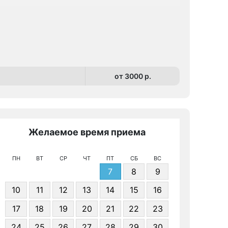
от 3000 p.
Желаемое время приема
Же
ПН
ВТ
СР
ЧТ
ПТ
СБ
ВС
7
8
9
10
11
12
13
14
15
16
17
18
19
20
21
22
23
Я даю 
24
25
26
27
28
29
30