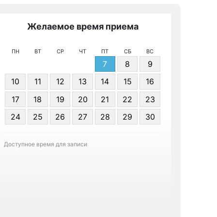
Желаемое время приема
Же
ПН
ВТ
СР
ЧТ
ПТ
СБ
ВС
7
8
9
10
11
12
13
14
15
16
17
18
19
20
21
22
23
Я даю 
24
25
26
27
28
29
30
персонал
Доступное время для записи
Записа