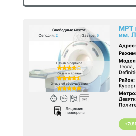
МРТ 
Свободные места:
им. 
Сегодня:
2
Завтра:
5
Адрес:
Режим
Модел
Отзыв о сервисе
Тесла,
Definit
Отзыв о врачах
Район:
Отзыв об оборудовании
Курорт
Метро
Девятк
Полите
Лицензия
проверена
+7(8