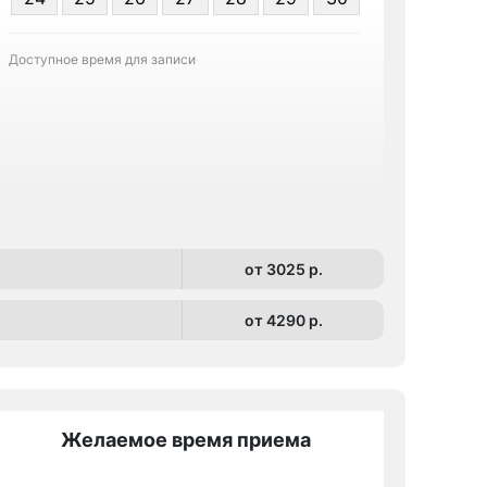
персонал
Доступное время для записи
Записа
от 3025 p.
от 4290 p.
Желаемое время приема
Же