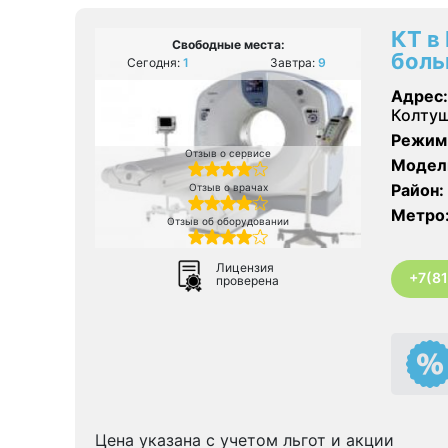
КТ в
Свободные места:
боль
Сегодня:
1
Завтра:
9
Адрес:
Колтуш
Режим
Отзыв о сервисе
Модел
Район:
Отзыв о врачах
Метро
Отзыв об оборудовании
Лицензия
+7(8
проверена
Цена указана с учетом льгот и акции