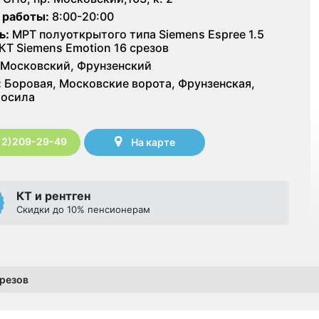
 работы:
8:00-20:00
ь:
МРТ полуоткрытого типа Siemens Espree 1.5
 КТ Siemens Emotion 16 срезов
Московский, Фрунзенский
:
Боровая, Московские ворота, Фрунзенская,
росила
12)209-29-49
На карте
КТ и рентген
Скидки до 10% пенсионерам
срезов