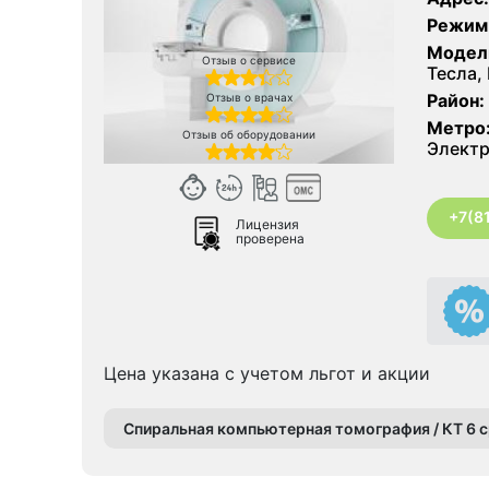
Режим
Модел
Отзыв о сервисе
Тесла,
Район:
Отзыв о врачах
Метро
Отзыв об оборудовании
Элект
+7(8
Лицензия
проверена
Цена указана с учетом льгот и акции
Спиральная компьютерная томография / КТ 6 