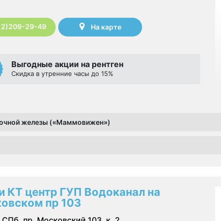
12)209-29-49
На карте
Выгодные акции на рентген
Скидка в утренние часы до 15%
олочной железы («Маммовижен»)
и КТ центр ГУП Водоканал на
овском пр 103
СПб, пр. Московский,103, к. 2