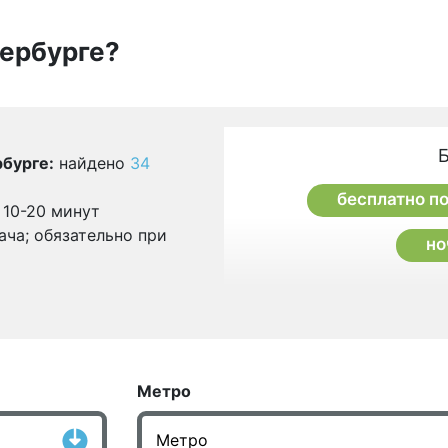
тербурге?
бурге:
найдено
34
бесплатно п
 10-20 минут
ача; обязательно при
но
Метро