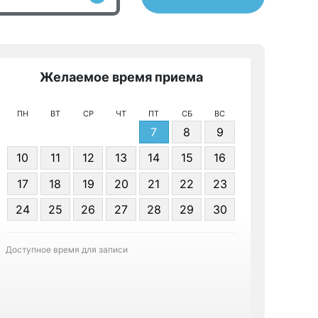
Желаемое время приема
Же
ПН
ВТ
СР
ЧТ
ПТ
СБ
ВС
7
8
9
10
11
12
13
14
15
16
17
18
19
20
21
22
23
Я даю 
24
25
26
27
28
29
30
персонал
Доступное время для записи
Записа